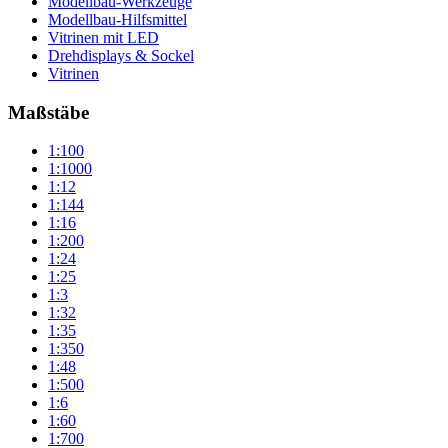
Modellbau-Werkzeuge
Modellbau-Hilfsmittel
Vitrinen mit LED
Drehdisplays & Sockel
Vitrinen
Maßstäbe
1:100
1:1000
1:12
1:144
1:16
1:200
1:24
1:25
1:3
1:32
1:35
1:350
1:48
1:500
1:6
1:60
1:700