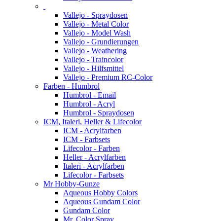
Vallejo - Spraydosen
Vallejo - Metal Color
Vallejo - Model Wash
Vallejo - Grundierungen
Vallejo - Weathering
Vallejo - Traincolor
Vallejo - Hilfsmittel
Vallejo - Premium RC-Color
Farben - Humbrol
Humbrol - Email
Humbrol - Acryl
Humbrol - Spraydosen
ICM, Italeri, Heller & Lifecolor
ICM - Acrylfarben
ICM - Farbsets
Lifecolor - Farben
Heller - Acrylfarben
Italeri - Acrylfarben
Lifecolor - Farbsets
Mr Hobby-Gunze
Aqueous Hobby Colors
Aqueous Gundam Color
Gundam Color
Mr. Color Spray