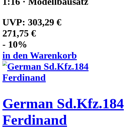
1:16 · Modellbausatz
UVP:
303,29 €
271,75 €
- 10%
in den Warenkorb
German Sd.Kfz.184
Ferdinand