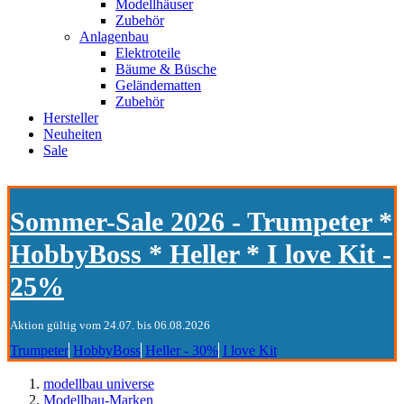
Modellhäuser
Zubehör
Anlagenbau
Elektroteile
Bäume & Büsche
Geländematten
Zubehör
Hersteller
Neuheiten
Sale
Sommer-Sale 2026 - Trumpeter *
HobbyBoss * Heller * I love Kit -
25%
Aktion gültig vom 24.07. bis 06.08.2026
Trumpeter
HobbyBoss
Heller - 30%
I love Kit
modellbau universe
Modellbau-Marken