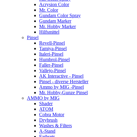
Acrysion Color
Mr. Color
Gundam Color Spray
Gundam Marker
Mr. Hobby Marker
Hilfsmittel
Pinsel
Revell-Pinsel
Tamiya-Pinsel
Italeri-Pinsel
Humbrol-Pinsel
Faller-Pinsel
Vallejo-Pinsel
AK Interactive - Pinsel
Pinsel - diverse Hersteller
Ammo by MIG -Pinsel
Mr. Hobby-Gunze Pinsel
AMMO by MIG
Shader
ATOM
Cobra Motor
Drybrush
Washes & Filters
A-Stand
Farbsets