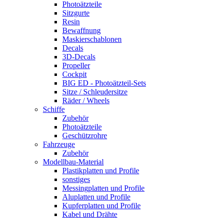
Photoätzteile
Sitzgurte
Resin
Bewaffnung
Maskierschablonen
Decals
3D-Decals
Propeller
Cockpit
BIG ED - Photoätzteil-Sets
Sitze / Schleudersitze
Räder / Wheels
Schiffe
Zubehör
Photoätzteile
Geschützrohre
Fahrzeuge
Zubehör
Modellbau-Material
Plastikplatten und Profile
sonstiges
Messingplatten und Profile
Aluplatten und Profile
Kupferplatten und Profile
Kabel und Drähte