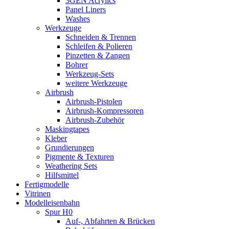
3GEN Acrylics
Panel Liners
Washes
Werkzeuge
Schneiden & Trennen
Schleifen & Polieren
Pinzetten & Zangen
Bohrer
Werkzeug-Sets
weitere Werkzeuge
Airbrush
Airbrush-Pistolen
Airbrush-Kompressoren
Airbrush-Zubehör
Maskingtapes
Kleber
Grundierungen
Pigmente & Texturen
Weathering Sets
Hilfsmittel
Fertigmodelle
Vitrinen
Modelleisenbahn
Spur H0
Auf-, Abfahrten & Brücken