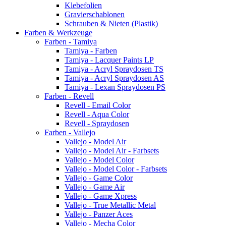
Klebefolien
Gravierschablonen
Schrauben & Nieten (Plastik)
Farben & Werkzeuge
Farben - Tamiya
Tamiya - Farben
Tamiya - Lacquer Paints LP
Tamiya - Acryl Spraydosen TS
Tamiya - Acryl Spraydosen AS
Tamiya - Lexan Spraydosen PS
Farben - Revell
Revell - Email Color
Revell - Aqua Color
Revell - Spraydosen
Farben - Vallejo
Vallejo - Model Air
Vallejo - Model Air - Farbsets
Vallejo - Model Color
Vallejo - Model Color - Farbsets
Vallejo - Game Color
Vallejo - Game Air
Vallejo - Game Xpress
Vallejo - True Metallic Metal
Vallejo - Panzer Aces
Vallejo - Mecha Color