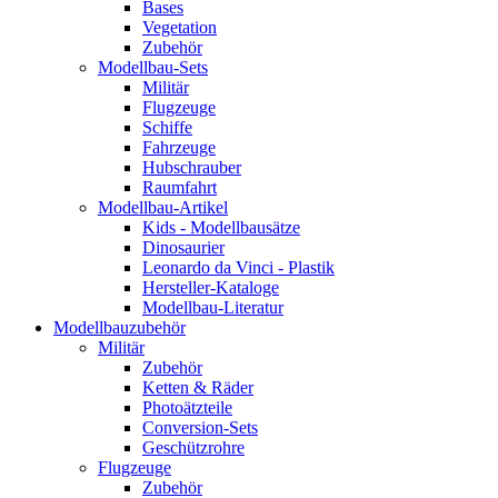
Bases
Vegetation
Zubehör
Modellbau-Sets
Militär
Flugzeuge
Schiffe
Fahrzeuge
Hubschrauber
Raumfahrt
Modellbau-Artikel
Kids - Modellbausätze
Dinosaurier
Leonardo da Vinci - Plastik
Hersteller-Kataloge
Modellbau-Literatur
Modellbauzubehör
Militär
Zubehör
Ketten & Räder
Photoätzteile
Conversion-Sets
Geschützrohre
Flugzeuge
Zubehör