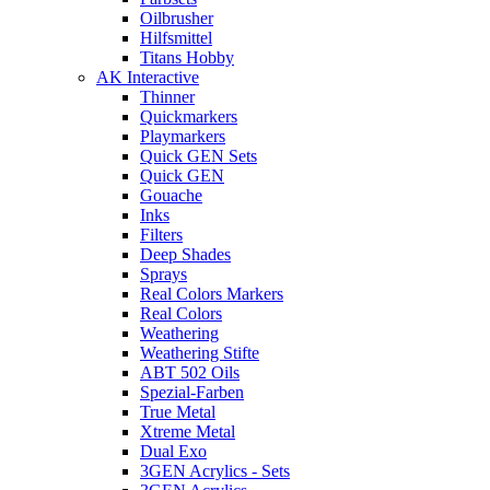
Oilbrusher
Hilfsmittel
Titans Hobby
AK Interactive
Thinner
Quickmarkers
Playmarkers
Quick GEN Sets
Quick GEN
Gouache
Inks
Filters
Deep Shades
Sprays
Real Colors Markers
Real Colors
Weathering
Weathering Stifte
ABT 502 Oils
Spezial-Farben
True Metal
Xtreme Metal
Dual Exo
3GEN Acrylics - Sets