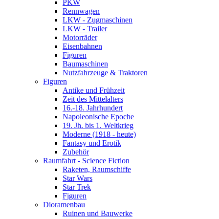
PKW
Rennwagen
LKW - Zugmaschinen
LKW - Trailer
Motorräder
Eisenbahnen
Figuren
Baumaschinen
Nutzfahrzeuge & Traktoren
Figuren
Antike und Frühzeit
Zeit des Mittelalters
16.-18. Jahrhundert
Napoleonische Epoche
19. Jh. bis 1. Weltkrieg
Moderne (1918 - heute)
Fantasy und Erotik
Zubehör
Raumfahrt - Science Fiction
Raketen, Raumschiffe
Star Wars
Star Trek
Figuren
Dioramenbau
Ruinen und Bauwerke