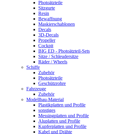
Photoätzteile
Sitzgurte
Resin
Bewaffnung
Maskierschablonen
Decals
3D-Decals
Propeller
Cockpit
BIG ED - Photoätzteil-Sets
Sitze / Schleudersitze
Räder / Wheels
Schiffe
Zubehör
Photoätzteile
Geschützrohre
Fahrzeuge
Zubehör
Modellbau-Material
Plastikplatten und Profile
sonstiges
Messingplatten und Profile
Aluplatten und Profile
Kupferplatten und Profile
Kabel und Drähte