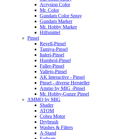
Acrysion Color
Mr. Color
Gundam Color Spray
Gundam Marker
Mr. Hobby Marker
Hilfsmittel
Pinsel
Revell-Pinsel
Tamiya-Pinsel
Italeri-Pinsel
Humbrol-Pinsel
Faller-Pinsel
Vallejo-Pinsel
AK Interactive - Pinsel
Pinsel - diverse Hersteller
Ammo by MIG -Pinsel
Mr. Hobby-Gunze Pinsel
AMMO by MIG
Shader
ATOM
Cobra Motor
Drybrush
Washes & Filters
A-Stand
Farbsets