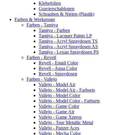
Klebefolien
Gravierschablonen
Schrauben & Nieten (Plastik)
Farben & Werkzeuge
Farben - Tamiya
Tamiya - Farben
Tamiya - Lacquer Paints LP
Tamiya - Acryl Spraydosen TS
Tamiya - Acryl Spraydosen AS
Tamiya - Lexan Spraydosen PS
Farben - Revell
Revell - Email Color
Revell - Aqua Color
Revell - Spraydosen
Farben - Vallejo
Vallejo - Model Air
Vallejo - Model Air - Farbsets
Vallejo - Model Color
Vallejo - Model Color - Farbsets
Vallejo - Game Color
Vallejo - Game Air
Vallejo - Game Xpress
Vallejo - True Metallic Metal
Vallejo - Panzer Aces
Vallejo - Mecha Color