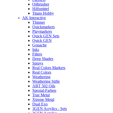
Oilbrusher
Hilfsmittel
Titans Hobby
AK Interactive
Thinner
Quickmarkers
Playmarkers
Quick GEN Sets
Quick GEN
Gouache
Inks
Filters
Deep Shades
Sprays
Real Colors Markers
Real Colors
Weathering
Weathering Stifte
ABT 502 Oils
Spezial-Farben
True Metal
Xtreme Metal
Dual Exo
3GEN Acrylics - Sets