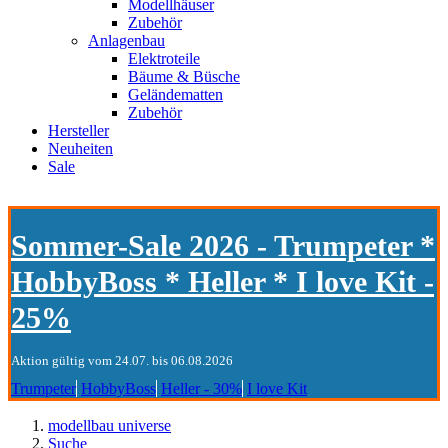
Modellhäuser
Zubehör
Anlagenbau
Elektroteile
Bäume & Büsche
Geländematten
Zubehör
Hersteller
Neuheiten
Sale
Sommer-Sale 2026 - Trumpeter *
HobbyBoss * Heller * I love Kit -
25%
Aktion gültig vom 24.07. bis 06.08.2026
Trumpeter
HobbyBoss
Heller - 30%
I love Kit
modellbau universe
Suche