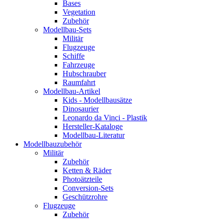
Bases
Vegetation
Zubehör
Modellbau-Sets
Militär
Flugzeuge
Schiffe
Fahrzeuge
Hubschrauber
Raumfahrt
Modellbau-Artikel
Kids - Modellbausätze
Dinosaurier
Leonardo da Vinci - Plastik
Hersteller-Kataloge
Modellbau-Literatur
Modellbauzubehör
Militär
Zubehör
Ketten & Räder
Photoätzteile
Conversion-Sets
Geschützrohre
Flugzeuge
Zubehör