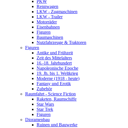
PKW
Rennwagen
LKW - Zugmaschinen
LKW - Trailer
Motorräder
Eisenbahnen
Figuren
Baumaschinen
Nutzfahrzeuge & Traktoren
Figuren
Antike und Frühzeit
Zeit des Mittelalters
16.-18. Jahrhundert
Napoleonische Epoche
19. Jh. bis 1. Weltkrieg
Moderne (1918 - heute)
Fantasy und Erotik
Zubehör
Raumfahrt - Science Fiction
Raketen, Raumschiffe
Star Wars
Star Trek
Figuren
Dioramenbau
Ruinen und Bauwerke