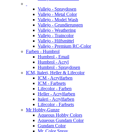
Vallejo - Spraydosen
Vallejo - Metal Color
Vallejo - Model Wash
Vallejo - Grundierungen
Vallejo - Weathering
Vallejo - Traincolor
Vallejo - Hilfsmittel
Vallejo - Premium RC-Color
Farben - Humbrol
Humbrol - Email
Humbrol - Acryl
Humbrol - Spraydosen
ICM, Italeri, Heller & Lifecolor
ICM - Acrylfarben
ICM - Farbsets
Lifecolor - Farben
Heller - Acrylfarben
Italeri - Acrylfarben
Lifecolor - Farbsets
Mr Hobby-Gunze
Aqueous Hobby Colors
Aqueous Gundam Color
Gundam Color
Mr. Color Spray