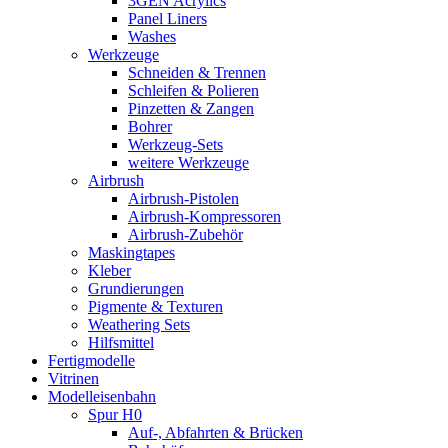
3GEN Acrylics
Panel Liners
Washes
Werkzeuge
Schneiden & Trennen
Schleifen & Polieren
Pinzetten & Zangen
Bohrer
Werkzeug-Sets
weitere Werkzeuge
Airbrush
Airbrush-Pistolen
Airbrush-Kompressoren
Airbrush-Zubehör
Maskingtapes
Kleber
Grundierungen
Pigmente & Texturen
Weathering Sets
Hilfsmittel
Fertigmodelle
Vitrinen
Modelleisenbahn
Spur H0
Auf-, Abfahrten & Brücken