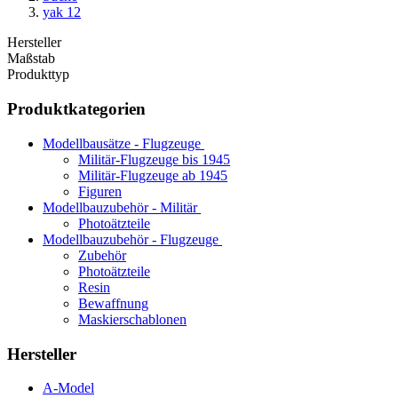
yak 12
Hersteller
Maßstab
Produkttyp
Produktkategorien
Modellbausätze - Flugzeuge
Militär-Flugzeuge bis 1945
Militär-Flugzeuge ab 1945
Figuren
Modellbauzubehör - Militär
Photoätzteile
Modellbauzubehör - Flugzeuge
Zubehör
Photoätzteile
Resin
Bewaffnung
Maskierschablonen
Hersteller
A-Model