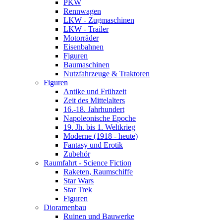
PKW
Rennwagen
LKW - Zugmaschinen
LKW - Trailer
Motorräder
Eisenbahnen
Figuren
Baumaschinen
Nutzfahrzeuge & Traktoren
Figuren
Antike und Frühzeit
Zeit des Mittelalters
16.-18. Jahrhundert
Napoleonische Epoche
19. Jh. bis 1. Weltkrieg
Moderne (1918 - heute)
Fantasy und Erotik
Zubehör
Raumfahrt - Science Fiction
Raketen, Raumschiffe
Star Wars
Star Trek
Figuren
Dioramenbau
Ruinen und Bauwerke