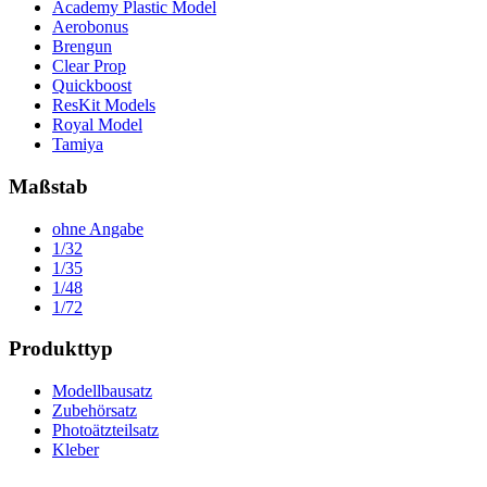
Academy Plastic Model
Aerobonus
Brengun
Clear Prop
Quickboost
ResKit Models
Royal Model
Tamiya
Maßstab
ohne Angabe
1/32
1/35
1/48
1/72
Produkttyp
Modellbausatz
Zubehörsatz
Photoätzteilsatz
Kleber