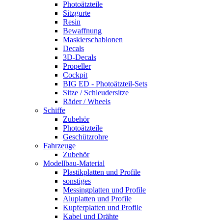
Photoätzteile
Sitzgurte
Resin
Bewaffnung
Maskierschablonen
Decals
3D-Decals
Propeller
Cockpit
BIG ED - Photoätzteil-Sets
Sitze / Schleudersitze
Räder / Wheels
Schiffe
Zubehör
Photoätzteile
Geschützrohre
Fahrzeuge
Zubehör
Modellbau-Material
Plastikplatten und Profile
sonstiges
Messingplatten und Profile
Aluplatten und Profile
Kupferplatten und Profile
Kabel und Drähte