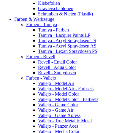
Klebefolien
Gravierschablonen
Schrauben & Nieten (Plastik)
Farben & Werkzeuge
Farben - Tamiya
Tamiya - Farben
Tamiya - Lacquer Paints LP
Tamiya - Acryl Spraydosen TS
Tamiya - Acryl Spraydosen AS
Tamiya - Lexan Spraydosen PS
Farben - Revell
Revell - Email Color
Revell - Aqua Color
Revell - Spraydosen
Farben - Vallejo
Vallejo - Model Air
Vallejo - Model Air - Farbsets
Vallejo - Model Color
Vallejo - Model Color - Farbsets
Vallejo - Game Color
Vallejo - Game Air
Vallejo - Game Xpress
Vallejo - True Metallic Metal
Vallejo - Panzer Aces
Vallejo - Mecha Color