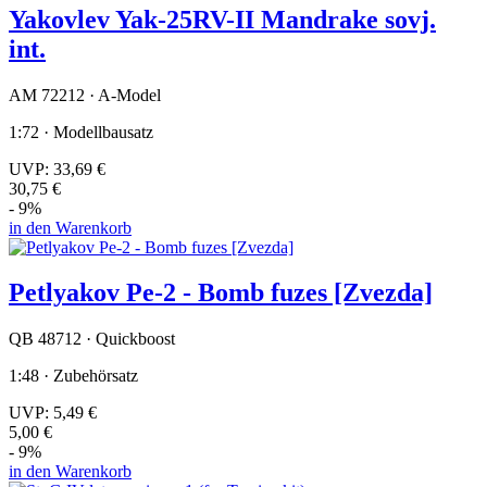
Yakovlev Yak-25RV-II Mandrake sovj.
int.
AM 72212 · A-Model
1:72 · Modellbausatz
UVP:
33,69 €
30,75 €
- 9%
in den Warenkorb
Petlyakov Pe-2 - Bomb fuzes [Zvezda]
QB 48712 · Quickboost
1:48 · Zubehörsatz
UVP:
5,49 €
5,00 €
- 9%
in den Warenkorb