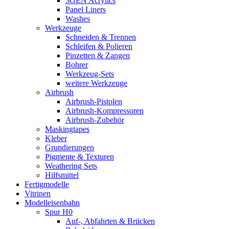
3GEN Acrylics
Panel Liners
Washes
Werkzeuge
Schneiden & Trennen
Schleifen & Polieren
Pinzetten & Zangen
Bohrer
Werkzeug-Sets
weitere Werkzeuge
Airbrush
Airbrush-Pistolen
Airbrush-Kompressoren
Airbrush-Zubehör
Maskingtapes
Kleber
Grundierungen
Pigmente & Texturen
Weathering Sets
Hilfsmittel
Fertigmodelle
Vitrinen
Modelleisenbahn
Spur H0
Auf-, Abfahrten & Brücken