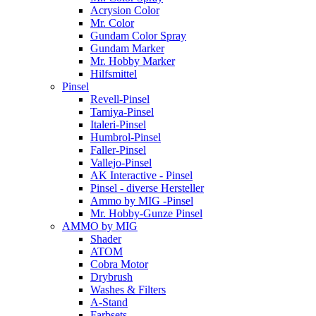
Acrysion Color
Mr. Color
Gundam Color Spray
Gundam Marker
Mr. Hobby Marker
Hilfsmittel
Pinsel
Revell-Pinsel
Tamiya-Pinsel
Italeri-Pinsel
Humbrol-Pinsel
Faller-Pinsel
Vallejo-Pinsel
AK Interactive - Pinsel
Pinsel - diverse Hersteller
Ammo by MIG -Pinsel
Mr. Hobby-Gunze Pinsel
AMMO by MIG
Shader
ATOM
Cobra Motor
Drybrush
Washes & Filters
A-Stand
Farbsets