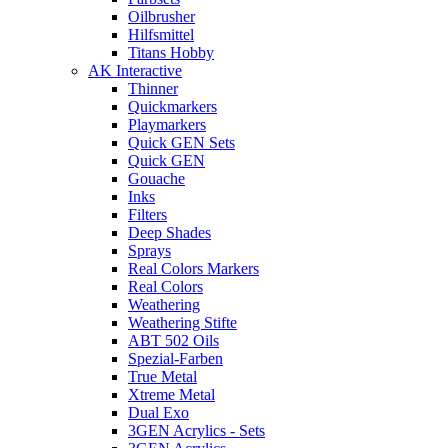
Oilbrusher
Hilfsmittel
Titans Hobby
AK Interactive
Thinner
Quickmarkers
Playmarkers
Quick GEN Sets
Quick GEN
Gouache
Inks
Filters
Deep Shades
Sprays
Real Colors Markers
Real Colors
Weathering
Weathering Stifte
ABT 502 Oils
Spezial-Farben
True Metal
Xtreme Metal
Dual Exo
3GEN Acrylics - Sets