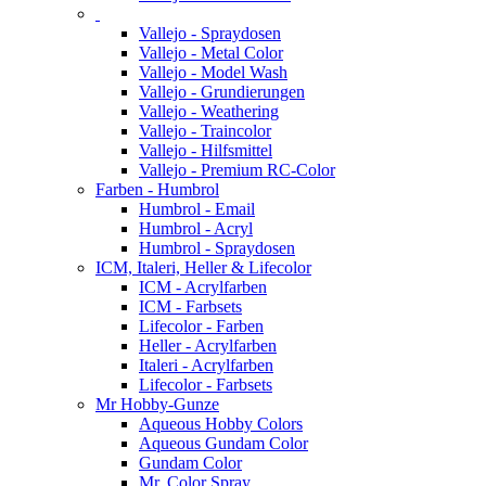
Vallejo - Spraydosen
Vallejo - Metal Color
Vallejo - Model Wash
Vallejo - Grundierungen
Vallejo - Weathering
Vallejo - Traincolor
Vallejo - Hilfsmittel
Vallejo - Premium RC-Color
Farben - Humbrol
Humbrol - Email
Humbrol - Acryl
Humbrol - Spraydosen
ICM, Italeri, Heller & Lifecolor
ICM - Acrylfarben
ICM - Farbsets
Lifecolor - Farben
Heller - Acrylfarben
Italeri - Acrylfarben
Lifecolor - Farbsets
Mr Hobby-Gunze
Aqueous Hobby Colors
Aqueous Gundam Color
Gundam Color
Mr. Color Spray