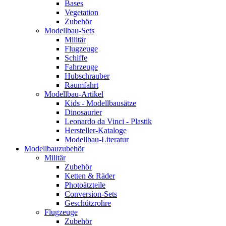
Bases
Vegetation
Zubehör
Modellbau-Sets
Militär
Flugzeuge
Schiffe
Fahrzeuge
Hubschrauber
Raumfahrt
Modellbau-Artikel
Kids - Modellbausätze
Dinosaurier
Leonardo da Vinci - Plastik
Hersteller-Kataloge
Modellbau-Literatur
Modellbauzubehör
Militär
Zubehör
Ketten & Räder
Photoätzteile
Conversion-Sets
Geschützrohre
Flugzeuge
Zubehör