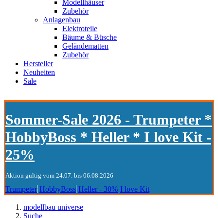
Modellhäuser
Zubehör
Anlagenbau
Elektroteile
Bäume & Büsche
Geländematten
Zubehör
Hersteller
Neuheiten
Sale
Sommer-Sale 2026 - Trumpeter *
HobbyBoss * Heller * I love Kit -
25%
Aktion gültig vom 24.07. bis 06.08.2026
Trumpeter
HobbyBoss
Heller - 30%
I love Kit
modellbau universe
Suche