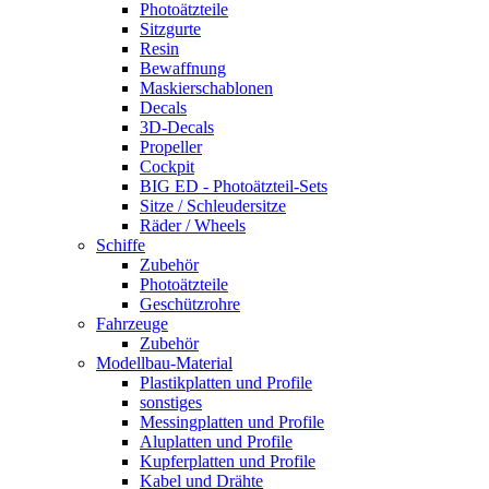
Photoätzteile
Sitzgurte
Resin
Bewaffnung
Maskierschablonen
Decals
3D-Decals
Propeller
Cockpit
BIG ED - Photoätzteil-Sets
Sitze / Schleudersitze
Räder / Wheels
Schiffe
Zubehör
Photoätzteile
Geschützrohre
Fahrzeuge
Zubehör
Modellbau-Material
Plastikplatten und Profile
sonstiges
Messingplatten und Profile
Aluplatten und Profile
Kupferplatten und Profile
Kabel und Drähte