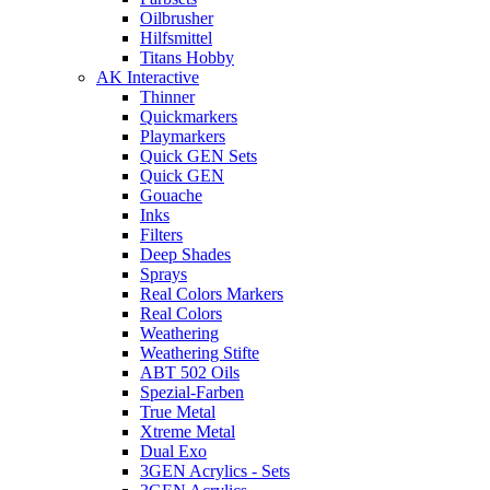
Oilbrusher
Hilfsmittel
Titans Hobby
AK Interactive
Thinner
Quickmarkers
Playmarkers
Quick GEN Sets
Quick GEN
Gouache
Inks
Filters
Deep Shades
Sprays
Real Colors Markers
Real Colors
Weathering
Weathering Stifte
ABT 502 Oils
Spezial-Farben
True Metal
Xtreme Metal
Dual Exo
3GEN Acrylics - Sets