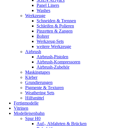
3GEN Acrylics
Panel Liners
Washes
Werkzeuge
Schneiden & Trennen
Schleifen & Polieren
Pinzetten & Zangen
Bohrer
Werkzeug-Sets
weitere Werkzeuge
Airbrush
Airbrush-Pistolen
Airbrush-Kompressoren
Airbrush-Zubehör
Maskingtapes
Kleber
Grundierungen
Pigmente & Texturen
Weathering Sets
Hilfsmittel
Fertigmodelle
Vitrinen
Modelleisenbahn
Spur H0
Auf-, Abfahrten & Brücken