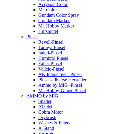
Acrysion Color
Mr. Color
Gundam Color Spray
Gundam Marker
Mr. Hobby Marker
Hilfsmittel
Pinsel
Revell-Pinsel
Tamiya-Pinsel
Italeri-Pinsel
Humbrol-Pinsel
Faller-Pinsel
Vallejo-Pinsel
AK Interactive - Pinsel
Pinsel - diverse Hersteller
Ammo by MIG -Pinsel
Mr. Hobby-Gunze Pinsel
AMMO by MIG
Shader
ATOM
Cobra Motor
Drybrush
Washes & Filters
A-Stand
Farbsets