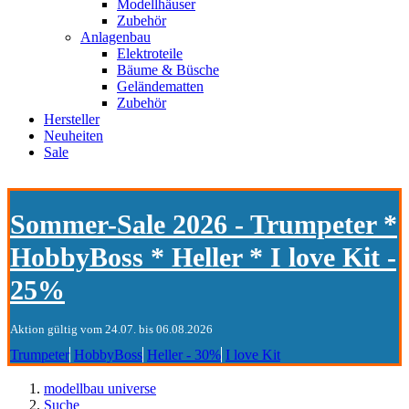
Modellhäuser
Zubehör
Anlagenbau
Elektroteile
Bäume & Büsche
Geländematten
Zubehör
Hersteller
Neuheiten
Sale
Sommer-Sale 2026 - Trumpeter *
HobbyBoss * Heller * I love Kit -
25%
Aktion gültig vom 24.07. bis 06.08.2026
Trumpeter
HobbyBoss
Heller - 30%
I love Kit
modellbau universe
Suche