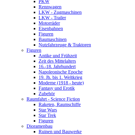
PKW
Rennwagen
LKW - Zugmaschinen
LKW - Trailer
Motorräder
Eisenbahnen
Figuren
Baumaschinen
Nutzfahrzeuge & Traktoren
Figuren
Antike und Frühzeit
Zeit des Mittelalters
16.-18. Jahrhundert
Napoleonische Epoche
19. Jh. bis 1. Weltkrieg
Moderne (1918 - heute)
Fantasy und Erotik
Zubehör
Raumfahrt - Science Fiction
Raketen, Raumschiffe
Star Wars
Star Trek
Figuren
Dioramenbau
Ruinen und Bauwerke