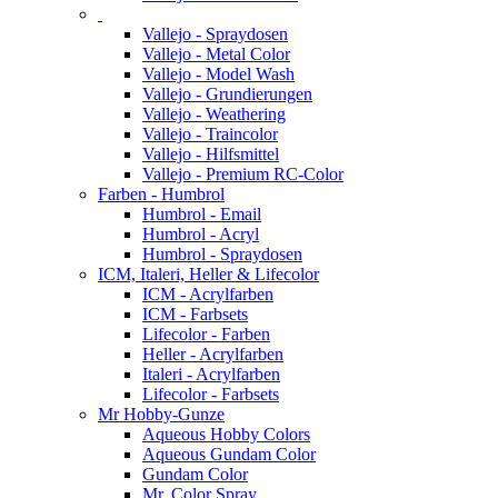
Vallejo - Spraydosen
Vallejo - Metal Color
Vallejo - Model Wash
Vallejo - Grundierungen
Vallejo - Weathering
Vallejo - Traincolor
Vallejo - Hilfsmittel
Vallejo - Premium RC-Color
Farben - Humbrol
Humbrol - Email
Humbrol - Acryl
Humbrol - Spraydosen
ICM, Italeri, Heller & Lifecolor
ICM - Acrylfarben
ICM - Farbsets
Lifecolor - Farben
Heller - Acrylfarben
Italeri - Acrylfarben
Lifecolor - Farbsets
Mr Hobby-Gunze
Aqueous Hobby Colors
Aqueous Gundam Color
Gundam Color
Mr. Color Spray