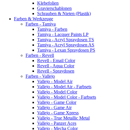
Klebefolien
Gravierschablonen
Schrauben & Nieten (Plastik)
Farben & Werkzeuge
Farben - Tamiya
Tamiya - Farben
Tamiya - Lacquer Paints LP
Tamiya - Acryl Spraydosen TS
Tamiya - Acryl Spraydosen AS
Tamiya - Lexan Spraydosen PS
Farben - Revell
Revell - Email Color
Revell - Aqua Color
Revell - Spraydosen
Farben - Vallejo
Vallejo - Model Air
Vallejo - Model Air - Farbsets
Vallejo - Model Color
Vallejo - Model Color - Farbsets
Vallejo - Game Color
Vallejo - Game Air
Vallejo - Game Xpress
Vallejo - True Metallic Metal
Vallejo - Panzer Aces
Vallejo - Mecha Color