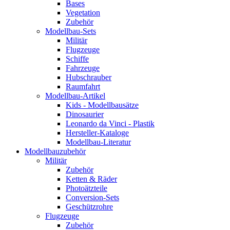
Bases
Vegetation
Zubehör
Modellbau-Sets
Militär
Flugzeuge
Schiffe
Fahrzeuge
Hubschrauber
Raumfahrt
Modellbau-Artikel
Kids - Modellbausätze
Dinosaurier
Leonardo da Vinci - Plastik
Hersteller-Kataloge
Modellbau-Literatur
Modellbauzubehör
Militär
Zubehör
Ketten & Räder
Photoätzteile
Conversion-Sets
Geschützrohre
Flugzeuge
Zubehör