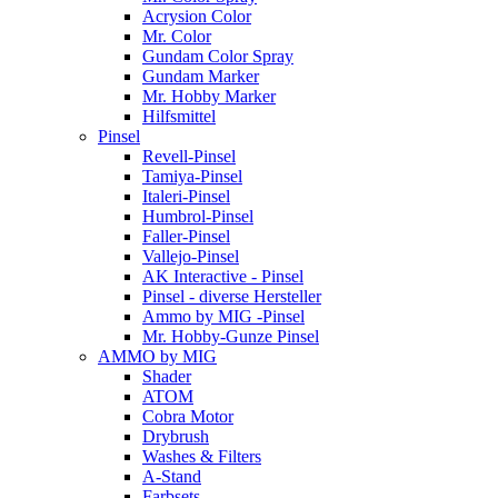
Acrysion Color
Mr. Color
Gundam Color Spray
Gundam Marker
Mr. Hobby Marker
Hilfsmittel
Pinsel
Revell-Pinsel
Tamiya-Pinsel
Italeri-Pinsel
Humbrol-Pinsel
Faller-Pinsel
Vallejo-Pinsel
AK Interactive - Pinsel
Pinsel - diverse Hersteller
Ammo by MIG -Pinsel
Mr. Hobby-Gunze Pinsel
AMMO by MIG
Shader
ATOM
Cobra Motor
Drybrush
Washes & Filters
A-Stand
Farbsets