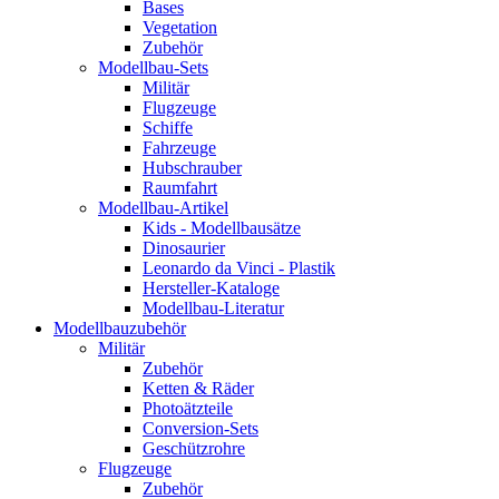
Bases
Vegetation
Zubehör
Modellbau-Sets
Militär
Flugzeuge
Schiffe
Fahrzeuge
Hubschrauber
Raumfahrt
Modellbau-Artikel
Kids - Modellbausätze
Dinosaurier
Leonardo da Vinci - Plastik
Hersteller-Kataloge
Modellbau-Literatur
Modellbauzubehör
Militär
Zubehör
Ketten & Räder
Photoätzteile
Conversion-Sets
Geschützrohre
Flugzeuge
Zubehör