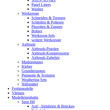
3GEN Acrylics
Panel Liners
Washes
Werkzeuge
Schneiden & Trennen
Schleifen & Polieren
Pinzetten & Zangen
Bohrer
Werkzeug-Sets
weitere Werkzeuge
Airbrush
Airbrush-Pistolen
Airbrush-Kompressoren
Airbrush-Zubehör
Maskingtapes
Kleber
Grundierungen
Pigmente & Texturen
Weathering Sets
Hilfsmittel
Fertigmodelle
Vitrinen
Modelleisenbahn
Spur H0
Auf-, Abfahrten & Brücken