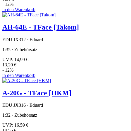
- 12%
in den Warenkorb
AH-64E - TFace [Takom]
EDU JX312 · Eduard
1:35 · Zubehörsatz
UVP:
14,99 €
13,20 €
- 12%
in den Warenkorb
A-20G - TFace [HKM]
EDU JX316 · Eduard
1:32 · Zubehörsatz
UVP:
16,59 €
14,55 €