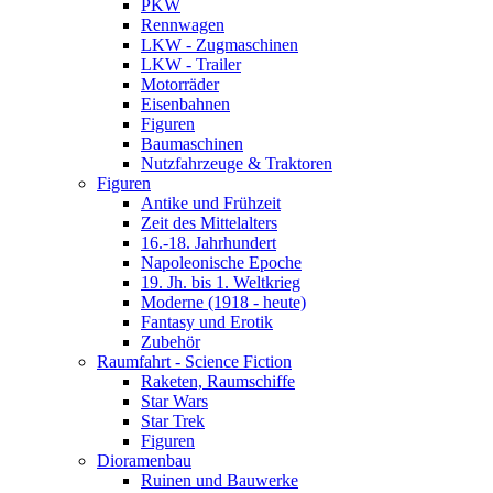
PKW
Rennwagen
LKW - Zugmaschinen
LKW - Trailer
Motorräder
Eisenbahnen
Figuren
Baumaschinen
Nutzfahrzeuge & Traktoren
Figuren
Antike und Frühzeit
Zeit des Mittelalters
16.-18. Jahrhundert
Napoleonische Epoche
19. Jh. bis 1. Weltkrieg
Moderne (1918 - heute)
Fantasy und Erotik
Zubehör
Raumfahrt - Science Fiction
Raketen, Raumschiffe
Star Wars
Star Trek
Figuren
Dioramenbau
Ruinen und Bauwerke