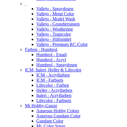
Vallejo - Spraydosen
Vallejo - Metal Color
Vallejo - Model Wash
Vallejo - Grundierungen
Vallejo - Weathering
Vallejo - Traincolor
Vallejo - Hilfsmittel
Vallejo - Premium RC-Color
Farben - Humbrol
Humbrol - Email
Humbrol - Acryl
Humbrol - Spraydosen
ICM, Italeri, Heller & Lifecolor
ICM - Acrylfarben
ICM - Farbsets
Lifecolor - Farben
Heller - Acrylfarben
Italeri - Acrylfarben
Lifecolor - Farbsets
Mr Hobby-Gunze
Aqueous Hobby Colors
Aqueous Gundam Color
Gundam Color
Mr. Color Spray