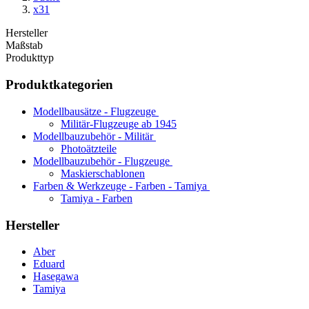
x31
Hersteller
Maßstab
Produkttyp
Produktkategorien
Modellbausätze - Flugzeuge
Militär-Flugzeuge ab 1945
Modellbauzubehör - Militär
Photoätzteile
Modellbauzubehör - Flugzeuge
Maskierschablonen
Farben & Werkzeuge - Farben - Tamiya
Tamiya - Farben
Hersteller
Aber
Eduard
Hasegawa
Tamiya