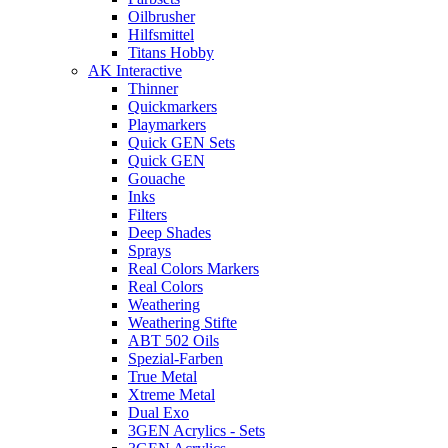
Oilbrusher
Hilfsmittel
Titans Hobby
AK Interactive
Thinner
Quickmarkers
Playmarkers
Quick GEN Sets
Quick GEN
Gouache
Inks
Filters
Deep Shades
Sprays
Real Colors Markers
Real Colors
Weathering
Weathering Stifte
ABT 502 Oils
Spezial-Farben
True Metal
Xtreme Metal
Dual Exo
3GEN Acrylics - Sets