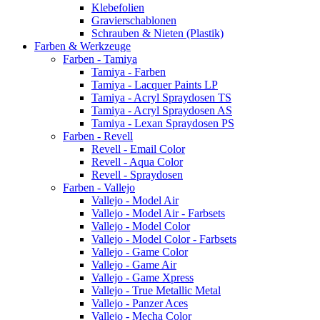
Klebefolien
Gravierschablonen
Schrauben & Nieten (Plastik)
Farben & Werkzeuge
Farben - Tamiya
Tamiya - Farben
Tamiya - Lacquer Paints LP
Tamiya - Acryl Spraydosen TS
Tamiya - Acryl Spraydosen AS
Tamiya - Lexan Spraydosen PS
Farben - Revell
Revell - Email Color
Revell - Aqua Color
Revell - Spraydosen
Farben - Vallejo
Vallejo - Model Air
Vallejo - Model Air - Farbsets
Vallejo - Model Color
Vallejo - Model Color - Farbsets
Vallejo - Game Color
Vallejo - Game Air
Vallejo - Game Xpress
Vallejo - True Metallic Metal
Vallejo - Panzer Aces
Vallejo - Mecha Color