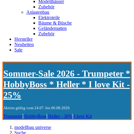
Modellhäuser
Zubehör
Anlagenbau
Elektroteile
Bäume & Büsche
Geländematten
Zubehör
Hersteller
Neuheiten
Sale
Sommer-Sale 2026 - Trumpeter *
HobbyBoss * Heller * I love Kit -
25%
Aktion gültig vom 24.07. bis 06.08.2026
Trumpeter
HobbyBoss
Heller - 30%
I love Kit
modellbau universe
Suche