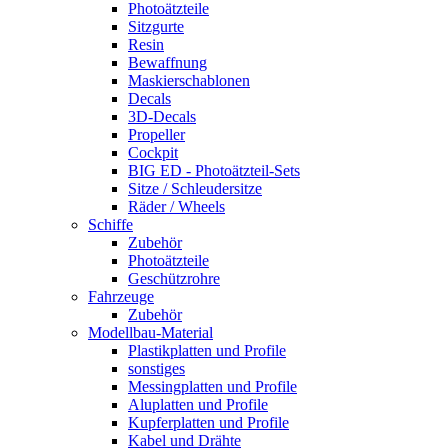
Photoätzteile
Sitzgurte
Resin
Bewaffnung
Maskierschablonen
Decals
3D-Decals
Propeller
Cockpit
BIG ED - Photoätzteil-Sets
Sitze / Schleudersitze
Räder / Wheels
Schiffe
Zubehör
Photoätzteile
Geschützrohre
Fahrzeuge
Zubehör
Modellbau-Material
Plastikplatten und Profile
sonstiges
Messingplatten und Profile
Aluplatten und Profile
Kupferplatten und Profile
Kabel und Drähte