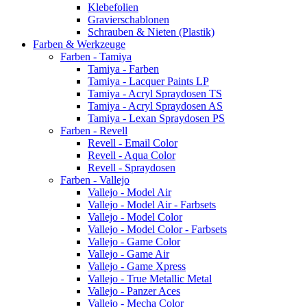
Klebefolien
Gravierschablonen
Schrauben & Nieten (Plastik)
Farben & Werkzeuge
Farben - Tamiya
Tamiya - Farben
Tamiya - Lacquer Paints LP
Tamiya - Acryl Spraydosen TS
Tamiya - Acryl Spraydosen AS
Tamiya - Lexan Spraydosen PS
Farben - Revell
Revell - Email Color
Revell - Aqua Color
Revell - Spraydosen
Farben - Vallejo
Vallejo - Model Air
Vallejo - Model Air - Farbsets
Vallejo - Model Color
Vallejo - Model Color - Farbsets
Vallejo - Game Color
Vallejo - Game Air
Vallejo - Game Xpress
Vallejo - True Metallic Metal
Vallejo - Panzer Aces
Vallejo - Mecha Color