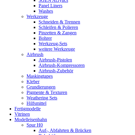
3GEN Acrylics
Panel Liners
Washes
Werkzeuge
Schneiden & Trennen
Schleifen & Polieren
Pinzetten & Zangen
Bohrer
Werkzeug-Sets
weitere Werkzeuge
Airbrush
Airbrush-Pistolen
Airbrush-Kompressoren
Airbrush-Zubehör
Maskingtapes
Kleber
Grundierungen
Pigmente & Texturen
Weathering Sets
Hilfsmittel
Fertigmodelle
Vitrinen
Modelleisenbahn
Spur H0
Auf-, Abfahrten & Brücken