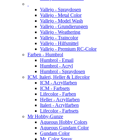
Vallejo - Spraydosen
Vallejo - Metal Color
Vallejo - Model Wash
Vallejo - Grundierungen
Vallejo - Weathering
Vallejo - Traincolor
Vallejo - Hilfsmittel
Vallejo - Premium RC-Color
Farben - Humbrol
Humbrol - Email
Humbrol - Acryl
Humbrol - Spraydosen
ICM, Italeri, Heller & Lifecolor
ICM - Acrylfarben
ICM - Farbsets
Lifecolor - Farben
Heller - Acrylfarben
Italeri - Acrylfarben
Lifecolor - Farbsets
Mr Hobby-Gunze
Aqueous Hobby Colors
Aqueous Gundam Color
Gundam Color
Mr. Color Spray