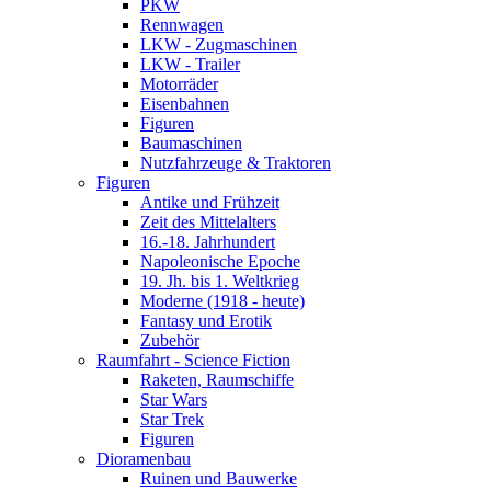
PKW
Rennwagen
LKW - Zugmaschinen
LKW - Trailer
Motorräder
Eisenbahnen
Figuren
Baumaschinen
Nutzfahrzeuge & Traktoren
Figuren
Antike und Frühzeit
Zeit des Mittelalters
16.-18. Jahrhundert
Napoleonische Epoche
19. Jh. bis 1. Weltkrieg
Moderne (1918 - heute)
Fantasy und Erotik
Zubehör
Raumfahrt - Science Fiction
Raketen, Raumschiffe
Star Wars
Star Trek
Figuren
Dioramenbau
Ruinen und Bauwerke