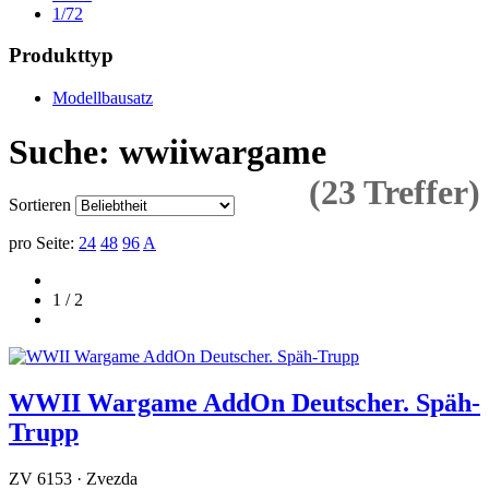
1/72
Produkttyp
Modellbausatz
Suche: wwiiwargame
(23 Treffer)
Sortieren
pro Seite:
24
48
96
A
1 / 2
WWII Wargame AddOn Deutscher. Späh-
Trupp
ZV 6153 · Zvezda