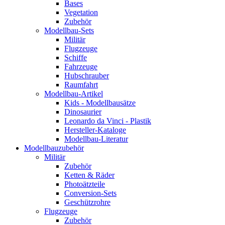
Bases
Vegetation
Zubehör
Modellbau-Sets
Militär
Flugzeuge
Schiffe
Fahrzeuge
Hubschrauber
Raumfahrt
Modellbau-Artikel
Kids - Modellbausätze
Dinosaurier
Leonardo da Vinci - Plastik
Hersteller-Kataloge
Modellbau-Literatur
Modellbauzubehör
Militär
Zubehör
Ketten & Räder
Photoätzteile
Conversion-Sets
Geschützrohre
Flugzeuge
Zubehör