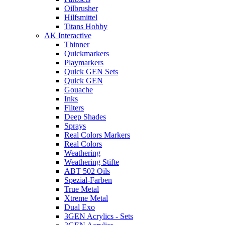
Oilbrusher
Hilfsmittel
Titans Hobby
AK Interactive
Thinner
Quickmarkers
Playmarkers
Quick GEN Sets
Quick GEN
Gouache
Inks
Filters
Deep Shades
Sprays
Real Colors Markers
Real Colors
Weathering
Weathering Stifte
ABT 502 Oils
Spezial-Farben
True Metal
Xtreme Metal
Dual Exo
3GEN Acrylics - Sets