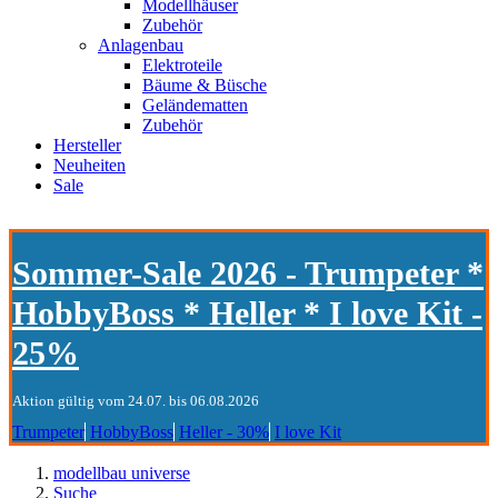
Modellhäuser
Zubehör
Anlagenbau
Elektroteile
Bäume & Büsche
Geländematten
Zubehör
Hersteller
Neuheiten
Sale
Sommer-Sale 2026 - Trumpeter *
HobbyBoss * Heller * I love Kit -
25%
Aktion gültig vom 24.07. bis 06.08.2026
Trumpeter
HobbyBoss
Heller - 30%
I love Kit
modellbau universe
Suche