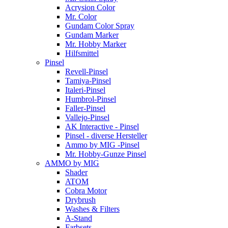
Acrysion Color
Mr. Color
Gundam Color Spray
Gundam Marker
Mr. Hobby Marker
Hilfsmittel
Pinsel
Revell-Pinsel
Tamiya-Pinsel
Italeri-Pinsel
Humbrol-Pinsel
Faller-Pinsel
Vallejo-Pinsel
AK Interactive - Pinsel
Pinsel - diverse Hersteller
Ammo by MIG -Pinsel
Mr. Hobby-Gunze Pinsel
AMMO by MIG
Shader
ATOM
Cobra Motor
Drybrush
Washes & Filters
A-Stand
Farbsets