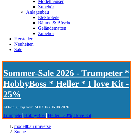
Modellhäuser
Zubehör
Anlagenbau
Elektroteile
Bäume & Büsche
Geländematten
Zubehör
Hersteller
Neuheiten
Sale
Sommer-Sale 2026 - Trumpeter *
HobbyBoss * Heller * I love Kit -
25%
Aktion gültig vom 24.07. bis 06.08.2026
Trumpeter
HobbyBoss
Heller - 30%
I love Kit
modellbau universe
Suche