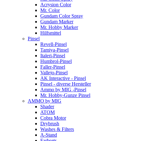
Acrysion Color
Mr. Color
Gundam Color Spray
Gundam Marker
Mr. Hobby Marker
Hilfsmittel
Pinsel
Revell-Pinsel
Tamiya-Pinsel
Italeri-Pinsel
Humbrol-Pinsel
Faller-Pinsel
Vallejo-Pinsel
AK Interactive - Pinsel
Pinsel - diverse Hersteller
Ammo by MIG -Pinsel
Mr. Hobby-Gunze Pinsel
AMMO by MIG
Shader
ATOM
Cobra Motor
Drybrush
Washes & Filters
A-Stand
Farbsets