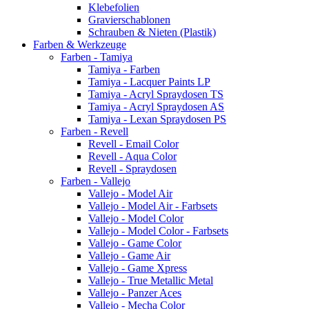
Klebefolien
Gravierschablonen
Schrauben & Nieten (Plastik)
Farben & Werkzeuge
Farben - Tamiya
Tamiya - Farben
Tamiya - Lacquer Paints LP
Tamiya - Acryl Spraydosen TS
Tamiya - Acryl Spraydosen AS
Tamiya - Lexan Spraydosen PS
Farben - Revell
Revell - Email Color
Revell - Aqua Color
Revell - Spraydosen
Farben - Vallejo
Vallejo - Model Air
Vallejo - Model Air - Farbsets
Vallejo - Model Color
Vallejo - Model Color - Farbsets
Vallejo - Game Color
Vallejo - Game Air
Vallejo - Game Xpress
Vallejo - True Metallic Metal
Vallejo - Panzer Aces
Vallejo - Mecha Color