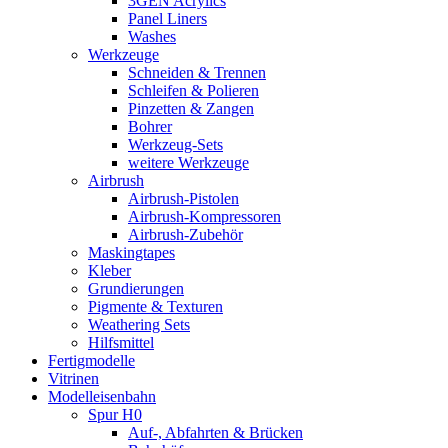
3GEN Acrylics
Panel Liners
Washes
Werkzeuge
Schneiden & Trennen
Schleifen & Polieren
Pinzetten & Zangen
Bohrer
Werkzeug-Sets
weitere Werkzeuge
Airbrush
Airbrush-Pistolen
Airbrush-Kompressoren
Airbrush-Zubehör
Maskingtapes
Kleber
Grundierungen
Pigmente & Texturen
Weathering Sets
Hilfsmittel
Fertigmodelle
Vitrinen
Modelleisenbahn
Spur H0
Auf-, Abfahrten & Brücken