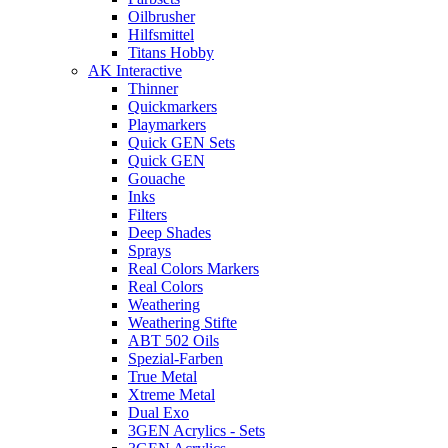
Oilbrusher
Hilfsmittel
Titans Hobby
AK Interactive
Thinner
Quickmarkers
Playmarkers
Quick GEN Sets
Quick GEN
Gouache
Inks
Filters
Deep Shades
Sprays
Real Colors Markers
Real Colors
Weathering
Weathering Stifte
ABT 502 Oils
Spezial-Farben
True Metal
Xtreme Metal
Dual Exo
3GEN Acrylics - Sets