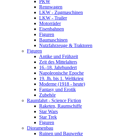
PKW
Rennwagen
LKW - Zugmaschinen
LKW - Trailer
Motorräder
Eisenbahnen
Figuren
Baumaschinen
Nutzfahrzeuge & Traktoren
Figuren
Antike und Frühzeit
Zeit des Mittelalters
16.-18. Jahrhundert
Napoleonische Epoche
19. Jh. bis 1. Weltkrieg
Moderne (1918 - heute)
Fantasy und Erotik
Zubehör
Raumfahrt - Science Fiction
Raketen, Raumschiffe
Star Wars
Star Trek
Figuren
Dioramenbau
Ruinen und Bauwerke