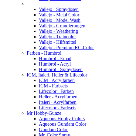
Vallejo - Spraydosen
Vallejo - Metal Color
Vallejo - Model Wash
Vallejo - Grundierungen
Vallejo - Weathering
Vallejo - Traincolor
Vallejo - Hilfsmittel
Vallejo - Premium RC-Color
Farben - Humbrol
Humbrol - Email
Humbrol - Acryl
Humbrol - Spraydosen
ICM, Italeri, Heller & Lifecolor
ICM - Acrylfarben
ICM - Farbsets
Lifecolor - Farben
Heller - Acrylfarben
Italeri - Acrylfarben
Lifecolor - Farbsets
Mr Hobby-Gunze
Aqueous Hobby Colors
Aqueous Gundam Color
Gundam Color
Mr. Color Spray