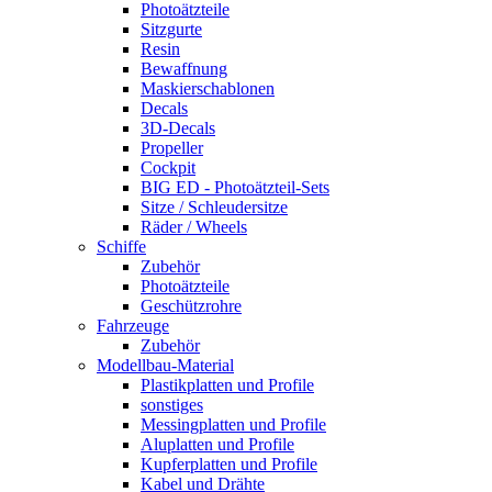
Photoätzteile
Sitzgurte
Resin
Bewaffnung
Maskierschablonen
Decals
3D-Decals
Propeller
Cockpit
BIG ED - Photoätzteil-Sets
Sitze / Schleudersitze
Räder / Wheels
Schiffe
Zubehör
Photoätzteile
Geschützrohre
Fahrzeuge
Zubehör
Modellbau-Material
Plastikplatten und Profile
sonstiges
Messingplatten und Profile
Aluplatten und Profile
Kupferplatten und Profile
Kabel und Drähte