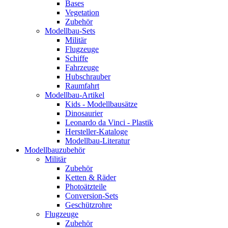
Bases
Vegetation
Zubehör
Modellbau-Sets
Militär
Flugzeuge
Schiffe
Fahrzeuge
Hubschrauber
Raumfahrt
Modellbau-Artikel
Kids - Modellbausätze
Dinosaurier
Leonardo da Vinci - Plastik
Hersteller-Kataloge
Modellbau-Literatur
Modellbauzubehör
Militär
Zubehör
Ketten & Räder
Photoätzteile
Conversion-Sets
Geschützrohre
Flugzeuge
Zubehör