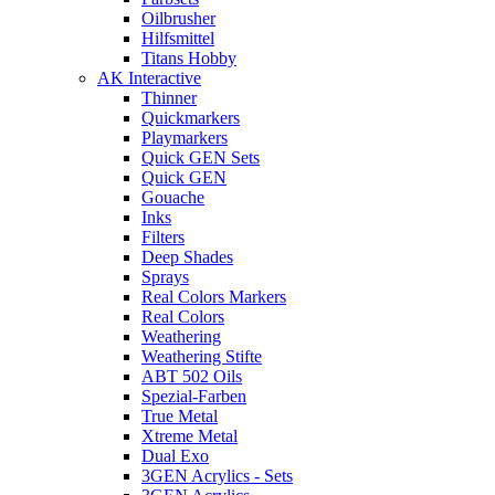
Oilbrusher
Hilfsmittel
Titans Hobby
AK Interactive
Thinner
Quickmarkers
Playmarkers
Quick GEN Sets
Quick GEN
Gouache
Inks
Filters
Deep Shades
Sprays
Real Colors Markers
Real Colors
Weathering
Weathering Stifte
ABT 502 Oils
Spezial-Farben
True Metal
Xtreme Metal
Dual Exo
3GEN Acrylics - Sets