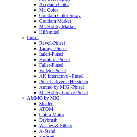
Acrysion Color
Mr. Color
Gundam Color Spray
Gundam Marker
Mr. Hobby Marker
Hilfsmittel
Pinsel
Revell-Pinsel
Tamiya-Pinsel
Italeri-Pinsel
Humbrol-Pinsel
Faller-Pinsel
Vallejo-Pinsel
AK Interactive - Pinsel
Pinsel - diverse Hersteller
Ammo by MIG -Pinsel
Mr. Hobby-Gunze Pinsel
AMMO by MIG
Shader
ATOM
Cobra Motor
Drybrush
Washes & Filters
A-Stand
Farbsets