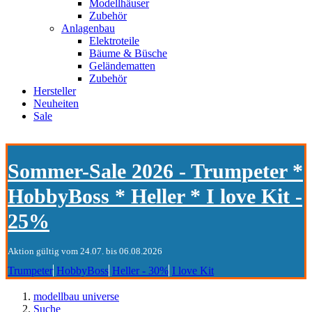
Modellhäuser
Zubehör
Anlagenbau
Elektroteile
Bäume & Büsche
Geländematten
Zubehör
Hersteller
Neuheiten
Sale
Sommer-Sale 2026 - Trumpeter *
HobbyBoss * Heller * I love Kit -
25%
Aktion gültig vom 24.07. bis 06.08.2026
Trumpeter
HobbyBoss
Heller - 30%
I love Kit
modellbau universe
Suche