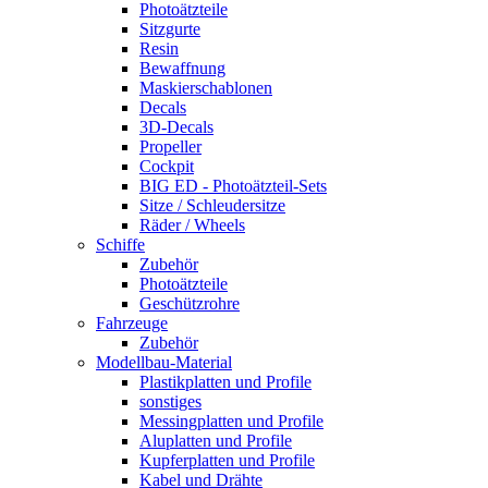
Photoätzteile
Sitzgurte
Resin
Bewaffnung
Maskierschablonen
Decals
3D-Decals
Propeller
Cockpit
BIG ED - Photoätzteil-Sets
Sitze / Schleudersitze
Räder / Wheels
Schiffe
Zubehör
Photoätzteile
Geschützrohre
Fahrzeuge
Zubehör
Modellbau-Material
Plastikplatten und Profile
sonstiges
Messingplatten und Profile
Aluplatten und Profile
Kupferplatten und Profile
Kabel und Drähte