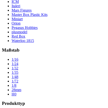
ICM
Italeri
Mars Figures
Master Box Plastic Kits
Miniart
Orion
Pegasus Hobbies
plusmodel
Red Box
Waterloo 1815
Maßstab
1/16
1/24
1/32
1/35
1/48
1/72
1/8
28mm
H0
Produkttyp