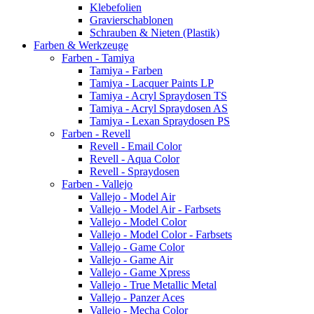
Klebefolien
Gravierschablonen
Schrauben & Nieten (Plastik)
Farben & Werkzeuge
Farben - Tamiya
Tamiya - Farben
Tamiya - Lacquer Paints LP
Tamiya - Acryl Spraydosen TS
Tamiya - Acryl Spraydosen AS
Tamiya - Lexan Spraydosen PS
Farben - Revell
Revell - Email Color
Revell - Aqua Color
Revell - Spraydosen
Farben - Vallejo
Vallejo - Model Air
Vallejo - Model Air - Farbsets
Vallejo - Model Color
Vallejo - Model Color - Farbsets
Vallejo - Game Color
Vallejo - Game Air
Vallejo - Game Xpress
Vallejo - True Metallic Metal
Vallejo - Panzer Aces
Vallejo - Mecha Color