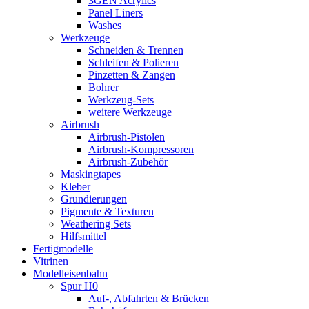
3GEN Acrylics
Panel Liners
Washes
Werkzeuge
Schneiden & Trennen
Schleifen & Polieren
Pinzetten & Zangen
Bohrer
Werkzeug-Sets
weitere Werkzeuge
Airbrush
Airbrush-Pistolen
Airbrush-Kompressoren
Airbrush-Zubehör
Maskingtapes
Kleber
Grundierungen
Pigmente & Texturen
Weathering Sets
Hilfsmittel
Fertigmodelle
Vitrinen
Modelleisenbahn
Spur H0
Auf-, Abfahrten & Brücken