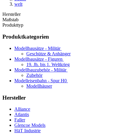
welt
Hersteller
Maßstab
Produkttyp
Produktkategorien
Modellbausätze - Militär
Geschütze & Anhänger
Modellbausätze - Figuren
19. Jh. bis 1. Weltkrieg
Modellbauzubehör - Militär
Zubehör
Modelleisenbahn - Spur H0
Modellhäuser
Hersteller
Alliance
Atlantis
Faller
Glencoe Models
HäT Industrie