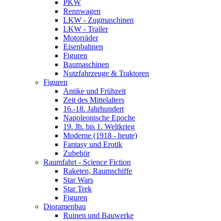
PKW
Rennwagen
LKW - Zugmaschinen
LKW - Trailer
Motorräder
Eisenbahnen
Figuren
Baumaschinen
Nutzfahrzeuge & Traktoren
Figuren
Antike und Frühzeit
Zeit des Mittelalters
16.-18. Jahrhundert
Napoleonische Epoche
19. Jh. bis 1. Weltkrieg
Moderne (1918 - heute)
Fantasy und Erotik
Zubehör
Raumfahrt - Science Fiction
Raketen, Raumschiffe
Star Wars
Star Trek
Figuren
Dioramenbau
Ruinen und Bauwerke