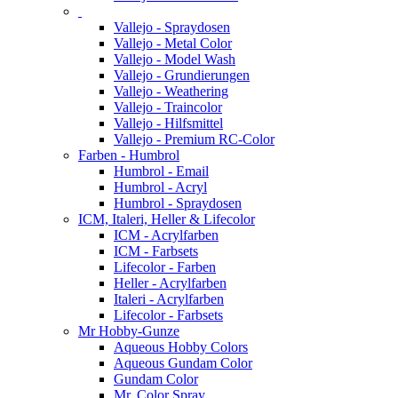
Vallejo - Spraydosen
Vallejo - Metal Color
Vallejo - Model Wash
Vallejo - Grundierungen
Vallejo - Weathering
Vallejo - Traincolor
Vallejo - Hilfsmittel
Vallejo - Premium RC-Color
Farben - Humbrol
Humbrol - Email
Humbrol - Acryl
Humbrol - Spraydosen
ICM, Italeri, Heller & Lifecolor
ICM - Acrylfarben
ICM - Farbsets
Lifecolor - Farben
Heller - Acrylfarben
Italeri - Acrylfarben
Lifecolor - Farbsets
Mr Hobby-Gunze
Aqueous Hobby Colors
Aqueous Gundam Color
Gundam Color
Mr. Color Spray