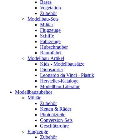
Bases
Vegetation
Zubehör
Modellbau-Sets
Militär
Flugzeuge
Schiffe
Fahrzeuge
Hubschrauber
Raumfahrt
Modellbau-Artikel
Kids - Modellbausätze
Dinosaurier
Leonardo da Vinci - Plastik
Hersteller-Kataloge
Modellbau-Literatur
Modellbauzubehör
Militär
Zubehör
Ketten & Räder
Photoätzteile
Conversion-Sets
Geschützrohre
Flugzeuge
Zubehör