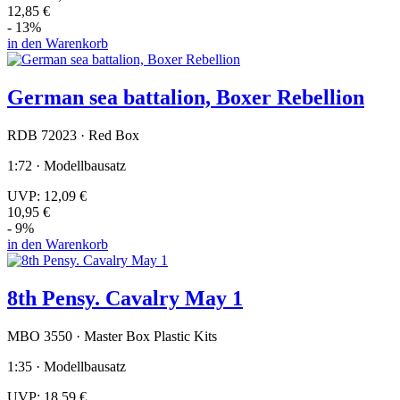
12,85 €
- 13%
in den Warenkorb
German sea battalion, Boxer Rebellion
RDB 72023 · Red Box
1:72 · Modellbausatz
UVP:
12,09 €
10,95 €
- 9%
in den Warenkorb
8th Pensy. Cavalry May 1
MBO 3550 · Master Box Plastic Kits
1:35 · Modellbausatz
UVP:
18,59 €