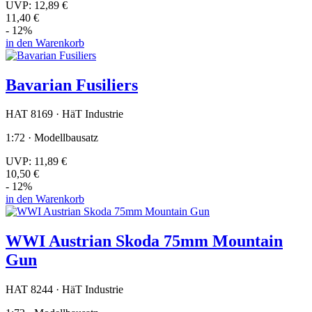
UVP:
12,89 €
11,40 €
- 12%
in den Warenkorb
Bavarian Fusiliers
HAT 8169 · HäT Industrie
1:72 · Modellbausatz
UVP:
11,89 €
10,50 €
- 12%
in den Warenkorb
WWI Austrian Skoda 75mm Mountain
Gun
HAT 8244 · HäT Industrie