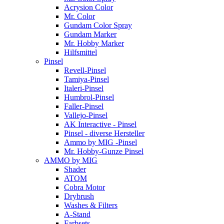
Acrysion Color
Mr. Color
Gundam Color Spray
Gundam Marker
Mr. Hobby Marker
Hilfsmittel
Pinsel
Revell-Pinsel
Tamiya-Pinsel
Italeri-Pinsel
Humbrol-Pinsel
Faller-Pinsel
Vallejo-Pinsel
AK Interactive - Pinsel
Pinsel - diverse Hersteller
Ammo by MIG -Pinsel
Mr. Hobby-Gunze Pinsel
AMMO by MIG
Shader
ATOM
Cobra Motor
Drybrush
Washes & Filters
A-Stand
Farbsets