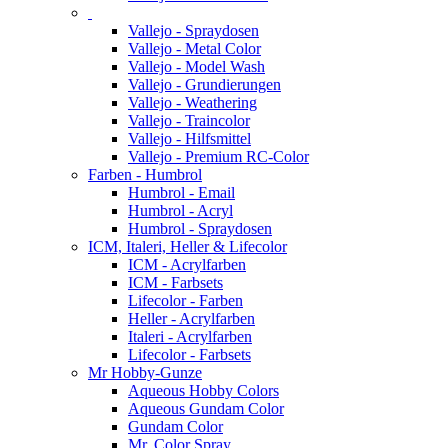
Vallejo - Spraydosen
Vallejo - Metal Color
Vallejo - Model Wash
Vallejo - Grundierungen
Vallejo - Weathering
Vallejo - Traincolor
Vallejo - Hilfsmittel
Vallejo - Premium RC-Color
Farben - Humbrol
Humbrol - Email
Humbrol - Acryl
Humbrol - Spraydosen
ICM, Italeri, Heller & Lifecolor
ICM - Acrylfarben
ICM - Farbsets
Lifecolor - Farben
Heller - Acrylfarben
Italeri - Acrylfarben
Lifecolor - Farbsets
Mr Hobby-Gunze
Aqueous Hobby Colors
Aqueous Gundam Color
Gundam Color
Mr. Color Spray