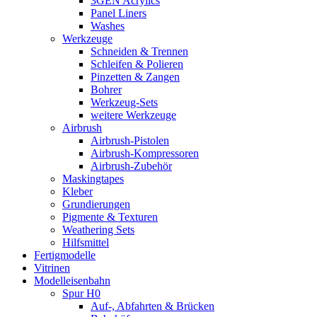
3GEN Acrylics
Panel Liners
Washes
Werkzeuge
Schneiden & Trennen
Schleifen & Polieren
Pinzetten & Zangen
Bohrer
Werkzeug-Sets
weitere Werkzeuge
Airbrush
Airbrush-Pistolen
Airbrush-Kompressoren
Airbrush-Zubehör
Maskingtapes
Kleber
Grundierungen
Pigmente & Texturen
Weathering Sets
Hilfsmittel
Fertigmodelle
Vitrinen
Modelleisenbahn
Spur H0
Auf-, Abfahrten & Brücken