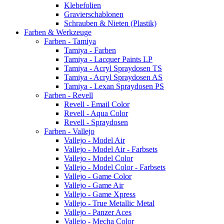
Klebefolien
Gravierschablonen
Schrauben & Nieten (Plastik)
Farben & Werkzeuge
Farben - Tamiya
Tamiya - Farben
Tamiya - Lacquer Paints LP
Tamiya - Acryl Spraydosen TS
Tamiya - Acryl Spraydosen AS
Tamiya - Lexan Spraydosen PS
Farben - Revell
Revell - Email Color
Revell - Aqua Color
Revell - Spraydosen
Farben - Vallejo
Vallejo - Model Air
Vallejo - Model Air - Farbsets
Vallejo - Model Color
Vallejo - Model Color - Farbsets
Vallejo - Game Color
Vallejo - Game Air
Vallejo - Game Xpress
Vallejo - True Metallic Metal
Vallejo - Panzer Aces
Vallejo - Mecha Color