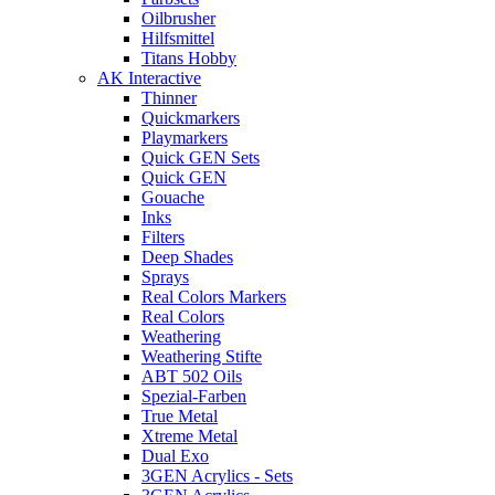
Oilbrusher
Hilfsmittel
Titans Hobby
AK Interactive
Thinner
Quickmarkers
Playmarkers
Quick GEN Sets
Quick GEN
Gouache
Inks
Filters
Deep Shades
Sprays
Real Colors Markers
Real Colors
Weathering
Weathering Stifte
ABT 502 Oils
Spezial-Farben
True Metal
Xtreme Metal
Dual Exo
3GEN Acrylics - Sets