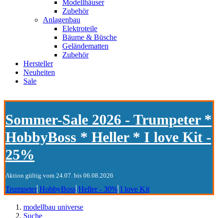
Modellhäuser
Zubehör
Anlagenbau
Elektroteile
Bäume & Büsche
Geländematten
Zubehör
Hersteller
Neuheiten
Sale
Sommer-Sale 2026 - Trumpeter *
HobbyBoss * Heller * I love Kit -
25%
Aktion gültig vom 24.07. bis 06.08.2026
Trumpeter
HobbyBoss
Heller - 30%
I love Kit
modellbau universe
Suche