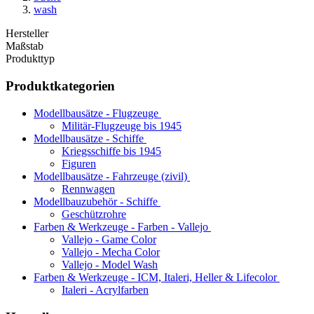
wash
Hersteller
Maßstab
Produkttyp
Produktkategorien
Modellbausätze - Flugzeuge
Militär-Flugzeuge bis 1945
Modellbausätze - Schiffe
Kriegsschiffe bis 1945
Figuren
Modellbausätze - Fahrzeuge (zivil)
Rennwagen
Modellbauzubehör - Schiffe
Geschützrohre
Farben & Werkzeuge - Farben - Vallejo
Vallejo - Game Color
Vallejo - Mecha Color
Vallejo - Model Wash
Farben & Werkzeuge - ICM, Italeri, Heller & Lifecolor
Italeri - Acrylfarben