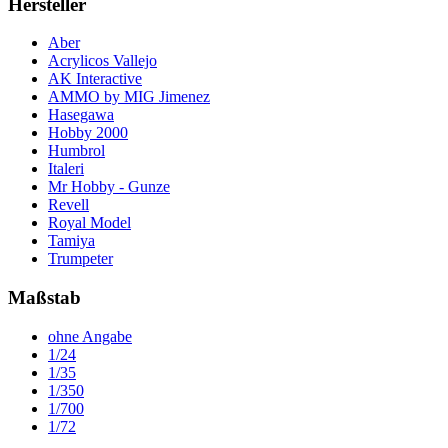
Hersteller
Aber
Acrylicos Vallejo
AK Interactive
AMMO by MIG Jimenez
Hasegawa
Hobby 2000
Humbrol
Italeri
Mr Hobby - Gunze
Revell
Royal Model
Tamiya
Trumpeter
Maßstab
ohne Angabe
1/24
1/35
1/350
1/700
1/72