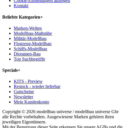
Cookie-Einstellungen anzeigen
Kontakt
Beliebte Kategorien
+
Marken-Welten
Modellbau-Maßstäbe
Militär-Modellbau
Flugzeug-Modellbau
Schiffs-Modellbau
Dioramen-Bau
Top Suchbegriffe
Specials
+
KITS - Preview
Restock - wieder lieferbar
Gutscheine
Newsletter
Mein Kundenkonto
Copyright © 2026 modellbau universe / modellbau universe Gbr
alle Rechte vorbehalten. Ausgewiesene Marken gehören ihren
jeweiligen Eigentümern.
Mit der Benutzung dieser Seite erkennen Sie unsere AGBs und die