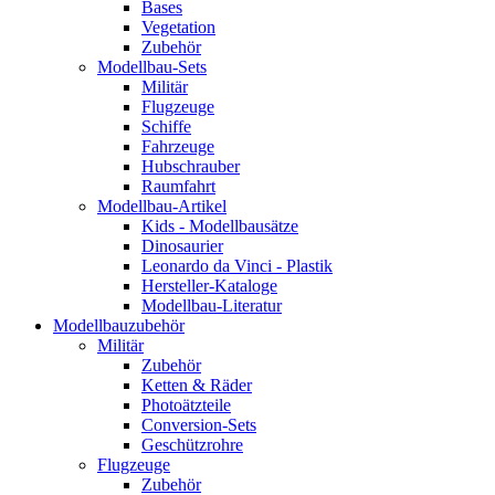
Bases
Vegetation
Zubehör
Modellbau-Sets
Militär
Flugzeuge
Schiffe
Fahrzeuge
Hubschrauber
Raumfahrt
Modellbau-Artikel
Kids - Modellbausätze
Dinosaurier
Leonardo da Vinci - Plastik
Hersteller-Kataloge
Modellbau-Literatur
Modellbauzubehör
Militär
Zubehör
Ketten & Räder
Photoätzteile
Conversion-Sets
Geschützrohre
Flugzeuge
Zubehör