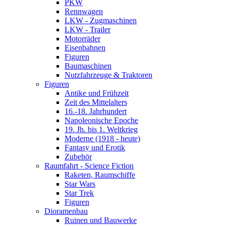
PKW
Rennwagen
LKW - Zugmaschinen
LKW - Trailer
Motorräder
Eisenbahnen
Figuren
Baumaschinen
Nutzfahrzeuge & Traktoren
Figuren
Antike und Frühzeit
Zeit des Mittelalters
16.-18. Jahrhundert
Napoleonische Epoche
19. Jh. bis 1. Weltkrieg
Moderne (1918 - heute)
Fantasy und Erotik
Zubehör
Raumfahrt - Science Fiction
Raketen, Raumschiffe
Star Wars
Star Trek
Figuren
Dioramenbau
Ruinen und Bauwerke