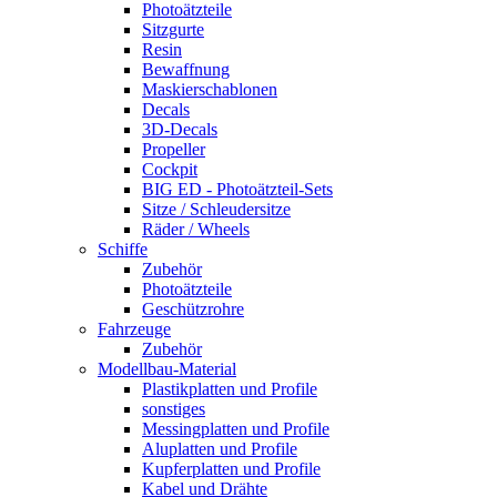
Photoätzteile
Sitzgurte
Resin
Bewaffnung
Maskierschablonen
Decals
3D-Decals
Propeller
Cockpit
BIG ED - Photoätzteil-Sets
Sitze / Schleudersitze
Räder / Wheels
Schiffe
Zubehör
Photoätzteile
Geschützrohre
Fahrzeuge
Zubehör
Modellbau-Material
Plastikplatten und Profile
sonstiges
Messingplatten und Profile
Aluplatten und Profile
Kupferplatten und Profile
Kabel und Drähte