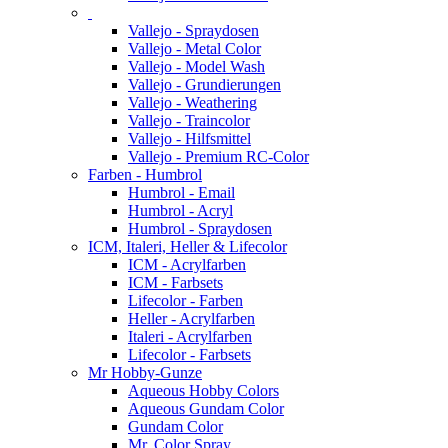
Vallejo - Spraydosen
Vallejo - Metal Color
Vallejo - Model Wash
Vallejo - Grundierungen
Vallejo - Weathering
Vallejo - Traincolor
Vallejo - Hilfsmittel
Vallejo - Premium RC-Color
Farben - Humbrol
Humbrol - Email
Humbrol - Acryl
Humbrol - Spraydosen
ICM, Italeri, Heller & Lifecolor
ICM - Acrylfarben
ICM - Farbsets
Lifecolor - Farben
Heller - Acrylfarben
Italeri - Acrylfarben
Lifecolor - Farbsets
Mr Hobby-Gunze
Aqueous Hobby Colors
Aqueous Gundam Color
Gundam Color
Mr. Color Spray