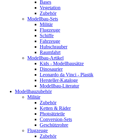
Bases
Vegetation
Zubehör
Modellbau-Sets
Militär
Flugzeuge
Schiffe
Fahrzeuge
Hubschrauber
Raumfahrt
Modellbau-Artikel
Kids - Modellbausätze
Dinosaurier
Leonardo da Vinci - Plastik
Hersteller-Kataloge
Modellbau-Literatur
Modellbauzubehör
Militär
Zubehör
Ketten & Räder
Photoätzteile
Conversion-Sets
Geschützrohre
Flugzeuge
Zubehör