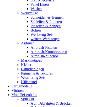
3GEN Acrylics
Panel Liners
Washes
Werkzeuge
Schneiden & Trennen
Schleifen & Polieren
Pinzetten & Zangen
Bohrer
Werkzeug-Sets
weitere Werkzeuge
Airbrush
Airbrush-Pistolen
Airbrush-Kompressoren
Airbrush-Zubehör
Maskingtapes
Kleber
Grundierungen
Pigmente & Texturen
Weathering Sets
Hilfsmittel
Fertigmodelle
Vitrinen
Modelleisenbahn
Spur H0
Auf-, Abfahrten & Brücken