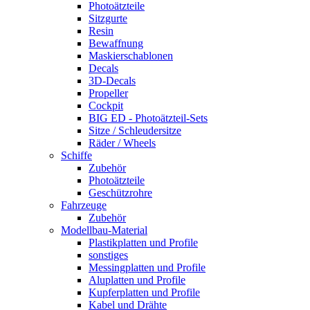
Photoätzteile
Sitzgurte
Resin
Bewaffnung
Maskierschablonen
Decals
3D-Decals
Propeller
Cockpit
BIG ED - Photoätzteil-Sets
Sitze / Schleudersitze
Räder / Wheels
Schiffe
Zubehör
Photoätzteile
Geschützrohre
Fahrzeuge
Zubehör
Modellbau-Material
Plastikplatten und Profile
sonstiges
Messingplatten und Profile
Aluplatten und Profile
Kupferplatten und Profile
Kabel und Drähte