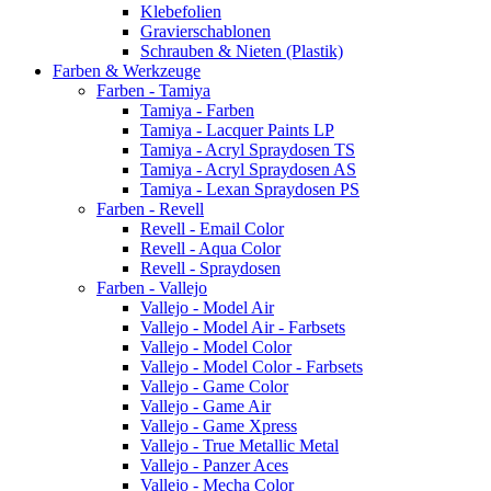
Klebefolien
Gravierschablonen
Schrauben & Nieten (Plastik)
Farben & Werkzeuge
Farben - Tamiya
Tamiya - Farben
Tamiya - Lacquer Paints LP
Tamiya - Acryl Spraydosen TS
Tamiya - Acryl Spraydosen AS
Tamiya - Lexan Spraydosen PS
Farben - Revell
Revell - Email Color
Revell - Aqua Color
Revell - Spraydosen
Farben - Vallejo
Vallejo - Model Air
Vallejo - Model Air - Farbsets
Vallejo - Model Color
Vallejo - Model Color - Farbsets
Vallejo - Game Color
Vallejo - Game Air
Vallejo - Game Xpress
Vallejo - True Metallic Metal
Vallejo - Panzer Aces
Vallejo - Mecha Color