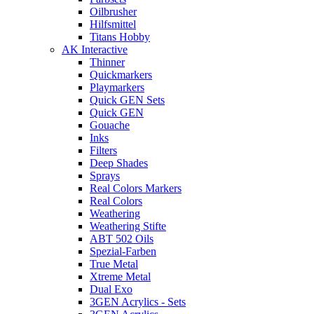
Oilbrusher
Hilfsmittel
Titans Hobby
AK Interactive
Thinner
Quickmarkers
Playmarkers
Quick GEN Sets
Quick GEN
Gouache
Inks
Filters
Deep Shades
Sprays
Real Colors Markers
Real Colors
Weathering
Weathering Stifte
ABT 502 Oils
Spezial-Farben
True Metal
Xtreme Metal
Dual Exo
3GEN Acrylics - Sets