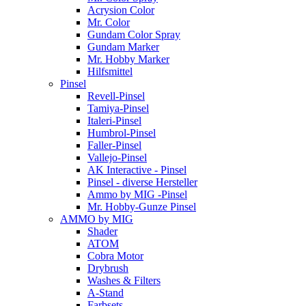
Acrysion Color
Mr. Color
Gundam Color Spray
Gundam Marker
Mr. Hobby Marker
Hilfsmittel
Pinsel
Revell-Pinsel
Tamiya-Pinsel
Italeri-Pinsel
Humbrol-Pinsel
Faller-Pinsel
Vallejo-Pinsel
AK Interactive - Pinsel
Pinsel - diverse Hersteller
Ammo by MIG -Pinsel
Mr. Hobby-Gunze Pinsel
AMMO by MIG
Shader
ATOM
Cobra Motor
Drybrush
Washes & Filters
A-Stand
Farbsets