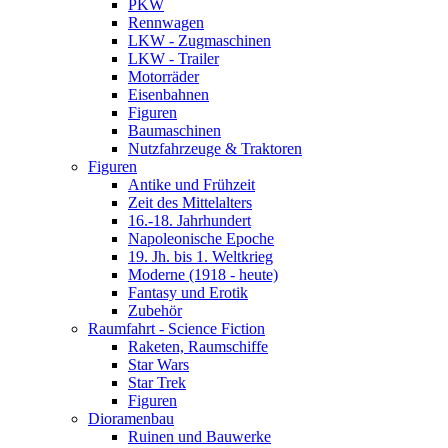
PKW
Rennwagen
LKW - Zugmaschinen
LKW - Trailer
Motorräder
Eisenbahnen
Figuren
Baumaschinen
Nutzfahrzeuge & Traktoren
Figuren
Antike und Frühzeit
Zeit des Mittelalters
16.-18. Jahrhundert
Napoleonische Epoche
19. Jh. bis 1. Weltkrieg
Moderne (1918 - heute)
Fantasy und Erotik
Zubehör
Raumfahrt - Science Fiction
Raketen, Raumschiffe
Star Wars
Star Trek
Figuren
Dioramenbau
Ruinen und Bauwerke