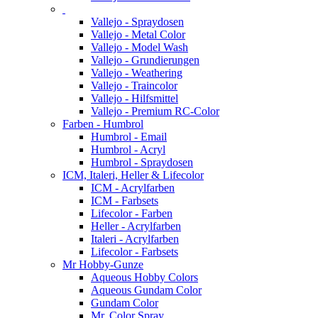
Vallejo - Spraydosen
Vallejo - Metal Color
Vallejo - Model Wash
Vallejo - Grundierungen
Vallejo - Weathering
Vallejo - Traincolor
Vallejo - Hilfsmittel
Vallejo - Premium RC-Color
Farben - Humbrol
Humbrol - Email
Humbrol - Acryl
Humbrol - Spraydosen
ICM, Italeri, Heller & Lifecolor
ICM - Acrylfarben
ICM - Farbsets
Lifecolor - Farben
Heller - Acrylfarben
Italeri - Acrylfarben
Lifecolor - Farbsets
Mr Hobby-Gunze
Aqueous Hobby Colors
Aqueous Gundam Color
Gundam Color
Mr. Color Spray