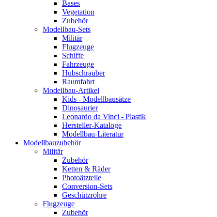
Bases
Vegetation
Zubehör
Modellbau-Sets
Militär
Flugzeuge
Schiffe
Fahrzeuge
Hubschrauber
Raumfahrt
Modellbau-Artikel
Kids - Modellbausätze
Dinosaurier
Leonardo da Vinci - Plastik
Hersteller-Kataloge
Modellbau-Literatur
Modellbauzubehör
Militär
Zubehör
Ketten & Räder
Photoätzteile
Conversion-Sets
Geschützrohre
Flugzeuge
Zubehör