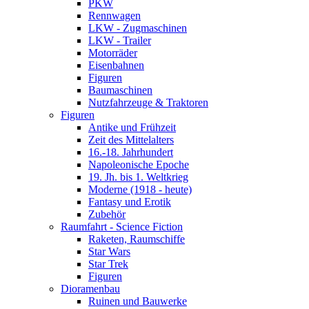
PKW
Rennwagen
LKW - Zugmaschinen
LKW - Trailer
Motorräder
Eisenbahnen
Figuren
Baumaschinen
Nutzfahrzeuge & Traktoren
Figuren
Antike und Frühzeit
Zeit des Mittelalters
16.-18. Jahrhundert
Napoleonische Epoche
19. Jh. bis 1. Weltkrieg
Moderne (1918 - heute)
Fantasy und Erotik
Zubehör
Raumfahrt - Science Fiction
Raketen, Raumschiffe
Star Wars
Star Trek
Figuren
Dioramenbau
Ruinen und Bauwerke