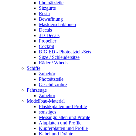
Photoätzteile
Sitzgurte
Resin
Bewaffnung
Maskierschablonen
Decals
3D-Decals
Propeller
Cockpit
BIG ED - Photoätzteil-Sets
Sitze / Schleudersitze
Räder / Wheels
Schiffe
Zubehör
Photoätzteile
Geschützrohre
Fahrzeuge
Zubehör
Modellbau-Material
Plastikplatten und Profile
sonstiges
Messingplatten und Profile
Aluplatten und Profile
Kupferplatten und Profile
Kabel und Drähte