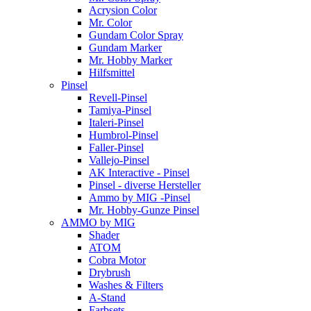
Acrysion Color
Mr. Color
Gundam Color Spray
Gundam Marker
Mr. Hobby Marker
Hilfsmittel
Pinsel
Revell-Pinsel
Tamiya-Pinsel
Italeri-Pinsel
Humbrol-Pinsel
Faller-Pinsel
Vallejo-Pinsel
AK Interactive - Pinsel
Pinsel - diverse Hersteller
Ammo by MIG -Pinsel
Mr. Hobby-Gunze Pinsel
AMMO by MIG
Shader
ATOM
Cobra Motor
Drybrush
Washes & Filters
A-Stand
Farbsets