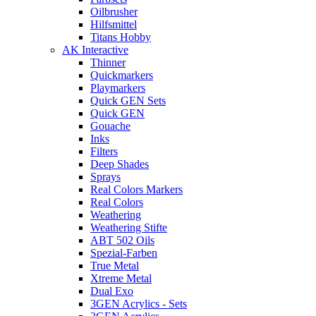
Oilbrusher
Hilfsmittel
Titans Hobby
AK Interactive
Thinner
Quickmarkers
Playmarkers
Quick GEN Sets
Quick GEN
Gouache
Inks
Filters
Deep Shades
Sprays
Real Colors Markers
Real Colors
Weathering
Weathering Stifte
ABT 502 Oils
Spezial-Farben
True Metal
Xtreme Metal
Dual Exo
3GEN Acrylics - Sets