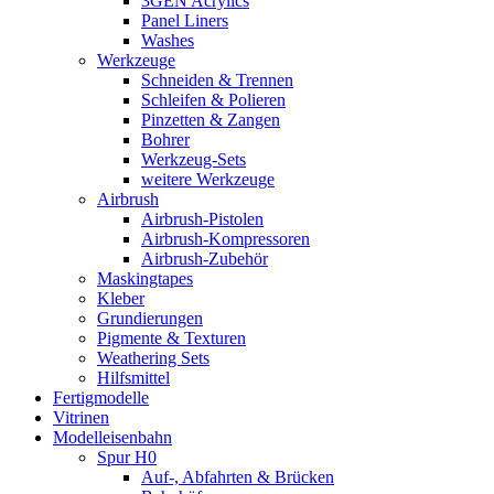
3GEN Acrylics
Panel Liners
Washes
Werkzeuge
Schneiden & Trennen
Schleifen & Polieren
Pinzetten & Zangen
Bohrer
Werkzeug-Sets
weitere Werkzeuge
Airbrush
Airbrush-Pistolen
Airbrush-Kompressoren
Airbrush-Zubehör
Maskingtapes
Kleber
Grundierungen
Pigmente & Texturen
Weathering Sets
Hilfsmittel
Fertigmodelle
Vitrinen
Modelleisenbahn
Spur H0
Auf-, Abfahrten & Brücken