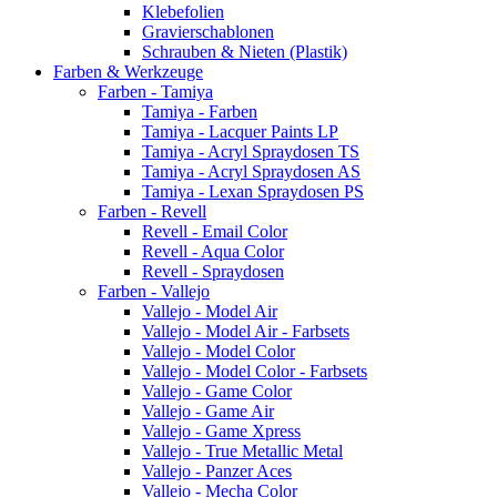
Klebefolien
Gravierschablonen
Schrauben & Nieten (Plastik)
Farben & Werkzeuge
Farben - Tamiya
Tamiya - Farben
Tamiya - Lacquer Paints LP
Tamiya - Acryl Spraydosen TS
Tamiya - Acryl Spraydosen AS
Tamiya - Lexan Spraydosen PS
Farben - Revell
Revell - Email Color
Revell - Aqua Color
Revell - Spraydosen
Farben - Vallejo
Vallejo - Model Air
Vallejo - Model Air - Farbsets
Vallejo - Model Color
Vallejo - Model Color - Farbsets
Vallejo - Game Color
Vallejo - Game Air
Vallejo - Game Xpress
Vallejo - True Metallic Metal
Vallejo - Panzer Aces
Vallejo - Mecha Color