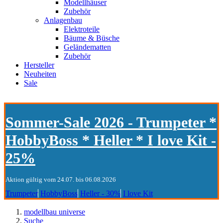
Modellhäuser
Zubehör
Anlagenbau
Elektroteile
Bäume & Büsche
Geländematten
Zubehör
Hersteller
Neuheiten
Sale
Sommer-Sale 2026 - Trumpeter *
HobbyBoss * Heller * I love Kit -
25%
Aktion gültig vom 24.07. bis 06.08.2026
Trumpeter
HobbyBoss
Heller - 30%
I love Kit
modellbau universe
Suche