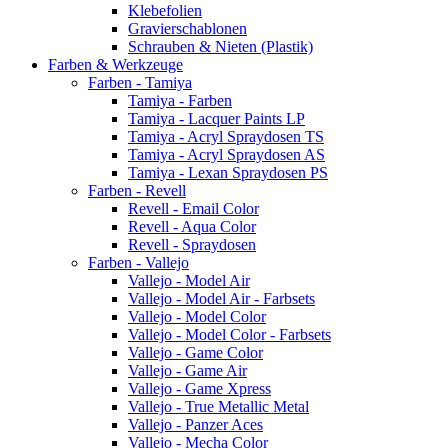
Klebefolien
Gravierschablonen
Schrauben & Nieten (Plastik)
Farben & Werkzeuge
Farben - Tamiya
Tamiya - Farben
Tamiya - Lacquer Paints LP
Tamiya - Acryl Spraydosen TS
Tamiya - Acryl Spraydosen AS
Tamiya - Lexan Spraydosen PS
Farben - Revell
Revell - Email Color
Revell - Aqua Color
Revell - Spraydosen
Farben - Vallejo
Vallejo - Model Air
Vallejo - Model Air - Farbsets
Vallejo - Model Color
Vallejo - Model Color - Farbsets
Vallejo - Game Color
Vallejo - Game Air
Vallejo - Game Xpress
Vallejo - True Metallic Metal
Vallejo - Panzer Aces
Vallejo - Mecha Color