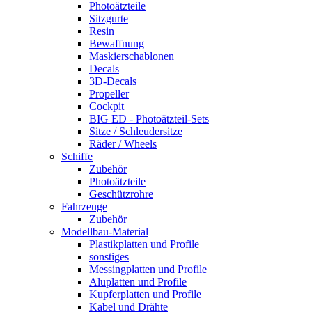
Photoätzteile
Sitzgurte
Resin
Bewaffnung
Maskierschablonen
Decals
3D-Decals
Propeller
Cockpit
BIG ED - Photoätzteil-Sets
Sitze / Schleudersitze
Räder / Wheels
Schiffe
Zubehör
Photoätzteile
Geschützrohre
Fahrzeuge
Zubehör
Modellbau-Material
Plastikplatten und Profile
sonstiges
Messingplatten und Profile
Aluplatten und Profile
Kupferplatten und Profile
Kabel und Drähte