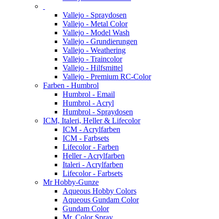
Vallejo - Spraydosen
Vallejo - Metal Color
Vallejo - Model Wash
Vallejo - Grundierungen
Vallejo - Weathering
Vallejo - Traincolor
Vallejo - Hilfsmittel
Vallejo - Premium RC-Color
Farben - Humbrol
Humbrol - Email
Humbrol - Acryl
Humbrol - Spraydosen
ICM, Italeri, Heller & Lifecolor
ICM - Acrylfarben
ICM - Farbsets
Lifecolor - Farben
Heller - Acrylfarben
Italeri - Acrylfarben
Lifecolor - Farbsets
Mr Hobby-Gunze
Aqueous Hobby Colors
Aqueous Gundam Color
Gundam Color
Mr. Color Spray