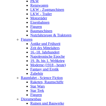
PKW
Rennwagen
LKW - Zugmaschinen
LKW - Trailer
Motorräder
Eisenbahnen
Figuren
Baumaschinen
Nutzfahrzeuge & Traktoren
Figuren
Antike und Frühzeit
Zeit des Mittelalters
16.-18. Jahrhundert
Napoleonische Epoche
19. Jh. bis 1. Weltkrieg
Moderne (1918 - heute)
Fantasy und Erotik
Zubehör
Raumfahrt - Science Fiction
Raketen, Raumschiffe
Star Wars
Star Trek
Figuren
Dioramenbau
Ruinen und Bauwerke