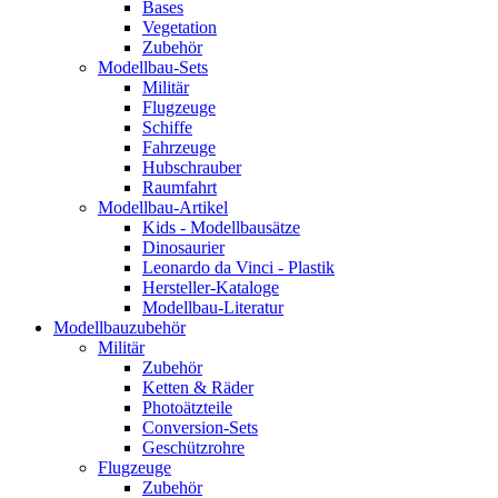
Bases
Vegetation
Zubehör
Modellbau-Sets
Militär
Flugzeuge
Schiffe
Fahrzeuge
Hubschrauber
Raumfahrt
Modellbau-Artikel
Kids - Modellbausätze
Dinosaurier
Leonardo da Vinci - Plastik
Hersteller-Kataloge
Modellbau-Literatur
Modellbauzubehör
Militär
Zubehör
Ketten & Räder
Photoätzteile
Conversion-Sets
Geschützrohre
Flugzeuge
Zubehör