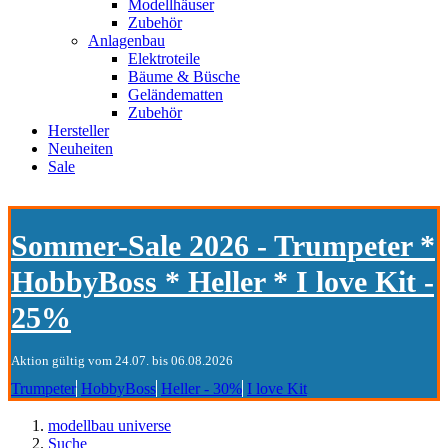
Modellhäuser
Zubehör
Anlagenbau
Elektroteile
Bäume & Büsche
Geländematten
Zubehör
Hersteller
Neuheiten
Sale
Sommer-Sale 2026 - Trumpeter *
HobbyBoss * Heller * I love Kit -
25%
Aktion gültig vom 24.07. bis 06.08.2026
Trumpeter
HobbyBoss
Heller - 30%
I love Kit
modellbau universe
Suche