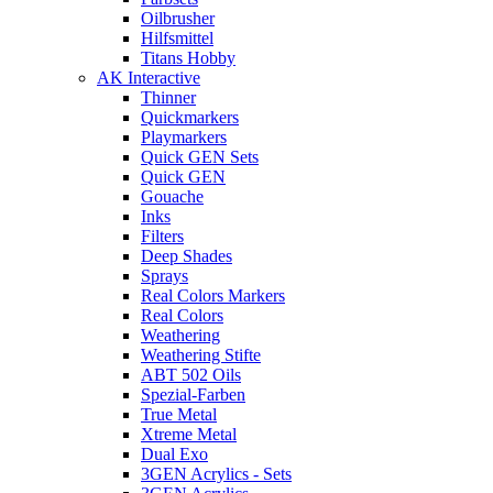
Oilbrusher
Hilfsmittel
Titans Hobby
AK Interactive
Thinner
Quickmarkers
Playmarkers
Quick GEN Sets
Quick GEN
Gouache
Inks
Filters
Deep Shades
Sprays
Real Colors Markers
Real Colors
Weathering
Weathering Stifte
ABT 502 Oils
Spezial-Farben
True Metal
Xtreme Metal
Dual Exo
3GEN Acrylics - Sets