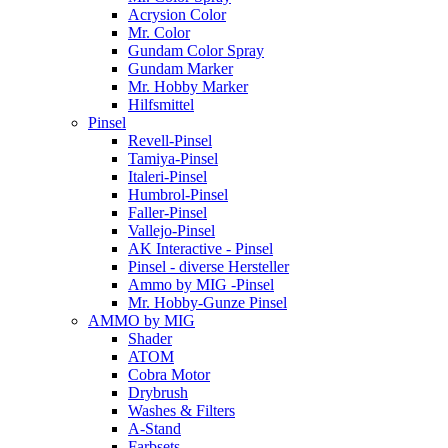
Acrysion Color
Mr. Color
Gundam Color Spray
Gundam Marker
Mr. Hobby Marker
Hilfsmittel
Pinsel
Revell-Pinsel
Tamiya-Pinsel
Italeri-Pinsel
Humbrol-Pinsel
Faller-Pinsel
Vallejo-Pinsel
AK Interactive - Pinsel
Pinsel - diverse Hersteller
Ammo by MIG -Pinsel
Mr. Hobby-Gunze Pinsel
AMMO by MIG
Shader
ATOM
Cobra Motor
Drybrush
Washes & Filters
A-Stand
Farbsets