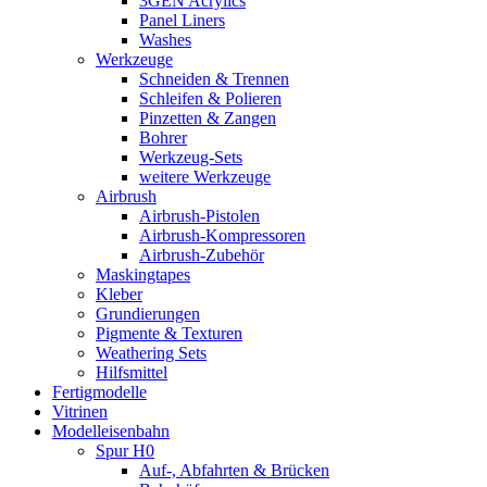
3GEN Acrylics
Panel Liners
Washes
Werkzeuge
Schneiden & Trennen
Schleifen & Polieren
Pinzetten & Zangen
Bohrer
Werkzeug-Sets
weitere Werkzeuge
Airbrush
Airbrush-Pistolen
Airbrush-Kompressoren
Airbrush-Zubehör
Maskingtapes
Kleber
Grundierungen
Pigmente & Texturen
Weathering Sets
Hilfsmittel
Fertigmodelle
Vitrinen
Modelleisenbahn
Spur H0
Auf-, Abfahrten & Brücken