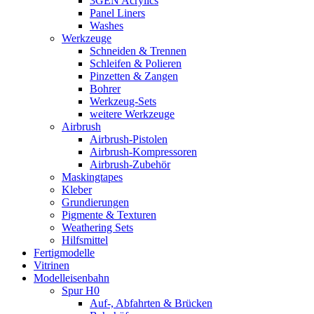
3GEN Acrylics
Panel Liners
Washes
Werkzeuge
Schneiden & Trennen
Schleifen & Polieren
Pinzetten & Zangen
Bohrer
Werkzeug-Sets
weitere Werkzeuge
Airbrush
Airbrush-Pistolen
Airbrush-Kompressoren
Airbrush-Zubehör
Maskingtapes
Kleber
Grundierungen
Pigmente & Texturen
Weathering Sets
Hilfsmittel
Fertigmodelle
Vitrinen
Modelleisenbahn
Spur H0
Auf-, Abfahrten & Brücken