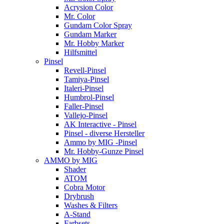
Acrysion Color
Mr. Color
Gundam Color Spray
Gundam Marker
Mr. Hobby Marker
Hilfsmittel
Pinsel
Revell-Pinsel
Tamiya-Pinsel
Italeri-Pinsel
Humbrol-Pinsel
Faller-Pinsel
Vallejo-Pinsel
AK Interactive - Pinsel
Pinsel - diverse Hersteller
Ammo by MIG -Pinsel
Mr. Hobby-Gunze Pinsel
AMMO by MIG
Shader
ATOM
Cobra Motor
Drybrush
Washes & Filters
A-Stand
Farbsets