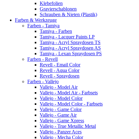
Klebefolien
Gravierschablonen
Schrauben & Nieten (Plastik)
Farben & Werkzeuge
Farben - Tamiya
Tamiya - Farben
Tamiya - Lacquer Paints LP
Tamiya - Acryl Spraydosen TS
Tamiya - Acryl Spraydosen AS
Tamiya - Lexan Spraydosen PS
Farben - Revell
Revell - Email Color
Revell - Aqua Color
Revell - Spraydosen
Farben - Vallejo
Vallejo - Model Air
Vallejo - Model Air - Farbsets
Vallejo - Model Color
Vallejo - Model Color - Farbsets
Vallejo - Game Color
Vallejo - Game Air
Vallejo - Game Xpress
Vallejo - True Metallic Metal
Vallejo - Panzer Aces
Vallejo - Mecha Color