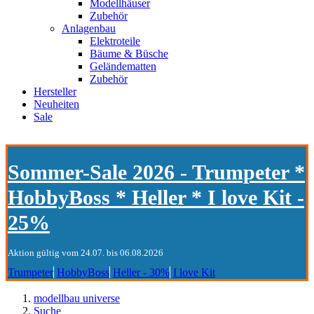
Modellhäuser
Zubehör
Anlagenbau
Elektroteile
Bäume & Büsche
Geländematten
Zubehör
Hersteller
Neuheiten
Sale
Sommer-Sale 2026 - Trumpeter *
HobbyBoss * Heller * I love Kit -
25%
Aktion gültig vom 24.07. bis 06.08.2026
Trumpeter
HobbyBoss
Heller - 30%
I love Kit
modellbau universe
Suche