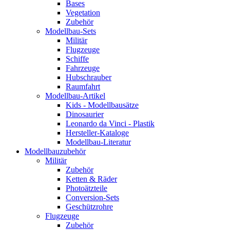
Bases
Vegetation
Zubehör
Modellbau-Sets
Militär
Flugzeuge
Schiffe
Fahrzeuge
Hubschrauber
Raumfahrt
Modellbau-Artikel
Kids - Modellbausätze
Dinosaurier
Leonardo da Vinci - Plastik
Hersteller-Kataloge
Modellbau-Literatur
Modellbauzubehör
Militär
Zubehör
Ketten & Räder
Photoätzteile
Conversion-Sets
Geschützrohre
Flugzeuge
Zubehör