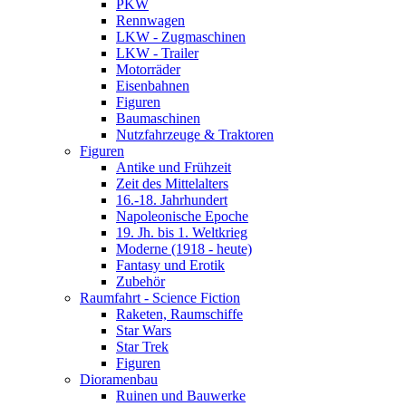
PKW
Rennwagen
LKW - Zugmaschinen
LKW - Trailer
Motorräder
Eisenbahnen
Figuren
Baumaschinen
Nutzfahrzeuge & Traktoren
Figuren
Antike und Frühzeit
Zeit des Mittelalters
16.-18. Jahrhundert
Napoleonische Epoche
19. Jh. bis 1. Weltkrieg
Moderne (1918 - heute)
Fantasy und Erotik
Zubehör
Raumfahrt - Science Fiction
Raketen, Raumschiffe
Star Wars
Star Trek
Figuren
Dioramenbau
Ruinen und Bauwerke