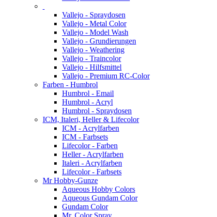
Vallejo - Spraydosen
Vallejo - Metal Color
Vallejo - Model Wash
Vallejo - Grundierungen
Vallejo - Weathering
Vallejo - Traincolor
Vallejo - Hilfsmittel
Vallejo - Premium RC-Color
Farben - Humbrol
Humbrol - Email
Humbrol - Acryl
Humbrol - Spraydosen
ICM, Italeri, Heller & Lifecolor
ICM - Acrylfarben
ICM - Farbsets
Lifecolor - Farben
Heller - Acrylfarben
Italeri - Acrylfarben
Lifecolor - Farbsets
Mr Hobby-Gunze
Aqueous Hobby Colors
Aqueous Gundam Color
Gundam Color
Mr. Color Spray