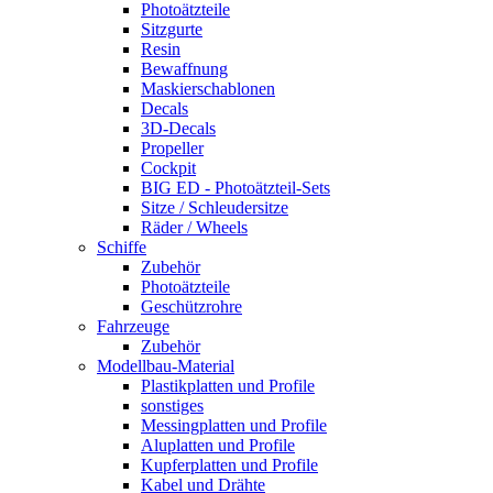
Photoätzteile
Sitzgurte
Resin
Bewaffnung
Maskierschablonen
Decals
3D-Decals
Propeller
Cockpit
BIG ED - Photoätzteil-Sets
Sitze / Schleudersitze
Räder / Wheels
Schiffe
Zubehör
Photoätzteile
Geschützrohre
Fahrzeuge
Zubehör
Modellbau-Material
Plastikplatten und Profile
sonstiges
Messingplatten und Profile
Aluplatten und Profile
Kupferplatten und Profile
Kabel und Drähte