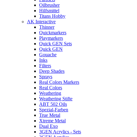
Oilbrusher
Hilfsmittel
Titans Hobby
AK Interactive
Thinner
Quickmarkers
Playmarkers
Quick GEN Sets
Quick GEN
Gouache
Inks
Filters
Deep Shades
Sprays
Real Colors Markers
Real Colors
Weathering
Weathering Stifte
ABT 502 Oils
Spezial-Farben
True Metal
Xtreme Metal
Dual Exo
3GEN Acrylics - Sets