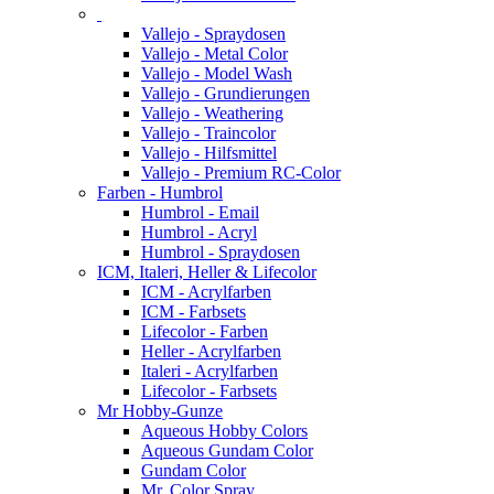
Vallejo - Spraydosen
Vallejo - Metal Color
Vallejo - Model Wash
Vallejo - Grundierungen
Vallejo - Weathering
Vallejo - Traincolor
Vallejo - Hilfsmittel
Vallejo - Premium RC-Color
Farben - Humbrol
Humbrol - Email
Humbrol - Acryl
Humbrol - Spraydosen
ICM, Italeri, Heller & Lifecolor
ICM - Acrylfarben
ICM - Farbsets
Lifecolor - Farben
Heller - Acrylfarben
Italeri - Acrylfarben
Lifecolor - Farbsets
Mr Hobby-Gunze
Aqueous Hobby Colors
Aqueous Gundam Color
Gundam Color
Mr. Color Spray