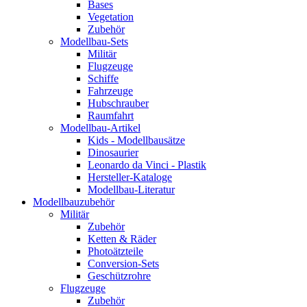
Bases
Vegetation
Zubehör
Modellbau-Sets
Militär
Flugzeuge
Schiffe
Fahrzeuge
Hubschrauber
Raumfahrt
Modellbau-Artikel
Kids - Modellbausätze
Dinosaurier
Leonardo da Vinci - Plastik
Hersteller-Kataloge
Modellbau-Literatur
Modellbauzubehör
Militär
Zubehör
Ketten & Räder
Photoätzteile
Conversion-Sets
Geschützrohre
Flugzeuge
Zubehör