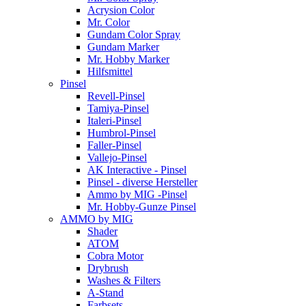
Acrysion Color
Mr. Color
Gundam Color Spray
Gundam Marker
Mr. Hobby Marker
Hilfsmittel
Pinsel
Revell-Pinsel
Tamiya-Pinsel
Italeri-Pinsel
Humbrol-Pinsel
Faller-Pinsel
Vallejo-Pinsel
AK Interactive - Pinsel
Pinsel - diverse Hersteller
Ammo by MIG -Pinsel
Mr. Hobby-Gunze Pinsel
AMMO by MIG
Shader
ATOM
Cobra Motor
Drybrush
Washes & Filters
A-Stand
Farbsets