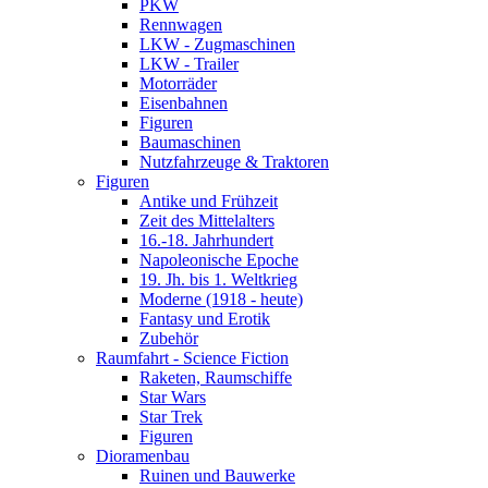
PKW
Rennwagen
LKW - Zugmaschinen
LKW - Trailer
Motorräder
Eisenbahnen
Figuren
Baumaschinen
Nutzfahrzeuge & Traktoren
Figuren
Antike und Frühzeit
Zeit des Mittelalters
16.-18. Jahrhundert
Napoleonische Epoche
19. Jh. bis 1. Weltkrieg
Moderne (1918 - heute)
Fantasy und Erotik
Zubehör
Raumfahrt - Science Fiction
Raketen, Raumschiffe
Star Wars
Star Trek
Figuren
Dioramenbau
Ruinen und Bauwerke