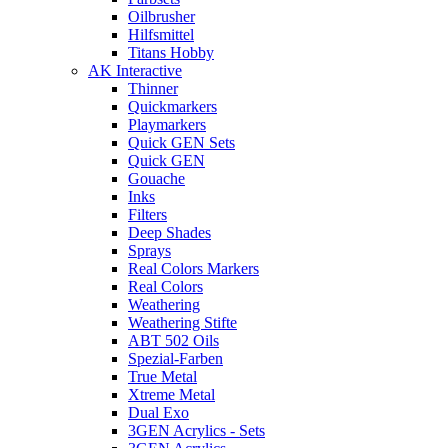
Oilbrusher
Hilfsmittel
Titans Hobby
AK Interactive
Thinner
Quickmarkers
Playmarkers
Quick GEN Sets
Quick GEN
Gouache
Inks
Filters
Deep Shades
Sprays
Real Colors Markers
Real Colors
Weathering
Weathering Stifte
ABT 502 Oils
Spezial-Farben
True Metal
Xtreme Metal
Dual Exo
3GEN Acrylics - Sets