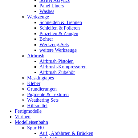
3GEN Acrylics
Panel Liners
Washes
Werkzeuge
Schneiden & Trennen
Schleifen & Polieren
Pinzetten & Zangen
Bohrer
Werkzeug-Sets
weitere Werkzeuge
Airbrush
Airbrush-Pistolen
Airbrush-Kompressoren
Airbrush-Zubehör
Maskingtapes
Kleber
Grundierungen
Pigmente & Texturen
Weathering Sets
Hilfsmittel
Fertigmodelle
Vitrinen
Modelleisenbahn
Spur H0
Auf-, Abfahrten & Brücken