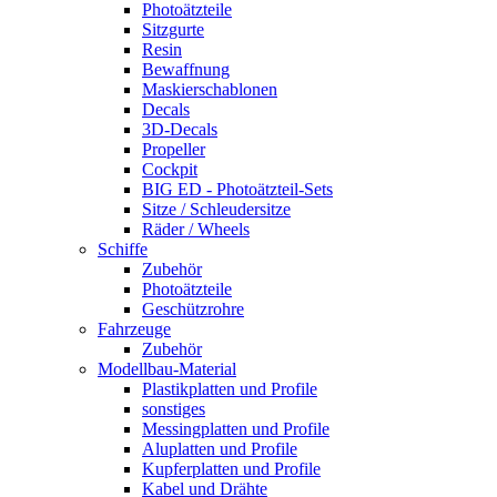
Photoätzteile
Sitzgurte
Resin
Bewaffnung
Maskierschablonen
Decals
3D-Decals
Propeller
Cockpit
BIG ED - Photoätzteil-Sets
Sitze / Schleudersitze
Räder / Wheels
Schiffe
Zubehör
Photoätzteile
Geschützrohre
Fahrzeuge
Zubehör
Modellbau-Material
Plastikplatten und Profile
sonstiges
Messingplatten und Profile
Aluplatten und Profile
Kupferplatten und Profile
Kabel und Drähte