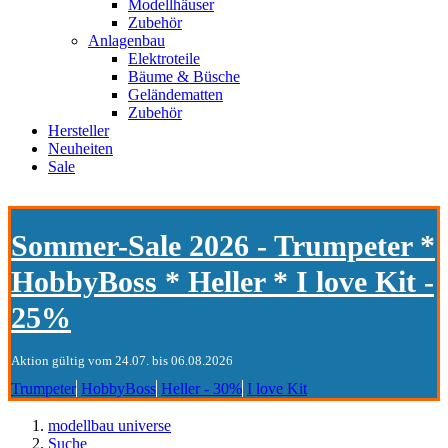
Modellhäuser
Zubehör
Anlagenbau
Elektroteile
Bäume & Büsche
Geländematten
Zubehör
Hersteller
Neuheiten
Sale
Sommer-Sale 2026 - Trumpeter *
HobbyBoss * Heller * I love Kit -
25%
Aktion gültig vom 24.07. bis 06.08.2026
Trumpeter
HobbyBoss
Heller - 30%
I love Kit
modellbau universe
Suche