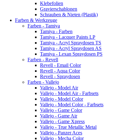
Klebefolien
Gravierschablonen
Schrauben & Nieten (Plastik)
Farben & Werkzeuge
Farben - Tamiya
Tamiya - Farben
Tamiya - Lacquer Paints LP
Tamiya - Acryl Spraydosen TS
Tamiya - Acryl Spraydosen AS
Tamiya - Lexan Spraydosen PS
Farben - Revell
Revell - Email Color
Revell - Aqua Color
Revell - Spraydosen
Farben - Vallejo
Vallejo - Model Air
Vallejo - Model Air - Farbsets
Vallejo - Model Color
Vallejo - Model Color - Farbsets
Vallejo - Game Color
Vallejo - Game Air
Vallejo - Game Xpress
Vallejo - True Metallic Metal
Vallejo - Panzer Aces
Vallejo - Mecha Color