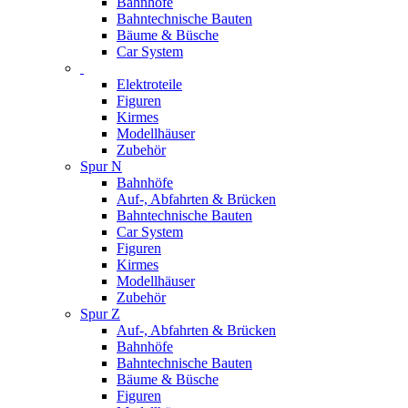
Bahnhöfe
Bahntechnische Bauten
Bäume & Büsche
Car System
Elektroteile
Figuren
Kirmes
Modellhäuser
Zubehör
Spur N
Bahnhöfe
Auf-, Abfahrten & Brücken
Bahntechnische Bauten
Car System
Figuren
Kirmes
Modellhäuser
Zubehör
Spur Z
Auf-, Abfahrten & Brücken
Bahnhöfe
Bahntechnische Bauten
Bäume & Büsche
Figuren