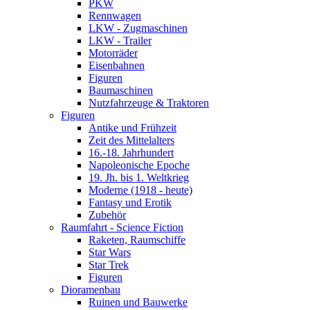
PKW
Rennwagen
LKW - Zugmaschinen
LKW - Trailer
Motorräder
Eisenbahnen
Figuren
Baumaschinen
Nutzfahrzeuge & Traktoren
Figuren
Antike und Frühzeit
Zeit des Mittelalters
16.-18. Jahrhundert
Napoleonische Epoche
19. Jh. bis 1. Weltkrieg
Moderne (1918 - heute)
Fantasy und Erotik
Zubehör
Raumfahrt - Science Fiction
Raketen, Raumschiffe
Star Wars
Star Trek
Figuren
Dioramenbau
Ruinen und Bauwerke