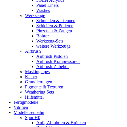
3GEN Acrylics
Panel Liners
Washes
Werkzeuge
Schneiden & Trennen
Schleifen & Polieren
Pinzetten & Zangen
Bohrer
Werkzeug-Sets
weitere Werkzeuge
Airbrush
Airbrush-Pistolen
Airbrush-Kompressoren
Airbrush-Zubehör
Maskingtapes
Kleber
Grundierungen
Pigmente & Texturen
Weathering Sets
Hilfsmittel
Fertigmodelle
Vitrinen
Modelleisenbahn
Spur H0
Auf-, Abfahrten & Brücken