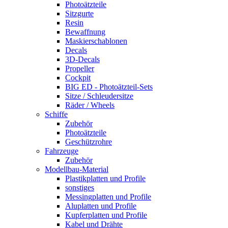
Photoätzteile
Sitzgurte
Resin
Bewaffnung
Maskierschablonen
Decals
3D-Decals
Propeller
Cockpit
BIG ED - Photoätzteil-Sets
Sitze / Schleudersitze
Räder / Wheels
Schiffe
Zubehör
Photoätzteile
Geschützrohre
Fahrzeuge
Zubehör
Modellbau-Material
Plastikplatten und Profile
sonstiges
Messingplatten und Profile
Aluplatten und Profile
Kupferplatten und Profile
Kabel und Drähte