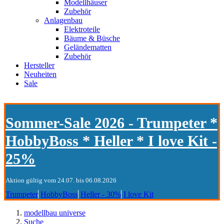
Modellhäuser
Zubehör
Anlagenbau
Elektroteile
Bäume & Büsche
Geländematten
Zubehör
Hersteller
Neuheiten
Sale
Sommer-Sale 2026 - Trumpeter *
HobbyBoss * Heller * I love Kit -
25%
Aktion gültig vom 24.07. bis 06.08.2026
Trumpeter
HobbyBoss
Heller - 30%
I love Kit
modellbau universe
Suche