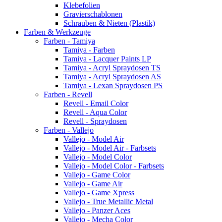
Klebefolien
Gravierschablonen
Schrauben & Nieten (Plastik)
Farben & Werkzeuge
Farben - Tamiya
Tamiya - Farben
Tamiya - Lacquer Paints LP
Tamiya - Acryl Spraydosen TS
Tamiya - Acryl Spraydosen AS
Tamiya - Lexan Spraydosen PS
Farben - Revell
Revell - Email Color
Revell - Aqua Color
Revell - Spraydosen
Farben - Vallejo
Vallejo - Model Air
Vallejo - Model Air - Farbsets
Vallejo - Model Color
Vallejo - Model Color - Farbsets
Vallejo - Game Color
Vallejo - Game Air
Vallejo - Game Xpress
Vallejo - True Metallic Metal
Vallejo - Panzer Aces
Vallejo - Mecha Color