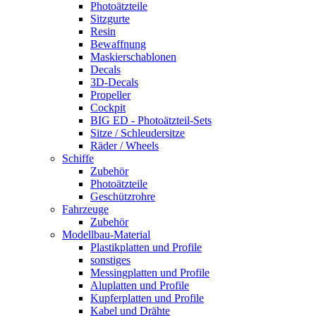
Photoätzteile
Sitzgurte
Resin
Bewaffnung
Maskierschablonen
Decals
3D-Decals
Propeller
Cockpit
BIG ED - Photoätzteil-Sets
Sitze / Schleudersitze
Räder / Wheels
Schiffe
Zubehör
Photoätzteile
Geschützrohre
Fahrzeuge
Zubehör
Modellbau-Material
Plastikplatten und Profile
sonstiges
Messingplatten und Profile
Aluplatten und Profile
Kupferplatten und Profile
Kabel und Drähte