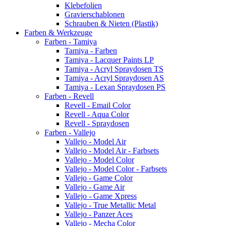
Klebefolien
Gravierschablonen
Schrauben & Nieten (Plastik)
Farben & Werkzeuge
Farben - Tamiya
Tamiya - Farben
Tamiya - Lacquer Paints LP
Tamiya - Acryl Spraydosen TS
Tamiya - Acryl Spraydosen AS
Tamiya - Lexan Spraydosen PS
Farben - Revell
Revell - Email Color
Revell - Aqua Color
Revell - Spraydosen
Farben - Vallejo
Vallejo - Model Air
Vallejo - Model Air - Farbsets
Vallejo - Model Color
Vallejo - Model Color - Farbsets
Vallejo - Game Color
Vallejo - Game Air
Vallejo - Game Xpress
Vallejo - True Metallic Metal
Vallejo - Panzer Aces
Vallejo - Mecha Color