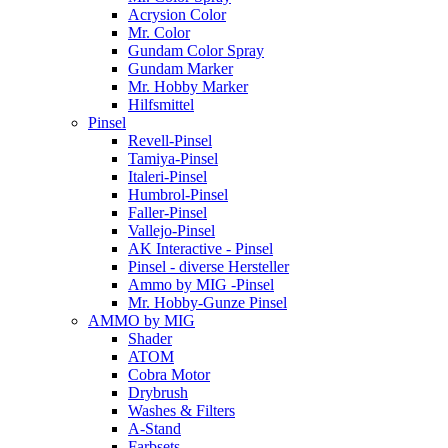
Acrysion Color
Mr. Color
Gundam Color Spray
Gundam Marker
Mr. Hobby Marker
Hilfsmittel
Pinsel
Revell-Pinsel
Tamiya-Pinsel
Italeri-Pinsel
Humbrol-Pinsel
Faller-Pinsel
Vallejo-Pinsel
AK Interactive - Pinsel
Pinsel - diverse Hersteller
Ammo by MIG -Pinsel
Mr. Hobby-Gunze Pinsel
AMMO by MIG
Shader
ATOM
Cobra Motor
Drybrush
Washes & Filters
A-Stand
Farbsets