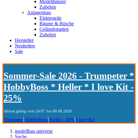
Modellhäuser
Zubehör
Anlagenbau
Elektroteile
Bäume & Büsche
Geländematten
Zubehör
Hersteller
Neuheiten
Sale
Sommer-Sale 2026 - Trumpeter *
HobbyBoss * Heller * I love Kit -
25%
Aktion gültig vom 24.07. bis 06.08.2026
Trumpeter
HobbyBoss
Heller - 30%
I love Kit
modellbau universe
Suche