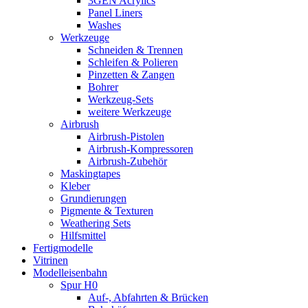
3GEN Acrylics
Panel Liners
Washes
Werkzeuge
Schneiden & Trennen
Schleifen & Polieren
Pinzetten & Zangen
Bohrer
Werkzeug-Sets
weitere Werkzeuge
Airbrush
Airbrush-Pistolen
Airbrush-Kompressoren
Airbrush-Zubehör
Maskingtapes
Kleber
Grundierungen
Pigmente & Texturen
Weathering Sets
Hilfsmittel
Fertigmodelle
Vitrinen
Modelleisenbahn
Spur H0
Auf-, Abfahrten & Brücken