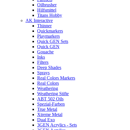
Oilbrusher
Hilfsmittel
Titans Hobby
AK Interactive
Thinner
Quickmarkers
Playmarkers
Quick GEN Sets
Quick GEN
Gouache
Inks
Filters
Deep Shades
Sprays
Real Colors Markers
Real Colors
Weathering
Weathering Stifte
ABT 502 Oils
Spezial-Farben
True Metal
Xtreme Metal
Dual Exo
3GEN Acrylics - Sets