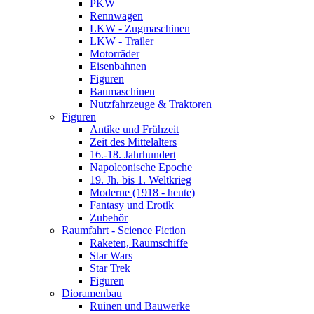
PKW
Rennwagen
LKW - Zugmaschinen
LKW - Trailer
Motorräder
Eisenbahnen
Figuren
Baumaschinen
Nutzfahrzeuge & Traktoren
Figuren
Antike und Frühzeit
Zeit des Mittelalters
16.-18. Jahrhundert
Napoleonische Epoche
19. Jh. bis 1. Weltkrieg
Moderne (1918 - heute)
Fantasy und Erotik
Zubehör
Raumfahrt - Science Fiction
Raketen, Raumschiffe
Star Wars
Star Trek
Figuren
Dioramenbau
Ruinen und Bauwerke