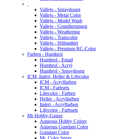
Vallejo - Spraydosen
Vallejo - Metal Color
Vallejo - Model Wash
Vallejo - Grundierungen
Vallejo - Weathering
Vallejo - Traincolor
Vallejo - Hilfsmittel
Vallejo - Premium RC-Color
Farben - Humbrol
Humbrol - Email
Humbrol - Acryl
Humbrol - Spraydosen
ICM, Italeri, Heller & Lifecolor
ICM - Acrylfarben
ICM - Farbsets
Lifecolor - Farben
Heller - Acrylfarben
Italeri - Acrylfarben
Lifecolor - Farbsets
Mr Hobby-Gunze
Aqueous Hobby Colors
Aqueous Gundam Color
Gundam Color
Mr. Color Spray