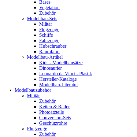
Bases
Vegetation
Zubehör
Modellbau-Sets
Militär
Flugzeuge
Schiffe
Fahrzeuge
Hubschrauber
Raumfahrt
Modellbau-Artikel
Kids - Modellbausätze
Dinosaurier
Leonardo da Vinci - Plastik
Hersteller-Kataloge
Modellbau-Literatur
Modellbauzubehör
Militär
Zubehör
Ketten & Räder
Photoätzteile
Conversion-Sets
Geschützrohre
Flugzeuge
Zubehör