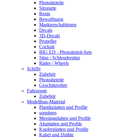
Photoätzteile
Sitzgurte
Resin
Bewaffnung
Maskierschablonen
Decals
3D-Decals
Propeller
Cockpit
BIG ED - Photoätzteil-Sets
Sitze / Schleudersitze
Räder / Wheels
Schiffe
Zubehör
Photoätzteile
Geschützrohre
Fahrzeuge
Zubehör
Modellbau-Material
Plastikplatten und Profile
sonstiges
Messingplatten und Profile
Aluplatten und Profile
Kupferplatten und Profile
Kabel und Drähte