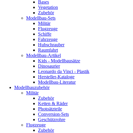
Bases
Vegetation
Zubehör
Modellbau-Sets
Militär
Flugzeuge
Schiffe
Fahrzeuge
Hubschrauber
Raumfahrt
Modellbau-Artikel
Kids - Modellbausätze
Dinosaurier
Leonardo da Vinci - Plastik
Hersteller-Kataloge
Modellbau-Literatur
Modellbauzubehör
Militär
Zubehör
Ketten & Räder
Photoätzteile
Conversion-Sets
Geschützrohre
Flugzeuge
Zubehör