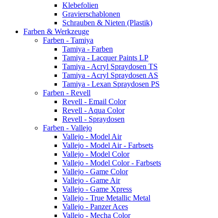
Klebefolien
Gravierschablonen
Schrauben & Nieten (Plastik)
Farben & Werkzeuge
Farben - Tamiya
Tamiya - Farben
Tamiya - Lacquer Paints LP
Tamiya - Acryl Spraydosen TS
Tamiya - Acryl Spraydosen AS
Tamiya - Lexan Spraydosen PS
Farben - Revell
Revell - Email Color
Revell - Aqua Color
Revell - Spraydosen
Farben - Vallejo
Vallejo - Model Air
Vallejo - Model Air - Farbsets
Vallejo - Model Color
Vallejo - Model Color - Farbsets
Vallejo - Game Color
Vallejo - Game Air
Vallejo - Game Xpress
Vallejo - True Metallic Metal
Vallejo - Panzer Aces
Vallejo - Mecha Color