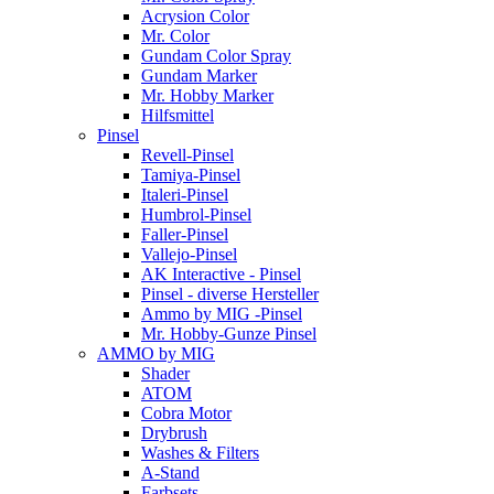
Acrysion Color
Mr. Color
Gundam Color Spray
Gundam Marker
Mr. Hobby Marker
Hilfsmittel
Pinsel
Revell-Pinsel
Tamiya-Pinsel
Italeri-Pinsel
Humbrol-Pinsel
Faller-Pinsel
Vallejo-Pinsel
AK Interactive - Pinsel
Pinsel - diverse Hersteller
Ammo by MIG -Pinsel
Mr. Hobby-Gunze Pinsel
AMMO by MIG
Shader
ATOM
Cobra Motor
Drybrush
Washes & Filters
A-Stand
Farbsets