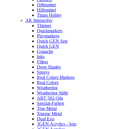
Oilbrusher
Hilfsmittel
Titans Hobby
AK Interactive
Thinner
Quickmarkers
Playmarkers
Quick GEN Sets
Quick GEN
Gouache
Inks
Filters
Deep Shades
Sprays
Real Colors Markers
Real Colors
Weathering
Weathering Stifte
ABT 502 Oils
Spezial-Farben
True Metal
Xtreme Metal
Dual Exo
3GEN Acrylics - Sets