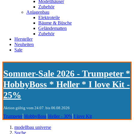
Modellhäuser
Zubehör
Anlagenbau
Elektroteile
Bäume & Büsche
Geländematten
Zubehör
Hersteller
Neuheiten
Sale
Sommer-Sale 2026 - Trumpeter *
HobbyBoss * Heller * I love Kit -
25%
Aktion gültig vom 24.07. bis 06.08.2026
Trumpeter
HobbyBoss
Heller - 30%
I love Kit
modellbau universe
Suche