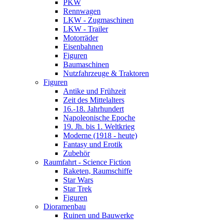
PKW
Rennwagen
LKW - Zugmaschinen
LKW - Trailer
Motorräder
Eisenbahnen
Figuren
Baumaschinen
Nutzfahrzeuge & Traktoren
Figuren
Antike und Frühzeit
Zeit des Mittelalters
16.-18. Jahrhundert
Napoleonische Epoche
19. Jh. bis 1. Weltkrieg
Moderne (1918 - heute)
Fantasy und Erotik
Zubehör
Raumfahrt - Science Fiction
Raketen, Raumschiffe
Star Wars
Star Trek
Figuren
Dioramenbau
Ruinen und Bauwerke