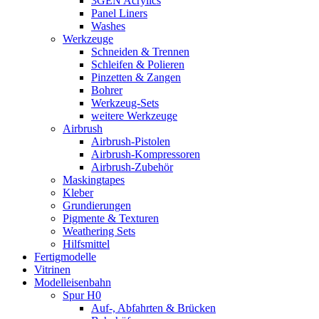
3GEN Acrylics
Panel Liners
Washes
Werkzeuge
Schneiden & Trennen
Schleifen & Polieren
Pinzetten & Zangen
Bohrer
Werkzeug-Sets
weitere Werkzeuge
Airbrush
Airbrush-Pistolen
Airbrush-Kompressoren
Airbrush-Zubehör
Maskingtapes
Kleber
Grundierungen
Pigmente & Texturen
Weathering Sets
Hilfsmittel
Fertigmodelle
Vitrinen
Modelleisenbahn
Spur H0
Auf-, Abfahrten & Brücken