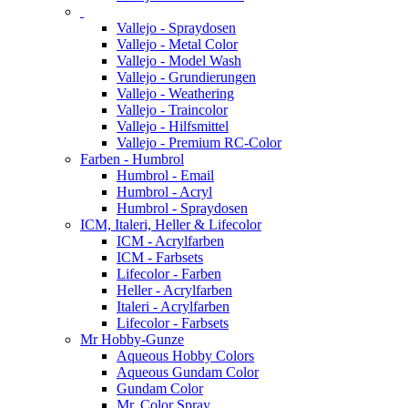
Vallejo - Spraydosen
Vallejo - Metal Color
Vallejo - Model Wash
Vallejo - Grundierungen
Vallejo - Weathering
Vallejo - Traincolor
Vallejo - Hilfsmittel
Vallejo - Premium RC-Color
Farben - Humbrol
Humbrol - Email
Humbrol - Acryl
Humbrol - Spraydosen
ICM, Italeri, Heller & Lifecolor
ICM - Acrylfarben
ICM - Farbsets
Lifecolor - Farben
Heller - Acrylfarben
Italeri - Acrylfarben
Lifecolor - Farbsets
Mr Hobby-Gunze
Aqueous Hobby Colors
Aqueous Gundam Color
Gundam Color
Mr. Color Spray