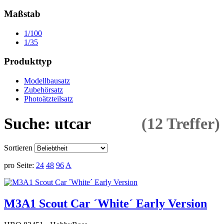
Maßstab
1/100
1/35
Produkttyp
Modellbausatz
Zubehörsatz
Photoätzteilsatz
Suche: utcar
(12 Treffer)
Sortieren
pro Seite:
24
48
96
A
M3A1 Scout Car ´White´ Early Version