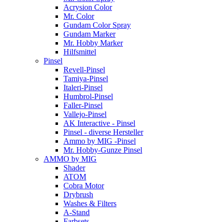
Acrysion Color
Mr. Color
Gundam Color Spray
Gundam Marker
Mr. Hobby Marker
Hilfsmittel
Pinsel
Revell-Pinsel
Tamiya-Pinsel
Italeri-Pinsel
Humbrol-Pinsel
Faller-Pinsel
Vallejo-Pinsel
AK Interactive - Pinsel
Pinsel - diverse Hersteller
Ammo by MIG -Pinsel
Mr. Hobby-Gunze Pinsel
AMMO by MIG
Shader
ATOM
Cobra Motor
Drybrush
Washes & Filters
A-Stand
Farbsets