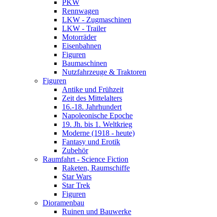
PKW
Rennwagen
LKW - Zugmaschinen
LKW - Trailer
Motorräder
Eisenbahnen
Figuren
Baumaschinen
Nutzfahrzeuge & Traktoren
Figuren
Antike und Frühzeit
Zeit des Mittelalters
16.-18. Jahrhundert
Napoleonische Epoche
19. Jh. bis 1. Weltkrieg
Moderne (1918 - heute)
Fantasy und Erotik
Zubehör
Raumfahrt - Science Fiction
Raketen, Raumschiffe
Star Wars
Star Trek
Figuren
Dioramenbau
Ruinen und Bauwerke