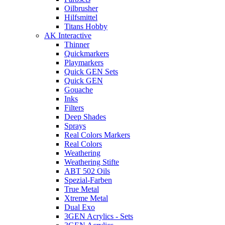
Oilbrusher
Hilfsmittel
Titans Hobby
AK Interactive
Thinner
Quickmarkers
Playmarkers
Quick GEN Sets
Quick GEN
Gouache
Inks
Filters
Deep Shades
Sprays
Real Colors Markers
Real Colors
Weathering
Weathering Stifte
ABT 502 Oils
Spezial-Farben
True Metal
Xtreme Metal
Dual Exo
3GEN Acrylics - Sets