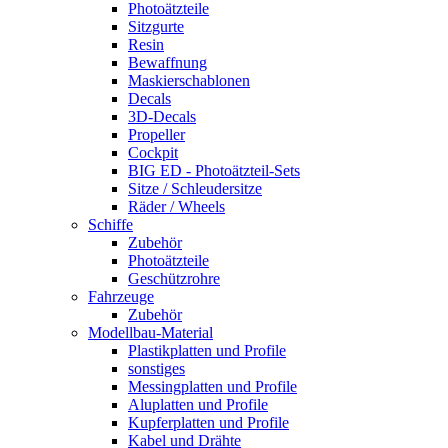
Photoätzteile
Sitzgurte
Resin
Bewaffnung
Maskierschablonen
Decals
3D-Decals
Propeller
Cockpit
BIG ED - Photoätzteil-Sets
Sitze / Schleudersitze
Räder / Wheels
Schiffe
Zubehör
Photoätzteile
Geschützrohre
Fahrzeuge
Zubehör
Modellbau-Material
Plastikplatten und Profile
sonstiges
Messingplatten und Profile
Aluplatten und Profile
Kupferplatten und Profile
Kabel und Drähte