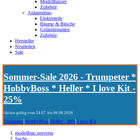
Modellhäuser
Zubehör
Anlagenbau
Elektroteile
Bäume & Büsche
Geländematten
Zubehör
Hersteller
Neuheiten
Sale
Sommer-Sale 2026 - Trumpeter *
HobbyBoss * Heller * I love Kit -
25%
Aktion gültig vom 24.07. bis 06.08.2026
Trumpeter
HobbyBoss
Heller - 30%
I love Kit
modellbau universe
Suche