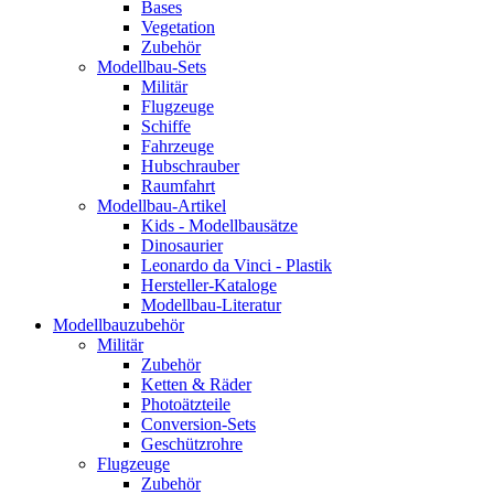
Bases
Vegetation
Zubehör
Modellbau-Sets
Militär
Flugzeuge
Schiffe
Fahrzeuge
Hubschrauber
Raumfahrt
Modellbau-Artikel
Kids - Modellbausätze
Dinosaurier
Leonardo da Vinci - Plastik
Hersteller-Kataloge
Modellbau-Literatur
Modellbauzubehör
Militär
Zubehör
Ketten & Räder
Photoätzteile
Conversion-Sets
Geschützrohre
Flugzeuge
Zubehör