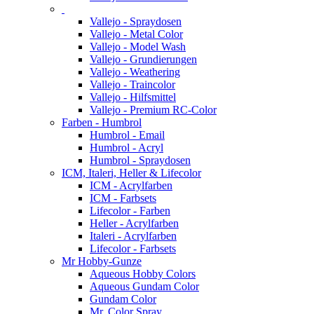
Vallejo - Spraydosen
Vallejo - Metal Color
Vallejo - Model Wash
Vallejo - Grundierungen
Vallejo - Weathering
Vallejo - Traincolor
Vallejo - Hilfsmittel
Vallejo - Premium RC-Color
Farben - Humbrol
Humbrol - Email
Humbrol - Acryl
Humbrol - Spraydosen
ICM, Italeri, Heller & Lifecolor
ICM - Acrylfarben
ICM - Farbsets
Lifecolor - Farben
Heller - Acrylfarben
Italeri - Acrylfarben
Lifecolor - Farbsets
Mr Hobby-Gunze
Aqueous Hobby Colors
Aqueous Gundam Color
Gundam Color
Mr. Color Spray