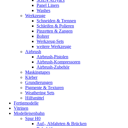
3GEN Acrylics
Panel Liners
Washes
Werkzeuge
Schneiden & Trennen
Schleifen & Polieren
Pinzetten & Zangen
Bohrer
Werkzeug-Sets
weitere Werkzeuge
Airbrush
Airbrush-Pistolen
Airbrush-Kompressoren
Airbrush-Zubehör
Maskingtapes
Kleber
Grundierungen
Pigmente & Texturen
Weathering Sets
Hilfsmittel
Fertigmodelle
Vitrinen
Modelleisenbahn
Spur H0
Auf-, Abfahrten & Brücken