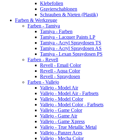
Klebefolien
Gravierschablonen
Schrauben & Nieten (Plastik)
Farben & Werkzeuge
Farben - Tamiya
Tamiya - Farben
Tamiya - Lacquer Paints LP
Tamiya - Acryl Spraydosen TS
Tamiya - Acryl Spraydosen AS
Tamiya - Lexan Spraydosen PS
Farben - Revell
Revell - Email Color
Revell - Aqua Color
Revell - Spraydosen
Farben - Vallejo
Vallejo - Model Air
Vallejo - Model Air - Farbsets
Vallejo - Model Color
Vallejo - Model Color - Farbsets
Vallejo - Game Color
Vallejo - Game Air
Vallejo - Game Xpress
Vallejo - True Metallic Metal
Vallejo - Panzer Aces
Vallejo - Mecha Color