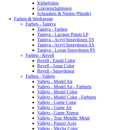
Klebefolien
Gravierschablonen
Schrauben & Nieten (Plastik)
Farben & Werkzeuge
Farben - Tamiya
Tamiya - Farben
Tamiya - Lacquer Paints LP
Tamiya - Acryl Spraydosen TS
Tamiya - Acryl Spraydosen AS
Tamiya - Lexan Spraydosen PS
Farben - Revell
Revell - Email Color
Revell - Aqua Color
Revell - Spraydosen
Farben - Vallejo
Vallejo - Model Air
Vallejo - Model Air - Farbsets
Vallejo - Model Color
Vallejo - Model Color - Farbsets
Vallejo - Game Color
Vallejo - Game Air
Vallejo - Game Xpress
Vallejo - True Metallic Metal
Vallejo - Panzer Aces
Vallejo - Mecha Color