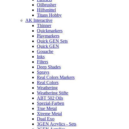
Oilbrusher
Hilfsmittel
Titans Hobby
AK Interactive
Thinner
Quickmarkers
Playmarkers
Quick GEN Sets
Quick GEN
Gouache
Inks
Filters
Deep Shades
Sprays
Real Colors Markers
Real Colors
Weathering
Weathering Stifte
ABT 502 Oils
Spezial-Farben
True Metal
Xtreme Metal
Dual Exo
3GEN Acrylics - Sets