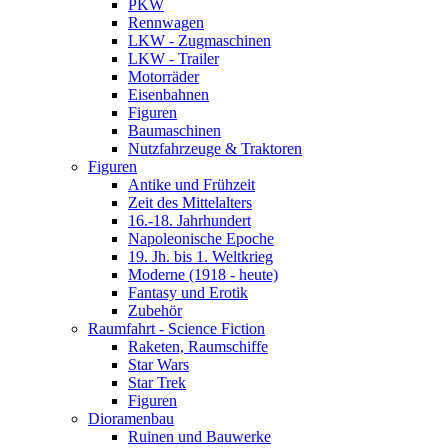
PKW
Rennwagen
LKW - Zugmaschinen
LKW - Trailer
Motorräder
Eisenbahnen
Figuren
Baumaschinen
Nutzfahrzeuge & Traktoren
Figuren
Antike und Frühzeit
Zeit des Mittelalters
16.-18. Jahrhundert
Napoleonische Epoche
19. Jh. bis 1. Weltkrieg
Moderne (1918 - heute)
Fantasy und Erotik
Zubehör
Raumfahrt - Science Fiction
Raketen, Raumschiffe
Star Wars
Star Trek
Figuren
Dioramenbau
Ruinen und Bauwerke