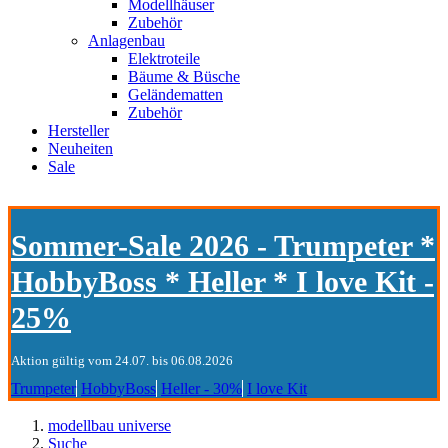
Modellhäuser
Zubehör
Anlagenbau
Elektroteile
Bäume & Büsche
Geländematten
Zubehör
Hersteller
Neuheiten
Sale
Sommer-Sale 2026 - Trumpeter *
HobbyBoss * Heller * I love Kit -
25%
Aktion gültig vom 24.07. bis 06.08.2026
Trumpeter
HobbyBoss
Heller - 30%
I love Kit
modellbau universe
Suche