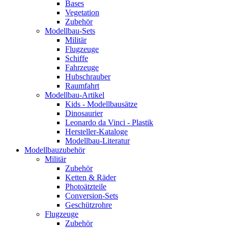
Bases
Vegetation
Zubehör
Modellbau-Sets
Militär
Flugzeuge
Schiffe
Fahrzeuge
Hubschrauber
Raumfahrt
Modellbau-Artikel
Kids - Modellbausätze
Dinosaurier
Leonardo da Vinci - Plastik
Hersteller-Kataloge
Modellbau-Literatur
Modellbauzubehör
Militär
Zubehör
Ketten & Räder
Photoätzteile
Conversion-Sets
Geschützrohre
Flugzeuge
Zubehör