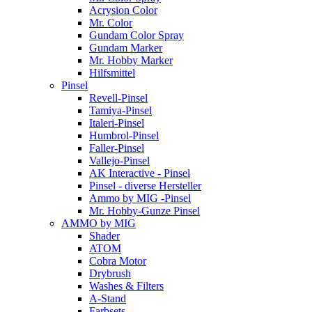
Acrysion Color
Mr. Color
Gundam Color Spray
Gundam Marker
Mr. Hobby Marker
Hilfsmittel
Pinsel
Revell-Pinsel
Tamiya-Pinsel
Italeri-Pinsel
Humbrol-Pinsel
Faller-Pinsel
Vallejo-Pinsel
AK Interactive - Pinsel
Pinsel - diverse Hersteller
Ammo by MIG -Pinsel
Mr. Hobby-Gunze Pinsel
AMMO by MIG
Shader
ATOM
Cobra Motor
Drybrush
Washes & Filters
A-Stand
Farbsets