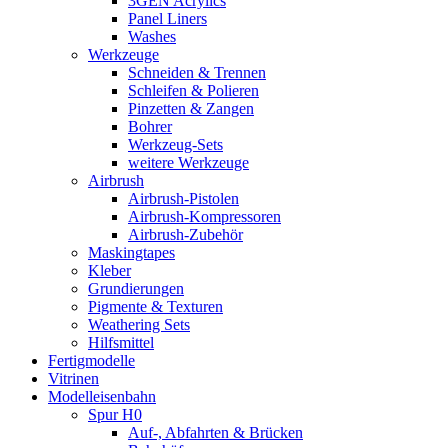
3GEN Acrylics
Panel Liners
Washes
Werkzeuge
Schneiden & Trennen
Schleifen & Polieren
Pinzetten & Zangen
Bohrer
Werkzeug-Sets
weitere Werkzeuge
Airbrush
Airbrush-Pistolen
Airbrush-Kompressoren
Airbrush-Zubehör
Maskingtapes
Kleber
Grundierungen
Pigmente & Texturen
Weathering Sets
Hilfsmittel
Fertigmodelle
Vitrinen
Modelleisenbahn
Spur H0
Auf-, Abfahrten & Brücken