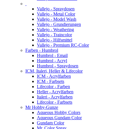
Vallejo - Spraydosen
Vallejo - Metal Color
Vallejo - Model Wash
Vallejo - Grundierungen
Vallejo - Weathering
Vallejo - Traincolor
Vallejo - Hilfsmittel
Vallejo - Premium RC-Color
Farben - Humbrol
Humbrol - Email
Humbrol - Acryl
Humbrol - Spraydosen
ICM, Italeri, Heller & Lifecolor
ICM - Acrylfarben
ICM - Farbsets
Lifecolor - Farben
Heller - Acrylfarben
Italeri - Acrylfarben
Lifecolor - Farbsets
Mr Hobby-Gunze
Aqueous Hobby Colors
Aqueous Gundam Color
Gundam Color
Mr. Color Spray