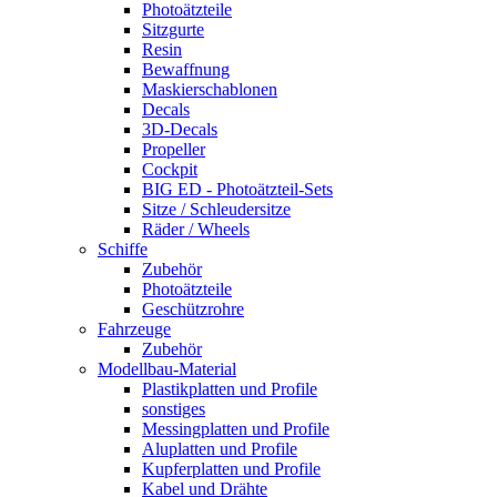
Photoätzteile
Sitzgurte
Resin
Bewaffnung
Maskierschablonen
Decals
3D-Decals
Propeller
Cockpit
BIG ED - Photoätzteil-Sets
Sitze / Schleudersitze
Räder / Wheels
Schiffe
Zubehör
Photoätzteile
Geschützrohre
Fahrzeuge
Zubehör
Modellbau-Material
Plastikplatten und Profile
sonstiges
Messingplatten und Profile
Aluplatten und Profile
Kupferplatten und Profile
Kabel und Drähte