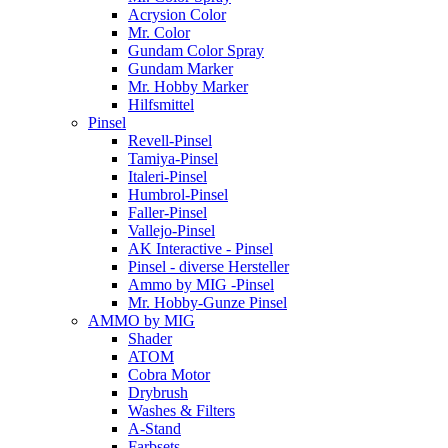
Acrysion Color
Mr. Color
Gundam Color Spray
Gundam Marker
Mr. Hobby Marker
Hilfsmittel
Pinsel
Revell-Pinsel
Tamiya-Pinsel
Italeri-Pinsel
Humbrol-Pinsel
Faller-Pinsel
Vallejo-Pinsel
AK Interactive - Pinsel
Pinsel - diverse Hersteller
Ammo by MIG -Pinsel
Mr. Hobby-Gunze Pinsel
AMMO by MIG
Shader
ATOM
Cobra Motor
Drybrush
Washes & Filters
A-Stand
Farbsets