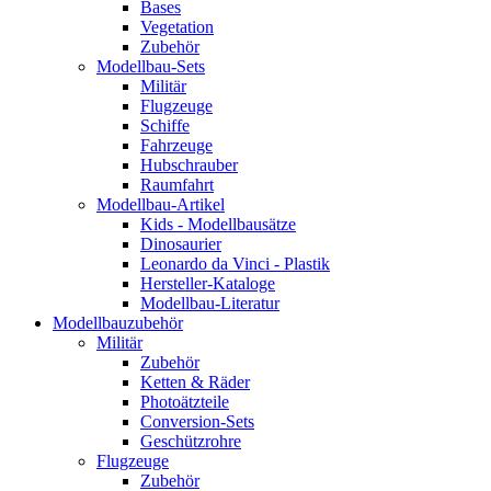
Bases
Vegetation
Zubehör
Modellbau-Sets
Militär
Flugzeuge
Schiffe
Fahrzeuge
Hubschrauber
Raumfahrt
Modellbau-Artikel
Kids - Modellbausätze
Dinosaurier
Leonardo da Vinci - Plastik
Hersteller-Kataloge
Modellbau-Literatur
Modellbauzubehör
Militär
Zubehör
Ketten & Räder
Photoätzteile
Conversion-Sets
Geschützrohre
Flugzeuge
Zubehör