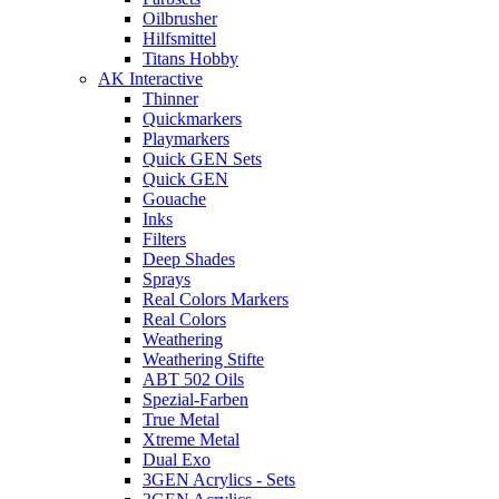
Oilbrusher
Hilfsmittel
Titans Hobby
AK Interactive
Thinner
Quickmarkers
Playmarkers
Quick GEN Sets
Quick GEN
Gouache
Inks
Filters
Deep Shades
Sprays
Real Colors Markers
Real Colors
Weathering
Weathering Stifte
ABT 502 Oils
Spezial-Farben
True Metal
Xtreme Metal
Dual Exo
3GEN Acrylics - Sets