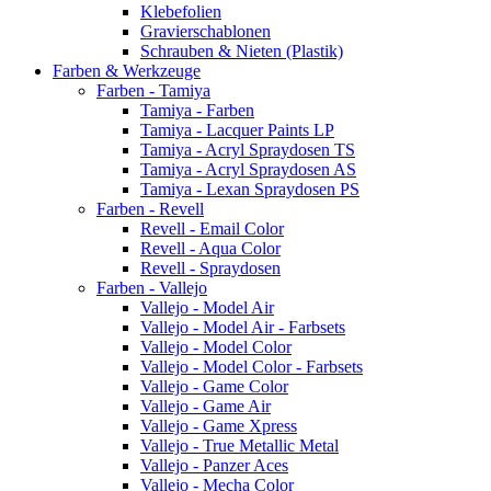
Klebefolien
Gravierschablonen
Schrauben & Nieten (Plastik)
Farben & Werkzeuge
Farben - Tamiya
Tamiya - Farben
Tamiya - Lacquer Paints LP
Tamiya - Acryl Spraydosen TS
Tamiya - Acryl Spraydosen AS
Tamiya - Lexan Spraydosen PS
Farben - Revell
Revell - Email Color
Revell - Aqua Color
Revell - Spraydosen
Farben - Vallejo
Vallejo - Model Air
Vallejo - Model Air - Farbsets
Vallejo - Model Color
Vallejo - Model Color - Farbsets
Vallejo - Game Color
Vallejo - Game Air
Vallejo - Game Xpress
Vallejo - True Metallic Metal
Vallejo - Panzer Aces
Vallejo - Mecha Color