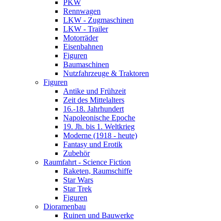
PKW
Rennwagen
LKW - Zugmaschinen
LKW - Trailer
Motorräder
Eisenbahnen
Figuren
Baumaschinen
Nutzfahrzeuge & Traktoren
Figuren
Antike und Frühzeit
Zeit des Mittelalters
16.-18. Jahrhundert
Napoleonische Epoche
19. Jh. bis 1. Weltkrieg
Moderne (1918 - heute)
Fantasy und Erotik
Zubehör
Raumfahrt - Science Fiction
Raketen, Raumschiffe
Star Wars
Star Trek
Figuren
Dioramenbau
Ruinen und Bauwerke