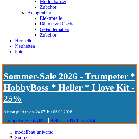
Modellhäuser
Zubehör
Anlagenbau
Elektroteile
Bäume & Büsche
Geländematten
Zubehör
Hersteller
Neuheiten
Sale
Sommer-Sale 2026 - Trumpeter *
HobbyBoss * Heller * I love Kit -
25%
Aktion gültig vom 24.07. bis 06.08.2026
Trumpeter
HobbyBoss
Heller - 30%
I love Kit
modellbau universe
Suche