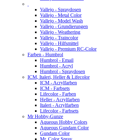
Vallejo - Spraydosen
Vallejo - Metal Color
Vallejo - Model Wash
Vallejo - Grundierungen
Vallejo - Weathering
Vallejo - Traincolor
Vallejo - Hilfsmittel
Vallejo - Premium RC-Color
Farben - Humbrol
Humbrol - Email
Humbrol - Acryl
Humbrol - Spraydosen
ICM, Italeri, Heller & Lifecolor
ICM - Acrylfarben
ICM - Farbsets
Lifecolor - Farben
Heller - Acrylfarben
Italeri - Acrylfarben
Lifecolor - Farbsets
Mr Hobby-Gunze
Aqueous Hobby Colors
Aqueous Gundam Color
Gundam Color
Mr. Color Spray