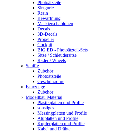
Photoätzteile
Sitzgurte
Resin
Bewaffnung
Maskierschablonen
Decals
3D-Decals
Propeller
Cockpit
BIG ED - Photoätzteil-Sets
Sitze / Schleudersitze
Räder / Wheels
Schiffe
Zubehör
Photoätzteile
Geschützrohre
Fahrzeuge
Zubehör
Modellbau-Material
Plastikplatten und Profile
sonstiges
Messingplatten und Profile
Aluplatten und Profile
Kupferplatten und Profile
Kabel und Drähte