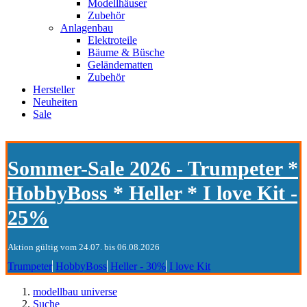
Modellhäuser
Zubehör
Anlagenbau
Elektroteile
Bäume & Büsche
Geländematten
Zubehör
Hersteller
Neuheiten
Sale
Sommer-Sale 2026 - Trumpeter *
HobbyBoss * Heller * I love Kit -
25%
Aktion gültig vom 24.07. bis 06.08.2026
Trumpeter
HobbyBoss
Heller - 30%
I love Kit
modellbau universe
Suche