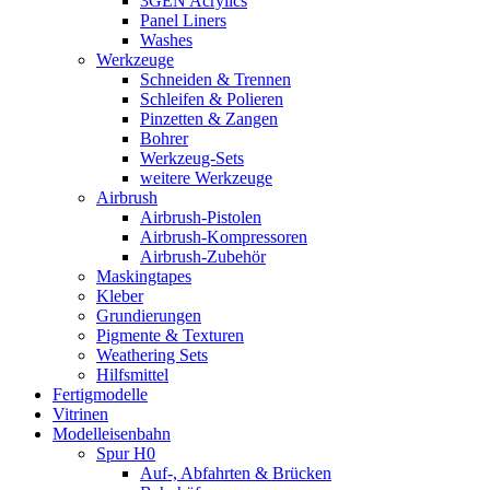
3GEN Acrylics
Panel Liners
Washes
Werkzeuge
Schneiden & Trennen
Schleifen & Polieren
Pinzetten & Zangen
Bohrer
Werkzeug-Sets
weitere Werkzeuge
Airbrush
Airbrush-Pistolen
Airbrush-Kompressoren
Airbrush-Zubehör
Maskingtapes
Kleber
Grundierungen
Pigmente & Texturen
Weathering Sets
Hilfsmittel
Fertigmodelle
Vitrinen
Modelleisenbahn
Spur H0
Auf-, Abfahrten & Brücken