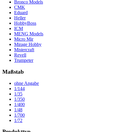
Bronco Models
CMK
Eduard
Heller
HobbyBoss
ICM
MENG Models
Micro Mir
Mirage Hobby
Mistercraft
Revell
Trumpeter
Maßstab
ohne Angabe
1/144
1/35
1/350
1/400
1/48
1/700
1/72
Produkttyp