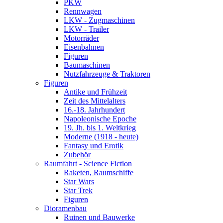
PKW
Rennwagen
LKW - Zugmaschinen
LKW - Trailer
Motorräder
Eisenbahnen
Figuren
Baumaschinen
Nutzfahrzeuge & Traktoren
Figuren
Antike und Frühzeit
Zeit des Mittelalters
16.-18. Jahrhundert
Napoleonische Epoche
19. Jh. bis 1. Weltkrieg
Moderne (1918 - heute)
Fantasy und Erotik
Zubehör
Raumfahrt - Science Fiction
Raketen, Raumschiffe
Star Wars
Star Trek
Figuren
Dioramenbau
Ruinen und Bauwerke