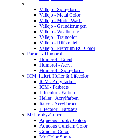
Vallejo - Spraydosen
Vallejo - Metal Color
Vallejo - Model Wash
Vallejo - Grundierungen
Vallejo - Weathering
Vallejo - Traincolor
Vallejo - Hilfsmittel
Vallejo - Premium RC-Color
Farben - Humbrol
Humbrol - Email
Humbrol - Acryl
Humbrol - Spraydosen
ICM, Italeri, Heller & Lifecolor
ICM - Acrylfarben
ICM - Farbsets
Lifecolor - Farben
Heller - Acrylfarben
Italeri - Acrylfarben
Lifecolor - Farbsets
Mr Hobby-Gunze
Aqueous Hobby Colors
Aqueous Gundam Color
Gundam Color
Mr. Color Spray