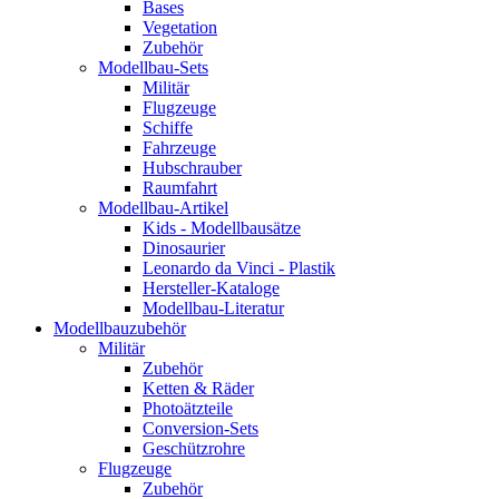
Bases
Vegetation
Zubehör
Modellbau-Sets
Militär
Flugzeuge
Schiffe
Fahrzeuge
Hubschrauber
Raumfahrt
Modellbau-Artikel
Kids - Modellbausätze
Dinosaurier
Leonardo da Vinci - Plastik
Hersteller-Kataloge
Modellbau-Literatur
Modellbauzubehör
Militär
Zubehör
Ketten & Räder
Photoätzteile
Conversion-Sets
Geschützrohre
Flugzeuge
Zubehör