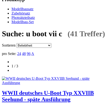
Modellbausatz
Zubehörsatz
Photoätzteilsatz
Modellbau-Set
Suche: u boot vii c
(41 Treffer)
Sortieren
pro Seite:
24
48
96
A
1 / 3
WWII deutsches U-Boot Typ XXVIIB
Seehund - späte Ausführung