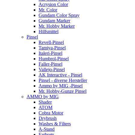
Acrysion Color
Mr. Color
Gundam Color Spray
Gundam Marker
Mr. Hobby Marker
Hilfsmittel
Pinsel
Revell-Pinsel
Tamiya-Pinsel
Italeri-Pinsel
Humbrol-Pinsel
Faller-Pinsel
Vallejo-Pinsel
AK Interactive - Pinsel
Pinsel - diverse Hersteller
Ammo by MIG -Pinsel
Mr. Hobby-Gunze Pinsel
AMMO by MIG
Shader
ATOM
Cobra Motor
Drybrush
Washes & Filters
A-Stand
Farbsets