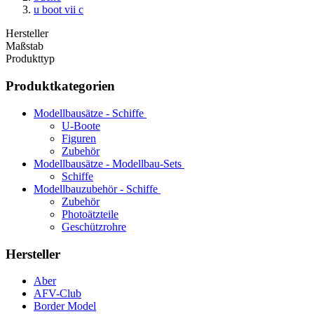
u boot vii c
Hersteller
Maßstab
Produkttyp
Produktkategorien
Modellbausätze - Schiffe
U-Boote
Figuren
Zubehör
Modellbausätze - Modellbau-Sets
Schiffe
Modellbauzubehör - Schiffe
Zubehör
Photoätzteile
Geschützrohre
Hersteller
Aber
AFV-Club
Border Model