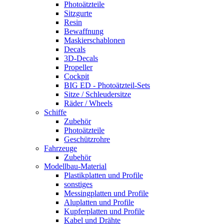
Photoätzteile
Sitzgurte
Resin
Bewaffnung
Maskierschablonen
Decals
3D-Decals
Propeller
Cockpit
BIG ED - Photoätzteil-Sets
Sitze / Schleudersitze
Räder / Wheels
Schiffe
Zubehör
Photoätzteile
Geschützrohre
Fahrzeuge
Zubehör
Modellbau-Material
Plastikplatten und Profile
sonstiges
Messingplatten und Profile
Aluplatten und Profile
Kupferplatten und Profile
Kabel und Drähte