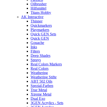
Oilbrusher
Hilfsmittel
Titans Hobby
AK Interactive
Thinner
Quickmarkers
Playmarkers
Quick GEN Sets
Quick GEN
Gouache
Inks
Filters
Deep Shades
Sprays
Real Colors Markers
Real Colors
Weathering
Weathering Stifte
ABT 502 Oils
Spezial-Farben
True Metal
Xtreme Metal
Dual Exo
3GEN Acrylics - Sets