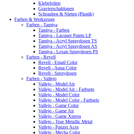
Klebefolien
Gravierschablonen
Schrauben & Nieten (Plastik)
Farben & Werkzeuge
Farben - Tamiya
Tamiya - Farben
Tamiya - Lacquer Paints LP
Tamiya - Acryl Spraydosen TS
Tamiya - Acryl Spraydosen AS
Tamiya - Lexan Spraydosen PS
Farben - Revell
Revell - Email Color
Revell - Aqua Color
Revell - Spraydosen
Farben - Vallejo
Vallejo - Model Air
Vallejo - Model Air - Farbsets
Vallejo - Model Color
Vallejo - Model Color - Farbsets
Vallejo - Game Color
Vallejo - Game Air
Vallejo - Game Xpress
Vallejo - True Metallic Metal
Vallejo - Panzer Aces
Vallejo - Mecha Color