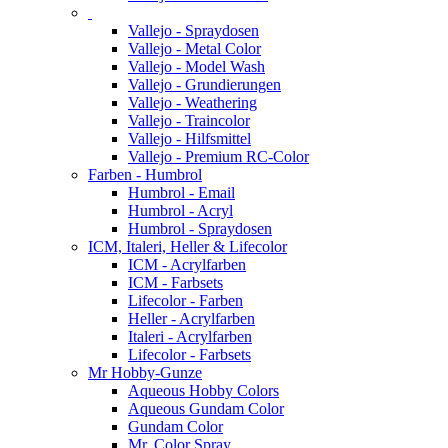
Vallejo - Spraydosen
Vallejo - Metal Color
Vallejo - Model Wash
Vallejo - Grundierungen
Vallejo - Weathering
Vallejo - Traincolor
Vallejo - Hilfsmittel
Vallejo - Premium RC-Color
Farben - Humbrol
Humbrol - Email
Humbrol - Acryl
Humbrol - Spraydosen
ICM, Italeri, Heller & Lifecolor
ICM - Acrylfarben
ICM - Farbsets
Lifecolor - Farben
Heller - Acrylfarben
Italeri - Acrylfarben
Lifecolor - Farbsets
Mr Hobby-Gunze
Aqueous Hobby Colors
Aqueous Gundam Color
Gundam Color
Mr. Color Spray