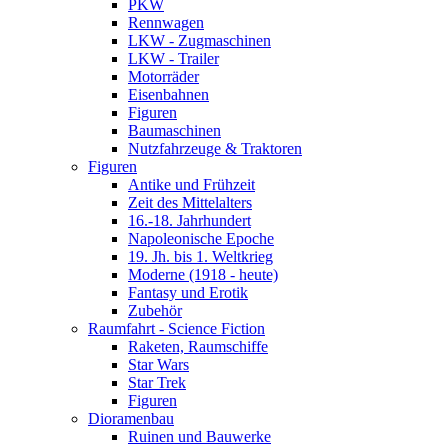
PKW
Rennwagen
LKW - Zugmaschinen
LKW - Trailer
Motorräder
Eisenbahnen
Figuren
Baumaschinen
Nutzfahrzeuge & Traktoren
Figuren
Antike und Frühzeit
Zeit des Mittelalters
16.-18. Jahrhundert
Napoleonische Epoche
19. Jh. bis 1. Weltkrieg
Moderne (1918 - heute)
Fantasy und Erotik
Zubehör
Raumfahrt - Science Fiction
Raketen, Raumschiffe
Star Wars
Star Trek
Figuren
Dioramenbau
Ruinen und Bauwerke