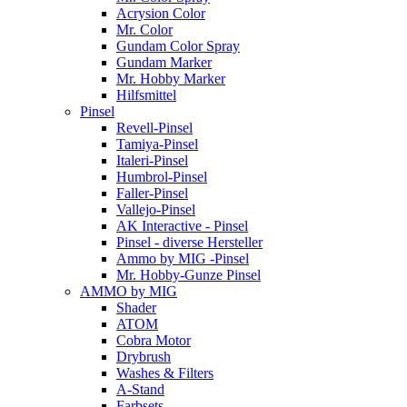
Acrysion Color
Mr. Color
Gundam Color Spray
Gundam Marker
Mr. Hobby Marker
Hilfsmittel
Pinsel
Revell-Pinsel
Tamiya-Pinsel
Italeri-Pinsel
Humbrol-Pinsel
Faller-Pinsel
Vallejo-Pinsel
AK Interactive - Pinsel
Pinsel - diverse Hersteller
Ammo by MIG -Pinsel
Mr. Hobby-Gunze Pinsel
AMMO by MIG
Shader
ATOM
Cobra Motor
Drybrush
Washes & Filters
A-Stand
Farbsets