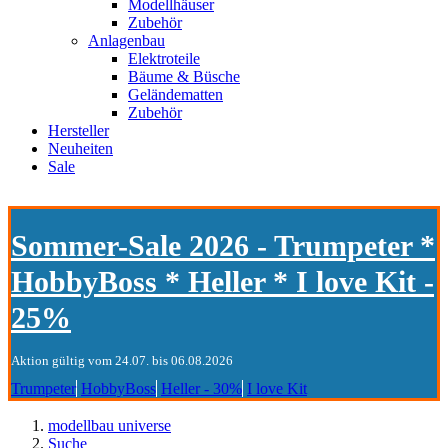
Modellhäuser
Zubehör
Anlagenbau
Elektroteile
Bäume & Büsche
Geländematten
Zubehör
Hersteller
Neuheiten
Sale
Sommer-Sale 2026 - Trumpeter *
HobbyBoss * Heller * I love Kit -
25%
Aktion gültig vom 24.07. bis 06.08.2026
Trumpeter
HobbyBoss
Heller - 30%
I love Kit
modellbau universe
Suche