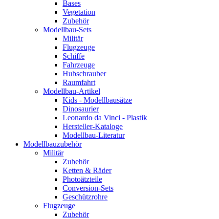
Bases
Vegetation
Zubehör
Modellbau-Sets
Militär
Flugzeuge
Schiffe
Fahrzeuge
Hubschrauber
Raumfahrt
Modellbau-Artikel
Kids - Modellbausätze
Dinosaurier
Leonardo da Vinci - Plastik
Hersteller-Kataloge
Modellbau-Literatur
Modellbauzubehör
Militär
Zubehör
Ketten & Räder
Photoätzteile
Conversion-Sets
Geschützrohre
Flugzeuge
Zubehör