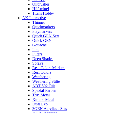
Oilbrusher
Hilfsmittel
Titans Hobby
AK Interactive
Thinner
Quickmarkers
Playmarkers
Quick GEN Sets
Quick GEN
Gouache
Inks
Filters
Deep Shades
Sprays
Real Colors Markers
Real Colors
Weathering
Weathering Stifte
ABT 502 Oils
Spezial-Farben
True Metal
Xtreme Metal
Dual Exo
3GEN Acrylics - Sets