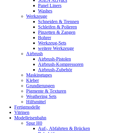
3GEN Acrylics
Panel Liners
Washes
Werkzeuge
Schneiden & Trennen
Schleifen & Polieren
Pinzetten & Zangen
Bohrer
Werkzeug-Sets
weitere Werkzeuge
Airbrush
Airbrush-Pistolen
Airbrush-Kompressoren
Airbrush-Zubehör
Maskingtapes
Kleber
Grundierungen
Pigmente & Texturen
Weathering Sets
Hilfsmittel
Fertigmodelle
Vitrinen
Modelleisenbahn
Spur H0
Auf-, Abfahrten & Brücken