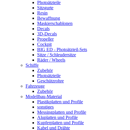
Photoätzteile
Sitzgurte
Resin
Bewaffnung
Maskierschablonen
Decals
3D-Decals
Propeller
Cockpit
BIG ED - Photoätzteil-Sets
Sitze / Schleudersitze
Räder / Wheels
Schiffe
Zubehör
Photoätzteile
Geschützrohre
Fahrzeuge
Zubehör
Modellbau-Material
Plastikplatten und Profile
sonstiges
Messingplatten und Profile
Aluplatten und Profile
Kupferplatten und Profile
Kabel und Drähte