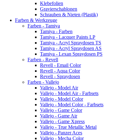
Klebefolien
Gravierschablonen
Schrauben & Nieten (Plastik)
Farben & Werkzeuge
Farben - Tamiya
Tamiya - Farben
Tamiya - Lacquer Paints LP
Tamiya - Acryl Spraydosen TS
Tamiya - Acryl Spraydosen AS
Tamiya - Lexan Spraydosen PS
Farben - Revell
Revell - Email Color
Revell - Aqua Color
Revell - Spraydosen
Farben - Vallejo
Vallejo - Model Air
Vallejo - Model Air - Farbsets
Vallejo - Model Color
Vallejo - Model Color - Farbsets
Vallejo - Game Color
Vallejo - Game Air
Vallejo - Game Xpress
Vallejo - True Metallic Metal
Vallejo - Panzer Aces
Vallejo - Mecha Color