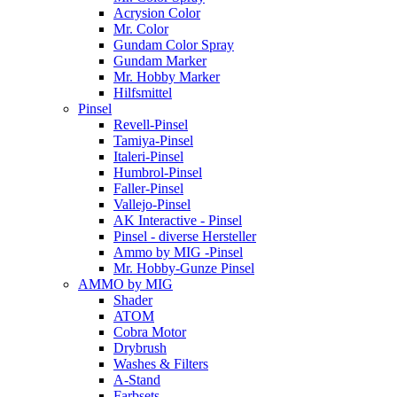
Acrysion Color
Mr. Color
Gundam Color Spray
Gundam Marker
Mr. Hobby Marker
Hilfsmittel
Pinsel
Revell-Pinsel
Tamiya-Pinsel
Italeri-Pinsel
Humbrol-Pinsel
Faller-Pinsel
Vallejo-Pinsel
AK Interactive - Pinsel
Pinsel - diverse Hersteller
Ammo by MIG -Pinsel
Mr. Hobby-Gunze Pinsel
AMMO by MIG
Shader
ATOM
Cobra Motor
Drybrush
Washes & Filters
A-Stand
Farbsets