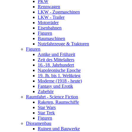
PKW
Rennwagen
LKW - Zugmaschinen
LKW - Trailer
Motorräder
Eisenbahnen
Figuren
Baumaschinen
Nutzfahrzeuge & Traktoren
Figuren
Antike und Frühzeit
Zeit des Mittelalters
16.-18. Jahrhundert
Napoleonische Epoche
19. Jh. bis 1. Weltkrieg
Moderne (1918 - heute)
Fantasy und Erotik
Zubehör
Raumfahrt - Science Fiction
Raketen, Raumschiffe
Star Wars
Star Trek
Figuren
Dioramenbau
Ruinen und Bauwerke