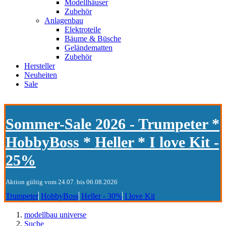
Modellhäuser
Zubehör
Anlagenbau
Elektroteile
Bäume & Büsche
Geländematten
Zubehör
Hersteller
Neuheiten
Sale
Sommer-Sale 2026 - Trumpeter *
HobbyBoss * Heller * I love Kit -
25%
Aktion gültig vom 24.07. bis 06.08.2026
Trumpeter
HobbyBoss
Heller - 30%
I love Kit
modellbau universe
Suche