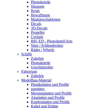
Photoätzteile
Sitzgurte
Resin
Bewaffnung
Maskierschablonen
Decals
3D-Decals
Propeller
Cockpit
BIG ED - Photoätzteil-Sets
Sitze / Schleudersitze
Räder / Wheels
Schiffe
Zubehör
Photoätzteile
Geschützrohre
Fahrzeuge
Zubehör
Modellbau-Material
Plastikplatten und Profile
sonstiges
Messingplatten und Profile
Aluplatten und Profile
Kupferplatten und Profile
Kabel und Drähte