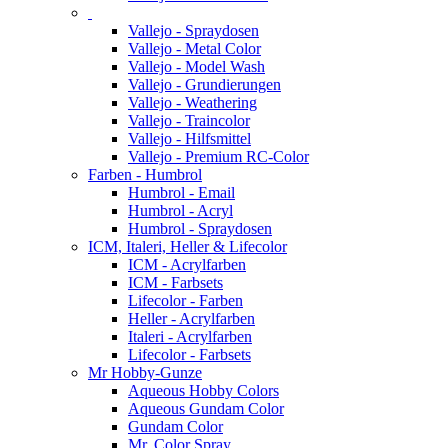
Vallejo - Spraydosen
Vallejo - Metal Color
Vallejo - Model Wash
Vallejo - Grundierungen
Vallejo - Weathering
Vallejo - Traincolor
Vallejo - Hilfsmittel
Vallejo - Premium RC-Color
Farben - Humbrol
Humbrol - Email
Humbrol - Acryl
Humbrol - Spraydosen
ICM, Italeri, Heller & Lifecolor
ICM - Acrylfarben
ICM - Farbsets
Lifecolor - Farben
Heller - Acrylfarben
Italeri - Acrylfarben
Lifecolor - Farbsets
Mr Hobby-Gunze
Aqueous Hobby Colors
Aqueous Gundam Color
Gundam Color
Mr. Color Spray