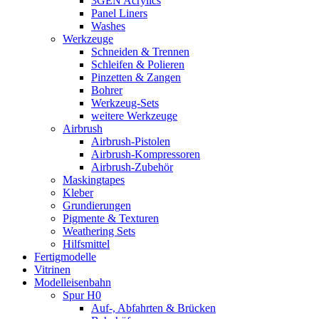
3GEN Acrylics
Panel Liners
Washes
Werkzeuge
Schneiden & Trennen
Schleifen & Polieren
Pinzetten & Zangen
Bohrer
Werkzeug-Sets
weitere Werkzeuge
Airbrush
Airbrush-Pistolen
Airbrush-Kompressoren
Airbrush-Zubehör
Maskingtapes
Kleber
Grundierungen
Pigmente & Texturen
Weathering Sets
Hilfsmittel
Fertigmodelle
Vitrinen
Modelleisenbahn
Spur H0
Auf-, Abfahrten & Brücken