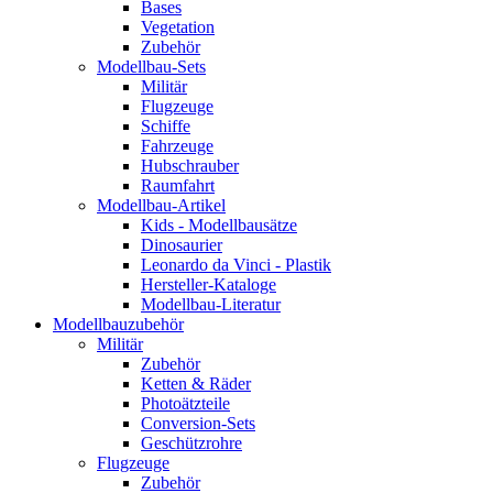
Bases
Vegetation
Zubehör
Modellbau-Sets
Militär
Flugzeuge
Schiffe
Fahrzeuge
Hubschrauber
Raumfahrt
Modellbau-Artikel
Kids - Modellbausätze
Dinosaurier
Leonardo da Vinci - Plastik
Hersteller-Kataloge
Modellbau-Literatur
Modellbauzubehör
Militär
Zubehör
Ketten & Räder
Photoätzteile
Conversion-Sets
Geschützrohre
Flugzeuge
Zubehör