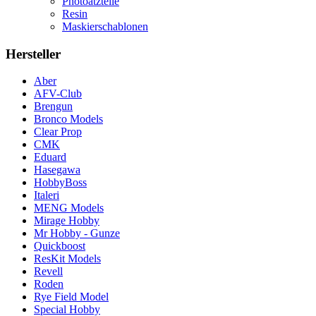
Photoätzteile
Resin
Maskierschablonen
Hersteller
Aber
AFV-Club
Brengun
Bronco Models
Clear Prop
CMK
Eduard
Hasegawa
HobbyBoss
Italeri
MENG Models
Mirage Hobby
Mr Hobby - Gunze
Quickboost
ResKit Models
Revell
Roden
Rye Field Model
Special Hobby