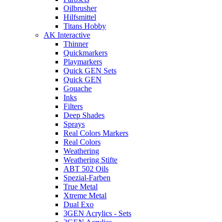
Oilbrusher
Hilfsmittel
Titans Hobby
AK Interactive
Thinner
Quickmarkers
Playmarkers
Quick GEN Sets
Quick GEN
Gouache
Inks
Filters
Deep Shades
Sprays
Real Colors Markers
Real Colors
Weathering
Weathering Stifte
ABT 502 Oils
Spezial-Farben
True Metal
Xtreme Metal
Dual Exo
3GEN Acrylics - Sets