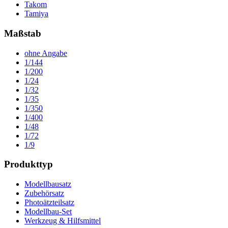
Takom
Tamiya
Maßstab
ohne Angabe
1/144
1/200
1/24
1/32
1/35
1/350
1/400
1/48
1/72
1/9
Produkttyp
Modellbausatz
Zubehörsatz
Photoätzteilsatz
Modellbau-Set
Werkzeug & Hilfsmittel