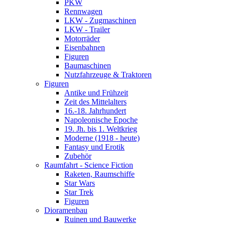
PKW
Rennwagen
LKW - Zugmaschinen
LKW - Trailer
Motorräder
Eisenbahnen
Figuren
Baumaschinen
Nutzfahrzeuge & Traktoren
Figuren
Antike und Frühzeit
Zeit des Mittelalters
16.-18. Jahrhundert
Napoleonische Epoche
19. Jh. bis 1. Weltkrieg
Moderne (1918 - heute)
Fantasy und Erotik
Zubehör
Raumfahrt - Science Fiction
Raketen, Raumschiffe
Star Wars
Star Trek
Figuren
Dioramenbau
Ruinen und Bauwerke