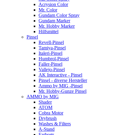
Acrysion Color
Mr. Color
Gundam Color Spray
Gundam Marker
Mr. Hobby Marker
Hilfsmittel
Pinsel
Revell-Pinsel
Tamiya-Pinsel
Italeri-Pinsel
Humbrol-Pinsel
Faller-Pinsel
Vallejo-Pinsel
AK Interactive - Pinsel
Pinsel - diverse Hersteller
Ammo by MIG -Pinsel
Mr. Hobby-Gunze Pinsel
AMMO by MIG
Shader
ATOM
Cobra Motor
Drybrush
Washes & Filters
A-Stand
Farbsets