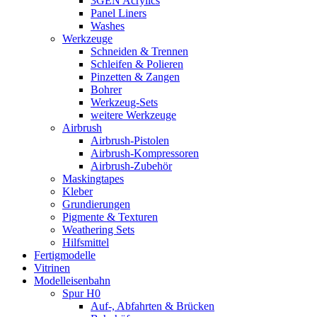
3GEN Acrylics
Panel Liners
Washes
Werkzeuge
Schneiden & Trennen
Schleifen & Polieren
Pinzetten & Zangen
Bohrer
Werkzeug-Sets
weitere Werkzeuge
Airbrush
Airbrush-Pistolen
Airbrush-Kompressoren
Airbrush-Zubehör
Maskingtapes
Kleber
Grundierungen
Pigmente & Texturen
Weathering Sets
Hilfsmittel
Fertigmodelle
Vitrinen
Modelleisenbahn
Spur H0
Auf-, Abfahrten & Brücken