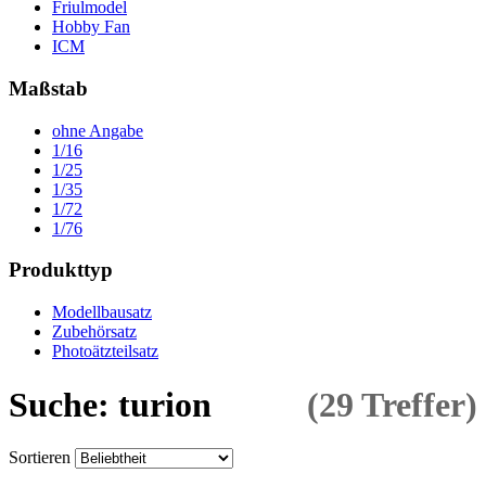
Friulmodel
Hobby Fan
ICM
Maßstab
ohne Angabe
1/16
1/25
1/35
1/72
1/76
Produkttyp
Modellbausatz
Zubehörsatz
Photoätzteilsatz
Suche: turion
(29 Treffer)
Sortieren