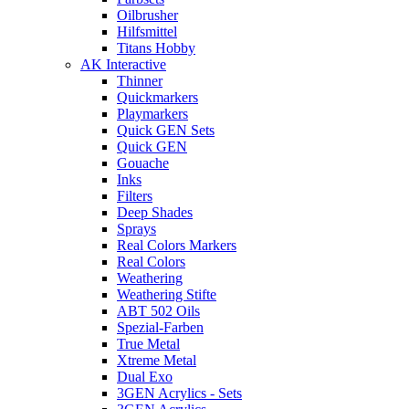
Oilbrusher
Hilfsmittel
Titans Hobby
AK Interactive
Thinner
Quickmarkers
Playmarkers
Quick GEN Sets
Quick GEN
Gouache
Inks
Filters
Deep Shades
Sprays
Real Colors Markers
Real Colors
Weathering
Weathering Stifte
ABT 502 Oils
Spezial-Farben
True Metal
Xtreme Metal
Dual Exo
3GEN Acrylics - Sets