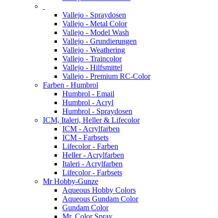
Vallejo - Spraydosen
Vallejo - Metal Color
Vallejo - Model Wash
Vallejo - Grundierungen
Vallejo - Weathering
Vallejo - Traincolor
Vallejo - Hilfsmittel
Vallejo - Premium RC-Color
Farben - Humbrol
Humbrol - Email
Humbrol - Acryl
Humbrol - Spraydosen
ICM, Italeri, Heller & Lifecolor
ICM - Acrylfarben
ICM - Farbsets
Lifecolor - Farben
Heller - Acrylfarben
Italeri - Acrylfarben
Lifecolor - Farbsets
Mr Hobby-Gunze
Aqueous Hobby Colors
Aqueous Gundam Color
Gundam Color
Mr. Color Spray