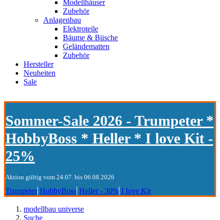
Modellhäuser
Zubehör
Anlagenbau
Elektroteile
Bäume & Büsche
Geländematten
Zubehör
Hersteller
Neuheiten
Sale
Sommer-Sale 2026 - Trumpeter *
HobbyBoss * Heller * I love Kit -
25%
Aktion gültig vom 24.07. bis 06.08.2026
Trumpeter
HobbyBoss
Heller - 30%
I love Kit
modellbau universe
Suche