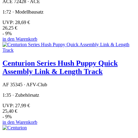
ACE 72428 · ACE
1:72 · Modellbausatz
UVP:
28,69 €
26,25 €
- 9%
in den Warenkorb
Centurion Series Hush Puppy Quick
Assembly Link & Length Track
AF 35345 · AFV-Club
1:35 · Zubehörsatz
UVP:
27,99 €
25,40 €
- 9%
in den Warenkorb