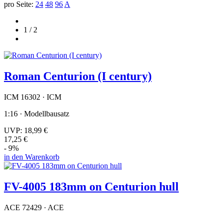
pro Seite:
24
48
96
A
1 / 2
Roman Centurion (I century)
ICM 16302 · ICM
1:16 · Modellbausatz
UVP:
18,99 €
17,25 €
- 9%
in den Warenkorb
FV-4005 183mm on Centurion hull
ACE 72429 · ACE