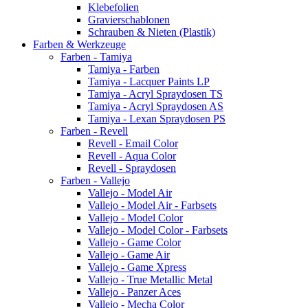
Klebefolien
Gravierschablonen
Schrauben & Nieten (Plastik)
Farben & Werkzeuge
Farben - Tamiya
Tamiya - Farben
Tamiya - Lacquer Paints LP
Tamiya - Acryl Spraydosen TS
Tamiya - Acryl Spraydosen AS
Tamiya - Lexan Spraydosen PS
Farben - Revell
Revell - Email Color
Revell - Aqua Color
Revell - Spraydosen
Farben - Vallejo
Vallejo - Model Air
Vallejo - Model Air - Farbsets
Vallejo - Model Color
Vallejo - Model Color - Farbsets
Vallejo - Game Color
Vallejo - Game Air
Vallejo - Game Xpress
Vallejo - True Metallic Metal
Vallejo - Panzer Aces
Vallejo - Mecha Color