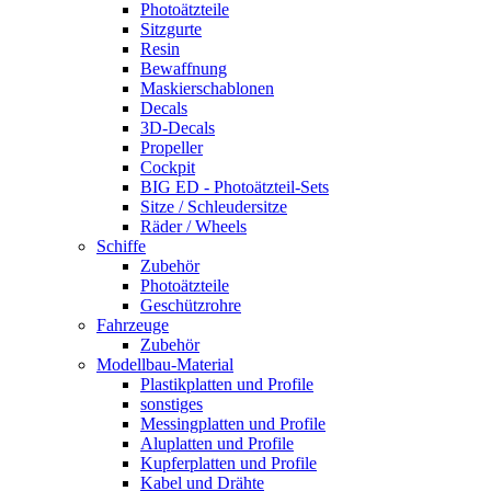
Photoätzteile
Sitzgurte
Resin
Bewaffnung
Maskierschablonen
Decals
3D-Decals
Propeller
Cockpit
BIG ED - Photoätzteil-Sets
Sitze / Schleudersitze
Räder / Wheels
Schiffe
Zubehör
Photoätzteile
Geschützrohre
Fahrzeuge
Zubehör
Modellbau-Material
Plastikplatten und Profile
sonstiges
Messingplatten und Profile
Aluplatten und Profile
Kupferplatten und Profile
Kabel und Drähte