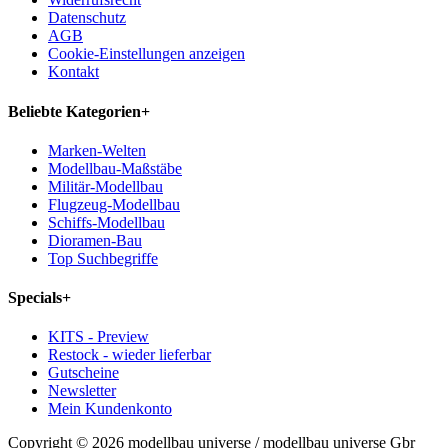
Datenschutz
AGB
Cookie-Einstellungen anzeigen
Kontakt
Beliebte Kategorien
+
Marken-Welten
Modellbau-Maßstäbe
Militär-Modellbau
Flugzeug-Modellbau
Schiffs-Modellbau
Dioramen-Bau
Top Suchbegriffe
Specials
+
KITS - Preview
Restock - wieder lieferbar
Gutscheine
Newsletter
Mein Kundenkonto
Copyright © 2026 modellbau universe / modellbau universe Gbr