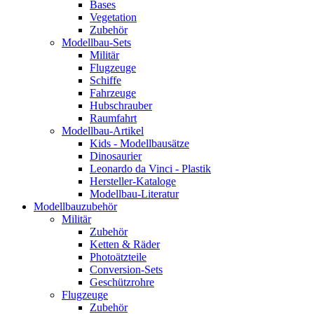
Bases
Vegetation
Zubehör
Modellbau-Sets
Militär
Flugzeuge
Schiffe
Fahrzeuge
Hubschrauber
Raumfahrt
Modellbau-Artikel
Kids - Modellbausätze
Dinosaurier
Leonardo da Vinci - Plastik
Hersteller-Kataloge
Modellbau-Literatur
Modellbauzubehör
Militär
Zubehör
Ketten & Räder
Photoätzteile
Conversion-Sets
Geschützrohre
Flugzeuge
Zubehör