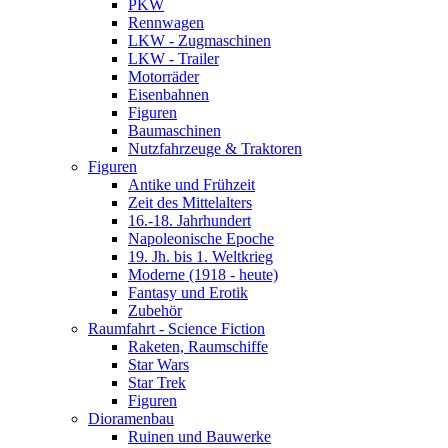
PKW
Rennwagen
LKW - Zugmaschinen
LKW - Trailer
Motorräder
Eisenbahnen
Figuren
Baumaschinen
Nutzfahrzeuge & Traktoren
Figuren
Antike und Frühzeit
Zeit des Mittelalters
16.-18. Jahrhundert
Napoleonische Epoche
19. Jh. bis 1. Weltkrieg
Moderne (1918 - heute)
Fantasy und Erotik
Zubehör
Raumfahrt - Science Fiction
Raketen, Raumschiffe
Star Wars
Star Trek
Figuren
Dioramenbau
Ruinen und Bauwerke