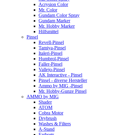
Acrysion Color
Mr. Color
Gundam Color Spray
Gundam Marker
Mr. Hobby Marker
Hilfsmittel
Pinsel
Revell-Pinsel
Tamiya-Pinsel
Italeri-Pinsel
Humbrol-Pinsel
Faller-Pinsel
Vallejo-Pinsel
AK Interactive - Pinsel
Pinsel - diverse Hersteller
Ammo by MIG -Pinsel
Mr. Hobby-Gunze Pinsel
AMMO by MIG
Shader
ATOM
Cobra Motor
Drybrush
Washes & Filters
A-Stand
Farbsets