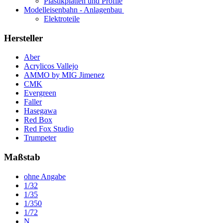
Plastikplatten und Profile
Modelleisenbahn - Anlagenbau
Elektroteile
Hersteller
Aber
Acrylicos Vallejo
AMMO by MIG Jimenez
CMK
Evergreen
Faller
Hasegawa
Red Box
Red Fox Studio
Trumpeter
Maßstab
ohne Angabe
1/32
1/35
1/350
1/72
N