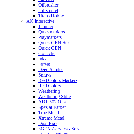
Oilbrusher
Hilfsmittel
Titans Hobby
AK Interactive
Thinner
Quickmarkers
Playmarkers
Quick GEN Sets
Quick GEN
Gouache
Inks
Filters
Deep Shades
Sprays
Real Colors Markers
Real Colors
Weathering
Weathering Stifte
ABT 502 Oils
Spezial-Farben
True Metal
Xtreme Metal
Dual Exo
3GEN Acrylics - Sets