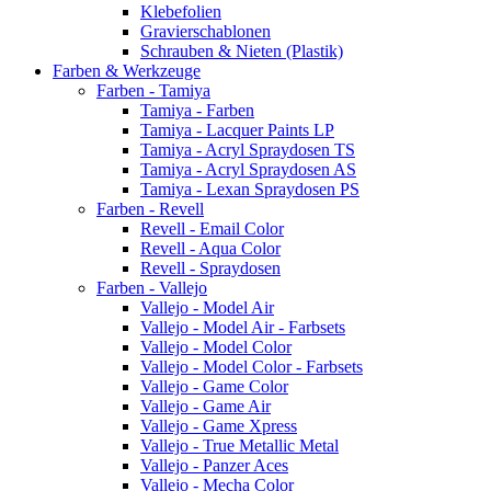
Klebefolien
Gravierschablonen
Schrauben & Nieten (Plastik)
Farben & Werkzeuge
Farben - Tamiya
Tamiya - Farben
Tamiya - Lacquer Paints LP
Tamiya - Acryl Spraydosen TS
Tamiya - Acryl Spraydosen AS
Tamiya - Lexan Spraydosen PS
Farben - Revell
Revell - Email Color
Revell - Aqua Color
Revell - Spraydosen
Farben - Vallejo
Vallejo - Model Air
Vallejo - Model Air - Farbsets
Vallejo - Model Color
Vallejo - Model Color - Farbsets
Vallejo - Game Color
Vallejo - Game Air
Vallejo - Game Xpress
Vallejo - True Metallic Metal
Vallejo - Panzer Aces
Vallejo - Mecha Color