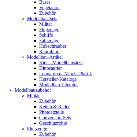
Bases
Vegetation
Zubehör
Modellbau-Sets
Militär
Flugzeuge
Schiffe
Fahrzeuge
Hubschrauber
Raumfahrt
Modellbau-Artikel
Kids - Modellbausätze
Dinosaurier
Leonardo da Vinci - Plastik
Hersteller-Kataloge
Modellbau-Literatur
Modellbauzubehör
Militär
Zubehör
Ketten & Räder
Photoätzteile
Conversion-Sets
Geschützrohre
Flugzeuge
Zubehör