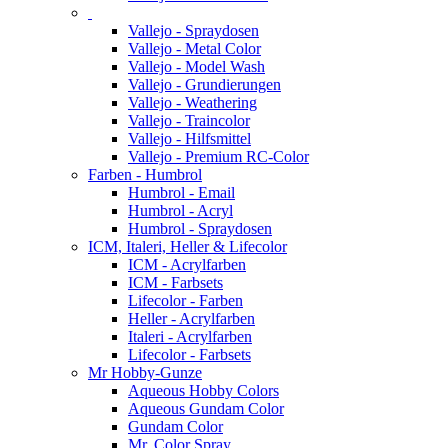
Vallejo - Spraydosen
Vallejo - Metal Color
Vallejo - Model Wash
Vallejo - Grundierungen
Vallejo - Weathering
Vallejo - Traincolor
Vallejo - Hilfsmittel
Vallejo - Premium RC-Color
Farben - Humbrol
Humbrol - Email
Humbrol - Acryl
Humbrol - Spraydosen
ICM, Italeri, Heller & Lifecolor
ICM - Acrylfarben
ICM - Farbsets
Lifecolor - Farben
Heller - Acrylfarben
Italeri - Acrylfarben
Lifecolor - Farbsets
Mr Hobby-Gunze
Aqueous Hobby Colors
Aqueous Gundam Color
Gundam Color
Mr. Color Spray