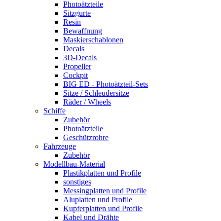
Photoätzteile
Sitzgurte
Resin
Bewaffnung
Maskierschablonen
Decals
3D-Decals
Propeller
Cockpit
BIG ED - Photoätzteil-Sets
Sitze / Schleudersitze
Räder / Wheels
Schiffe
Zubehör
Photoätzteile
Geschützrohre
Fahrzeuge
Zubehör
Modellbau-Material
Plastikplatten und Profile
sonstiges
Messingplatten und Profile
Aluplatten und Profile
Kupferplatten und Profile
Kabel und Drähte