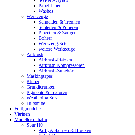
3GEN Acrylics
Panel Liners
Washes
Werkzeuge
Schneiden & Trennen
Schleifen & Polieren
Pinzetten & Zangen
Bohrer
Werkzeug-Sets
weitere Werkzeuge
Airbrush
Airbrush-Pistolen
Airbrush-Kompressoren
Airbrush-Zubehör
Maskingtapes
Kleber
Grundierungen
Pigmente & Texturen
Weathering Sets
Hilfsmittel
Fertigmodelle
Vitrinen
Modelleisenbahn
Spur H0
Auf-, Abfahrten & Brücken