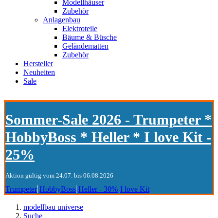
Modellhäuser
Zubehör
Anlagenbau
Elektroteile
Bäume & Büsche
Geländematten
Zubehör
Hersteller
Neuheiten
Sale
Sommer-Sale 2026 - Trumpeter *
HobbyBoss * Heller * I love Kit -
25%
Aktion gültig vom 24.07. bis 06.08.2026
Trumpeter
HobbyBoss
Heller - 30%
I love Kit
modellbau universe
Suche