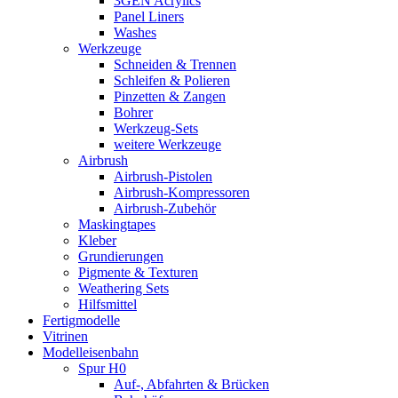
3GEN Acrylics
Panel Liners
Washes
Werkzeuge
Schneiden & Trennen
Schleifen & Polieren
Pinzetten & Zangen
Bohrer
Werkzeug-Sets
weitere Werkzeuge
Airbrush
Airbrush-Pistolen
Airbrush-Kompressoren
Airbrush-Zubehör
Maskingtapes
Kleber
Grundierungen
Pigmente & Texturen
Weathering Sets
Hilfsmittel
Fertigmodelle
Vitrinen
Modelleisenbahn
Spur H0
Auf-, Abfahrten & Brücken