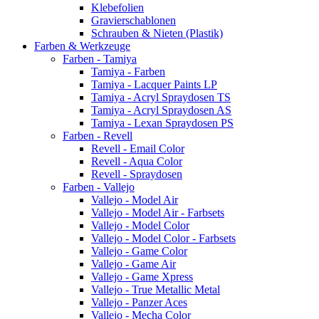
Klebefolien
Gravierschablonen
Schrauben & Nieten (Plastik)
Farben & Werkzeuge
Farben - Tamiya
Tamiya - Farben
Tamiya - Lacquer Paints LP
Tamiya - Acryl Spraydosen TS
Tamiya - Acryl Spraydosen AS
Tamiya - Lexan Spraydosen PS
Farben - Revell
Revell - Email Color
Revell - Aqua Color
Revell - Spraydosen
Farben - Vallejo
Vallejo - Model Air
Vallejo - Model Air - Farbsets
Vallejo - Model Color
Vallejo - Model Color - Farbsets
Vallejo - Game Color
Vallejo - Game Air
Vallejo - Game Xpress
Vallejo - True Metallic Metal
Vallejo - Panzer Aces
Vallejo - Mecha Color