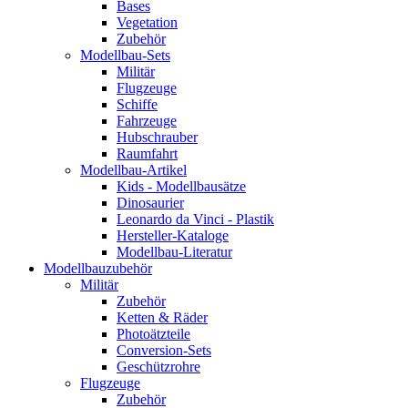
Bases
Vegetation
Zubehör
Modellbau-Sets
Militär
Flugzeuge
Schiffe
Fahrzeuge
Hubschrauber
Raumfahrt
Modellbau-Artikel
Kids - Modellbausätze
Dinosaurier
Leonardo da Vinci - Plastik
Hersteller-Kataloge
Modellbau-Literatur
Modellbauzubehör
Militär
Zubehör
Ketten & Räder
Photoätzteile
Conversion-Sets
Geschützrohre
Flugzeuge
Zubehör