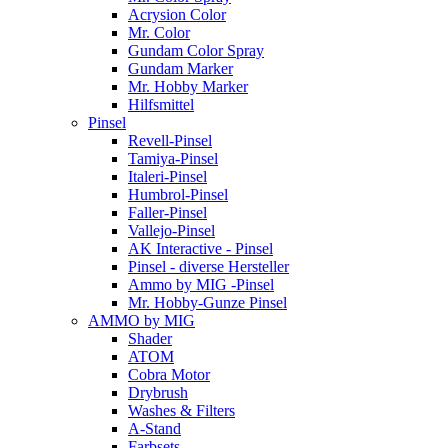
Acrysion Color
Mr. Color
Gundam Color Spray
Gundam Marker
Mr. Hobby Marker
Hilfsmittel
Pinsel
Revell-Pinsel
Tamiya-Pinsel
Italeri-Pinsel
Humbrol-Pinsel
Faller-Pinsel
Vallejo-Pinsel
AK Interactive - Pinsel
Pinsel - diverse Hersteller
Ammo by MIG -Pinsel
Mr. Hobby-Gunze Pinsel
AMMO by MIG
Shader
ATOM
Cobra Motor
Drybrush
Washes & Filters
A-Stand
Farbsets