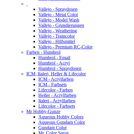
Vallejo - Spraydosen
Vallejo - Metal Color
Vallejo - Model Wash
Vallejo - Grundierungen
Vallejo - Weathering
Vallejo - Traincolor
Vallejo - Hilfsmittel
Vallejo - Premium RC-Color
Farben - Humbrol
Humbrol - Email
Humbrol - Acryl
Humbrol - Spraydosen
ICM, Italeri, Heller & Lifecolor
ICM - Acrylfarben
ICM - Farbsets
Lifecolor - Farben
Heller - Acrylfarben
Italeri - Acrylfarben
Lifecolor - Farbsets
Mr Hobby-Gunze
Aqueous Hobby Colors
Aqueous Gundam Color
Gundam Color
Mr. Color Spray