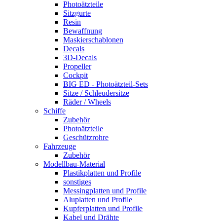
Photoätzteile
Sitzgurte
Resin
Bewaffnung
Maskierschablonen
Decals
3D-Decals
Propeller
Cockpit
BIG ED - Photoätzteil-Sets
Sitze / Schleudersitze
Räder / Wheels
Schiffe
Zubehör
Photoätzteile
Geschützrohre
Fahrzeuge
Zubehör
Modellbau-Material
Plastikplatten und Profile
sonstiges
Messingplatten und Profile
Aluplatten und Profile
Kupferplatten und Profile
Kabel und Drähte