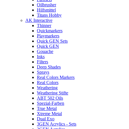
Oilbrusher
Hilfsmittel
Titans Hobby
AK Interactive
Thinner
Quickmarkers
Playmarkers
Quick GEN Sets
Quick GEN
Gouache
Inks
Filters
Deep Shades
Sprays
Real Colors Markers
Real Colors
Weathering
Weathering Stifte
ABT 502 Oils
Spezial-Farben
True Metal
Xtreme Metal
Dual Exo
3GEN Acrylics - Sets