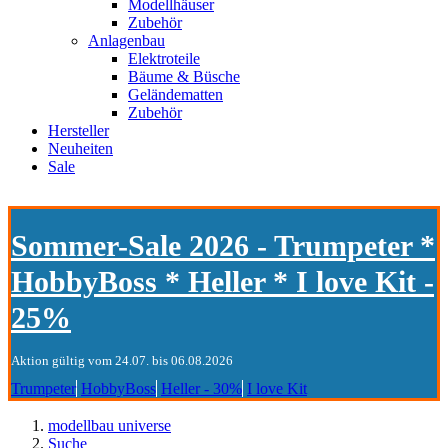
Modellhäuser
Zubehör
Anlagenbau
Elektroteile
Bäume & Büsche
Geländematten
Zubehör
Hersteller
Neuheiten
Sale
Sommer-Sale 2026 - Trumpeter *
HobbyBoss * Heller * I love Kit -
25%
Aktion gültig vom 24.07. bis 06.08.2026
Trumpeter
HobbyBoss
Heller - 30%
I love Kit
modellbau universe
Suche