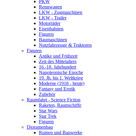
PKW
Rennwagen
LKW - Zugmaschinen
LKW - Trailer
Motorräder
Eisenbahnen
Figuren
Baumaschinen
Nutzfahrzeuge & Traktoren
Figuren
Antike und Frühzeit
Zeit des Mittelalters
16.-18. Jahrhundert
Napoleonische Epoche
19. Jh. bis 1. Weltkrieg
Moderne (1918 - heute)
Fantasy und Erotik
Zubehör
Raumfahrt - Science Fiction
Raketen, Raumschiffe
Star Wars
Star Trek
Figuren
Dioramenbau
Ruinen und Bauwerke