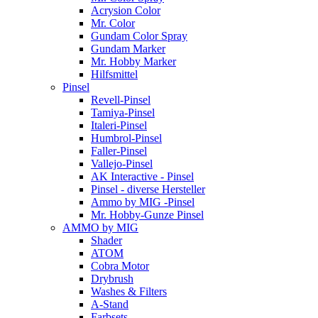
Acrysion Color
Mr. Color
Gundam Color Spray
Gundam Marker
Mr. Hobby Marker
Hilfsmittel
Pinsel
Revell-Pinsel
Tamiya-Pinsel
Italeri-Pinsel
Humbrol-Pinsel
Faller-Pinsel
Vallejo-Pinsel
AK Interactive - Pinsel
Pinsel - diverse Hersteller
Ammo by MIG -Pinsel
Mr. Hobby-Gunze Pinsel
AMMO by MIG
Shader
ATOM
Cobra Motor
Drybrush
Washes & Filters
A-Stand
Farbsets