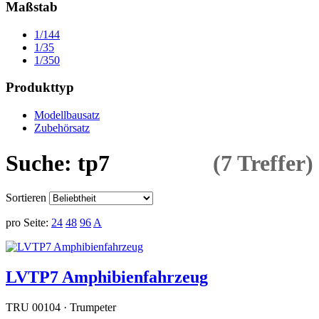
Maßstab
1/144
1/35
1/350
Produkttyp
Modellbausatz
Zubehörsatz
Suche: tp7
(7 Treffer)
Sortieren
pro Seite:
24
48
96
A
LVTP7 Amphibienfahrzeug
TRU 00104 · Trumpeter