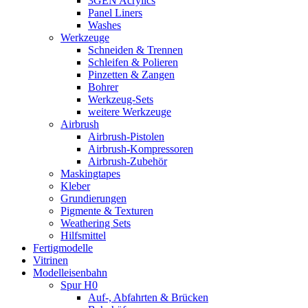
3GEN Acrylics
Panel Liners
Washes
Werkzeuge
Schneiden & Trennen
Schleifen & Polieren
Pinzetten & Zangen
Bohrer
Werkzeug-Sets
weitere Werkzeuge
Airbrush
Airbrush-Pistolen
Airbrush-Kompressoren
Airbrush-Zubehör
Maskingtapes
Kleber
Grundierungen
Pigmente & Texturen
Weathering Sets
Hilfsmittel
Fertigmodelle
Vitrinen
Modelleisenbahn
Spur H0
Auf-, Abfahrten & Brücken