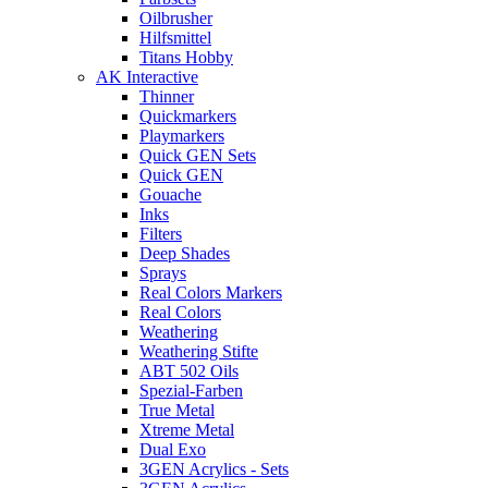
Oilbrusher
Hilfsmittel
Titans Hobby
AK Interactive
Thinner
Quickmarkers
Playmarkers
Quick GEN Sets
Quick GEN
Gouache
Inks
Filters
Deep Shades
Sprays
Real Colors Markers
Real Colors
Weathering
Weathering Stifte
ABT 502 Oils
Spezial-Farben
True Metal
Xtreme Metal
Dual Exo
3GEN Acrylics - Sets