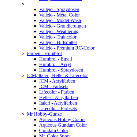
Vallejo - Spraydosen
Vallejo - Metal Color
Vallejo - Model Wash
Vallejo - Grundierungen
Vallejo - Weathering
Vallejo - Traincolor
Vallejo - Hilfsmittel
Vallejo - Premium RC-Color
Farben - Humbrol
Humbrol - Email
Humbrol - Acryl
Humbrol - Spraydosen
ICM, Italeri, Heller & Lifecolor
ICM - Acrylfarben
ICM - Farbsets
Lifecolor - Farben
Heller - Acrylfarben
Italeri - Acrylfarben
Lifecolor - Farbsets
Mr Hobby-Gunze
Aqueous Hobby Colors
Aqueous Gundam Color
Gundam Color
Mr. Color Spray