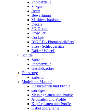
Photoätzteile
Sitzgurte
Resin
Bewaffnung
Maskierschablonen
Decals
3D-Decals
Propeller
Cockpit
BIG ED - Photoätzteil-Sets
Sitze / Schleudersitze
Räder / Wheels
Schiffe
Zubehör
Photoätzteile
Geschützrohre
Fahrzeuge
Zubehör
Modellbau-Material
Plastikplatten und Profile
sonstiges
Messingplatten und Profile
Aluplatten und Profile
Kupferplatten und Profile
Kabel und Drähte