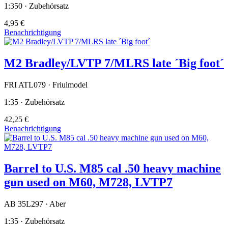
1:350 · Zubehörsatz
4,95 €
Benachrichtigung
M2 Bradley/LVTP 7/MLRS late ´Big foot´
FRI ATL079 · Friulmodel
1:35 · Zubehörsatz
42,25 €
Benachrichtigung
Barrel to U.S. M85 cal .50 heavy machine
gun used on M60, M728, LVTP7
AB 35L297 · Aber
1:35 · Zubehörsatz