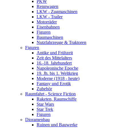
PKW
Rennwagen
LKW - Zugmaschinen
LKW - Trailer
Motorräder
Eisenbahnen
Figuren
Baumaschinen
Nutzfahrzeuge & Traktoren
Figuren
Antike und Frühzeit
Zeit des Mittelalters
16.-18. Jahrhundert
Napoleonische Epoche
19. Jh. bis 1. Weltkrieg
Moderne (1918 - heute)
Fantasy und Erotik
Zubehör
Raumfahrt - Science Fiction
Raketen, Raumschiffe
Star Wars
Star Trek
Figuren
Dioramenbau
Ruinen und Bauwerke