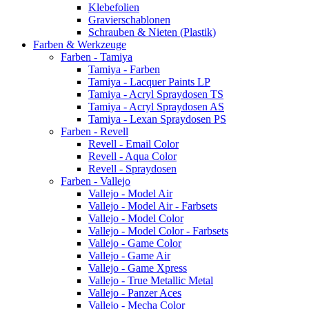
Klebefolien
Gravierschablonen
Schrauben & Nieten (Plastik)
Farben & Werkzeuge
Farben - Tamiya
Tamiya - Farben
Tamiya - Lacquer Paints LP
Tamiya - Acryl Spraydosen TS
Tamiya - Acryl Spraydosen AS
Tamiya - Lexan Spraydosen PS
Farben - Revell
Revell - Email Color
Revell - Aqua Color
Revell - Spraydosen
Farben - Vallejo
Vallejo - Model Air
Vallejo - Model Air - Farbsets
Vallejo - Model Color
Vallejo - Model Color - Farbsets
Vallejo - Game Color
Vallejo - Game Air
Vallejo - Game Xpress
Vallejo - True Metallic Metal
Vallejo - Panzer Aces
Vallejo - Mecha Color