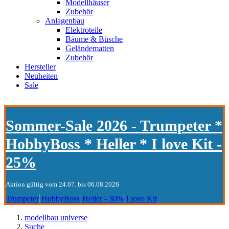
Modellhäuser
Zubehör
Anlagenbau
Elektroteile
Bäume & Büsche
Geländematten
Zubehör
Hersteller
Neuheiten
Sale
Sommer-Sale 2026 - Trumpeter *
HobbyBoss * Heller * I love Kit -
25%
Aktion gültig vom 24.07. bis 06.08.2026
Trumpeter
HobbyBoss
Heller - 30%
I love Kit
modellbau universe
Suche