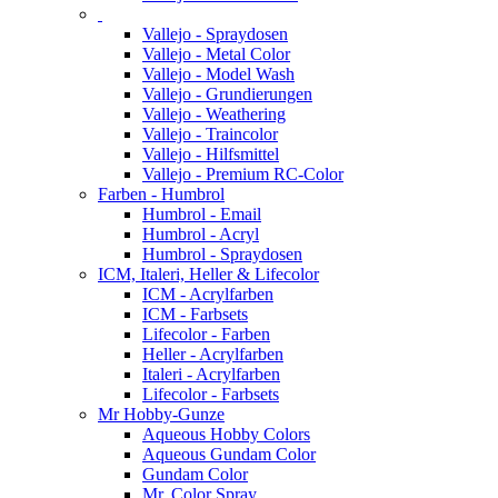
Vallejo - Spraydosen
Vallejo - Metal Color
Vallejo - Model Wash
Vallejo - Grundierungen
Vallejo - Weathering
Vallejo - Traincolor
Vallejo - Hilfsmittel
Vallejo - Premium RC-Color
Farben - Humbrol
Humbrol - Email
Humbrol - Acryl
Humbrol - Spraydosen
ICM, Italeri, Heller & Lifecolor
ICM - Acrylfarben
ICM - Farbsets
Lifecolor - Farben
Heller - Acrylfarben
Italeri - Acrylfarben
Lifecolor - Farbsets
Mr Hobby-Gunze
Aqueous Hobby Colors
Aqueous Gundam Color
Gundam Color
Mr. Color Spray