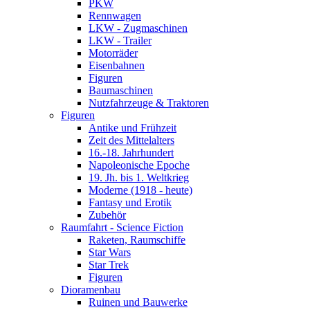
PKW
Rennwagen
LKW - Zugmaschinen
LKW - Trailer
Motorräder
Eisenbahnen
Figuren
Baumaschinen
Nutzfahrzeuge & Traktoren
Figuren
Antike und Frühzeit
Zeit des Mittelalters
16.-18. Jahrhundert
Napoleonische Epoche
19. Jh. bis 1. Weltkrieg
Moderne (1918 - heute)
Fantasy und Erotik
Zubehör
Raumfahrt - Science Fiction
Raketen, Raumschiffe
Star Wars
Star Trek
Figuren
Dioramenbau
Ruinen und Bauwerke