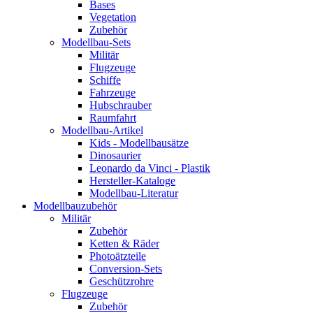
Bases
Vegetation
Zubehör
Modellbau-Sets
Militär
Flugzeuge
Schiffe
Fahrzeuge
Hubschrauber
Raumfahrt
Modellbau-Artikel
Kids - Modellbausätze
Dinosaurier
Leonardo da Vinci - Plastik
Hersteller-Kataloge
Modellbau-Literatur
Modellbauzubehör
Militär
Zubehör
Ketten & Räder
Photoätzteile
Conversion-Sets
Geschützrohre
Flugzeuge
Zubehör