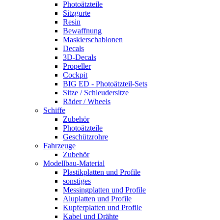
Photoätzteile
Sitzgurte
Resin
Bewaffnung
Maskierschablonen
Decals
3D-Decals
Propeller
Cockpit
BIG ED - Photoätzteil-Sets
Sitze / Schleudersitze
Räder / Wheels
Schiffe
Zubehör
Photoätzteile
Geschützrohre
Fahrzeuge
Zubehör
Modellbau-Material
Plastikplatten und Profile
sonstiges
Messingplatten und Profile
Aluplatten und Profile
Kupferplatten und Profile
Kabel und Drähte