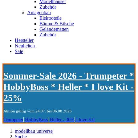
Modellhäuser
Zubehör
Anlagenbau
Elektroteile
Bäume & Büsche
Geländematten
Zubehör
Hersteller
Neuheiten
Sale
Sommer-Sale 2026 - Trumpeter *
HobbyBoss * Heller * I love Kit -
25%
Aktion gültig vom 24.07. bis 06.08.2026
Trumpeter
HobbyBoss
Heller - 30%
I love Kit
modellbau universe
Suche