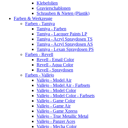
Klebefolien
Gravierschablonen
Schrauben & Nieten (Plastik)
Farben & Werkzeuge
Farben - Tamiya
Tamiya - Farben
Tamiya - Lacquer Paints LP
Tamiya - Acryl Spraydosen TS
Tamiya - Acryl Spraydosen AS
Tamiya - Lexan Spraydosen PS
Farben - Revell
Revell - Email Color
Revell - Aqua Color
Revell - Spraydosen
Farben - Vallejo
Vallejo - Model Air
Vallejo - Model Air - Farbsets
Vallejo - Model Color
Vallejo - Model Color - Farbsets
Vallejo - Game Color
Vallejo - Game Air
Vallejo - Game Xpress
Vallejo - True Metallic Metal
Vallejo - Panzer Aces
Vallejo - Mecha Color