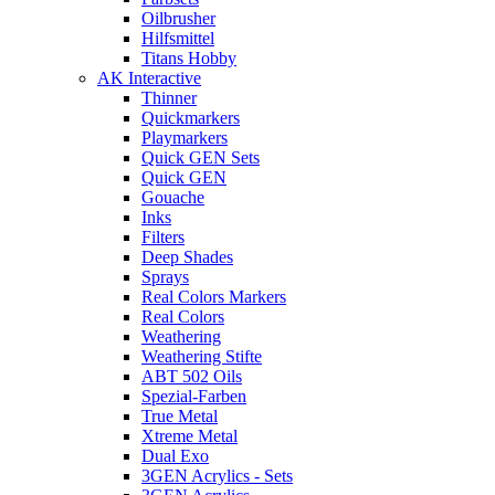
Oilbrusher
Hilfsmittel
Titans Hobby
AK Interactive
Thinner
Quickmarkers
Playmarkers
Quick GEN Sets
Quick GEN
Gouache
Inks
Filters
Deep Shades
Sprays
Real Colors Markers
Real Colors
Weathering
Weathering Stifte
ABT 502 Oils
Spezial-Farben
True Metal
Xtreme Metal
Dual Exo
3GEN Acrylics - Sets