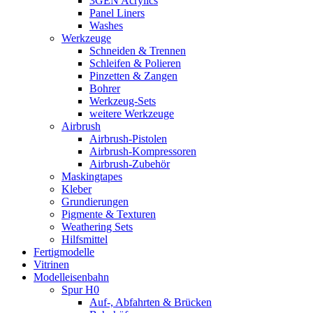
3GEN Acrylics
Panel Liners
Washes
Werkzeuge
Schneiden & Trennen
Schleifen & Polieren
Pinzetten & Zangen
Bohrer
Werkzeug-Sets
weitere Werkzeuge
Airbrush
Airbrush-Pistolen
Airbrush-Kompressoren
Airbrush-Zubehör
Maskingtapes
Kleber
Grundierungen
Pigmente & Texturen
Weathering Sets
Hilfsmittel
Fertigmodelle
Vitrinen
Modelleisenbahn
Spur H0
Auf-, Abfahrten & Brücken