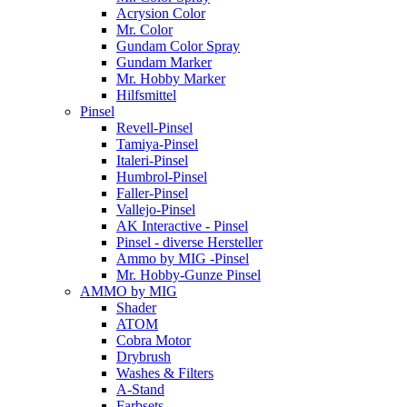
Acrysion Color
Mr. Color
Gundam Color Spray
Gundam Marker
Mr. Hobby Marker
Hilfsmittel
Pinsel
Revell-Pinsel
Tamiya-Pinsel
Italeri-Pinsel
Humbrol-Pinsel
Faller-Pinsel
Vallejo-Pinsel
AK Interactive - Pinsel
Pinsel - diverse Hersteller
Ammo by MIG -Pinsel
Mr. Hobby-Gunze Pinsel
AMMO by MIG
Shader
ATOM
Cobra Motor
Drybrush
Washes & Filters
A-Stand
Farbsets