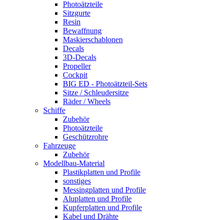
Photoätzteile
Sitzgurte
Resin
Bewaffnung
Maskierschablonen
Decals
3D-Decals
Propeller
Cockpit
BIG ED - Photoätzteil-Sets
Sitze / Schleudersitze
Räder / Wheels
Schiffe
Zubehör
Photoätzteile
Geschützrohre
Fahrzeuge
Zubehör
Modellbau-Material
Plastikplatten und Profile
sonstiges
Messingplatten und Profile
Aluplatten und Profile
Kupferplatten und Profile
Kabel und Drähte