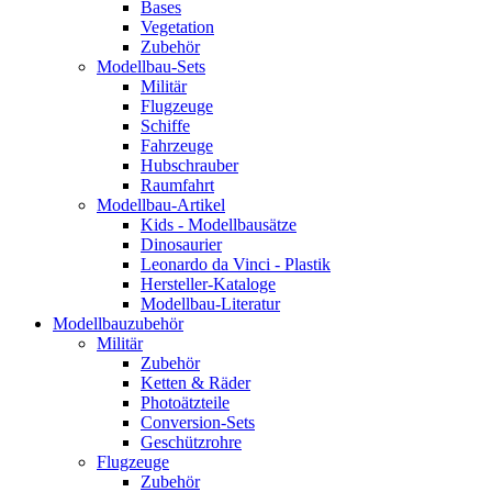
Bases
Vegetation
Zubehör
Modellbau-Sets
Militär
Flugzeuge
Schiffe
Fahrzeuge
Hubschrauber
Raumfahrt
Modellbau-Artikel
Kids - Modellbausätze
Dinosaurier
Leonardo da Vinci - Plastik
Hersteller-Kataloge
Modellbau-Literatur
Modellbauzubehör
Militär
Zubehör
Ketten & Räder
Photoätzteile
Conversion-Sets
Geschützrohre
Flugzeuge
Zubehör