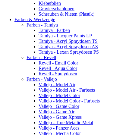
Klebefolien
Gravierschablonen
Schrauben & Nieten (Plastik)
Farben & Werkzeuge
Farben - Tamiya
Tamiya - Farben
Tamiya - Lacquer Paints LP
Tamiya - Acryl Spraydosen TS
Tamiya - Acryl Spraydosen AS
Tamiya - Lexan Spraydosen PS
Farben - Revell
Revell - Email Color
Revell - Aqua Color
Revell - Spraydosen
Farben - Vallejo
Vallejo - Model Air
Vallejo - Model Air - Farbsets
Vallejo - Model Color
Vallejo - Model Color - Farbsets
Vallejo - Game Color
Vallejo - Game Air
Vallejo - Game Xpress
Vallejo - True Metallic Metal
Vallejo - Panzer Aces
Vallejo - Mecha Color