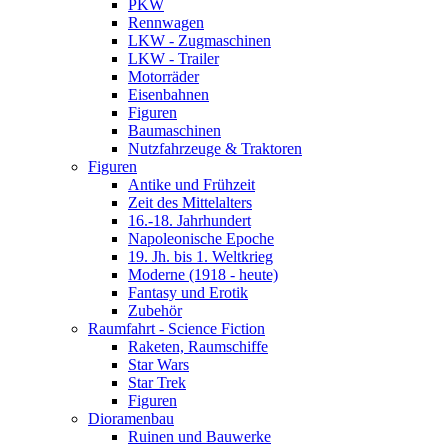
PKW
Rennwagen
LKW - Zugmaschinen
LKW - Trailer
Motorräder
Eisenbahnen
Figuren
Baumaschinen
Nutzfahrzeuge & Traktoren
Figuren
Antike und Frühzeit
Zeit des Mittelalters
16.-18. Jahrhundert
Napoleonische Epoche
19. Jh. bis 1. Weltkrieg
Moderne (1918 - heute)
Fantasy und Erotik
Zubehör
Raumfahrt - Science Fiction
Raketen, Raumschiffe
Star Wars
Star Trek
Figuren
Dioramenbau
Ruinen und Bauwerke