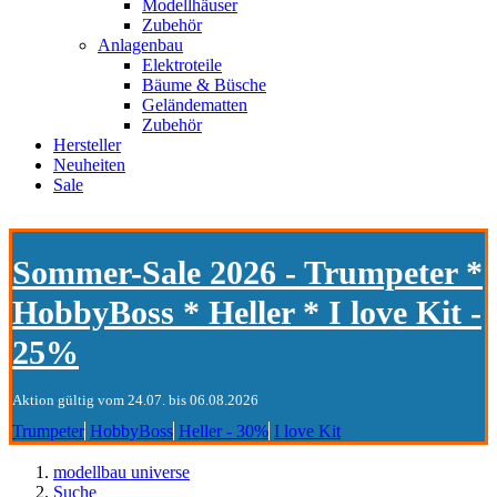
Modellhäuser
Zubehör
Anlagenbau
Elektroteile
Bäume & Büsche
Geländematten
Zubehör
Hersteller
Neuheiten
Sale
Sommer-Sale 2026 - Trumpeter *
HobbyBoss * Heller * I love Kit -
25%
Aktion gültig vom 24.07. bis 06.08.2026
Trumpeter
HobbyBoss
Heller - 30%
I love Kit
modellbau universe
Suche