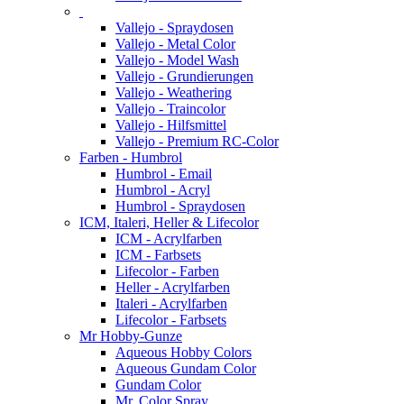
Vallejo - Spraydosen
Vallejo - Metal Color
Vallejo - Model Wash
Vallejo - Grundierungen
Vallejo - Weathering
Vallejo - Traincolor
Vallejo - Hilfsmittel
Vallejo - Premium RC-Color
Farben - Humbrol
Humbrol - Email
Humbrol - Acryl
Humbrol - Spraydosen
ICM, Italeri, Heller & Lifecolor
ICM - Acrylfarben
ICM - Farbsets
Lifecolor - Farben
Heller - Acrylfarben
Italeri - Acrylfarben
Lifecolor - Farbsets
Mr Hobby-Gunze
Aqueous Hobby Colors
Aqueous Gundam Color
Gundam Color
Mr. Color Spray