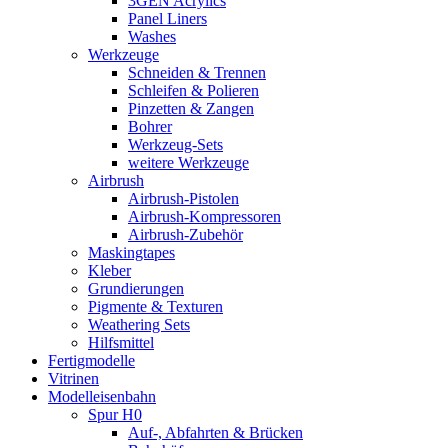
3GEN Acrylics
Panel Liners
Washes
Werkzeuge
Schneiden & Trennen
Schleifen & Polieren
Pinzetten & Zangen
Bohrer
Werkzeug-Sets
weitere Werkzeuge
Airbrush
Airbrush-Pistolen
Airbrush-Kompressoren
Airbrush-Zubehör
Maskingtapes
Kleber
Grundierungen
Pigmente & Texturen
Weathering Sets
Hilfsmittel
Fertigmodelle
Vitrinen
Modelleisenbahn
Spur H0
Auf-, Abfahrten & Brücken