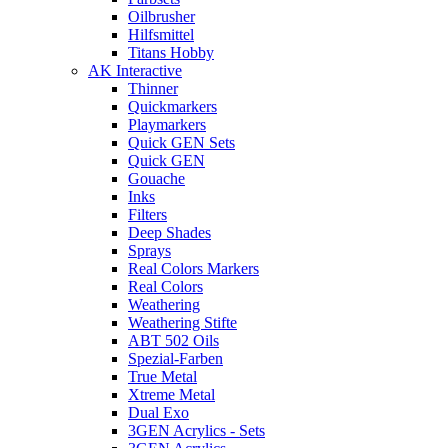
Oilbrusher
Hilfsmittel
Titans Hobby
AK Interactive
Thinner
Quickmarkers
Playmarkers
Quick GEN Sets
Quick GEN
Gouache
Inks
Filters
Deep Shades
Sprays
Real Colors Markers
Real Colors
Weathering
Weathering Stifte
ABT 502 Oils
Spezial-Farben
True Metal
Xtreme Metal
Dual Exo
3GEN Acrylics - Sets