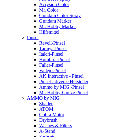
Acrysion Color
Mr. Color
Gundam Color Spray
Gundam Marker
Mr. Hobby Marker
Hilfsmittel
Pinsel
Revell-Pinsel
Tamiya-Pinsel
Italeri-Pinsel
Humbrol-Pinsel
Faller-Pinsel
Vallejo-Pinsel
AK Interactive - Pinsel
Pinsel - diverse Hersteller
Ammo by MIG -Pinsel
Mr. Hobby-Gunze Pinsel
AMMO by MIG
Shader
ATOM
Cobra Motor
Drybrush
Washes & Filters
A-Stand
Farbsets