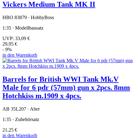
Vickers Medium Tank MK II
HBO 83879 · HobbyBoss
1:35 · Modellbausatz
UVP:
33,09 €
29,95 €
- 9%
in den Warenkorb
Barrels for British WWI Tank Mk.V
Male for 6 pdr (57mm) gun x 2pcs. 8mm
Hotchkiss m.1909 x 4pcs.
AB 35L207 · Aber
1:35 · Zubehörsatz
21,25 €
in den Warenkorb