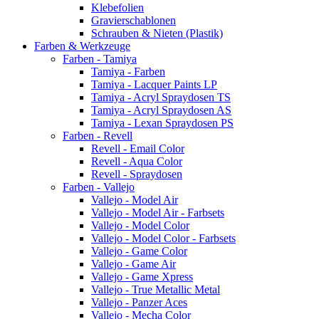
Klebefolien
Gravierschablonen
Schrauben & Nieten (Plastik)
Farben & Werkzeuge
Farben - Tamiya
Tamiya - Farben
Tamiya - Lacquer Paints LP
Tamiya - Acryl Spraydosen TS
Tamiya - Acryl Spraydosen AS
Tamiya - Lexan Spraydosen PS
Farben - Revell
Revell - Email Color
Revell - Aqua Color
Revell - Spraydosen
Farben - Vallejo
Vallejo - Model Air
Vallejo - Model Air - Farbsets
Vallejo - Model Color
Vallejo - Model Color - Farbsets
Vallejo - Game Color
Vallejo - Game Air
Vallejo - Game Xpress
Vallejo - True Metallic Metal
Vallejo - Panzer Aces
Vallejo - Mecha Color