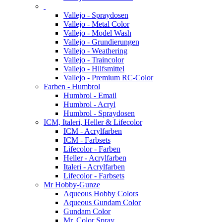
Vallejo - Spraydosen
Vallejo - Metal Color
Vallejo - Model Wash
Vallejo - Grundierungen
Vallejo - Weathering
Vallejo - Traincolor
Vallejo - Hilfsmittel
Vallejo - Premium RC-Color
Farben - Humbrol
Humbrol - Email
Humbrol - Acryl
Humbrol - Spraydosen
ICM, Italeri, Heller & Lifecolor
ICM - Acrylfarben
ICM - Farbsets
Lifecolor - Farben
Heller - Acrylfarben
Italeri - Acrylfarben
Lifecolor - Farbsets
Mr Hobby-Gunze
Aqueous Hobby Colors
Aqueous Gundam Color
Gundam Color
Mr. Color Spray