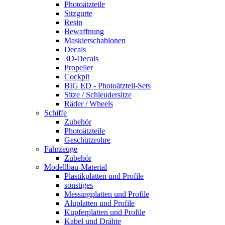
Photoätzteile
Sitzgurte
Resin
Bewaffnung
Maskierschablonen
Decals
3D-Decals
Propeller
Cockpit
BIG ED - Photoätzteil-Sets
Sitze / Schleudersitze
Räder / Wheels
Schiffe
Zubehör
Photoätzteile
Geschützrohre
Fahrzeuge
Zubehör
Modellbau-Material
Plastikplatten und Profile
sonstiges
Messingplatten und Profile
Aluplatten und Profile
Kupferplatten und Profile
Kabel und Drähte