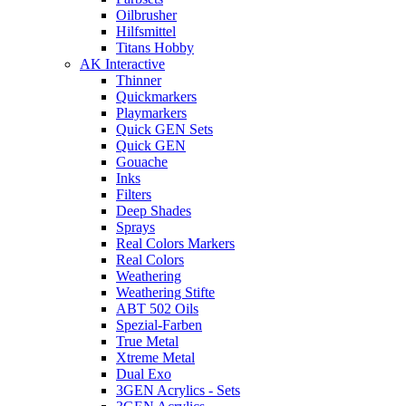
Oilbrusher
Hilfsmittel
Titans Hobby
AK Interactive
Thinner
Quickmarkers
Playmarkers
Quick GEN Sets
Quick GEN
Gouache
Inks
Filters
Deep Shades
Sprays
Real Colors Markers
Real Colors
Weathering
Weathering Stifte
ABT 502 Oils
Spezial-Farben
True Metal
Xtreme Metal
Dual Exo
3GEN Acrylics - Sets