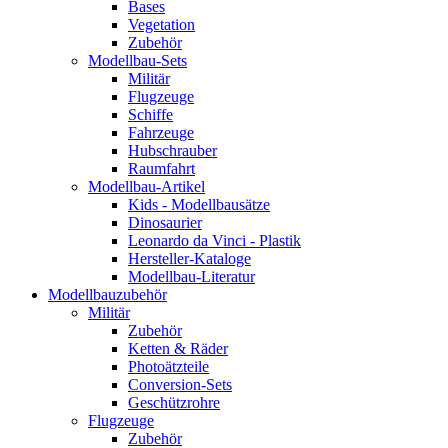
Bases
Vegetation
Zubehör
Modellbau-Sets
Militär
Flugzeuge
Schiffe
Fahrzeuge
Hubschrauber
Raumfahrt
Modellbau-Artikel
Kids - Modellbausätze
Dinosaurier
Leonardo da Vinci - Plastik
Hersteller-Kataloge
Modellbau-Literatur
Modellbauzubehör
Militär
Zubehör
Ketten & Räder
Photoätzteile
Conversion-Sets
Geschützrohre
Flugzeuge
Zubehör