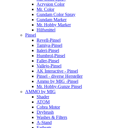
Acrysion Color
Mr. Color
Gundam Color Spray
Gundam Marker
Mr. Hobby Marker
Hilfsmittel
Pinsel
Revell-Pinsel
Tamiya-Pinsel
Italeri-Pinsel
Humbrol-Pinsel
Faller-Pinsel
Vallejo-Pinsel
AK Interactive - Pinsel
Pinsel - diverse Hersteller
Ammo by MIG -Pinsel
Mr. Hobby-Gunze Pinsel
AMMO by MIG
Shader
ATOM
Cobra Motor
Drybrush
Washes & Filters
A-Stand
Farbsets