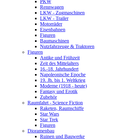
PKW
Rennwagen
LKW - Zugmaschinen
LKW - Trailer
Motorräder
Eisenbahnen
Figuren
Baumaschinen
Nutzfahrzeuge & Traktoren
Figuren
Antike und Frühzeit
Zeit des Mittelalters
16.-18. Jahrhundert
Napoleonische Epoche
19. Jh. bis 1. Weltkrieg
Moderne (1918 - heute)
Fantasy und Erotik
Zubehör
Raumfahrt - Science Fiction
Raketen, Raumschiffe
Star Wars
Star Trek
Figuren
Dioramenbau
Ruinen und Bauwerke