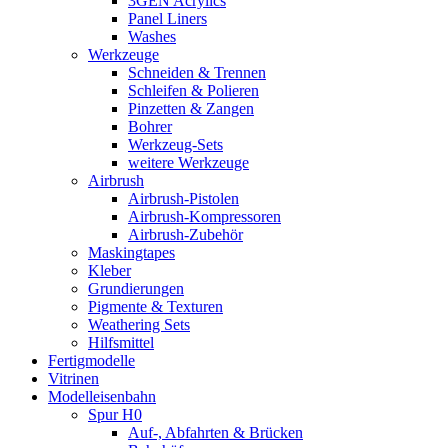
3GEN Acrylics
Panel Liners
Washes
Werkzeuge
Schneiden & Trennen
Schleifen & Polieren
Pinzetten & Zangen
Bohrer
Werkzeug-Sets
weitere Werkzeuge
Airbrush
Airbrush-Pistolen
Airbrush-Kompressoren
Airbrush-Zubehör
Maskingtapes
Kleber
Grundierungen
Pigmente & Texturen
Weathering Sets
Hilfsmittel
Fertigmodelle
Vitrinen
Modelleisenbahn
Spur H0
Auf-, Abfahrten & Brücken