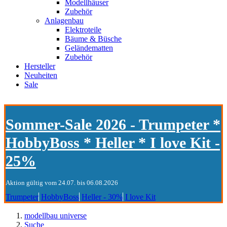
Modellhäuser
Zubehör
Anlagenbau
Elektroteile
Bäume & Büsche
Geländematten
Zubehör
Hersteller
Neuheiten
Sale
Sommer-Sale 2026 - Trumpeter *
HobbyBoss * Heller * I love Kit -
25%
Aktion gültig vom 24.07. bis 06.08.2026
Trumpeter
HobbyBoss
Heller - 30%
I love Kit
modellbau universe
Suche