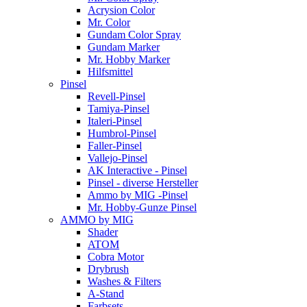
Acrysion Color
Mr. Color
Gundam Color Spray
Gundam Marker
Mr. Hobby Marker
Hilfsmittel
Pinsel
Revell-Pinsel
Tamiya-Pinsel
Italeri-Pinsel
Humbrol-Pinsel
Faller-Pinsel
Vallejo-Pinsel
AK Interactive - Pinsel
Pinsel - diverse Hersteller
Ammo by MIG -Pinsel
Mr. Hobby-Gunze Pinsel
AMMO by MIG
Shader
ATOM
Cobra Motor
Drybrush
Washes & Filters
A-Stand
Farbsets