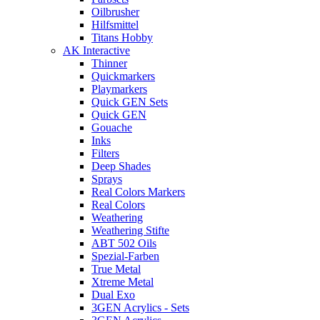
Oilbrusher
Hilfsmittel
Titans Hobby
AK Interactive
Thinner
Quickmarkers
Playmarkers
Quick GEN Sets
Quick GEN
Gouache
Inks
Filters
Deep Shades
Sprays
Real Colors Markers
Real Colors
Weathering
Weathering Stifte
ABT 502 Oils
Spezial-Farben
True Metal
Xtreme Metal
Dual Exo
3GEN Acrylics - Sets