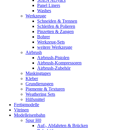
3GEN Acrylics
Panel Liners
Washes
Werkzeuge
Schneiden & Trennen
Schleifen & Polieren
Pinzetten & Zangen
Bohrer
Werkzeug-Sets
weitere Werkzeuge
Airbrush
Airbrush-Pistolen
Airbrush-Kompressoren
Airbrush-Zubehör
Maskingtapes
Kleber
Grundierungen
Pigmente & Texturen
Weathering Sets
Hilfsmittel
Fertigmodelle
Vitrinen
Modelleisenbahn
Spur H0
Auf-, Abfahrten & Brücken