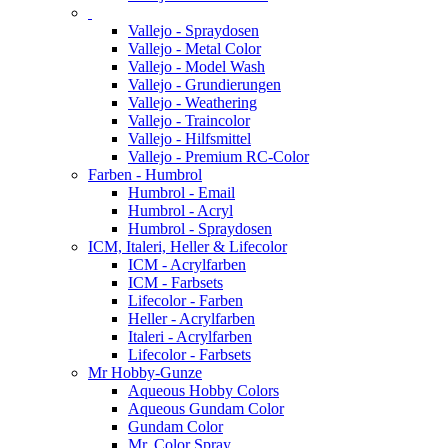
Vallejo - Spraydosen
Vallejo - Metal Color
Vallejo - Model Wash
Vallejo - Grundierungen
Vallejo - Weathering
Vallejo - Traincolor
Vallejo - Hilfsmittel
Vallejo - Premium RC-Color
Farben - Humbrol
Humbrol - Email
Humbrol - Acryl
Humbrol - Spraydosen
ICM, Italeri, Heller & Lifecolor
ICM - Acrylfarben
ICM - Farbsets
Lifecolor - Farben
Heller - Acrylfarben
Italeri - Acrylfarben
Lifecolor - Farbsets
Mr Hobby-Gunze
Aqueous Hobby Colors
Aqueous Gundam Color
Gundam Color
Mr. Color Spray