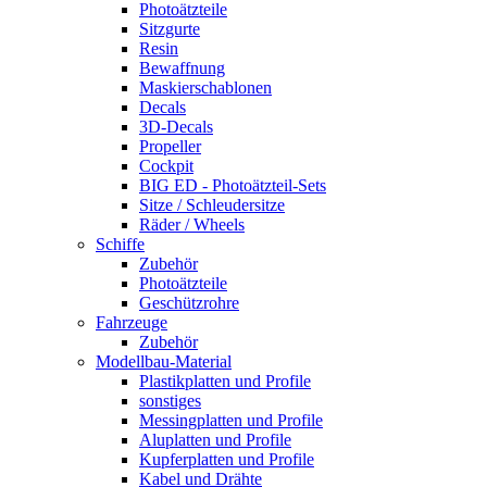
Photoätzteile
Sitzgurte
Resin
Bewaffnung
Maskierschablonen
Decals
3D-Decals
Propeller
Cockpit
BIG ED - Photoätzteil-Sets
Sitze / Schleudersitze
Räder / Wheels
Schiffe
Zubehör
Photoätzteile
Geschützrohre
Fahrzeuge
Zubehör
Modellbau-Material
Plastikplatten und Profile
sonstiges
Messingplatten und Profile
Aluplatten und Profile
Kupferplatten und Profile
Kabel und Drähte