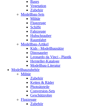
Bases
Vegetation
Zubehör
Modellbau-Sets
Militär
Flugzeuge
Schiffe
Fahrzeuge
Hubschrauber
Raumfahrt
Modellbau-Artikel
Kids - Modellbausätze
Dinosaurier
Leonardo da Vinci - Plastik
Hersteller-Kataloge
Modellbau-Literatur
Modellbauzubehör
Militär
Zubehör
Ketten & Räder
Photoätzteile
Conversion-Sets
Geschützrohre
Flugzeuge
Zubehör