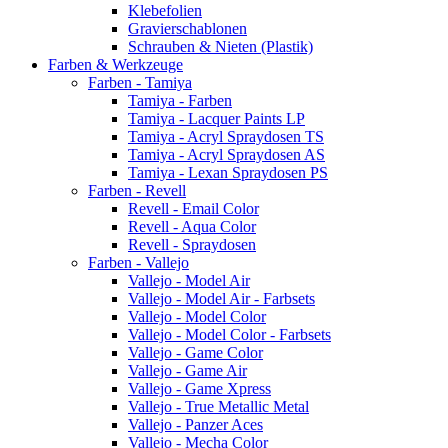
Klebefolien
Gravierschablonen
Schrauben & Nieten (Plastik)
Farben & Werkzeuge
Farben - Tamiya
Tamiya - Farben
Tamiya - Lacquer Paints LP
Tamiya - Acryl Spraydosen TS
Tamiya - Acryl Spraydosen AS
Tamiya - Lexan Spraydosen PS
Farben - Revell
Revell - Email Color
Revell - Aqua Color
Revell - Spraydosen
Farben - Vallejo
Vallejo - Model Air
Vallejo - Model Air - Farbsets
Vallejo - Model Color
Vallejo - Model Color - Farbsets
Vallejo - Game Color
Vallejo - Game Air
Vallejo - Game Xpress
Vallejo - True Metallic Metal
Vallejo - Panzer Aces
Vallejo - Mecha Color