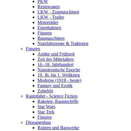
PKW
Rennwagen
LKW - Zugmaschinen
LKW - Trailer
Motorräder
Eisenbahnen
Figuren
Baumaschinen
Nutzfahrzeuge & Traktoren
Figuren
Antike und Frühzeit
Zeit des Mittelalters
16.-18. Jahrhundert
Napoleonische Epoche
19. Jh. bis 1. Weltkrieg
Moderne (1918 - heute)
Fantasy und Erotik
Zubehör
Raumfahrt - Science Fiction
Raketen, Raumschiffe
Star Wars
Star Trek
Figuren
Dioramenbau
Ruinen und Bauwerke