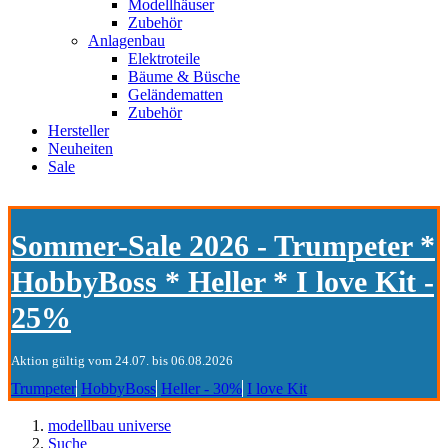
Modellhäuser
Zubehör
Anlagenbau
Elektroteile
Bäume & Büsche
Geländematten
Zubehör
Hersteller
Neuheiten
Sale
Sommer-Sale 2026 - Trumpeter *
HobbyBoss * Heller * I love Kit -
25%
Aktion gültig vom 24.07. bis 06.08.2026
Trumpeter
HobbyBoss
Heller - 30%
I love Kit
modellbau universe
Suche