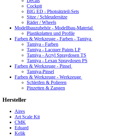
Decals
Cockpit
BIG ED - Photoätzteil-Sets
Sitze / Schleudersitze
Räder / Wheels
Modellbauzubehör - Modellbau-Material
Plastikplatten und Profile
Farben & Werkzeuge - Farben - Tamiya
Tamiya - Farben
Tamiya - Lacquer Paints LP
Tamiya - Acryl Spraydosen TS
Tamiya - Lexan Spraydosen PS
Farben & Werkzeuge - Pinsel
Tamiya-Pinsel
Farben & Werkzeuge - Werkzeuge
Schleifen & Polieren
Pinzetten & Zangen
Hersteller
Aires
Art Scale Kit
CMK
Eduard
Kelik