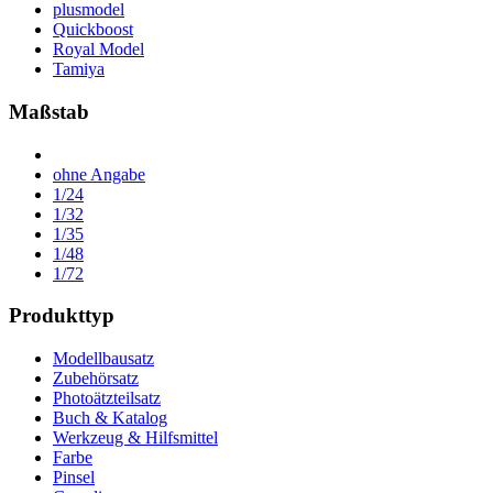
plusmodel
Quickboost
Royal Model
Tamiya
Maßstab
ohne Angabe
1/24
1/32
1/35
1/48
1/72
Produkttyp
Modellbausatz
Zubehörsatz
Photoätzteilsatz
Buch & Katalog
Werkzeug & Hilfsmittel
Farbe
Pinsel