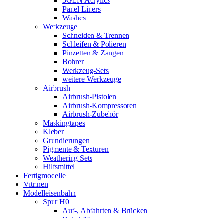
3GEN Acrylics
Panel Liners
Washes
Werkzeuge
Schneiden & Trennen
Schleifen & Polieren
Pinzetten & Zangen
Bohrer
Werkzeug-Sets
weitere Werkzeuge
Airbrush
Airbrush-Pistolen
Airbrush-Kompressoren
Airbrush-Zubehör
Maskingtapes
Kleber
Grundierungen
Pigmente & Texturen
Weathering Sets
Hilfsmittel
Fertigmodelle
Vitrinen
Modelleisenbahn
Spur H0
Auf-, Abfahrten & Brücken