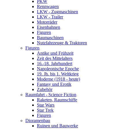
PKW
Rennwagen
LKW - Zugmaschinen
LKW - Trailer
Motorräder
Eisenbahnen
Figuren
Baumaschinen
Nutzfahrzeuge & Traktoren
Figuren
Antike und Frühzeit
Zeit des Mittelalters
16.-18. Jahrhundert
Napoleonische Epoche
19. Jh. bis 1. Weltkrieg
Moderne (1918 - heute)
Fantasy und Erotik
Zubehör
Raumfahrt - Science Fiction
Raketen, Raumschiffe
Star Wars
Star Trek
Figuren
Dioramenbau
Ruinen und Bauwerke