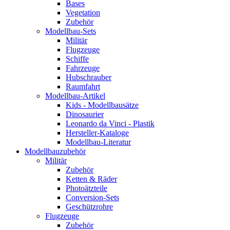
Bases
Vegetation
Zubehör
Modellbau-Sets
Militär
Flugzeuge
Schiffe
Fahrzeuge
Hubschrauber
Raumfahrt
Modellbau-Artikel
Kids - Modellbausätze
Dinosaurier
Leonardo da Vinci - Plastik
Hersteller-Kataloge
Modellbau-Literatur
Modellbauzubehör
Militär
Zubehör
Ketten & Räder
Photoätzteile
Conversion-Sets
Geschützrohre
Flugzeuge
Zubehör