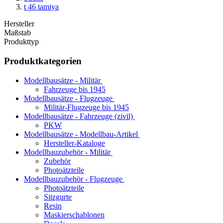
t 46 tamiya
Hersteller
Maßstab
Produkttyp
Produktkategorien
Modellbausätze - Militär
Fahrzeuge bis 1945
Modellbausätze - Flugzeuge
Militär-Flugzeuge bis 1945
Modellbausätze - Fahrzeuge (zivil)
PKW
Modellbausätze - Modellbau-Artikel
Hersteller-Kataloge
Modellbauzubehör - Militär
Zubehör
Photoätzteile
Modellbauzubehör - Flugzeuge
Photoätzteile
Sitzgurte
Resin
Maskierschablonen