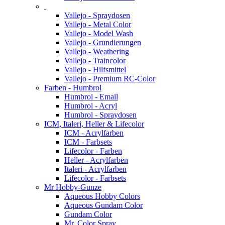
Vallejo - Spraydosen
Vallejo - Metal Color
Vallejo - Model Wash
Vallejo - Grundierungen
Vallejo - Weathering
Vallejo - Traincolor
Vallejo - Hilfsmittel
Vallejo - Premium RC-Color
Farben - Humbrol
Humbrol - Email
Humbrol - Acryl
Humbrol - Spraydosen
ICM, Italeri, Heller & Lifecolor
ICM - Acrylfarben
ICM - Farbsets
Lifecolor - Farben
Heller - Acrylfarben
Italeri - Acrylfarben
Lifecolor - Farbsets
Mr Hobby-Gunze
Aqueous Hobby Colors
Aqueous Gundam Color
Gundam Color
Mr. Color Spray