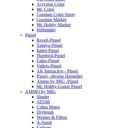
Acrysion Color
Mr. Color
Gundam Color Spray
Gundam Marker
Mr. Hobby Marker
Hilfsmittel
Pinsel
Revell-Pinsel
Tamiya-Pinsel
Italeri-Pinsel
Humbrol-Pinsel
Faller-Pinsel
Vallejo-Pinsel
AK Interactive - Pinsel
Pinsel - diverse Hersteller
Ammo by MIG -Pinsel
Mr. Hobby-Gunze Pinsel
AMMO by MIG
Shader
ATOM
Cobra Motor
Drybrush
Washes & Filters
A-Stand
Farbsets