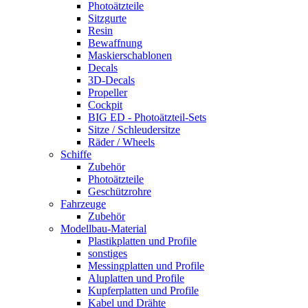
Photoätzteile
Sitzgurte
Resin
Bewaffnung
Maskierschablonen
Decals
3D-Decals
Propeller
Cockpit
BIG ED - Photoätzteil-Sets
Sitze / Schleudersitze
Räder / Wheels
Schiffe
Zubehör
Photoätzteile
Geschützrohre
Fahrzeuge
Zubehör
Modellbau-Material
Plastikplatten und Profile
sonstiges
Messingplatten und Profile
Aluplatten und Profile
Kupferplatten und Profile
Kabel und Drähte