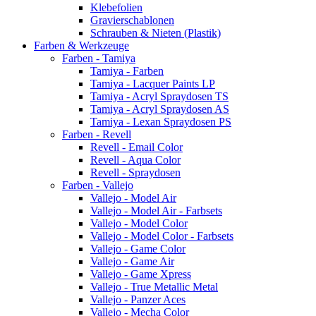
Klebefolien
Gravierschablonen
Schrauben & Nieten (Plastik)
Farben & Werkzeuge
Farben - Tamiya
Tamiya - Farben
Tamiya - Lacquer Paints LP
Tamiya - Acryl Spraydosen TS
Tamiya - Acryl Spraydosen AS
Tamiya - Lexan Spraydosen PS
Farben - Revell
Revell - Email Color
Revell - Aqua Color
Revell - Spraydosen
Farben - Vallejo
Vallejo - Model Air
Vallejo - Model Air - Farbsets
Vallejo - Model Color
Vallejo - Model Color - Farbsets
Vallejo - Game Color
Vallejo - Game Air
Vallejo - Game Xpress
Vallejo - True Metallic Metal
Vallejo - Panzer Aces
Vallejo - Mecha Color