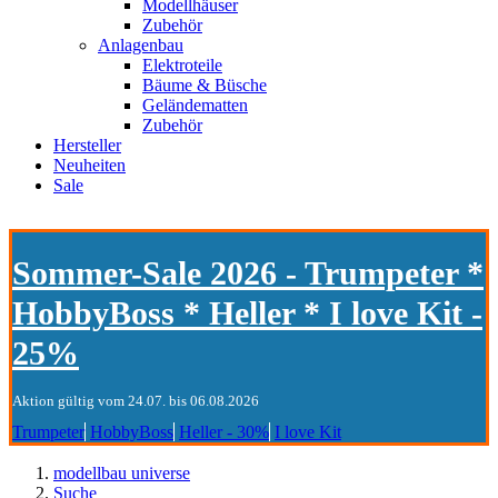
Modellhäuser
Zubehör
Anlagenbau
Elektroteile
Bäume & Büsche
Geländematten
Zubehör
Hersteller
Neuheiten
Sale
Sommer-Sale 2026 - Trumpeter *
HobbyBoss * Heller * I love Kit -
25%
Aktion gültig vom 24.07. bis 06.08.2026
Trumpeter
HobbyBoss
Heller - 30%
I love Kit
modellbau universe
Suche