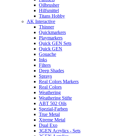
Oilbrusher
Hilfsmittel
Titans Hobby
AK Interactive
Thinner
Quickmarkers
Playmarkers
Quick GEN Sets
Quick GEN
Gouache
Inks
Filters
Deep Shades
Sprays
Real Colors Markers
Real Colors
Weathering
Weathering Stifte
ABT 502 Oils
Spezial-Farben
True Metal
Xtreme Metal
Dual Exo
3GEN Acrylics - Sets