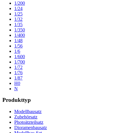
1/200
1/24
1/25
1/32
1/35
1/350
1/400
1/48
1/56
1/6
1/600
1/700
1/72
1/76
1/87
H0
N
Produkttyp
Modellbausatz
Zubehörsatz
Photoätzteilsatz
Dioramenbausatz
Modellbau-Set