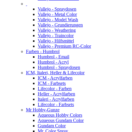
Vallejo - Spraydosen
Vallejo - Metal Color
Vallejo - Model Wash
Vallejo - Grundierungen
Vallejo - Weathering
Vallejo - Traincolor
Vallejo - Hilfsmittel
Vallejo - Premium RC-Color
Farben - Humbrol
Humbrol - Email
Humbrol - Acryl
Humbrol - Spraydosen
ICM, Italeri, Heller & Lifecolor
ICM - Acrylfarben
ICM - Farbsets
Lifecolor - Farben
Heller - Acrylfarben
Italeri - Acrylfarben
Lifecolor - Farbsets
Mr Hobby-Gunze
Aqueous Hobby Colors
Aqueous Gundam Color
Gundam Color
Mr. Color Spray