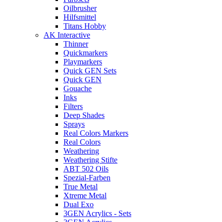
Oilbrusher
Hilfsmittel
Titans Hobby
AK Interactive
Thinner
Quickmarkers
Playmarkers
Quick GEN Sets
Quick GEN
Gouache
Inks
Filters
Deep Shades
Sprays
Real Colors Markers
Real Colors
Weathering
Weathering Stifte
ABT 502 Oils
Spezial-Farben
True Metal
Xtreme Metal
Dual Exo
3GEN Acrylics - Sets