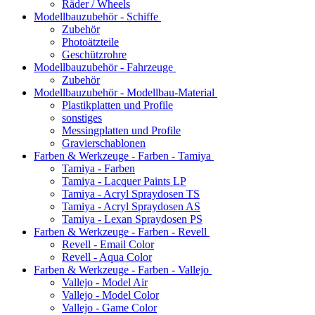
Räder / Wheels
Modellbauzubehör - Schiffe
Zubehör
Photoätzteile
Geschützrohre
Modellbauzubehör - Fahrzeuge
Zubehör
Modellbauzubehör - Modellbau-Material
Plastikplatten und Profile
sonstiges
Messingplatten und Profile
Gravierschablonen
Farben & Werkzeuge - Farben - Tamiya
Tamiya - Farben
Tamiya - Lacquer Paints LP
Tamiya - Acryl Spraydosen TS
Tamiya - Acryl Spraydosen AS
Tamiya - Lexan Spraydosen PS
Farben & Werkzeuge - Farben - Revell
Revell - Email Color
Revell - Aqua Color
Farben & Werkzeuge - Farben - Vallejo
Vallejo - Model Air
Vallejo - Model Color
Vallejo - Game Color