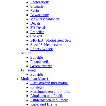
Photoätzteile
Sitzgurte
Resin
Bewaffnung
Maskierschablonen
Decals
3D-Decals
Propeller
Cockpit
BIG ED - Photoätzteil-Sets
Sitze / Schleudersitze
Räder / Wheels
Schiffe
Zubehör
Photoätzteile
Geschützrohre
Fahrzeuge
Zubehör
Modellbau-Material
Plastikplatten und Profile
sonstiges
Messingplatten und Profile
Aluplatten und Profile
Kupferplatten und Profile
Kabel und Drähte