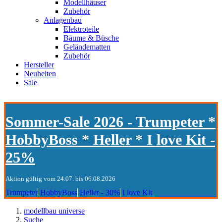
Modellhäuser
Zubehör
Anlagenbau
Elektroteile
Bäume & Büsche
Geländematten
Zubehör
Hersteller
Neuheiten
Sale
Sommer-Sale 2026 - Trumpeter *
HobbyBoss * Heller * I love Kit -
25%
Aktion gültig vom 24.07. bis 06.08.2026
Trumpeter
HobbyBoss
Heller - 30%
I love Kit
modellbau universe
Suche