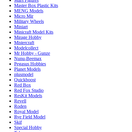
Mars Figures
Master Box Plastic Kits
MENG Models
Micro Mir
Military Wheels
Miniart
Minicraft Model Kits
Mirage Hobby
Mistercraft
Modelcollect
Mr Hobby - Gunze
Nunu-Beemax
Pegasus Hobbies
Planet Models
plusmodel
Quickboost
Red Box
Red Fox Studio
ResKit Models
Revell
Roden
Royal Model
Rye Field Model
Skif
Special Hobby