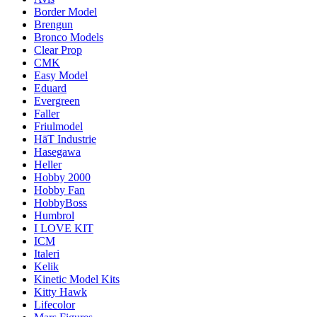
Border Model
Brengun
Bronco Models
Clear Prop
CMK
Easy Model
Eduard
Evergreen
Faller
Friulmodel
HäT Industrie
Hasegawa
Heller
Hobby 2000
Hobby Fan
HobbyBoss
Humbrol
I LOVE KIT
ICM
Italeri
Kelik
Kinetic Model Kits
Kitty Hawk
Lifecolor