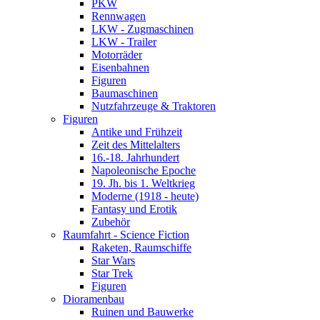
PKW
Rennwagen
LKW - Zugmaschinen
LKW - Trailer
Motorräder
Eisenbahnen
Figuren
Baumaschinen
Nutzfahrzeuge & Traktoren
Figuren
Antike und Frühzeit
Zeit des Mittelalters
16.-18. Jahrhundert
Napoleonische Epoche
19. Jh. bis 1. Weltkrieg
Moderne (1918 - heute)
Fantasy und Erotik
Zubehör
Raumfahrt - Science Fiction
Raketen, Raumschiffe
Star Wars
Star Trek
Figuren
Dioramenbau
Ruinen und Bauwerke