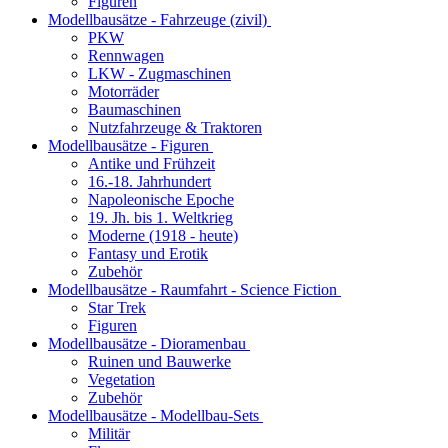
Figuren
Modellbausätze - Fahrzeuge (zivil)
PKW
Rennwagen
LKW - Zugmaschinen
Motorräder
Baumaschinen
Nutzfahrzeuge & Traktoren
Modellbausätze - Figuren
Antike und Frühzeit
16.-18. Jahrhundert
Napoleonische Epoche
19. Jh. bis 1. Weltkrieg
Moderne (1918 - heute)
Fantasy und Erotik
Zubehör
Modellbausätze - Raumfahrt - Science Fiction
Star Trek
Figuren
Modellbausätze - Dioramenbau
Ruinen und Bauwerke
Vegetation
Zubehör
Modellbausätze - Modellbau-Sets
Militär