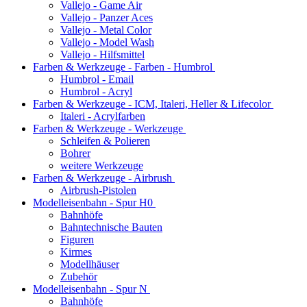
Vallejo - Game Air
Vallejo - Panzer Aces
Vallejo - Metal Color
Vallejo - Model Wash
Vallejo - Hilfsmittel
Farben & Werkzeuge - Farben - Humbrol
Humbrol - Email
Humbrol - Acryl
Farben & Werkzeuge - ICM, Italeri, Heller & Lifecolor
Italeri - Acrylfarben
Farben & Werkzeuge - Werkzeuge
Schleifen & Polieren
Bohrer
weitere Werkzeuge
Farben & Werkzeuge - Airbrush
Airbrush-Pistolen
Modelleisenbahn - Spur H0
Bahnhöfe
Bahntechnische Bauten
Figuren
Kirmes
Modellhäuser
Zubehör
Modelleisenbahn - Spur N
Bahnhöfe