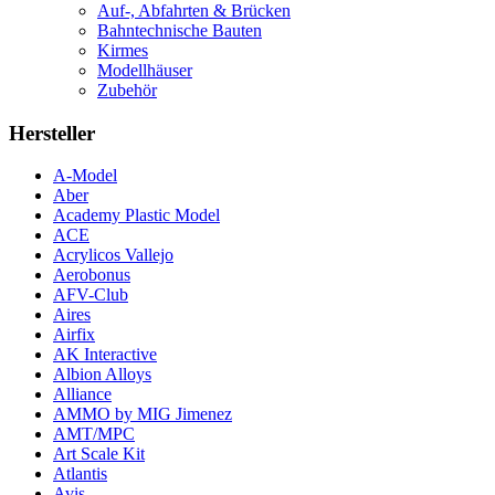
Auf-, Abfahrten & Brücken
Bahntechnische Bauten
Kirmes
Modellhäuser
Zubehör
Hersteller
A-Model
Aber
Academy Plastic Model
ACE
Acrylicos Vallejo
Aerobonus
AFV-Club
Aires
Airfix
AK Interactive
Albion Alloys
Alliance
AMMO by MIG Jimenez
AMT/MPC
Art Scale Kit
Atlantis
Avis