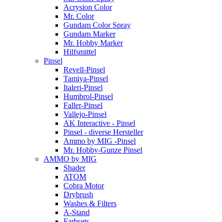
Acrysion Color
Mr. Color
Gundam Color Spray
Gundam Marker
Mr. Hobby Marker
Hilfsmittel
Pinsel
Revell-Pinsel
Tamiya-Pinsel
Italeri-Pinsel
Humbrol-Pinsel
Faller-Pinsel
Vallejo-Pinsel
AK Interactive - Pinsel
Pinsel - diverse Hersteller
Ammo by MIG -Pinsel
Mr. Hobby-Gunze Pinsel
AMMO by MIG
Shader
ATOM
Cobra Motor
Drybrush
Washes & Filters
A-Stand
Farbsets