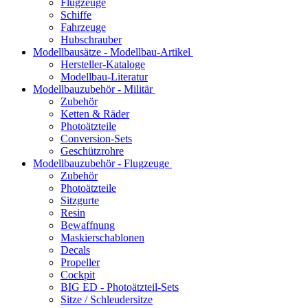
Flugzeuge
Schiffe
Fahrzeuge
Hubschrauber
Modellbausätze - Modellbau-Artikel
Hersteller-Kataloge
Modellbau-Literatur
Modellbauzubehör - Militär
Zubehör
Ketten & Räder
Photoätzteile
Conversion-Sets
Geschützrohre
Modellbauzubehör - Flugzeuge
Zubehör
Photoätzteile
Sitzgurte
Resin
Bewaffnung
Maskierschablonen
Decals
Propeller
Cockpit
BIG ED - Photoätzteil-Sets
Sitze / Schleudersitze