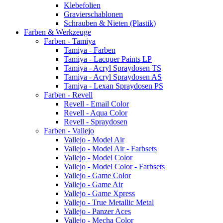
Klebefolien
Gravierschablonen
Schrauben & Nieten (Plastik)
Farben & Werkzeuge
Farben - Tamiya
Tamiya - Farben
Tamiya - Lacquer Paints LP
Tamiya - Acryl Spraydosen TS
Tamiya - Acryl Spraydosen AS
Tamiya - Lexan Spraydosen PS
Farben - Revell
Revell - Email Color
Revell - Aqua Color
Revell - Spraydosen
Farben - Vallejo
Vallejo - Model Air
Vallejo - Model Air - Farbsets
Vallejo - Model Color
Vallejo - Model Color - Farbsets
Vallejo - Game Color
Vallejo - Game Air
Vallejo - Game Xpress
Vallejo - True Metallic Metal
Vallejo - Panzer Aces
Vallejo - Mecha Color