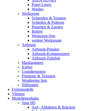
3GEN Acrylics
Panel Liners
Washes
Werkzeuge
Schneiden & Trennen
Schleifen & Polieren
Pinzetten & Zangen
Bohrer
Werkzeug-Sets
weitere Werkzeuge
Airbrush
Airbrush-Pistolen
Airbrush-Kompressoren
Airbrush-Zubehör
Maskingtapes
Kleber
Grundierungen
Pigmente & Texturen
Weathering Sets
Hilfsmittel
Fertigmodelle
Vitrinen
Modelleisenbahn
Spur H0
Auf-, Abfahrten & Brücken