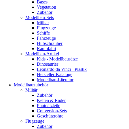
Bases
Vegetation
Zubehör
Modellbau-Sets
Militär
Flugzeuge
Schiffe
Fahrzeuge
Hubschrauber
Raumfahrt
Modellbau-Artikel
Kids - Modellbausätze
Dinosaurier
Leonardo da Vinci - Plastik
Hersteller-Kataloge
Modellbau-Literatur
Modellbauzubehör
Militär
Zubehör
Ketten & Räder
Photoätzteile
Conversion-Sets
Geschützrohre
Flugzeuge
Zubehör