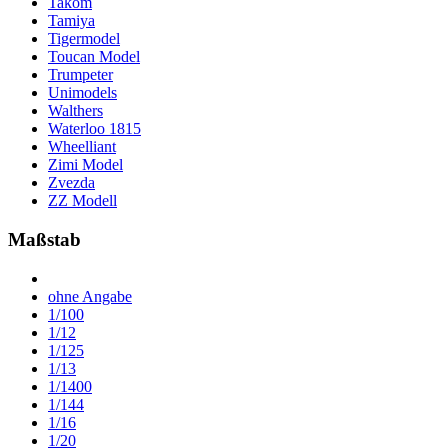
Takom
Tamiya
Tigermodel
Toucan Model
Trumpeter
Unimodels
Walthers
Waterloo 1815
Wheelliant
Zimi Model
Zvezda
ZZ Modell
Maßstab
ohne Angabe
1/100
1/12
1/125
1/13
1/1400
1/144
1/16
1/20