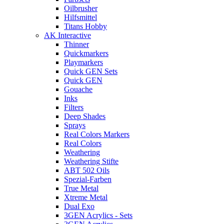
Oilbrusher
Hilfsmittel
Titans Hobby
AK Interactive
Thinner
Quickmarkers
Playmarkers
Quick GEN Sets
Quick GEN
Gouache
Inks
Filters
Deep Shades
Sprays
Real Colors Markers
Real Colors
Weathering
Weathering Stifte
ABT 502 Oils
Spezial-Farben
True Metal
Xtreme Metal
Dual Exo
3GEN Acrylics - Sets