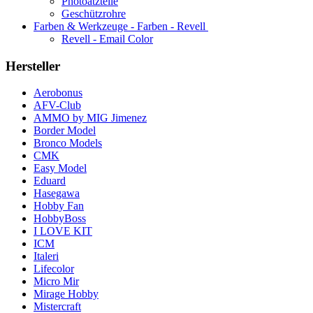
Photoätzteile
Geschützrohre
Farben & Werkzeuge - Farben - Revell
Revell - Email Color
Hersteller
Aerobonus
AFV-Club
AMMO by MIG Jimenez
Border Model
Bronco Models
CMK
Easy Model
Eduard
Hasegawa
Hobby Fan
HobbyBoss
I LOVE KIT
ICM
Italeri
Lifecolor
Micro Mir
Mirage Hobby
Mistercraft