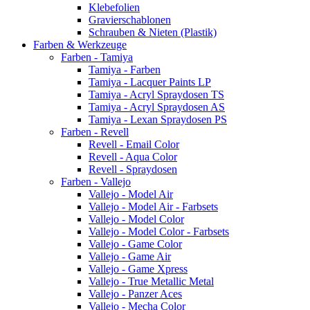
Klebefolien
Gravierschablonen
Schrauben & Nieten (Plastik)
Farben & Werkzeuge
Farben - Tamiya
Tamiya - Farben
Tamiya - Lacquer Paints LP
Tamiya - Acryl Spraydosen TS
Tamiya - Acryl Spraydosen AS
Tamiya - Lexan Spraydosen PS
Farben - Revell
Revell - Email Color
Revell - Aqua Color
Revell - Spraydosen
Farben - Vallejo
Vallejo - Model Air
Vallejo - Model Air - Farbsets
Vallejo - Model Color
Vallejo - Model Color - Farbsets
Vallejo - Game Color
Vallejo - Game Air
Vallejo - Game Xpress
Vallejo - True Metallic Metal
Vallejo - Panzer Aces
Vallejo - Mecha Color