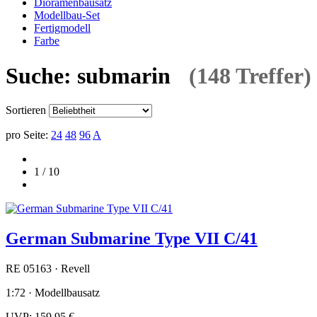
Dioramenbausatz
Modellbau-Set
Fertigmodell
Farbe
Suche: submarin
(148 Treffer)
Sortieren
pro Seite:
24
48
96
A
1 / 10
German Submarine Type VII C/41
RE 05163 · Revell
1:72 · Modellbausatz
UVP:
159,95 €