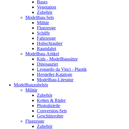
Bases
Vegetation
Zubehör
Modellbau-Sets
Militär
Flugzeuge
Schiffe
Fahrzeuge
Hubschrauber
Raumfahrt
Modellbau-Artikel
Kids - Modellbausätze
Dinosaurier
Leonardo da Vinci - Plastik
Hersteller-Kataloge
Modellbau-Literatur
Modellbauzubehör
Militär
Zubehör
Ketten & Räder
Photoätzteile
Conversion-Sets
Geschützrohre
Flugzeuge
Zubehör