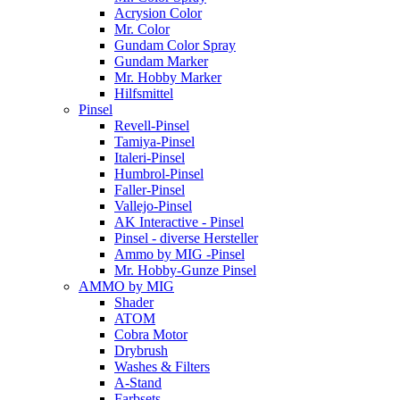
Acrysion Color
Mr. Color
Gundam Color Spray
Gundam Marker
Mr. Hobby Marker
Hilfsmittel
Pinsel
Revell-Pinsel
Tamiya-Pinsel
Italeri-Pinsel
Humbrol-Pinsel
Faller-Pinsel
Vallejo-Pinsel
AK Interactive - Pinsel
Pinsel - diverse Hersteller
Ammo by MIG -Pinsel
Mr. Hobby-Gunze Pinsel
AMMO by MIG
Shader
ATOM
Cobra Motor
Drybrush
Washes & Filters
A-Stand
Farbsets