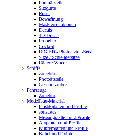
Photoätzteile
Sitzgurte
Resin
Bewaffnung
Maskierschablonen
Decals
3D-Decals
Propeller
Cockpit
BIG ED - Photoätzteil-Sets
Sitze / Schleudersitze
Räder / Wheels
Schiffe
Zubehör
Photoätzteile
Geschützrohre
Fahrzeuge
Zubehör
Modellbau-Material
Plastikplatten und Profile
sonstiges
Messingplatten und Profile
Aluplatten und Profile
Kupferplatten und Profile
Kabel und Drähte