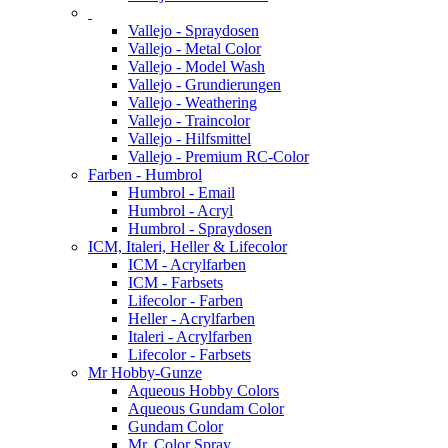
Vallejo - Spraydosen
Vallejo - Metal Color
Vallejo - Model Wash
Vallejo - Grundierungen
Vallejo - Weathering
Vallejo - Traincolor
Vallejo - Hilfsmittel
Vallejo - Premium RC-Color
Farben - Humbrol
Humbrol - Email
Humbrol - Acryl
Humbrol - Spraydosen
ICM, Italeri, Heller & Lifecolor
ICM - Acrylfarben
ICM - Farbsets
Lifecolor - Farben
Heller - Acrylfarben
Italeri - Acrylfarben
Lifecolor - Farbsets
Mr Hobby-Gunze
Aqueous Hobby Colors
Aqueous Gundam Color
Gundam Color
Mr. Color Spray