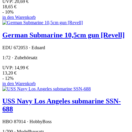
UVP:
20,69 €
18,65 €
- 10%
in den Warenkorb
German Submarine 10,5cm gun [Revell]
EDU 672053 · Eduard
1:72 · Zubehörsatz
UVP:
14,99 €
13,20 €
- 12%
in den Warenkorb
USS Navy Los Angeles submarine SSN-
688
HBO 87014 · HobbyBoss
1:700 · Modellbausatz