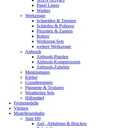
3GEN Acrylics
Panel Liners
Washes
Werkzeuge
Schneiden & Trennen
Schleifen & Polieren
Pinzetten & Zangen
Bohrer
Werkzeug-Sets
weitere Werkzeuge
Airbrush
Airbrush-Pistolen
Airbrush-Kompressoren
Airbrush-Zubehör
Maskingtapes
Kleber
Grundierungen
Pigmente & Texturen
Weathering Sets
Hilfsmittel
Fertigmodelle
Vitrinen
Modelleisenbahn
Spur H0
Auf-, Abfahrten & Brücken