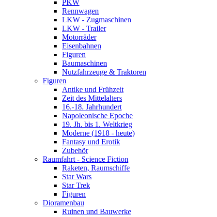
PKW
Rennwagen
LKW - Zugmaschinen
LKW - Trailer
Motorräder
Eisenbahnen
Figuren
Baumaschinen
Nutzfahrzeuge & Traktoren
Figuren
Antike und Frühzeit
Zeit des Mittelalters
16.-18. Jahrhundert
Napoleonische Epoche
19. Jh. bis 1. Weltkrieg
Moderne (1918 - heute)
Fantasy und Erotik
Zubehör
Raumfahrt - Science Fiction
Raketen, Raumschiffe
Star Wars
Star Trek
Figuren
Dioramenbau
Ruinen und Bauwerke