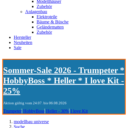
Modellhäuser
Zubehör
Anlagenbau
Elektroteile
Bäume & Büsche
Geländematten
Zubehör
Hersteller
Neuheiten
Sale
Sommer-Sale 2026 - Trumpeter *
HobbyBoss * Heller * I love Kit -
25%
Aktion gültig vom 24.07. bis 06.08.2026
Trumpeter
HobbyBoss
Heller - 30%
I love Kit
modellbau universe
Suche