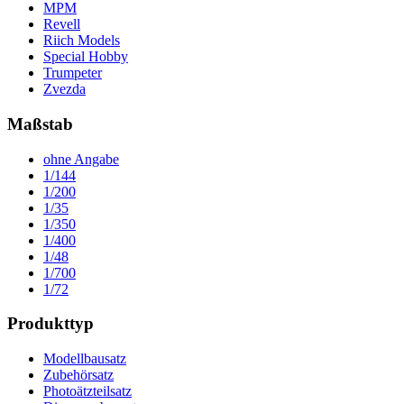
MPM
Revell
Riich Models
Special Hobby
Trumpeter
Zvezda
Maßstab
ohne Angabe
1/144
1/200
1/35
1/350
1/400
1/48
1/700
1/72
Produkttyp
Modellbausatz
Zubehörsatz
Photoätzteilsatz