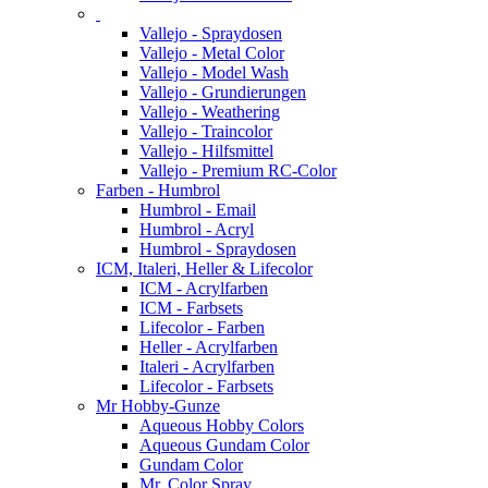
Vallejo - Spraydosen
Vallejo - Metal Color
Vallejo - Model Wash
Vallejo - Grundierungen
Vallejo - Weathering
Vallejo - Traincolor
Vallejo - Hilfsmittel
Vallejo - Premium RC-Color
Farben - Humbrol
Humbrol - Email
Humbrol - Acryl
Humbrol - Spraydosen
ICM, Italeri, Heller & Lifecolor
ICM - Acrylfarben
ICM - Farbsets
Lifecolor - Farben
Heller - Acrylfarben
Italeri - Acrylfarben
Lifecolor - Farbsets
Mr Hobby-Gunze
Aqueous Hobby Colors
Aqueous Gundam Color
Gundam Color
Mr. Color Spray