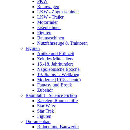
PKW
Rennwagen
LKW - Zugmaschinen
LKW - Trailer
Motorräder
Eisenbahnen
Figuren
Baumaschinen
Nutzfahrzeuge & Traktoren
Figuren
Antike und Frühzeit
Zeit des Mittelalters
16.-18. Jahrhundert
Napoleonische Epoche
19. Jh. bis 1. Weltkrieg
Moderne (1918 - heute)
Fantasy und Erotik
Zubehör
Raumfahrt - Science Fiction
Raketen, Raumschiffe
Star Wars
Star Trek
Figuren
Dioramenbau
Ruinen und Bauwerke