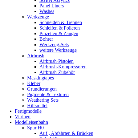
3GEN Acrylics
Panel Liners
Washes
Werkzeuge
Schneiden & Trennen
Schleifen & Polieren
Pinzetten & Zangen
Bohrer
Werkzeug-Sets
weitere Werkzeuge
Airbrush
Airbrush-Pistolen
Airbrush-Kompressoren
Airbrush-Zubehör
Maskingtapes
Kleber
Grundierungen
Pigmente & Texturen
Weathering Sets
Hilfsmittel
Fertigmodelle
Vitrinen
Modelleisenbahn
Spur H0
Auf-, Abfahrten & Brücken