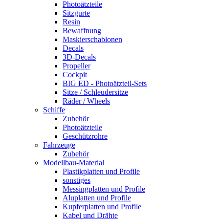
Photoätzteile
Sitzgurte
Resin
Bewaffnung
Maskierschablonen
Decals
3D-Decals
Propeller
Cockpit
BIG ED - Photoätzteil-Sets
Sitze / Schleudersitze
Räder / Wheels
Schiffe
Zubehör
Photoätzteile
Geschützrohre
Fahrzeuge
Zubehör
Modellbau-Material
Plastikplatten und Profile
sonstiges
Messingplatten und Profile
Aluplatten und Profile
Kupferplatten und Profile
Kabel und Drähte