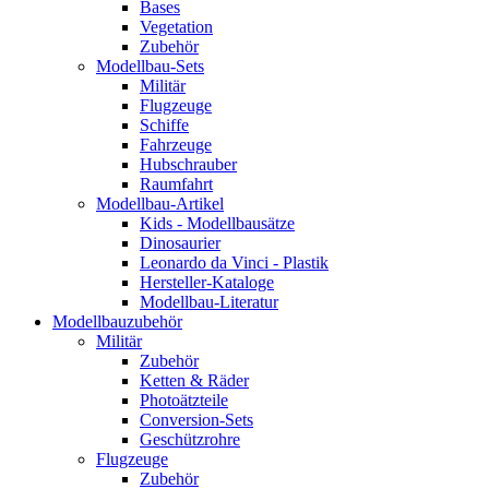
Bases
Vegetation
Zubehör
Modellbau-Sets
Militär
Flugzeuge
Schiffe
Fahrzeuge
Hubschrauber
Raumfahrt
Modellbau-Artikel
Kids - Modellbausätze
Dinosaurier
Leonardo da Vinci - Plastik
Hersteller-Kataloge
Modellbau-Literatur
Modellbauzubehör
Militär
Zubehör
Ketten & Räder
Photoätzteile
Conversion-Sets
Geschützrohre
Flugzeuge
Zubehör