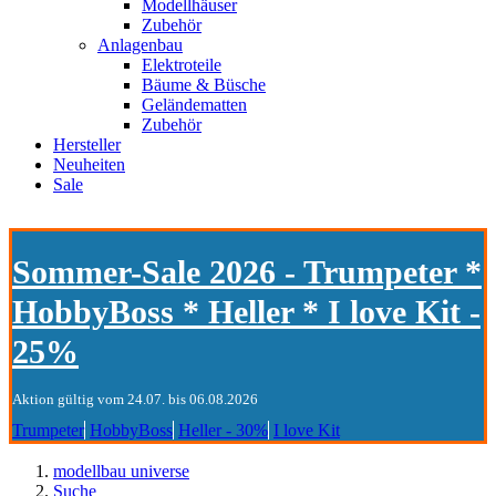
Modellhäuser
Zubehör
Anlagenbau
Elektroteile
Bäume & Büsche
Geländematten
Zubehör
Hersteller
Neuheiten
Sale
Sommer-Sale 2026 - Trumpeter *
HobbyBoss * Heller * I love Kit -
25%
Aktion gültig vom 24.07. bis 06.08.2026
Trumpeter
HobbyBoss
Heller - 30%
I love Kit
modellbau universe
Suche