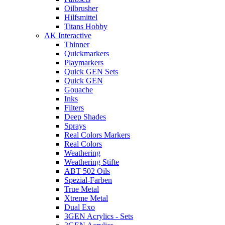
Oilbrusher
Hilfsmittel
Titans Hobby
AK Interactive
Thinner
Quickmarkers
Playmarkers
Quick GEN Sets
Quick GEN
Gouache
Inks
Filters
Deep Shades
Sprays
Real Colors Markers
Real Colors
Weathering
Weathering Stifte
ABT 502 Oils
Spezial-Farben
True Metal
Xtreme Metal
Dual Exo
3GEN Acrylics - Sets