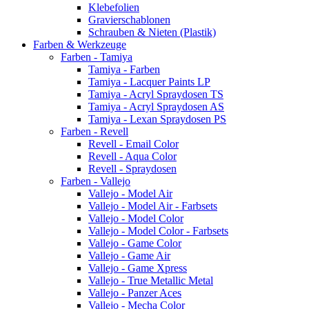
Klebefolien
Gravierschablonen
Schrauben & Nieten (Plastik)
Farben & Werkzeuge
Farben - Tamiya
Tamiya - Farben
Tamiya - Lacquer Paints LP
Tamiya - Acryl Spraydosen TS
Tamiya - Acryl Spraydosen AS
Tamiya - Lexan Spraydosen PS
Farben - Revell
Revell - Email Color
Revell - Aqua Color
Revell - Spraydosen
Farben - Vallejo
Vallejo - Model Air
Vallejo - Model Air - Farbsets
Vallejo - Model Color
Vallejo - Model Color - Farbsets
Vallejo - Game Color
Vallejo - Game Air
Vallejo - Game Xpress
Vallejo - True Metallic Metal
Vallejo - Panzer Aces
Vallejo - Mecha Color