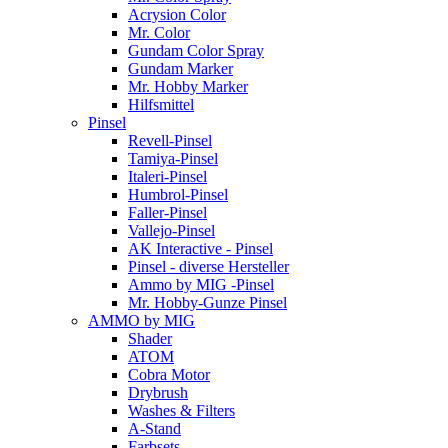
Acrysion Color
Mr. Color
Gundam Color Spray
Gundam Marker
Mr. Hobby Marker
Hilfsmittel
Pinsel
Revell-Pinsel
Tamiya-Pinsel
Italeri-Pinsel
Humbrol-Pinsel
Faller-Pinsel
Vallejo-Pinsel
AK Interactive - Pinsel
Pinsel - diverse Hersteller
Ammo by MIG -Pinsel
Mr. Hobby-Gunze Pinsel
AMMO by MIG
Shader
ATOM
Cobra Motor
Drybrush
Washes & Filters
A-Stand
Farbsets