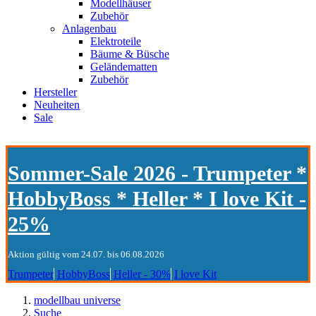
Modellhäuser
Zubehör
Anlagenbau
Elektroteile
Bäume & Büsche
Geländematten
Zubehör
Hersteller
Neuheiten
Sale
Sommer-Sale 2026 - Trumpeter *
HobbyBoss * Heller * I love Kit -
25%
Aktion gültig vom 24.07. bis 06.08.2026
Trumpeter
HobbyBoss
Heller - 30%
I love Kit
modellbau universe
Suche