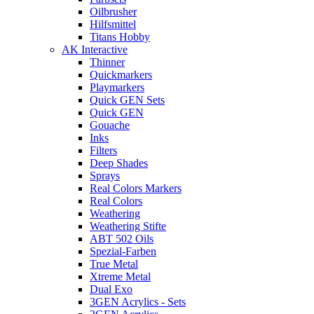
Oilbrusher
Hilfsmittel
Titans Hobby
AK Interactive
Thinner
Quickmarkers
Playmarkers
Quick GEN Sets
Quick GEN
Gouache
Inks
Filters
Deep Shades
Sprays
Real Colors Markers
Real Colors
Weathering
Weathering Stifte
ABT 502 Oils
Spezial-Farben
True Metal
Xtreme Metal
Dual Exo
3GEN Acrylics - Sets