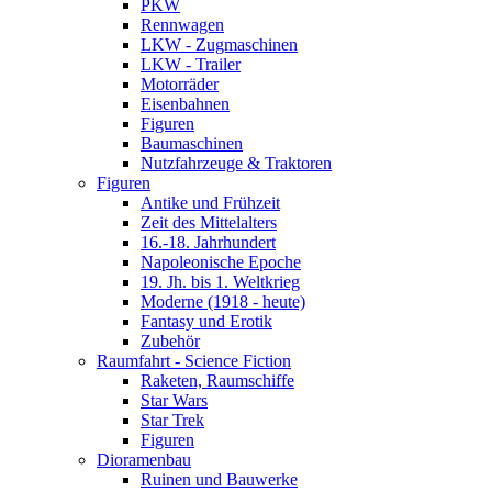
PKW
Rennwagen
LKW - Zugmaschinen
LKW - Trailer
Motorräder
Eisenbahnen
Figuren
Baumaschinen
Nutzfahrzeuge & Traktoren
Figuren
Antike und Frühzeit
Zeit des Mittelalters
16.-18. Jahrhundert
Napoleonische Epoche
19. Jh. bis 1. Weltkrieg
Moderne (1918 - heute)
Fantasy und Erotik
Zubehör
Raumfahrt - Science Fiction
Raketen, Raumschiffe
Star Wars
Star Trek
Figuren
Dioramenbau
Ruinen und Bauwerke