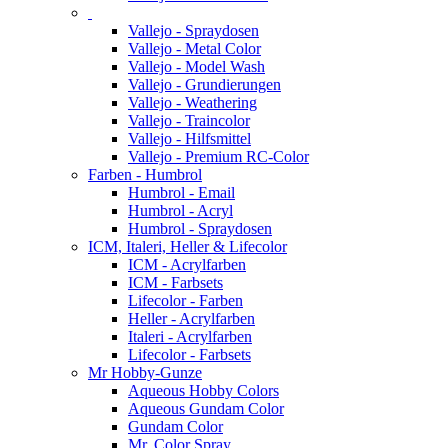
Vallejo - Spraydosen
Vallejo - Metal Color
Vallejo - Model Wash
Vallejo - Grundierungen
Vallejo - Weathering
Vallejo - Traincolor
Vallejo - Hilfsmittel
Vallejo - Premium RC-Color
Farben - Humbrol
Humbrol - Email
Humbrol - Acryl
Humbrol - Spraydosen
ICM, Italeri, Heller & Lifecolor
ICM - Acrylfarben
ICM - Farbsets
Lifecolor - Farben
Heller - Acrylfarben
Italeri - Acrylfarben
Lifecolor - Farbsets
Mr Hobby-Gunze
Aqueous Hobby Colors
Aqueous Gundam Color
Gundam Color
Mr. Color Spray