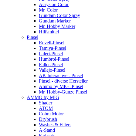
Acrysion Color
Mr. Color
Gundam Color Spray
Gundam Marker
Mr. Hobby Marker
Hilfsmittel
Pinsel
Revell-Pinsel
Tamiya-Pinsel
Italeri-Pinsel
Humbrol-Pinsel
Faller-Pinsel
Vallejo-Pinsel
AK Interactive - Pinsel
Pinsel - diverse Hersteller
Ammo by MIG -Pinsel
Mr. Hobby-Gunze Pinsel
AMMO by MIG
Shader
ATOM
Cobra Motor
Drybrush
Washes & Filters
A-Stand
Farbsets