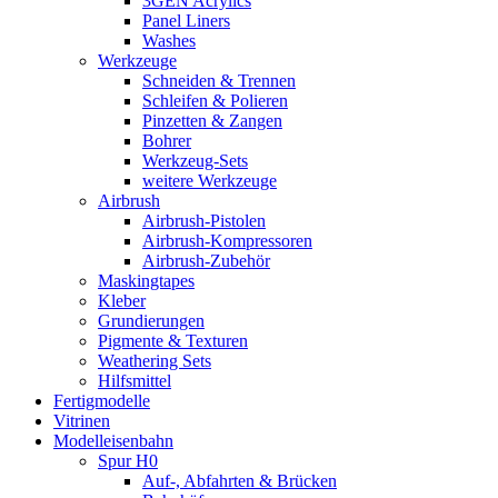
3GEN Acrylics
Panel Liners
Washes
Werkzeuge
Schneiden & Trennen
Schleifen & Polieren
Pinzetten & Zangen
Bohrer
Werkzeug-Sets
weitere Werkzeuge
Airbrush
Airbrush-Pistolen
Airbrush-Kompressoren
Airbrush-Zubehör
Maskingtapes
Kleber
Grundierungen
Pigmente & Texturen
Weathering Sets
Hilfsmittel
Fertigmodelle
Vitrinen
Modelleisenbahn
Spur H0
Auf-, Abfahrten & Brücken