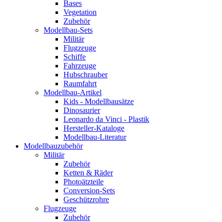
Bases
Vegetation
Zubehör
Modellbau-Sets
Militär
Flugzeuge
Schiffe
Fahrzeuge
Hubschrauber
Raumfahrt
Modellbau-Artikel
Kids - Modellbausätze
Dinosaurier
Leonardo da Vinci - Plastik
Hersteller-Kataloge
Modellbau-Literatur
Modellbauzubehör
Militär
Zubehör
Ketten & Räder
Photoätzteile
Conversion-Sets
Geschützrohre
Flugzeuge
Zubehör