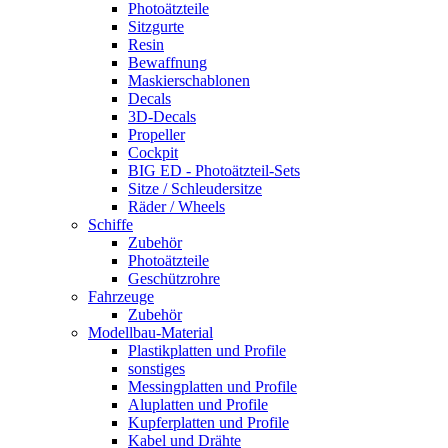
Photoätzteile
Sitzgurte
Resin
Bewaffnung
Maskierschablonen
Decals
3D-Decals
Propeller
Cockpit
BIG ED - Photoätzteil-Sets
Sitze / Schleudersitze
Räder / Wheels
Schiffe
Zubehör
Photoätzteile
Geschützrohre
Fahrzeuge
Zubehör
Modellbau-Material
Plastikplatten und Profile
sonstiges
Messingplatten und Profile
Aluplatten und Profile
Kupferplatten und Profile
Kabel und Drähte