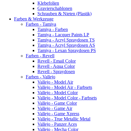
Klebefolien
Gravierschablonen
Schrauben & Nieten (Plastik)
Farben & Werkzeuge
Farben - Tamiya
Tamiya - Farben
Tamiya - Lacquer Paints LP
Tamiya - Acryl Spraydosen TS
Tamiya - Acryl Spraydosen AS
Tamiya - Lexan Spraydosen PS
Farben - Revell
Revell - Email Color
Revell - Aqua Color
Revell - Spraydosen
Farben - Vallejo
Vallejo - Model Air
Vallejo - Model Air - Farbsets
Vallejo - Model Color
Vallejo - Model Color - Farbsets
Vallejo - Game Color
Vallejo - Game Air
Vallejo - Game Xpress
Vallejo - True Metallic Metal
Vallejo - Panzer Aces
Vallejo - Mecha Color