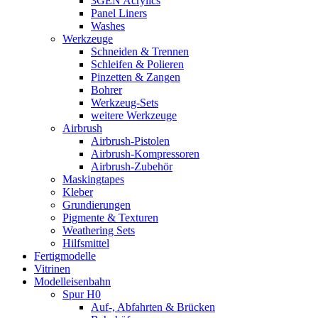
3GEN Acrylics
Panel Liners
Washes
Werkzeuge
Schneiden & Trennen
Schleifen & Polieren
Pinzetten & Zangen
Bohrer
Werkzeug-Sets
weitere Werkzeuge
Airbrush
Airbrush-Pistolen
Airbrush-Kompressoren
Airbrush-Zubehör
Maskingtapes
Kleber
Grundierungen
Pigmente & Texturen
Weathering Sets
Hilfsmittel
Fertigmodelle
Vitrinen
Modelleisenbahn
Spur H0
Auf-, Abfahrten & Brücken