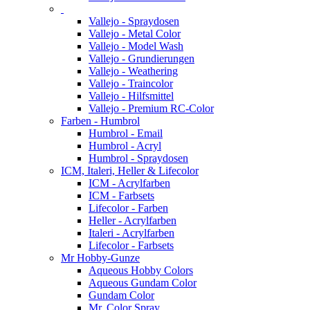
Vallejo - Spraydosen
Vallejo - Metal Color
Vallejo - Model Wash
Vallejo - Grundierungen
Vallejo - Weathering
Vallejo - Traincolor
Vallejo - Hilfsmittel
Vallejo - Premium RC-Color
Farben - Humbrol
Humbrol - Email
Humbrol - Acryl
Humbrol - Spraydosen
ICM, Italeri, Heller & Lifecolor
ICM - Acrylfarben
ICM - Farbsets
Lifecolor - Farben
Heller - Acrylfarben
Italeri - Acrylfarben
Lifecolor - Farbsets
Mr Hobby-Gunze
Aqueous Hobby Colors
Aqueous Gundam Color
Gundam Color
Mr. Color Spray