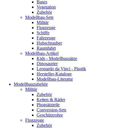
Bases
Vegetation
Zubehör
Modellbau-Sets
Militär
Flugzeuge
Schiffe
Fahrzeuge
Hubschrauber
Raumfahrt
Modellbau-Artikel
Kids - Modellbausätze
Dinosaurier
Leonardo da Vinci - Plastik
Hersteller-Kataloge
Modellbau-Literatur
Modellbauzubehör
Militär
Zubehör
Ketten & Räder
Photoätzteile
Conversion-Sets
Geschützrohre
Flugzeuge
Zubehör