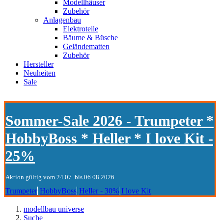
Modellhäuser
Zubehör
Anlagenbau
Elektroteile
Bäume & Büsche
Geländematten
Zubehör
Hersteller
Neuheiten
Sale
Sommer-Sale 2026 - Trumpeter *
HobbyBoss * Heller * I love Kit -
25%
Aktion gültig vom 24.07. bis 06.08.2026
Trumpeter
HobbyBoss
Heller - 30%
I love Kit
modellbau universe
Suche