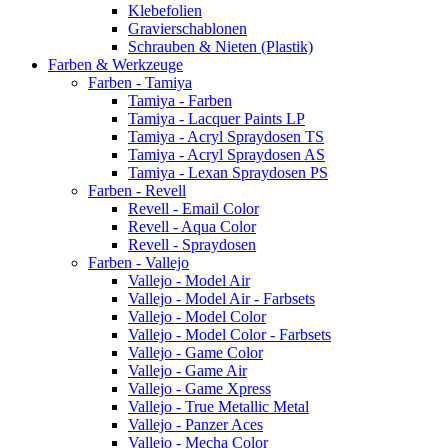
Klebefolien
Gravierschablonen
Schrauben & Nieten (Plastik)
Farben & Werkzeuge
Farben - Tamiya
Tamiya - Farben
Tamiya - Lacquer Paints LP
Tamiya - Acryl Spraydosen TS
Tamiya - Acryl Spraydosen AS
Tamiya - Lexan Spraydosen PS
Farben - Revell
Revell - Email Color
Revell - Aqua Color
Revell - Spraydosen
Farben - Vallejo
Vallejo - Model Air
Vallejo - Model Air - Farbsets
Vallejo - Model Color
Vallejo - Model Color - Farbsets
Vallejo - Game Color
Vallejo - Game Air
Vallejo - Game Xpress
Vallejo - True Metallic Metal
Vallejo - Panzer Aces
Vallejo - Mecha Color