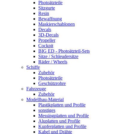
Photoätzteile
Sitzgurte
Resin
Bewaffnung
Maskierschablonen
Decals
3D-Decals
Propeller
Cockpit
BIG ED - Photoätzteil-Sets
Sitze / Schleudersitze
Räder / Wheels
Schiffe
Zubehör
Photoätzteile
Geschützrohre
Fahrzeuge
Zubehör
Modellbau-Material
Plastikplatten und Profile
sonstiges
Messingplatten und Profile
Aluplatten und Profile
Kupferplatten und Profile
Kabel und Drähte