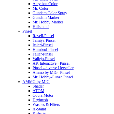
Acrysion Color
Mr. Color
Gundam Color Spray
Gundam Marker
Mr. Hobby Marker
Hilfsmittel
Pinsel
Revell-Pinsel
Tamiya-Pinsel
Italeri-Pinsel
Humbrol-Pinsel
Faller-Pinsel
Vallejo-Pinsel
AK Interactive - Pinsel
Pinsel - diverse Hersteller
Ammo by MIG -Pinsel
Mr. Hobby-Gunze Pinsel
AMMO by MIG
Shader
ATOM
Cobra Motor
Drybrush
Washes & Filters
A-Stand
Farbsets