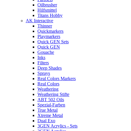
Oilbrusher
Hilfsmittel
Titans Hobby
AK Interactive
Thinner
Quickmarkers
Playmarkers
Quick GEN Sets
Quick GEN
Gouache
Inks
Filters
Deep Shades
Sprays
Real Colors Markers
Real Colors
Weathering
Weathering Stifte
ABT 502 Oils
Spezial-Farben
True Metal
Xtreme Metal
Dual Exo
3GEN Acrylics - Sets