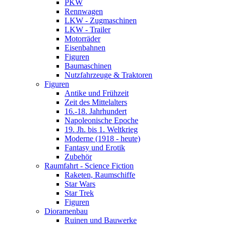
PKW
Rennwagen
LKW - Zugmaschinen
LKW - Trailer
Motorräder
Eisenbahnen
Figuren
Baumaschinen
Nutzfahrzeuge & Traktoren
Figuren
Antike und Frühzeit
Zeit des Mittelalters
16.-18. Jahrhundert
Napoleonische Epoche
19. Jh. bis 1. Weltkrieg
Moderne (1918 - heute)
Fantasy und Erotik
Zubehör
Raumfahrt - Science Fiction
Raketen, Raumschiffe
Star Wars
Star Trek
Figuren
Dioramenbau
Ruinen und Bauwerke