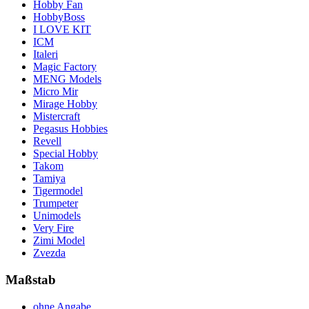
Hobby Fan
HobbyBoss
I LOVE KIT
ICM
Italeri
Magic Factory
MENG Models
Micro Mir
Mirage Hobby
Mistercraft
Pegasus Hobbies
Revell
Special Hobby
Takom
Tamiya
Tigermodel
Trumpeter
Unimodels
Very Fire
Zimi Model
Zvezda
Maßstab
ohne Angabe