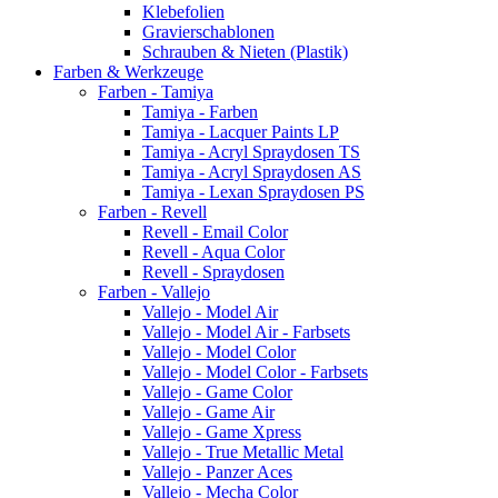
Klebefolien
Gravierschablonen
Schrauben & Nieten (Plastik)
Farben & Werkzeuge
Farben - Tamiya
Tamiya - Farben
Tamiya - Lacquer Paints LP
Tamiya - Acryl Spraydosen TS
Tamiya - Acryl Spraydosen AS
Tamiya - Lexan Spraydosen PS
Farben - Revell
Revell - Email Color
Revell - Aqua Color
Revell - Spraydosen
Farben - Vallejo
Vallejo - Model Air
Vallejo - Model Air - Farbsets
Vallejo - Model Color
Vallejo - Model Color - Farbsets
Vallejo - Game Color
Vallejo - Game Air
Vallejo - Game Xpress
Vallejo - True Metallic Metal
Vallejo - Panzer Aces
Vallejo - Mecha Color