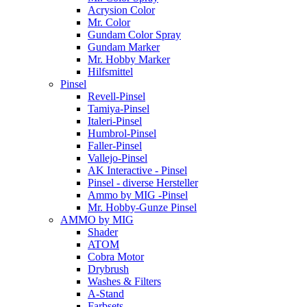
Acrysion Color
Mr. Color
Gundam Color Spray
Gundam Marker
Mr. Hobby Marker
Hilfsmittel
Pinsel
Revell-Pinsel
Tamiya-Pinsel
Italeri-Pinsel
Humbrol-Pinsel
Faller-Pinsel
Vallejo-Pinsel
AK Interactive - Pinsel
Pinsel - diverse Hersteller
Ammo by MIG -Pinsel
Mr. Hobby-Gunze Pinsel
AMMO by MIG
Shader
ATOM
Cobra Motor
Drybrush
Washes & Filters
A-Stand
Farbsets