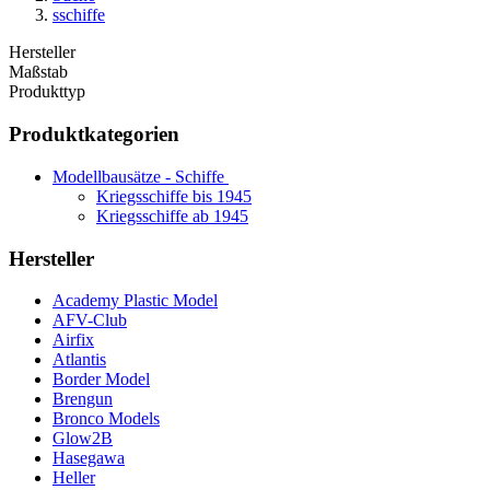
sschiffe
Hersteller
Maßstab
Produkttyp
Produktkategorien
Modellbausätze - Schiffe
Kriegsschiffe bis 1945
Kriegsschiffe ab 1945
Hersteller
Academy Plastic Model
AFV-Club
Airfix
Atlantis
Border Model
Brengun
Bronco Models
Glow2B
Hasegawa
Heller