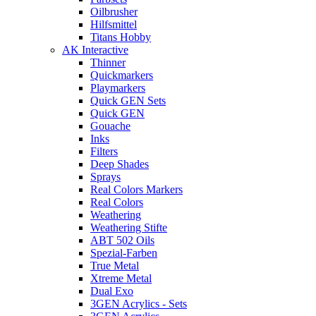
Oilbrusher
Hilfsmittel
Titans Hobby
AK Interactive
Thinner
Quickmarkers
Playmarkers
Quick GEN Sets
Quick GEN
Gouache
Inks
Filters
Deep Shades
Sprays
Real Colors Markers
Real Colors
Weathering
Weathering Stifte
ABT 502 Oils
Spezial-Farben
True Metal
Xtreme Metal
Dual Exo
3GEN Acrylics - Sets