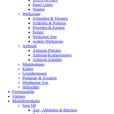
3GEN Acrylics
Panel Liners
Washes
Werkzeuge
Schneiden & Trennen
Schleifen & Polieren
Pinzetten & Zangen
Bohrer
Werkzeug-Sets
weitere Werkzeuge
Airbrush
Airbrush-Pistolen
Airbrush-Kompressoren
Airbrush-Zubehör
Maskingtapes
Kleber
Grundierungen
Pigmente & Texturen
Weathering Sets
Hilfsmittel
Fertigmodelle
Vitrinen
Modelleisenbahn
Spur H0
Auf-, Abfahrten & Brücken