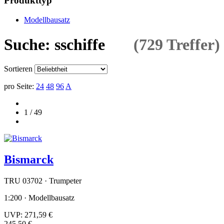
Produkttyp
Modellbausatz
Suche: sschiffe
(729 Treffer)
Sortieren
pro Seite:
24
48
96
A
1 / 49
Bismarck
TRU 03702 · Trumpeter
1:200 · Modellbausatz
UVP:
271,59 €
245,50 €