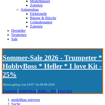
Modellhäuser
Zubehör
Anlagenbau
Elektroteile
Bäume & Büsche
Geländematten
Zubehör
Hersteller
Neuheiten
Sale
Sommer-Sale 2026 - Trumpeter *
HobbyBoss * Heller * I love Kit -
25%
Aktion gültig vom 24.07. bis 06.08.2026
Trumpeter
HobbyBoss
Heller - 30%
I love Kit
modellbau universe
Suche