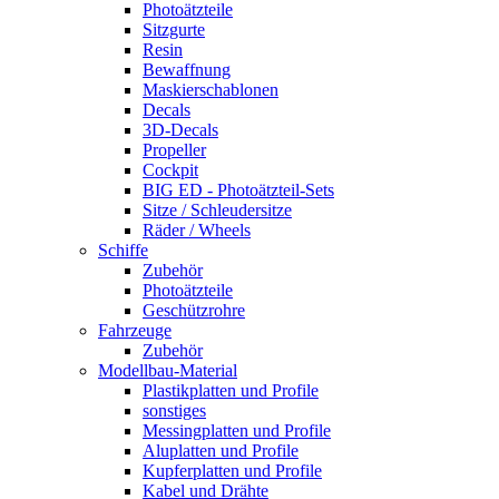
Photoätzteile
Sitzgurte
Resin
Bewaffnung
Maskierschablonen
Decals
3D-Decals
Propeller
Cockpit
BIG ED - Photoätzteil-Sets
Sitze / Schleudersitze
Räder / Wheels
Schiffe
Zubehör
Photoätzteile
Geschützrohre
Fahrzeuge
Zubehör
Modellbau-Material
Plastikplatten und Profile
sonstiges
Messingplatten und Profile
Aluplatten und Profile
Kupferplatten und Profile
Kabel und Drähte