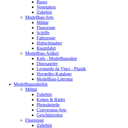
Bases
Vegetation
Zubehör
Modellbau-Sets
Militär
Flugzeuge
Schiffe
Fahrzeuge
Hubschrauber
Raumfahrt
Modellbau-Artikel
Kids - Modellbausätze
Dinosaurier
Leonardo da Vinci - Plastik
Hersteller-Kataloge
Modellbau-Literatur
Modellbauzubehör
Militär
Zubehör
Ketten & Räder
Photoätzteile
Conversion-Sets
Geschützrohre
Flugzeuge
Zubehör