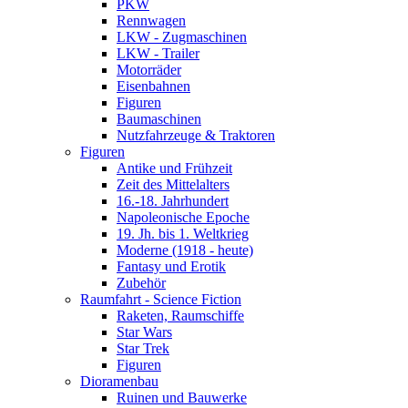
PKW
Rennwagen
LKW - Zugmaschinen
LKW - Trailer
Motorräder
Eisenbahnen
Figuren
Baumaschinen
Nutzfahrzeuge & Traktoren
Figuren
Antike und Frühzeit
Zeit des Mittelalters
16.-18. Jahrhundert
Napoleonische Epoche
19. Jh. bis 1. Weltkrieg
Moderne (1918 - heute)
Fantasy und Erotik
Zubehör
Raumfahrt - Science Fiction
Raketen, Raumschiffe
Star Wars
Star Trek
Figuren
Dioramenbau
Ruinen und Bauwerke