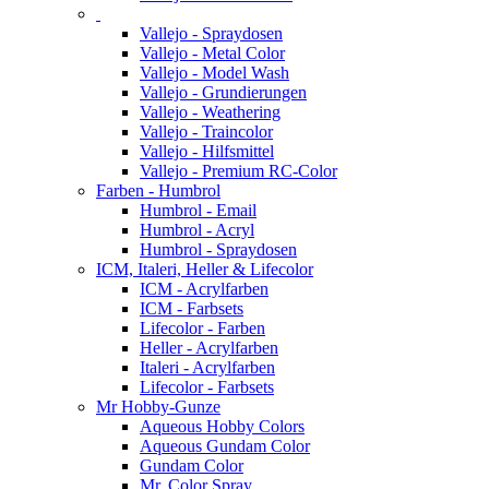
Vallejo - Spraydosen
Vallejo - Metal Color
Vallejo - Model Wash
Vallejo - Grundierungen
Vallejo - Weathering
Vallejo - Traincolor
Vallejo - Hilfsmittel
Vallejo - Premium RC-Color
Farben - Humbrol
Humbrol - Email
Humbrol - Acryl
Humbrol - Spraydosen
ICM, Italeri, Heller & Lifecolor
ICM - Acrylfarben
ICM - Farbsets
Lifecolor - Farben
Heller - Acrylfarben
Italeri - Acrylfarben
Lifecolor - Farbsets
Mr Hobby-Gunze
Aqueous Hobby Colors
Aqueous Gundam Color
Gundam Color
Mr. Color Spray