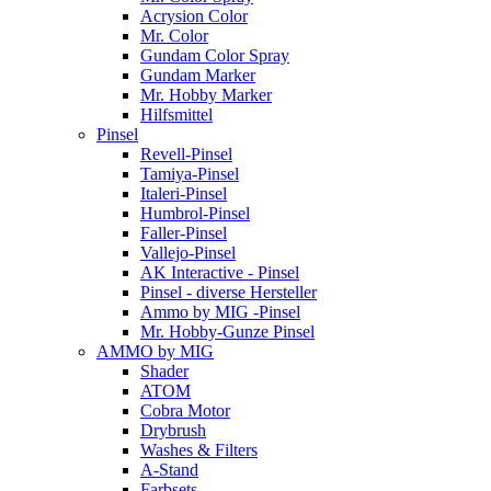
Acrysion Color
Mr. Color
Gundam Color Spray
Gundam Marker
Mr. Hobby Marker
Hilfsmittel
Pinsel
Revell-Pinsel
Tamiya-Pinsel
Italeri-Pinsel
Humbrol-Pinsel
Faller-Pinsel
Vallejo-Pinsel
AK Interactive - Pinsel
Pinsel - diverse Hersteller
Ammo by MIG -Pinsel
Mr. Hobby-Gunze Pinsel
AMMO by MIG
Shader
ATOM
Cobra Motor
Drybrush
Washes & Filters
A-Stand
Farbsets