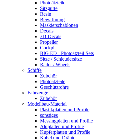
Photoätzteile
Sitzgurte
Resin
Bewaffnung
Maskierschablonen
Decals
3D-Decals
Propeller
Cockpit
BIG ED - Photoätzteil-Sets
Sitze / Schleudersitze
Räder / Wheels
Schiffe
Zubehör
Photoätzteile
Geschützrohre
Fahrzeuge
Zubehör
Modellbau-Material
Plastikplatten und Profile
sonstiges
Messingplatten und Profile
Aluplatten und Profile
Kupferplatten und Profile
Kabel und Drähte