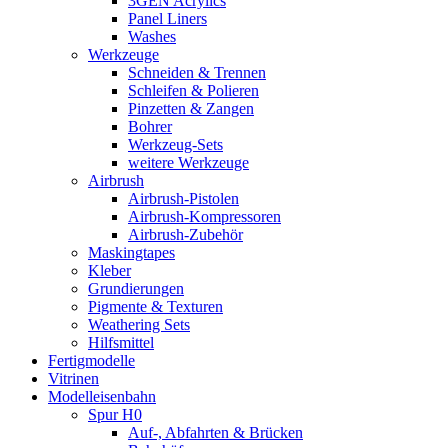
3GEN Acrylics
Panel Liners
Washes
Werkzeuge
Schneiden & Trennen
Schleifen & Polieren
Pinzetten & Zangen
Bohrer
Werkzeug-Sets
weitere Werkzeuge
Airbrush
Airbrush-Pistolen
Airbrush-Kompressoren
Airbrush-Zubehör
Maskingtapes
Kleber
Grundierungen
Pigmente & Texturen
Weathering Sets
Hilfsmittel
Fertigmodelle
Vitrinen
Modelleisenbahn
Spur H0
Auf-, Abfahrten & Brücken