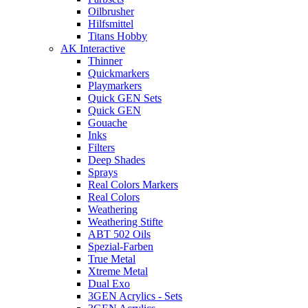
Oilbrusher
Hilfsmittel
Titans Hobby
AK Interactive
Thinner
Quickmarkers
Playmarkers
Quick GEN Sets
Quick GEN
Gouache
Inks
Filters
Deep Shades
Sprays
Real Colors Markers
Real Colors
Weathering
Weathering Stifte
ABT 502 Oils
Spezial-Farben
True Metal
Xtreme Metal
Dual Exo
3GEN Acrylics - Sets