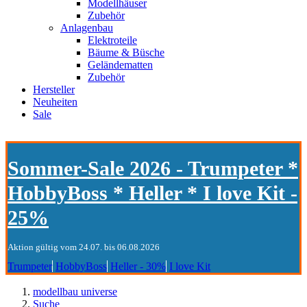
Modellhäuser
Zubehör
Anlagenbau
Elektroteile
Bäume & Büsche
Geländematten
Zubehör
Hersteller
Neuheiten
Sale
Sommer-Sale 2026 - Trumpeter *
HobbyBoss * Heller * I love Kit -
25%
Aktion gültig vom 24.07. bis 06.08.2026
Trumpeter
HobbyBoss
Heller - 30%
I love Kit
modellbau universe
Suche