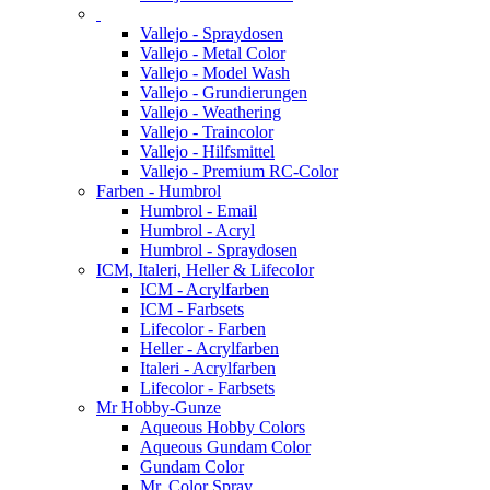
Vallejo - Spraydosen
Vallejo - Metal Color
Vallejo - Model Wash
Vallejo - Grundierungen
Vallejo - Weathering
Vallejo - Traincolor
Vallejo - Hilfsmittel
Vallejo - Premium RC-Color
Farben - Humbrol
Humbrol - Email
Humbrol - Acryl
Humbrol - Spraydosen
ICM, Italeri, Heller & Lifecolor
ICM - Acrylfarben
ICM - Farbsets
Lifecolor - Farben
Heller - Acrylfarben
Italeri - Acrylfarben
Lifecolor - Farbsets
Mr Hobby-Gunze
Aqueous Hobby Colors
Aqueous Gundam Color
Gundam Color
Mr. Color Spray