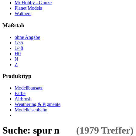
Mr Hobby - Gunze
Planet Models
Walthers
Maßstab
ohne Angabe
1/35
1/48
H0
N
Z
Produkttyp
Modellbausatz
Farbe
Airbrush
Weathering & Pigmente
Modelleisenbahn
Suche: spur n
(1979 Treffer)