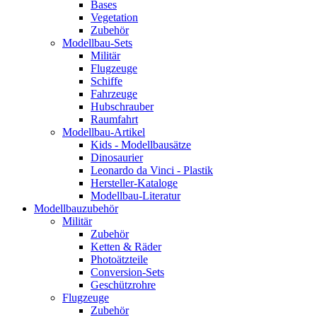
Bases
Vegetation
Zubehör
Modellbau-Sets
Militär
Flugzeuge
Schiffe
Fahrzeuge
Hubschrauber
Raumfahrt
Modellbau-Artikel
Kids - Modellbausätze
Dinosaurier
Leonardo da Vinci - Plastik
Hersteller-Kataloge
Modellbau-Literatur
Modellbauzubehör
Militär
Zubehör
Ketten & Räder
Photoätzteile
Conversion-Sets
Geschützrohre
Flugzeuge
Zubehör