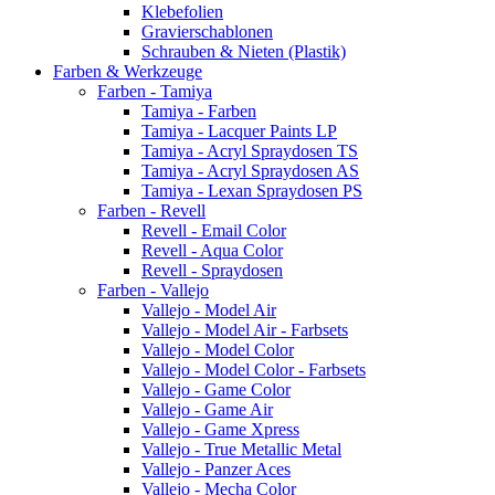
Klebefolien
Gravierschablonen
Schrauben & Nieten (Plastik)
Farben & Werkzeuge
Farben - Tamiya
Tamiya - Farben
Tamiya - Lacquer Paints LP
Tamiya - Acryl Spraydosen TS
Tamiya - Acryl Spraydosen AS
Tamiya - Lexan Spraydosen PS
Farben - Revell
Revell - Email Color
Revell - Aqua Color
Revell - Spraydosen
Farben - Vallejo
Vallejo - Model Air
Vallejo - Model Air - Farbsets
Vallejo - Model Color
Vallejo - Model Color - Farbsets
Vallejo - Game Color
Vallejo - Game Air
Vallejo - Game Xpress
Vallejo - True Metallic Metal
Vallejo - Panzer Aces
Vallejo - Mecha Color