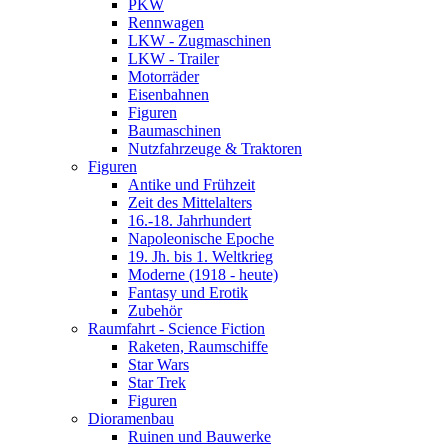
PKW
Rennwagen
LKW - Zugmaschinen
LKW - Trailer
Motorräder
Eisenbahnen
Figuren
Baumaschinen
Nutzfahrzeuge & Traktoren
Figuren
Antike und Frühzeit
Zeit des Mittelalters
16.-18. Jahrhundert
Napoleonische Epoche
19. Jh. bis 1. Weltkrieg
Moderne (1918 - heute)
Fantasy und Erotik
Zubehör
Raumfahrt - Science Fiction
Raketen, Raumschiffe
Star Wars
Star Trek
Figuren
Dioramenbau
Ruinen und Bauwerke