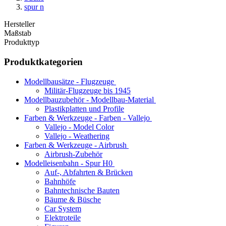
spur n
Hersteller
Maßstab
Produkttyp
Produktkategorien
Modellbausätze - Flugzeuge
Militär-Flugzeuge bis 1945
Modellbauzubehör - Modellbau-Material
Plastikplatten und Profile
Farben & Werkzeuge - Farben - Vallejo
Vallejo - Model Color
Vallejo - Weathering
Farben & Werkzeuge - Airbrush
Airbrush-Zubehör
Modelleisenbahn - Spur H0
Auf-, Abfahrten & Brücken
Bahnhöfe
Bahntechnische Bauten
Bäume & Büsche
Car System
Elektroteile