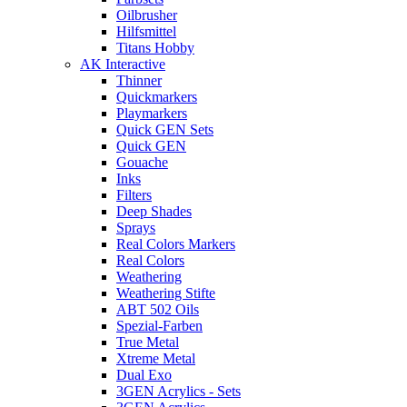
Oilbrusher
Hilfsmittel
Titans Hobby
AK Interactive
Thinner
Quickmarkers
Playmarkers
Quick GEN Sets
Quick GEN
Gouache
Inks
Filters
Deep Shades
Sprays
Real Colors Markers
Real Colors
Weathering
Weathering Stifte
ABT 502 Oils
Spezial-Farben
True Metal
Xtreme Metal
Dual Exo
3GEN Acrylics - Sets