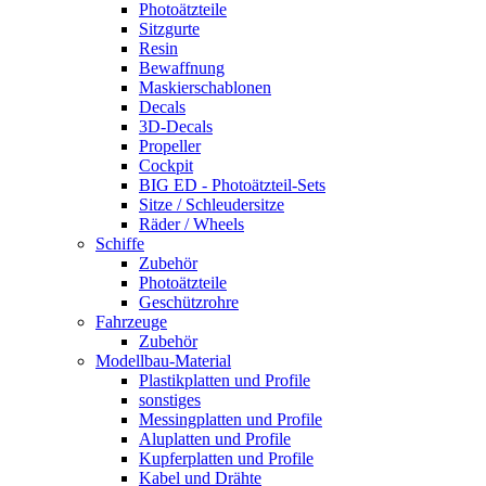
Photoätzteile
Sitzgurte
Resin
Bewaffnung
Maskierschablonen
Decals
3D-Decals
Propeller
Cockpit
BIG ED - Photoätzteil-Sets
Sitze / Schleudersitze
Räder / Wheels
Schiffe
Zubehör
Photoätzteile
Geschützrohre
Fahrzeuge
Zubehör
Modellbau-Material
Plastikplatten und Profile
sonstiges
Messingplatten und Profile
Aluplatten und Profile
Kupferplatten und Profile
Kabel und Drähte