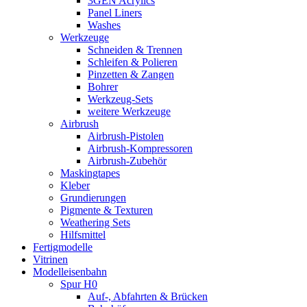
3GEN Acrylics
Panel Liners
Washes
Werkzeuge
Schneiden & Trennen
Schleifen & Polieren
Pinzetten & Zangen
Bohrer
Werkzeug-Sets
weitere Werkzeuge
Airbrush
Airbrush-Pistolen
Airbrush-Kompressoren
Airbrush-Zubehör
Maskingtapes
Kleber
Grundierungen
Pigmente & Texturen
Weathering Sets
Hilfsmittel
Fertigmodelle
Vitrinen
Modelleisenbahn
Spur H0
Auf-, Abfahrten & Brücken