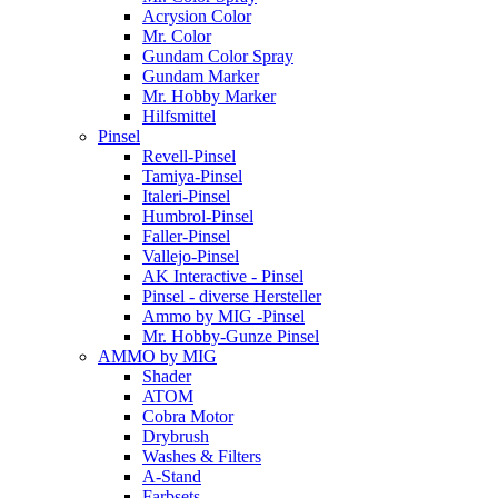
Acrysion Color
Mr. Color
Gundam Color Spray
Gundam Marker
Mr. Hobby Marker
Hilfsmittel
Pinsel
Revell-Pinsel
Tamiya-Pinsel
Italeri-Pinsel
Humbrol-Pinsel
Faller-Pinsel
Vallejo-Pinsel
AK Interactive - Pinsel
Pinsel - diverse Hersteller
Ammo by MIG -Pinsel
Mr. Hobby-Gunze Pinsel
AMMO by MIG
Shader
ATOM
Cobra Motor
Drybrush
Washes & Filters
A-Stand
Farbsets