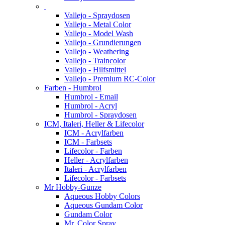
Vallejo - Spraydosen
Vallejo - Metal Color
Vallejo - Model Wash
Vallejo - Grundierungen
Vallejo - Weathering
Vallejo - Traincolor
Vallejo - Hilfsmittel
Vallejo - Premium RC-Color
Farben - Humbrol
Humbrol - Email
Humbrol - Acryl
Humbrol - Spraydosen
ICM, Italeri, Heller & Lifecolor
ICM - Acrylfarben
ICM - Farbsets
Lifecolor - Farben
Heller - Acrylfarben
Italeri - Acrylfarben
Lifecolor - Farbsets
Mr Hobby-Gunze
Aqueous Hobby Colors
Aqueous Gundam Color
Gundam Color
Mr. Color Spray