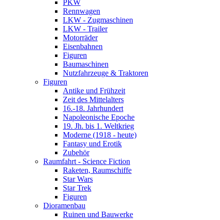
PKW
Rennwagen
LKW - Zugmaschinen
LKW - Trailer
Motorräder
Eisenbahnen
Figuren
Baumaschinen
Nutzfahrzeuge & Traktoren
Figuren
Antike und Frühzeit
Zeit des Mittelalters
16.-18. Jahrhundert
Napoleonische Epoche
19. Jh. bis 1. Weltkrieg
Moderne (1918 - heute)
Fantasy und Erotik
Zubehör
Raumfahrt - Science Fiction
Raketen, Raumschiffe
Star Wars
Star Trek
Figuren
Dioramenbau
Ruinen und Bauwerke