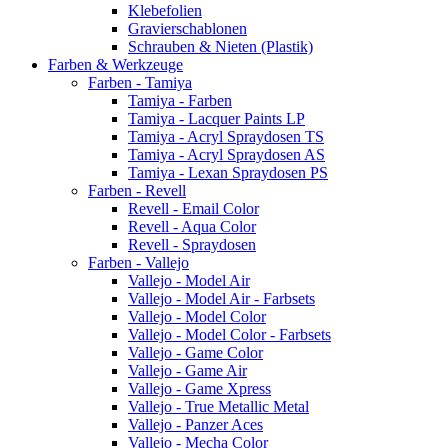
Klebefolien
Gravierschablonen
Schrauben & Nieten (Plastik)
Farben & Werkzeuge
Farben - Tamiya
Tamiya - Farben
Tamiya - Lacquer Paints LP
Tamiya - Acryl Spraydosen TS
Tamiya - Acryl Spraydosen AS
Tamiya - Lexan Spraydosen PS
Farben - Revell
Revell - Email Color
Revell - Aqua Color
Revell - Spraydosen
Farben - Vallejo
Vallejo - Model Air
Vallejo - Model Air - Farbsets
Vallejo - Model Color
Vallejo - Model Color - Farbsets
Vallejo - Game Color
Vallejo - Game Air
Vallejo - Game Xpress
Vallejo - True Metallic Metal
Vallejo - Panzer Aces
Vallejo - Mecha Color