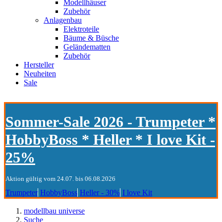
Modellhäuser
Zubehör
Anlagenbau
Elektroteile
Bäume & Büsche
Geländematten
Zubehör
Hersteller
Neuheiten
Sale
Sommer-Sale 2026 - Trumpeter *
HobbyBoss * Heller * I love Kit -
25%
Aktion gültig vom 24.07. bis 06.08.2026
Trumpeter
HobbyBoss
Heller - 30%
I love Kit
modellbau universe
Suche