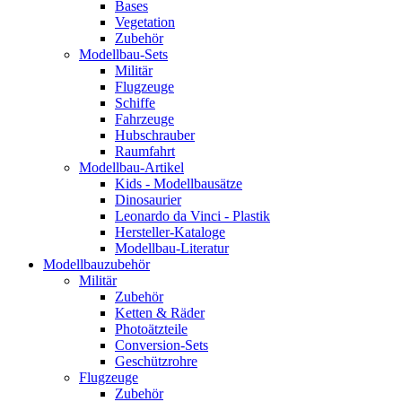
Bases
Vegetation
Zubehör
Modellbau-Sets
Militär
Flugzeuge
Schiffe
Fahrzeuge
Hubschrauber
Raumfahrt
Modellbau-Artikel
Kids - Modellbausätze
Dinosaurier
Leonardo da Vinci - Plastik
Hersteller-Kataloge
Modellbau-Literatur
Modellbauzubehör
Militär
Zubehör
Ketten & Räder
Photoätzteile
Conversion-Sets
Geschützrohre
Flugzeuge
Zubehör