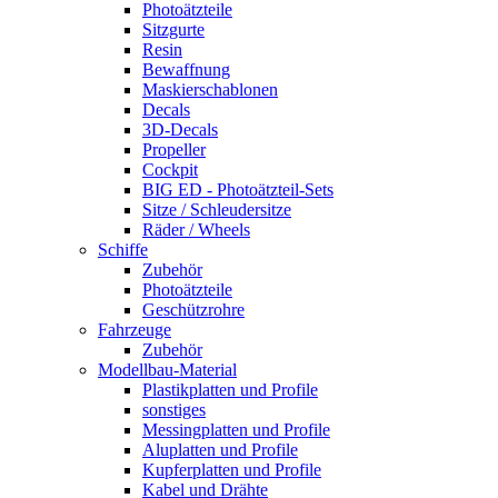
Photoätzteile
Sitzgurte
Resin
Bewaffnung
Maskierschablonen
Decals
3D-Decals
Propeller
Cockpit
BIG ED - Photoätzteil-Sets
Sitze / Schleudersitze
Räder / Wheels
Schiffe
Zubehör
Photoätzteile
Geschützrohre
Fahrzeuge
Zubehör
Modellbau-Material
Plastikplatten und Profile
sonstiges
Messingplatten und Profile
Aluplatten und Profile
Kupferplatten und Profile
Kabel und Drähte