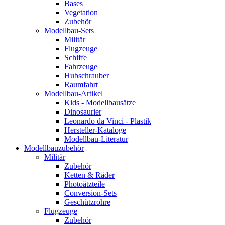
Bases
Vegetation
Zubehör
Modellbau-Sets
Militär
Flugzeuge
Schiffe
Fahrzeuge
Hubschrauber
Raumfahrt
Modellbau-Artikel
Kids - Modellbausätze
Dinosaurier
Leonardo da Vinci - Plastik
Hersteller-Kataloge
Modellbau-Literatur
Modellbauzubehör
Militär
Zubehör
Ketten & Räder
Photoätzteile
Conversion-Sets
Geschützrohre
Flugzeuge
Zubehör