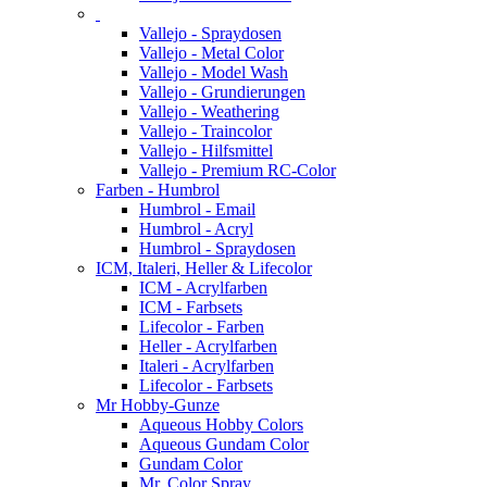
Vallejo - Spraydosen
Vallejo - Metal Color
Vallejo - Model Wash
Vallejo - Grundierungen
Vallejo - Weathering
Vallejo - Traincolor
Vallejo - Hilfsmittel
Vallejo - Premium RC-Color
Farben - Humbrol
Humbrol - Email
Humbrol - Acryl
Humbrol - Spraydosen
ICM, Italeri, Heller & Lifecolor
ICM - Acrylfarben
ICM - Farbsets
Lifecolor - Farben
Heller - Acrylfarben
Italeri - Acrylfarben
Lifecolor - Farbsets
Mr Hobby-Gunze
Aqueous Hobby Colors
Aqueous Gundam Color
Gundam Color
Mr. Color Spray