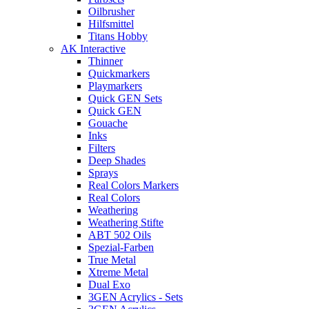
Oilbrusher
Hilfsmittel
Titans Hobby
AK Interactive
Thinner
Quickmarkers
Playmarkers
Quick GEN Sets
Quick GEN
Gouache
Inks
Filters
Deep Shades
Sprays
Real Colors Markers
Real Colors
Weathering
Weathering Stifte
ABT 502 Oils
Spezial-Farben
True Metal
Xtreme Metal
Dual Exo
3GEN Acrylics - Sets