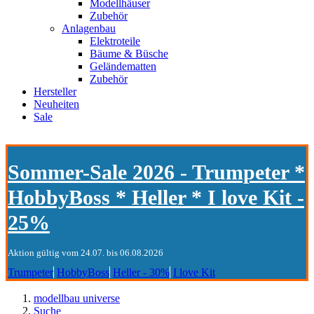
Modellhäuser
Zubehör
Anlagenbau
Elektroteile
Bäume & Büsche
Geländematten
Zubehör
Hersteller
Neuheiten
Sale
Sommer-Sale 2026 - Trumpeter *
HobbyBoss * Heller * I love Kit -
25%
Aktion gültig vom 24.07. bis 06.08.2026
Trumpeter
HobbyBoss
Heller - 30%
I love Kit
modellbau universe
Suche