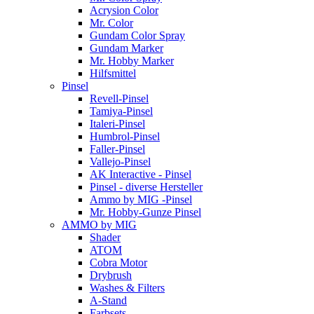
Acrysion Color
Mr. Color
Gundam Color Spray
Gundam Marker
Mr. Hobby Marker
Hilfsmittel
Pinsel
Revell-Pinsel
Tamiya-Pinsel
Italeri-Pinsel
Humbrol-Pinsel
Faller-Pinsel
Vallejo-Pinsel
AK Interactive - Pinsel
Pinsel - diverse Hersteller
Ammo by MIG -Pinsel
Mr. Hobby-Gunze Pinsel
AMMO by MIG
Shader
ATOM
Cobra Motor
Drybrush
Washes & Filters
A-Stand
Farbsets