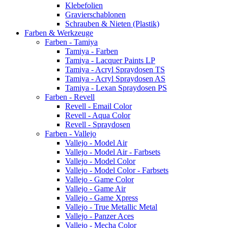
Klebefolien
Gravierschablonen
Schrauben & Nieten (Plastik)
Farben & Werkzeuge
Farben - Tamiya
Tamiya - Farben
Tamiya - Lacquer Paints LP
Tamiya - Acryl Spraydosen TS
Tamiya - Acryl Spraydosen AS
Tamiya - Lexan Spraydosen PS
Farben - Revell
Revell - Email Color
Revell - Aqua Color
Revell - Spraydosen
Farben - Vallejo
Vallejo - Model Air
Vallejo - Model Air - Farbsets
Vallejo - Model Color
Vallejo - Model Color - Farbsets
Vallejo - Game Color
Vallejo - Game Air
Vallejo - Game Xpress
Vallejo - True Metallic Metal
Vallejo - Panzer Aces
Vallejo - Mecha Color