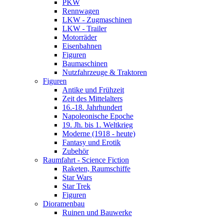
PKW
Rennwagen
LKW - Zugmaschinen
LKW - Trailer
Motorräder
Eisenbahnen
Figuren
Baumaschinen
Nutzfahrzeuge & Traktoren
Figuren
Antike und Frühzeit
Zeit des Mittelalters
16.-18. Jahrhundert
Napoleonische Epoche
19. Jh. bis 1. Weltkrieg
Moderne (1918 - heute)
Fantasy und Erotik
Zubehör
Raumfahrt - Science Fiction
Raketen, Raumschiffe
Star Wars
Star Trek
Figuren
Dioramenbau
Ruinen und Bauwerke