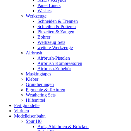
3GEN Acrylics
Panel Liners
Washes
Werkzeuge
Schneiden & Trennen
Schleifen & Polieren
Pinzetten & Zangen
Bohrer
Werkzeug-Sets
weitere Werkzeuge
Airbrush
Airbrush-Pistolen
Airbrush-Kompressoren
Airbrush-Zubehör
Maskingtapes
Kleber
Grundierungen
Pigmente & Texturen
Weathering Sets
Hilfsmittel
Fertigmodelle
Vitrinen
Modelleisenbahn
Spur H0
Auf-, Abfahrten & Brücken