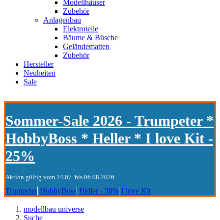
Modellhäuser
Zubehör
Anlagenbau
Elektroteile
Bäume & Büsche
Geländematten
Zubehör
Hersteller
Neuheiten
Sale
Sommer-Sale 2026 - Trumpeter *
HobbyBoss * Heller * I love Kit -
25%
Aktion gültig vom 24.07. bis 06.08.2026
Trumpeter
HobbyBoss
Heller - 30%
I love Kit
modellbau universe
Suche