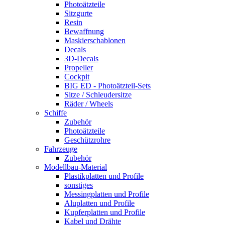
Photoätzteile
Sitzgurte
Resin
Bewaffnung
Maskierschablonen
Decals
3D-Decals
Propeller
Cockpit
BIG ED - Photoätzteil-Sets
Sitze / Schleudersitze
Räder / Wheels
Schiffe
Zubehör
Photoätzteile
Geschützrohre
Fahrzeuge
Zubehör
Modellbau-Material
Plastikplatten und Profile
sonstiges
Messingplatten und Profile
Aluplatten und Profile
Kupferplatten und Profile
Kabel und Drähte