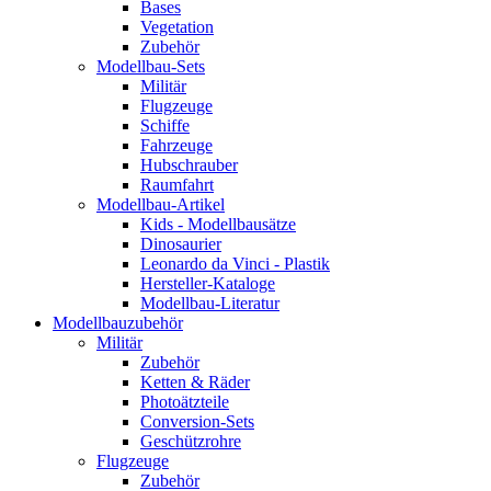
Bases
Vegetation
Zubehör
Modellbau-Sets
Militär
Flugzeuge
Schiffe
Fahrzeuge
Hubschrauber
Raumfahrt
Modellbau-Artikel
Kids - Modellbausätze
Dinosaurier
Leonardo da Vinci - Plastik
Hersteller-Kataloge
Modellbau-Literatur
Modellbauzubehör
Militär
Zubehör
Ketten & Räder
Photoätzteile
Conversion-Sets
Geschützrohre
Flugzeuge
Zubehör