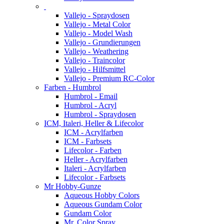
Vallejo - Spraydosen
Vallejo - Metal Color
Vallejo - Model Wash
Vallejo - Grundierungen
Vallejo - Weathering
Vallejo - Traincolor
Vallejo - Hilfsmittel
Vallejo - Premium RC-Color
Farben - Humbrol
Humbrol - Email
Humbrol - Acryl
Humbrol - Spraydosen
ICM, Italeri, Heller & Lifecolor
ICM - Acrylfarben
ICM - Farbsets
Lifecolor - Farben
Heller - Acrylfarben
Italeri - Acrylfarben
Lifecolor - Farbsets
Mr Hobby-Gunze
Aqueous Hobby Colors
Aqueous Gundam Color
Gundam Color
Mr. Color Spray