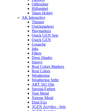
Oilbrusher
Hilfsmittel
Titans Hobby
AK Interactive
Thinner
Quickmarkers
Playmarkers
Quick GEN Sets
Quick GEN
Gouache
Inks
Filters
Deep Shades
Sprays
Real Colors Markers
Real Colors
Weathering
Weathering Stifte
ABT 502 Oils
Spezial-Farben
True Metal
Xtreme Metal
Dual Exo
3GEN Acrylics - Sets