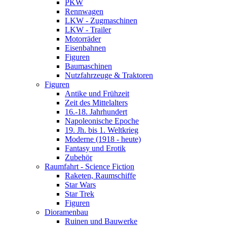
PKW
Rennwagen
LKW - Zugmaschinen
LKW - Trailer
Motorräder
Eisenbahnen
Figuren
Baumaschinen
Nutzfahrzeuge & Traktoren
Figuren
Antike und Frühzeit
Zeit des Mittelalters
16.-18. Jahrhundert
Napoleonische Epoche
19. Jh. bis 1. Weltkrieg
Moderne (1918 - heute)
Fantasy und Erotik
Zubehör
Raumfahrt - Science Fiction
Raketen, Raumschiffe
Star Wars
Star Trek
Figuren
Dioramenbau
Ruinen und Bauwerke