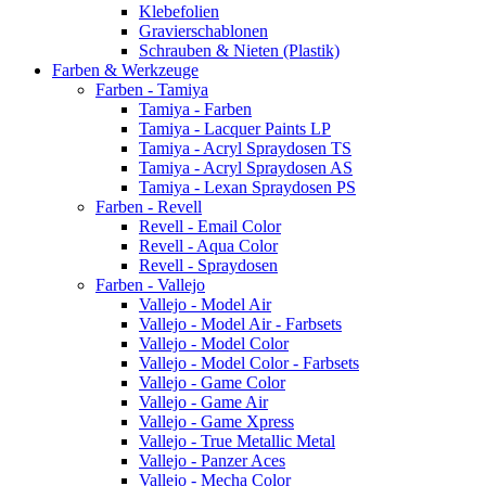
Klebefolien
Gravierschablonen
Schrauben & Nieten (Plastik)
Farben & Werkzeuge
Farben - Tamiya
Tamiya - Farben
Tamiya - Lacquer Paints LP
Tamiya - Acryl Spraydosen TS
Tamiya - Acryl Spraydosen AS
Tamiya - Lexan Spraydosen PS
Farben - Revell
Revell - Email Color
Revell - Aqua Color
Revell - Spraydosen
Farben - Vallejo
Vallejo - Model Air
Vallejo - Model Air - Farbsets
Vallejo - Model Color
Vallejo - Model Color - Farbsets
Vallejo - Game Color
Vallejo - Game Air
Vallejo - Game Xpress
Vallejo - True Metallic Metal
Vallejo - Panzer Aces
Vallejo - Mecha Color