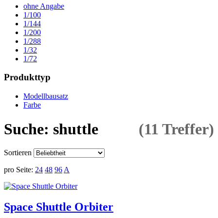
ohne Angabe
1/100
1/144
1/200
1/288
1/32
1/72
Produkttyp
Modellbausatz
Farbe
Suche: shuttle
(11 Treffer)
Sortieren
pro Seite:
24
48
96
A
Space Shuttle Orbiter