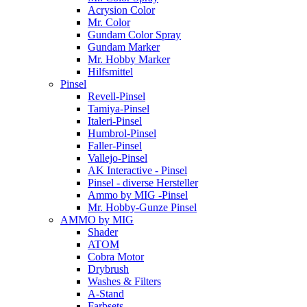
Acrysion Color
Mr. Color
Gundam Color Spray
Gundam Marker
Mr. Hobby Marker
Hilfsmittel
Pinsel
Revell-Pinsel
Tamiya-Pinsel
Italeri-Pinsel
Humbrol-Pinsel
Faller-Pinsel
Vallejo-Pinsel
AK Interactive - Pinsel
Pinsel - diverse Hersteller
Ammo by MIG -Pinsel
Mr. Hobby-Gunze Pinsel
AMMO by MIG
Shader
ATOM
Cobra Motor
Drybrush
Washes & Filters
A-Stand
Farbsets