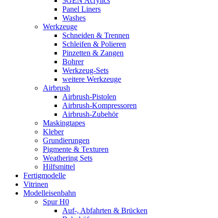
3GEN Acrylics
Panel Liners
Washes
Werkzeuge
Schneiden & Trennen
Schleifen & Polieren
Pinzetten & Zangen
Bohrer
Werkzeug-Sets
weitere Werkzeuge
Airbrush
Airbrush-Pistolen
Airbrush-Kompressoren
Airbrush-Zubehör
Maskingtapes
Kleber
Grundierungen
Pigmente & Texturen
Weathering Sets
Hilfsmittel
Fertigmodelle
Vitrinen
Modelleisenbahn
Spur H0
Auf-, Abfahrten & Brücken