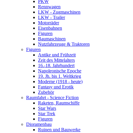
PKW
Rennwagen
LKW - Zugmaschinen
LKW - Trailer
Motorräder
Eisenbahnen
Figuren
Baumaschinen
Nutzfahrzeuge & Traktoren
Figuren
Antike und Frühzeit
Zeit des Mittelalters
16.-18. Jahrhundert
Napoleonische Epoche
19. Jh. bis 1. Weltkrieg
Moderne (1918 - heute)
Fantasy und Erotik
Zubehör
Raumfahrt - Science Fiction
Raketen, Raumschiffe
Star Wars
Star Trek
Figuren
Dioramenbau
Ruinen und Bauwerke