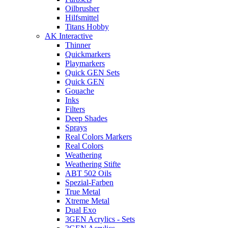
Oilbrusher
Hilfsmittel
Titans Hobby
AK Interactive
Thinner
Quickmarkers
Playmarkers
Quick GEN Sets
Quick GEN
Gouache
Inks
Filters
Deep Shades
Sprays
Real Colors Markers
Real Colors
Weathering
Weathering Stifte
ABT 502 Oils
Spezial-Farben
True Metal
Xtreme Metal
Dual Exo
3GEN Acrylics - Sets