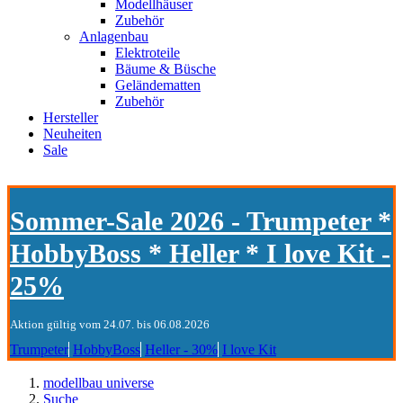
Modellhäuser
Zubehör
Anlagenbau
Elektroteile
Bäume & Büsche
Geländematten
Zubehör
Hersteller
Neuheiten
Sale
Sommer-Sale 2026 - Trumpeter *
HobbyBoss * Heller * I love Kit -
25%
Aktion gültig vom 24.07. bis 06.08.2026
Trumpeter
HobbyBoss
Heller - 30%
I love Kit
modellbau universe
Suche