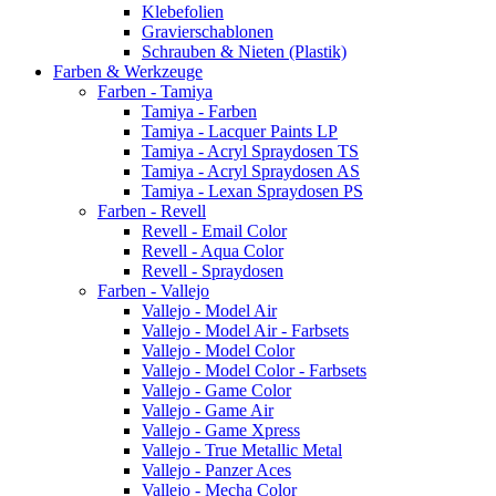
Klebefolien
Gravierschablonen
Schrauben & Nieten (Plastik)
Farben & Werkzeuge
Farben - Tamiya
Tamiya - Farben
Tamiya - Lacquer Paints LP
Tamiya - Acryl Spraydosen TS
Tamiya - Acryl Spraydosen AS
Tamiya - Lexan Spraydosen PS
Farben - Revell
Revell - Email Color
Revell - Aqua Color
Revell - Spraydosen
Farben - Vallejo
Vallejo - Model Air
Vallejo - Model Air - Farbsets
Vallejo - Model Color
Vallejo - Model Color - Farbsets
Vallejo - Game Color
Vallejo - Game Air
Vallejo - Game Xpress
Vallejo - True Metallic Metal
Vallejo - Panzer Aces
Vallejo - Mecha Color