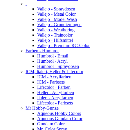
Vallejo - Spraydosen
Vallejo - Metal Color
Vallejo - Model Wash
Vallejo - Grundierungen
Vallejo - Weathering
Vallejo - Traincolor
Vallejo - Hilfsmittel
Vallejo - Premium RC-Color
Farben - Humbrol
Humbrol - Email
Humbrol - Acryl
Humbrol - Spraydosen
ICM, Italeri, Heller & Lifecolor
ICM - Acrylfarben
ICM - Farbsets
Lifecolor - Farben
Heller - Acrylfarben
Italeri - Acrylfarben
Lifecolor - Farbsets
Mr Hobby-Gunze
Aqueous Hobby Colors
Aqueous Gundam Color
Gundam Color
Mr. Color Spray