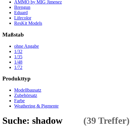
AMMO by MIG Jimenez
Brengun
Eduard
Lifecolor
ResKit Models
Maßstab
ohne Angabe
1/32
1/35
1/48
1/72
Produkttyp
Modellbausatz
Zubehörsatz
Farbe
Weathering & Pigmente
Suche: shadow
(39 Treffer)