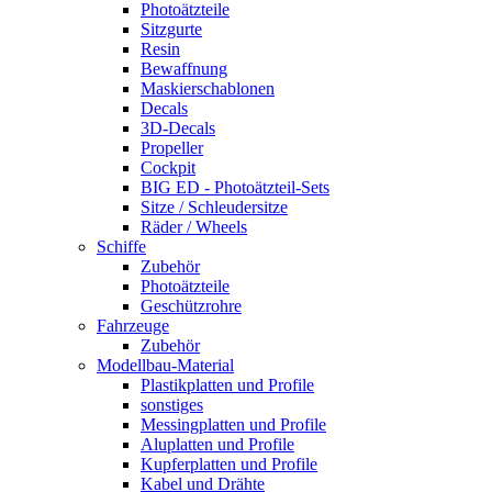
Photoätzteile
Sitzgurte
Resin
Bewaffnung
Maskierschablonen
Decals
3D-Decals
Propeller
Cockpit
BIG ED - Photoätzteil-Sets
Sitze / Schleudersitze
Räder / Wheels
Schiffe
Zubehör
Photoätzteile
Geschützrohre
Fahrzeuge
Zubehör
Modellbau-Material
Plastikplatten und Profile
sonstiges
Messingplatten und Profile
Aluplatten und Profile
Kupferplatten und Profile
Kabel und Drähte