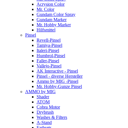
Acrysion Color
Mr. Color
Gundam Color Spray
Gundam Marker
Mr. Hobby Marker
Hilfsmittel
Pinsel
Revell-Pinsel
Tamiya-Pinsel
Italeri-Pinsel
Humbrol-Pinsel
Faller-Pinsel
Vallejo-Pinsel
AK Interactive - Pinsel
Pinsel - diverse Hersteller
Ammo by MIG -Pinsel
Mr. Hobby-Gunze Pinsel
AMMO by MIG
Shader
ATOM
Cobra Motor
Drybrush
Washes & Filters
A-Stand
Farbsets