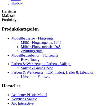
shadow
Hersteller
Maßstab
Produkttyp
Produktkategorien
Modellbausätze - Flugzeuge
Militär-Flugzeuge bis 1945
Militär-Flugzeuge ab 1945
Zivilflugzeuge
Modellbauzubehör - Flugzeuge
Bewaffnung
Farben & Werkzeuge - Farben - Vallejo
Vallejo - Game Color
Farben & Werkzeuge - ICM, Italeri, Heller & Lifecolor
Lifecolor - Farbsets
Hersteller
Academy Plastic Model
Acrylicos Vallejo
AK Interactive