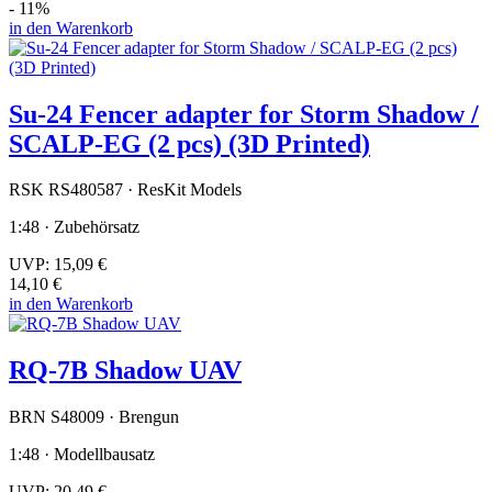
- 11%
in den Warenkorb
Su-24 Fencer adapter for Storm Shadow /
SCALP-EG (2 pcs) (3D Printed)
RSK RS480587 · ResKit Models
1:48 · Zubehörsatz
UVP:
15,09 €
14,10 €
in den Warenkorb
RQ-7B Shadow UAV
BRN S48009 · Brengun
1:48 · Modellbausatz
UVP:
20,49 €