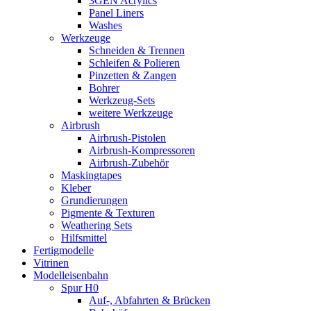
3GEN Acrylics
Panel Liners
Washes
Werkzeuge
Schneiden & Trennen
Schleifen & Polieren
Pinzetten & Zangen
Bohrer
Werkzeug-Sets
weitere Werkzeuge
Airbrush
Airbrush-Pistolen
Airbrush-Kompressoren
Airbrush-Zubehör
Maskingtapes
Kleber
Grundierungen
Pigmente & Texturen
Weathering Sets
Hilfsmittel
Fertigmodelle
Vitrinen
Modelleisenbahn
Spur H0
Auf-, Abfahrten & Brücken