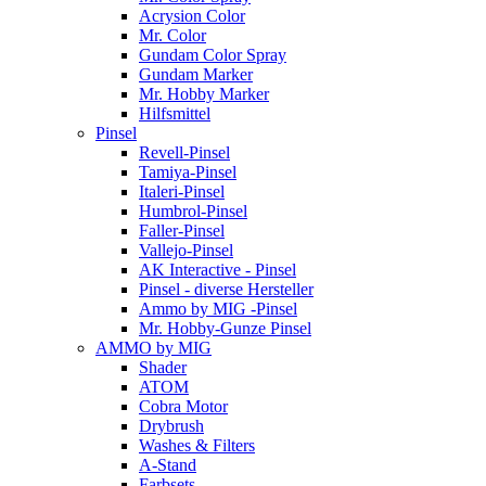
Acrysion Color
Mr. Color
Gundam Color Spray
Gundam Marker
Mr. Hobby Marker
Hilfsmittel
Pinsel
Revell-Pinsel
Tamiya-Pinsel
Italeri-Pinsel
Humbrol-Pinsel
Faller-Pinsel
Vallejo-Pinsel
AK Interactive - Pinsel
Pinsel - diverse Hersteller
Ammo by MIG -Pinsel
Mr. Hobby-Gunze Pinsel
AMMO by MIG
Shader
ATOM
Cobra Motor
Drybrush
Washes & Filters
A-Stand
Farbsets