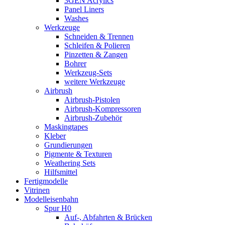
3GEN Acrylics
Panel Liners
Washes
Werkzeuge
Schneiden & Trennen
Schleifen & Polieren
Pinzetten & Zangen
Bohrer
Werkzeug-Sets
weitere Werkzeuge
Airbrush
Airbrush-Pistolen
Airbrush-Kompressoren
Airbrush-Zubehör
Maskingtapes
Kleber
Grundierungen
Pigmente & Texturen
Weathering Sets
Hilfsmittel
Fertigmodelle
Vitrinen
Modelleisenbahn
Spur H0
Auf-, Abfahrten & Brücken