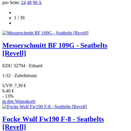
pro Seite:
24
48
96
A
1 / 39
Messerschmitt BF 109G - Seatbelts
[Revell]
EDU 32794 · Eduard
1:32 · Zubehörsatz
UVP:
7,39 €
6,40 €
- 13%
in den Warenkorb
Focke Wulf Fw190 F-8 - Seatbelts
[Revell]