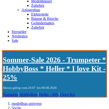
Modellhäuser
Zubehör
Anlagenbau
Elektroteile
Bäume & Büsche
Geländematten
Zubehör
Hersteller
Neuheiten
Sale
Sommer-Sale 2026 - Trumpeter *
HobbyBoss * Heller * I love Kit -
25%
Aktion gültig vom 24.07. bis 06.08.2026
Trumpeter
HobbyBoss
Heller - 30%
I love Kit
modellbau universe
Suche