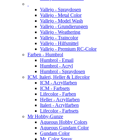
Vallejo - Spraydosen
Vallejo - Metal Color
Vallejo - Model Wash
Vallejo - Grundierungen
Vallejo - Weathering
Vallejo - Traincolor
Vallejo - Hilfsmittel
Vallejo - Premium RC-Color
Farben - Humbrol
Humbrol - Email
Humbrol - Acryl
Humbrol - Spraydosen
ICM, Italeri, Heller & Lifecolor
ICM - Acrylfarben
ICM - Farbsets
Lifecolor - Farben
Heller - Acrylfarben
Italeri - Acrylfarben
Lifecolor - Farbsets
Mr Hobby-Gunze
Aqueous Hobby Colors
Aqueous Gundam Color
Gundam Color
Mr. Color Spray