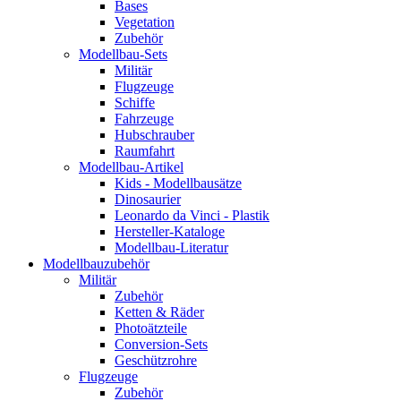
Bases
Vegetation
Zubehör
Modellbau-Sets
Militär
Flugzeuge
Schiffe
Fahrzeuge
Hubschrauber
Raumfahrt
Modellbau-Artikel
Kids - Modellbausätze
Dinosaurier
Leonardo da Vinci - Plastik
Hersteller-Kataloge
Modellbau-Literatur
Modellbauzubehör
Militär
Zubehör
Ketten & Räder
Photoätzteile
Conversion-Sets
Geschützrohre
Flugzeuge
Zubehör