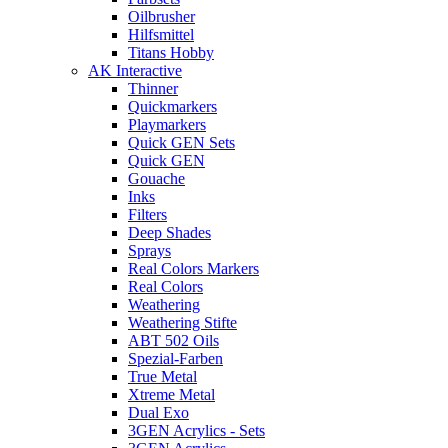
Oilbrusher
Hilfsmittel
Titans Hobby
AK Interactive
Thinner
Quickmarkers
Playmarkers
Quick GEN Sets
Quick GEN
Gouache
Inks
Filters
Deep Shades
Sprays
Real Colors Markers
Real Colors
Weathering
Weathering Stifte
ABT 502 Oils
Spezial-Farben
True Metal
Xtreme Metal
Dual Exo
3GEN Acrylics - Sets