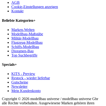
AGB
Cookie-Einstellungen anzeigen
Kontakt
Beliebte Kategorien
+
Marken-Welten
Modellbau-Maßstäbe
Militär-Modellbau
Flugzeug-Modellbau
Schiffs-Modellbau
Dioramen-Bau
Top Suchbegriffe
Specials
+
KITS - Preview
Restock - wieder lieferbar
Gutscheine
Newsletter
Mein Kundenkonto
Copyright © 2026 modellbau universe / modellbau universe Gbr
alle Rechte vorbehalten. Ausgewiesene Marken gehören ihren