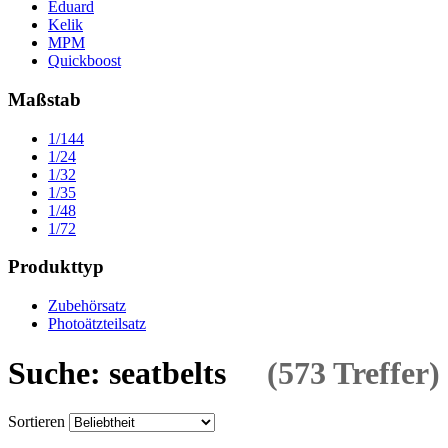
Eduard
Kelik
MPM
Quickboost
Maßstab
1/144
1/24
1/32
1/35
1/48
1/72
Produkttyp
Zubehörsatz
Photoätzteilsatz
Suche: seatbelts
(573 Treffer)
Sortieren