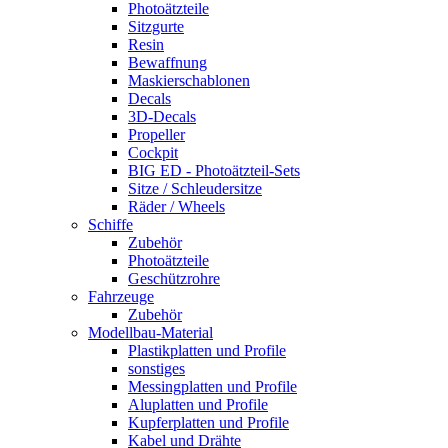
Photoätzteile
Sitzgurte
Resin
Bewaffnung
Maskierschablonen
Decals
3D-Decals
Propeller
Cockpit
BIG ED - Photoätzteil-Sets
Sitze / Schleudersitze
Räder / Wheels
Schiffe
Zubehör
Photoätzteile
Geschützrohre
Fahrzeuge
Zubehör
Modellbau-Material
Plastikplatten und Profile
sonstiges
Messingplatten und Profile
Aluplatten und Profile
Kupferplatten und Profile
Kabel und Drähte