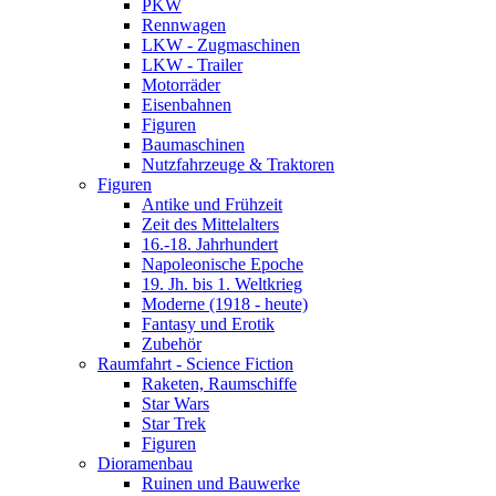
PKW
Rennwagen
LKW - Zugmaschinen
LKW - Trailer
Motorräder
Eisenbahnen
Figuren
Baumaschinen
Nutzfahrzeuge & Traktoren
Figuren
Antike und Frühzeit
Zeit des Mittelalters
16.-18. Jahrhundert
Napoleonische Epoche
19. Jh. bis 1. Weltkrieg
Moderne (1918 - heute)
Fantasy und Erotik
Zubehör
Raumfahrt - Science Fiction
Raketen, Raumschiffe
Star Wars
Star Trek
Figuren
Dioramenbau
Ruinen und Bauwerke