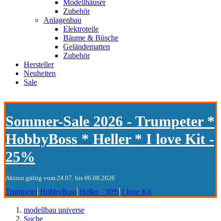
Modellhäuser
Zubehör
Anlagenbau
Elektroteile
Bäume & Büsche
Geländematten
Zubehör
Hersteller
Neuheiten
Sale
Sommer-Sale 2026 - Trumpeter *
HobbyBoss * Heller * I love Kit -
25%
Aktion gültig vom 24.07. bis 06.08.2026
Trumpeter
HobbyBoss
Heller - 30%
I love Kit
modellbau universe
Suche