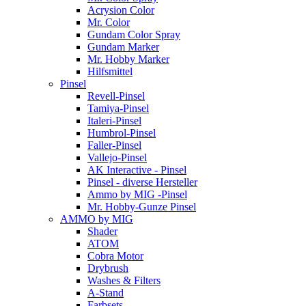
Acrysion Color
Mr. Color
Gundam Color Spray
Gundam Marker
Mr. Hobby Marker
Hilfsmittel
Pinsel
Revell-Pinsel
Tamiya-Pinsel
Italeri-Pinsel
Humbrol-Pinsel
Faller-Pinsel
Vallejo-Pinsel
AK Interactive - Pinsel
Pinsel - diverse Hersteller
Ammo by MIG -Pinsel
Mr. Hobby-Gunze Pinsel
AMMO by MIG
Shader
ATOM
Cobra Motor
Drybrush
Washes & Filters
A-Stand
Farbsets