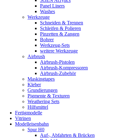
3GEN Acrylics
Panel Liners
Washes
Werkzeuge
Schneiden & Trennen
Schleifen & Polieren
Pinzetten & Zangen
Bohrer
Werkzeug-Sets
weitere Werkzeuge
Airbrush
Airbrush-Pistolen
Airbrush-Kompressoren
Airbrush-Zubehör
Maskingtapes
Kleber
Grundierungen
Pigmente & Texturen
Weathering Sets
Hilfsmittel
Fertigmodelle
Vitrinen
Modelleisenbahn
Spur H0
Auf-, Abfahrten & Brücken