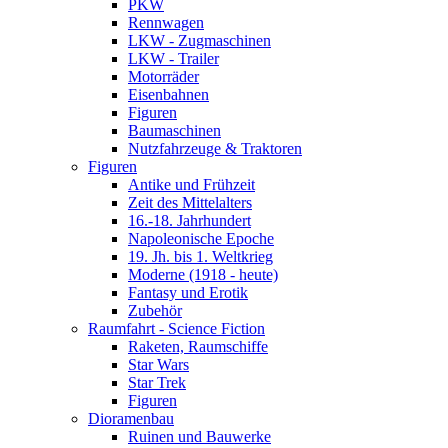
PKW
Rennwagen
LKW - Zugmaschinen
LKW - Trailer
Motorräder
Eisenbahnen
Figuren
Baumaschinen
Nutzfahrzeuge & Traktoren
Figuren
Antike und Frühzeit
Zeit des Mittelalters
16.-18. Jahrhundert
Napoleonische Epoche
19. Jh. bis 1. Weltkrieg
Moderne (1918 - heute)
Fantasy und Erotik
Zubehör
Raumfahrt - Science Fiction
Raketen, Raumschiffe
Star Wars
Star Trek
Figuren
Dioramenbau
Ruinen und Bauwerke