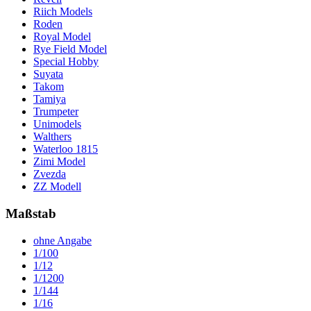
Riich Models
Roden
Royal Model
Rye Field Model
Special Hobby
Suyata
Takom
Tamiya
Trumpeter
Unimodels
Walthers
Waterloo 1815
Zimi Model
Zvezda
ZZ Modell
Maßstab
ohne Angabe
1/100
1/12
1/1200
1/144
1/16