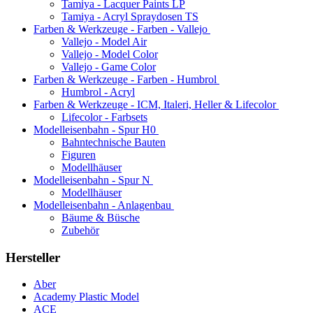
Tamiya - Lacquer Paints LP
Tamiya - Acryl Spraydosen TS
Farben & Werkzeuge - Farben - Vallejo
Vallejo - Model Air
Vallejo - Model Color
Vallejo - Game Color
Farben & Werkzeuge - Farben - Humbrol
Humbrol - Acryl
Farben & Werkzeuge - ICM, Italeri, Heller & Lifecolor
Lifecolor - Farbsets
Modelleisenbahn - Spur H0
Bahntechnische Bauten
Figuren
Modellhäuser
Modelleisenbahn - Spur N
Modellhäuser
Modelleisenbahn - Anlagenbau
Bäume & Büsche
Zubehör
Hersteller
Aber
Academy Plastic Model
ACE