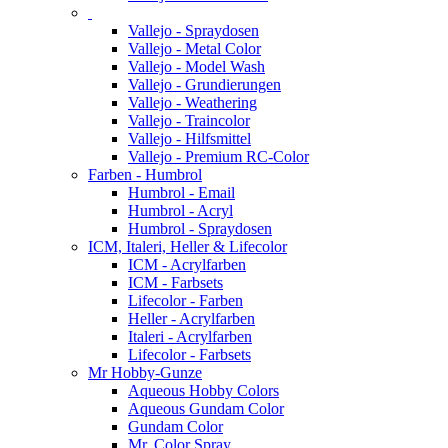
Vallejo - Spraydosen
Vallejo - Metal Color
Vallejo - Model Wash
Vallejo - Grundierungen
Vallejo - Weathering
Vallejo - Traincolor
Vallejo - Hilfsmittel
Vallejo - Premium RC-Color
Farben - Humbrol
Humbrol - Email
Humbrol - Acryl
Humbrol - Spraydosen
ICM, Italeri, Heller & Lifecolor
ICM - Acrylfarben
ICM - Farbsets
Lifecolor - Farben
Heller - Acrylfarben
Italeri - Acrylfarben
Lifecolor - Farbsets
Mr Hobby-Gunze
Aqueous Hobby Colors
Aqueous Gundam Color
Gundam Color
Mr. Color Spray