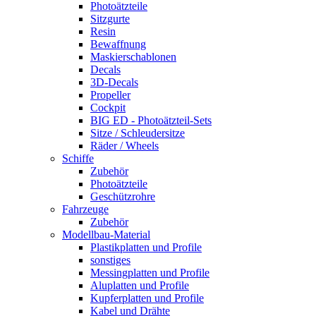
Photoätzteile
Sitzgurte
Resin
Bewaffnung
Maskierschablonen
Decals
3D-Decals
Propeller
Cockpit
BIG ED - Photoätzteil-Sets
Sitze / Schleudersitze
Räder / Wheels
Schiffe
Zubehör
Photoätzteile
Geschützrohre
Fahrzeuge
Zubehör
Modellbau-Material
Plastikplatten und Profile
sonstiges
Messingplatten und Profile
Aluplatten und Profile
Kupferplatten und Profile
Kabel und Drähte