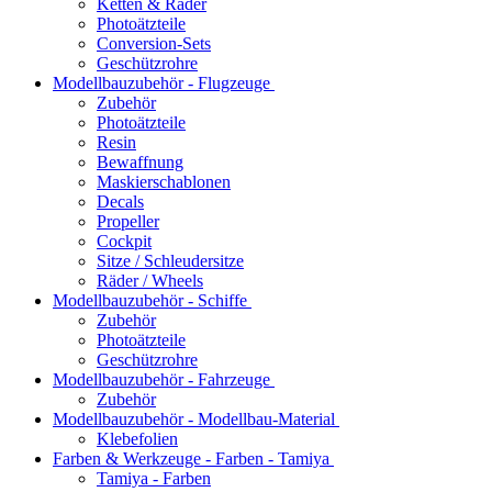
Ketten & Räder
Photoätzteile
Conversion-Sets
Geschützrohre
Modellbauzubehör - Flugzeuge
Zubehör
Photoätzteile
Resin
Bewaffnung
Maskierschablonen
Decals
Propeller
Cockpit
Sitze / Schleudersitze
Räder / Wheels
Modellbauzubehör - Schiffe
Zubehör
Photoätzteile
Geschützrohre
Modellbauzubehör - Fahrzeuge
Zubehör
Modellbauzubehör - Modellbau-Material
Klebefolien
Farben & Werkzeuge - Farben - Tamiya
Tamiya - Farben