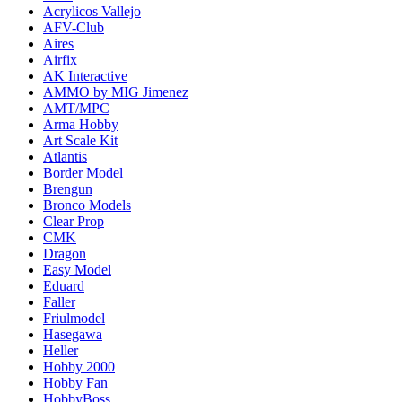
Acrylicos Vallejo
AFV-Club
Aires
Airfix
AK Interactive
AMMO by MIG Jimenez
AMT/MPC
Arma Hobby
Art Scale Kit
Atlantis
Border Model
Brengun
Bronco Models
Clear Prop
CMK
Dragon
Easy Model
Eduard
Faller
Friulmodel
Hasegawa
Heller
Hobby 2000
Hobby Fan
HobbyBoss