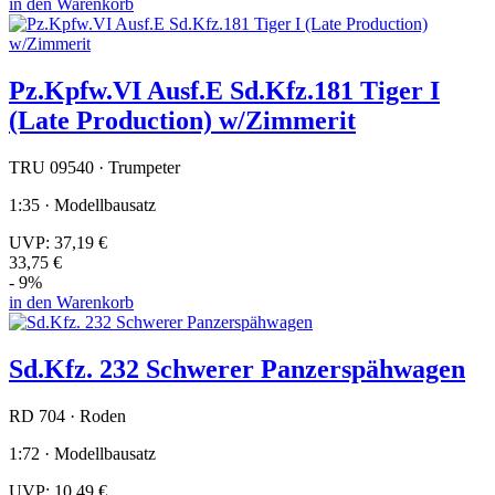
in den Warenkorb
Pz.Kpfw.VI Ausf.E Sd.Kfz.181 Tiger I
(Late Production) w/Zimmerit
TRU 09540 · Trumpeter
1:35 · Modellbausatz
UVP:
37,19 €
33,75 €
- 9%
in den Warenkorb
Sd.Kfz. 232 Schwerer Panzerspähwagen
RD 704 · Roden
1:72 · Modellbausatz
UVP:
10,49 €