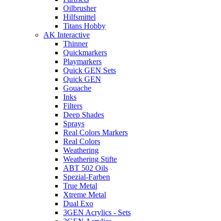
Oilbrusher
Hilfsmittel
Titans Hobby
AK Interactive
Thinner
Quickmarkers
Playmarkers
Quick GEN Sets
Quick GEN
Gouache
Inks
Filters
Deep Shades
Sprays
Real Colors Markers
Real Colors
Weathering
Weathering Stifte
ABT 502 Oils
Spezial-Farben
True Metal
Xtreme Metal
Dual Exo
3GEN Acrylics - Sets