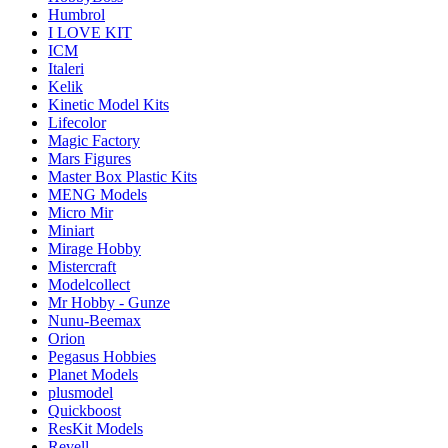
Humbrol
I LOVE KIT
ICM
Italeri
Kelik
Kinetic Model Kits
Lifecolor
Magic Factory
Mars Figures
Master Box Plastic Kits
MENG Models
Micro Mir
Miniart
Mirage Hobby
Mistercraft
Modelcollect
Mr Hobby - Gunze
Nunu-Beemax
Orion
Pegasus Hobbies
Planet Models
plusmodel
Quickboost
ResKit Models
Revell