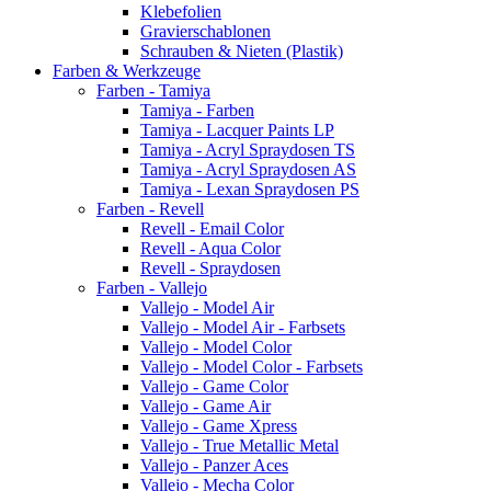
Klebefolien
Gravierschablonen
Schrauben & Nieten (Plastik)
Farben & Werkzeuge
Farben - Tamiya
Tamiya - Farben
Tamiya - Lacquer Paints LP
Tamiya - Acryl Spraydosen TS
Tamiya - Acryl Spraydosen AS
Tamiya - Lexan Spraydosen PS
Farben - Revell
Revell - Email Color
Revell - Aqua Color
Revell - Spraydosen
Farben - Vallejo
Vallejo - Model Air
Vallejo - Model Air - Farbsets
Vallejo - Model Color
Vallejo - Model Color - Farbsets
Vallejo - Game Color
Vallejo - Game Air
Vallejo - Game Xpress
Vallejo - True Metallic Metal
Vallejo - Panzer Aces
Vallejo - Mecha Color