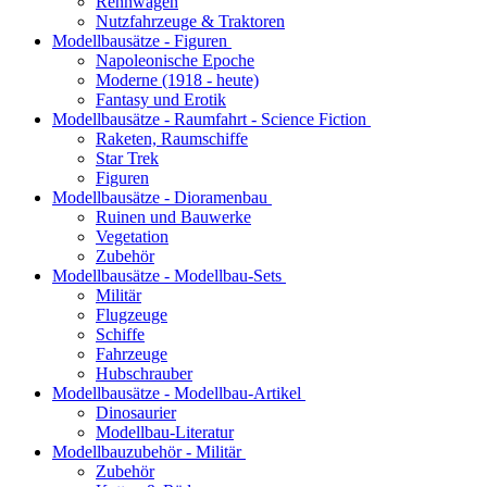
Rennwagen
Nutzfahrzeuge & Traktoren
Modellbausätze - Figuren
Napoleonische Epoche
Moderne (1918 - heute)
Fantasy und Erotik
Modellbausätze - Raumfahrt - Science Fiction
Raketen, Raumschiffe
Star Trek
Figuren
Modellbausätze - Dioramenbau
Ruinen und Bauwerke
Vegetation
Zubehör
Modellbausätze - Modellbau-Sets
Militär
Flugzeuge
Schiffe
Fahrzeuge
Hubschrauber
Modellbausätze - Modellbau-Artikel
Dinosaurier
Modellbau-Literatur
Modellbauzubehör - Militär
Zubehör