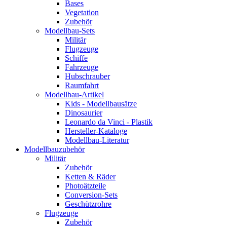
Bases
Vegetation
Zubehör
Modellbau-Sets
Militär
Flugzeuge
Schiffe
Fahrzeuge
Hubschrauber
Raumfahrt
Modellbau-Artikel
Kids - Modellbausätze
Dinosaurier
Leonardo da Vinci - Plastik
Hersteller-Kataloge
Modellbau-Literatur
Modellbauzubehör
Militär
Zubehör
Ketten & Räder
Photoätzteile
Conversion-Sets
Geschützrohre
Flugzeuge
Zubehör