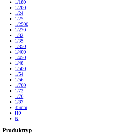
1/180
1/200
1/24
1/25
1/2500
1/270
1/32
1/35
1/350
1/400
1/450
1/48
1/500
1/54
1/56
1/700
1/72
1/76
1/87
35mm
H0
N
Produkttyp