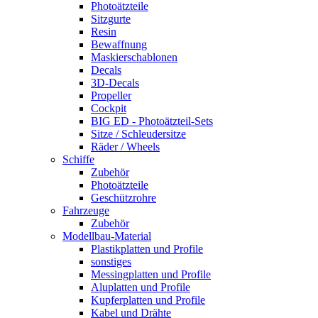
Photoätzteile
Sitzgurte
Resin
Bewaffnung
Maskierschablonen
Decals
3D-Decals
Propeller
Cockpit
BIG ED - Photoätzteil-Sets
Sitze / Schleudersitze
Räder / Wheels
Schiffe
Zubehör
Photoätzteile
Geschützrohre
Fahrzeuge
Zubehör
Modellbau-Material
Plastikplatten und Profile
sonstiges
Messingplatten und Profile
Aluplatten und Profile
Kupferplatten und Profile
Kabel und Drähte