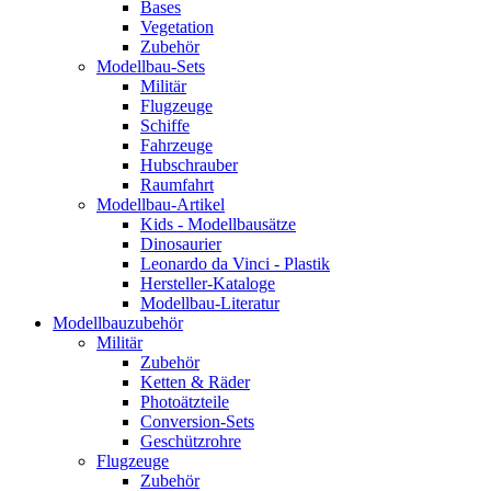
Bases
Vegetation
Zubehör
Modellbau-Sets
Militär
Flugzeuge
Schiffe
Fahrzeuge
Hubschrauber
Raumfahrt
Modellbau-Artikel
Kids - Modellbausätze
Dinosaurier
Leonardo da Vinci - Plastik
Hersteller-Kataloge
Modellbau-Literatur
Modellbauzubehör
Militär
Zubehör
Ketten & Räder
Photoätzteile
Conversion-Sets
Geschützrohre
Flugzeuge
Zubehör