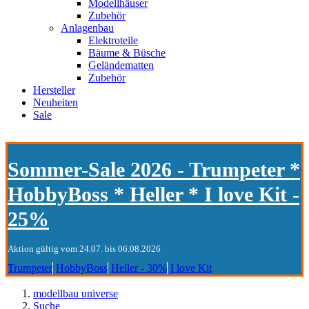
Modellhäuser
Zubehör
Anlagenbau
Elektroteile
Bäume & Büsche
Geländematten
Zubehör
Hersteller
Neuheiten
Sale
Sommer-Sale 2026 - Trumpeter *
HobbyBoss * Heller * I love Kit -
25%
Aktion gültig vom 24.07. bis 06.08.2026
Trumpeter
HobbyBoss
Heller - 30%
I love Kit
modellbau universe
Suche