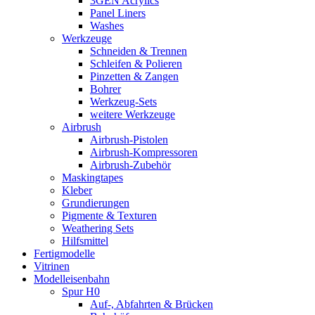
3GEN Acrylics
Panel Liners
Washes
Werkzeuge
Schneiden & Trennen
Schleifen & Polieren
Pinzetten & Zangen
Bohrer
Werkzeug-Sets
weitere Werkzeuge
Airbrush
Airbrush-Pistolen
Airbrush-Kompressoren
Airbrush-Zubehör
Maskingtapes
Kleber
Grundierungen
Pigmente & Texturen
Weathering Sets
Hilfsmittel
Fertigmodelle
Vitrinen
Modelleisenbahn
Spur H0
Auf-, Abfahrten & Brücken