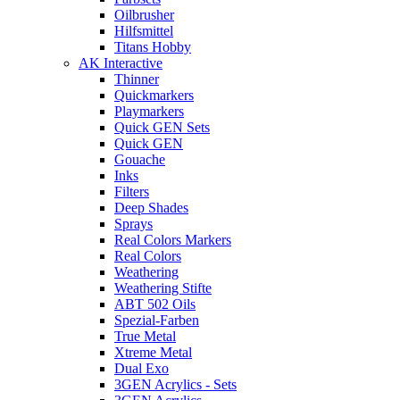
Oilbrusher
Hilfsmittel
Titans Hobby
AK Interactive
Thinner
Quickmarkers
Playmarkers
Quick GEN Sets
Quick GEN
Gouache
Inks
Filters
Deep Shades
Sprays
Real Colors Markers
Real Colors
Weathering
Weathering Stifte
ABT 502 Oils
Spezial-Farben
True Metal
Xtreme Metal
Dual Exo
3GEN Acrylics - Sets