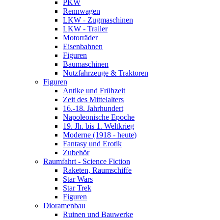
PKW
Rennwagen
LKW - Zugmaschinen
LKW - Trailer
Motorräder
Eisenbahnen
Figuren
Baumaschinen
Nutzfahrzeuge & Traktoren
Figuren
Antike und Frühzeit
Zeit des Mittelalters
16.-18. Jahrhundert
Napoleonische Epoche
19. Jh. bis 1. Weltkrieg
Moderne (1918 - heute)
Fantasy und Erotik
Zubehör
Raumfahrt - Science Fiction
Raketen, Raumschiffe
Star Wars
Star Trek
Figuren
Dioramenbau
Ruinen und Bauwerke