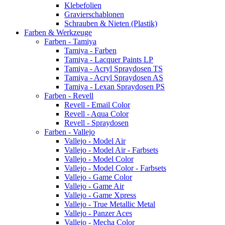
Klebefolien
Gravierschablonen
Schrauben & Nieten (Plastik)
Farben & Werkzeuge
Farben - Tamiya
Tamiya - Farben
Tamiya - Lacquer Paints LP
Tamiya - Acryl Spraydosen TS
Tamiya - Acryl Spraydosen AS
Tamiya - Lexan Spraydosen PS
Farben - Revell
Revell - Email Color
Revell - Aqua Color
Revell - Spraydosen
Farben - Vallejo
Vallejo - Model Air
Vallejo - Model Air - Farbsets
Vallejo - Model Color
Vallejo - Model Color - Farbsets
Vallejo - Game Color
Vallejo - Game Air
Vallejo - Game Xpress
Vallejo - True Metallic Metal
Vallejo - Panzer Aces
Vallejo - Mecha Color