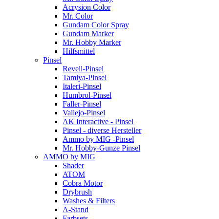
Acrysion Color
Mr. Color
Gundam Color Spray
Gundam Marker
Mr. Hobby Marker
Hilfsmittel
Pinsel
Revell-Pinsel
Tamiya-Pinsel
Italeri-Pinsel
Humbrol-Pinsel
Faller-Pinsel
Vallejo-Pinsel
AK Interactive - Pinsel
Pinsel - diverse Hersteller
Ammo by MIG -Pinsel
Mr. Hobby-Gunze Pinsel
AMMO by MIG
Shader
ATOM
Cobra Motor
Drybrush
Washes & Filters
A-Stand
Farbsets