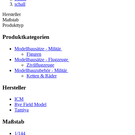
schall
Hersteller
Maßstab
Produkttyp
Produktkategorien
Modellbausätze - Militär
Figuren
Modellbausätze - Flugzeuge
Zivilflugzeuge
Modellbauzubehör - Militär
Ketten & Räder
Hersteller
ICM
Rye Field Model
Tamiya
Maßstab
1/144