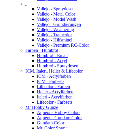
Vallejo - Spraydosen
Vallejo - Metal Color
Vallejo - Model Wash
Vallejo - Grundierungen
Vallejo - Weathering
Vallejo - Traincolor
Vallejo - Hilfsmittel
Vallejo - Premium RC-Color
Farben - Humbrol
Humbrol - Email
Humbrol - Acryl
Humbrol - Spraydosen
ICM, Italeri, Heller & Lifecolor
ICM - Acrylfarben
ICM - Farbsets
Lifecolor - Farben
Heller - Acrylfarben
Italeri - Acrylfarben
Lifecolor - Farbsets
Mr Hobby-Gunze
Aqueous Hobby Colors
Aqueous Gundam Color
Gundam Color
Mr. Color Spray