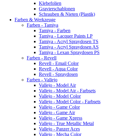
Klebefolien
Gravierschablonen
Schrauben & Nieten (Plastik)
Farben & Werkzeuge
Farben - Tamiya
Tamiya - Farben
Tamiya - Lacquer Paints LP
Tamiya - Acryl Spraydosen TS
Tamiya - Acryl Spraydosen AS
Tamiya - Lexan Spraydosen PS
Farben - Revell
Revell - Email Color
Revell - Aqua Color
Revell - Spraydosen
Farben - Vallejo
Vallejo - Model Air
Vallejo - Model Air - Farbsets
Vallejo - Model Color
Vallejo - Model Color - Farbsets
Vallejo - Game Color
Vallejo - Game Air
Vallejo - Game Xpress
Vallejo - True Metallic Metal
Vallejo - Panzer Aces
Vallejo - Mecha Color