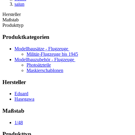
saiun
Hersteller
Maßstab
Produkttyp
Produktkategorien
Modellbausätze - Flugzeuge
Militär-Flugzeuge bis 1945
Modellbauzubehör - Flugzeuge
Photoätzteile
Maskierschablonen
Hersteller
Eduard
Hasegawa
Maßstab
1/48
Produkttyp