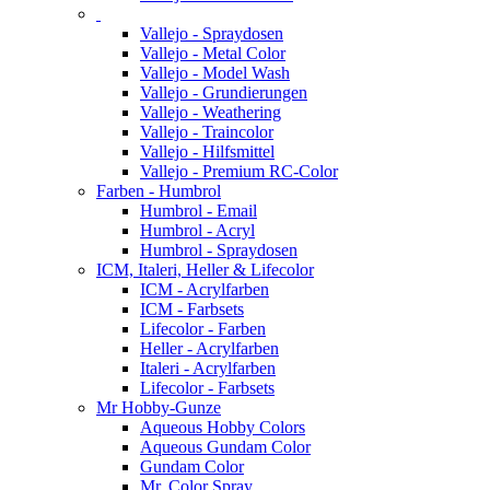
Vallejo - Spraydosen
Vallejo - Metal Color
Vallejo - Model Wash
Vallejo - Grundierungen
Vallejo - Weathering
Vallejo - Traincolor
Vallejo - Hilfsmittel
Vallejo - Premium RC-Color
Farben - Humbrol
Humbrol - Email
Humbrol - Acryl
Humbrol - Spraydosen
ICM, Italeri, Heller & Lifecolor
ICM - Acrylfarben
ICM - Farbsets
Lifecolor - Farben
Heller - Acrylfarben
Italeri - Acrylfarben
Lifecolor - Farbsets
Mr Hobby-Gunze
Aqueous Hobby Colors
Aqueous Gundam Color
Gundam Color
Mr. Color Spray