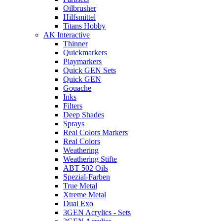
Oilbrusher
Hilfsmittel
Titans Hobby
AK Interactive
Thinner
Quickmarkers
Playmarkers
Quick GEN Sets
Quick GEN
Gouache
Inks
Filters
Deep Shades
Sprays
Real Colors Markers
Real Colors
Weathering
Weathering Stifte
ABT 502 Oils
Spezial-Farben
True Metal
Xtreme Metal
Dual Exo
3GEN Acrylics - Sets