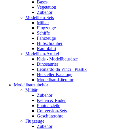
Bases
Vegetation
Zubehör
Modellbau-Sets
Militär
Flugzeuge
Schiffe
Fahrzeuge
Hubschrauber
Raumfahrt
Modellbau-Artikel
Kids - Modellbausätze
Dinosaurier
Leonardo da Vinci - Plastik
Hersteller-Kataloge
Modellbau-Literatur
Modellbauzubehör
Militär
Zubehör
Ketten & Räder
Photoätzteile
Conversion-Sets
Geschützrohre
Flugzeuge
Zubehör