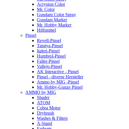
Acrysion Color
Mr. Color
Gundam Color Spray
Gundam Marker
Mr. Hobby Marker
Hilfsmittel
Pinsel
Revell-Pinsel
Tamiya-Pinsel
Italeri-Pinsel
Humbrol-Pinsel
Faller-Pinsel
Vallejo-Pinsel
AK Interactive - Pinsel
Pinsel - diverse Hersteller
Ammo by MIG -Pinsel
Mr. Hobby-Gunze Pinsel
AMMO by MIG
Shader
ATOM
Cobra Motor
Drybrush
Washes & Filters
A-Stand
Farbsets