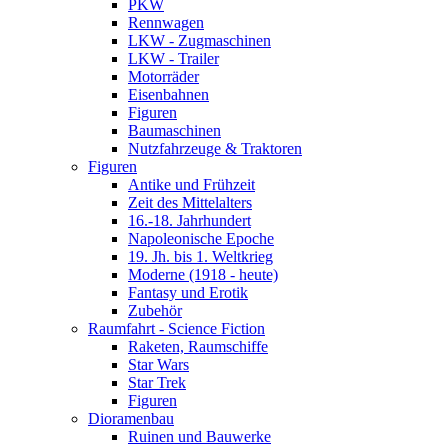
PKW
Rennwagen
LKW - Zugmaschinen
LKW - Trailer
Motorräder
Eisenbahnen
Figuren
Baumaschinen
Nutzfahrzeuge & Traktoren
Figuren
Antike und Frühzeit
Zeit des Mittelalters
16.-18. Jahrhundert
Napoleonische Epoche
19. Jh. bis 1. Weltkrieg
Moderne (1918 - heute)
Fantasy und Erotik
Zubehör
Raumfahrt - Science Fiction
Raketen, Raumschiffe
Star Wars
Star Trek
Figuren
Dioramenbau
Ruinen und Bauwerke