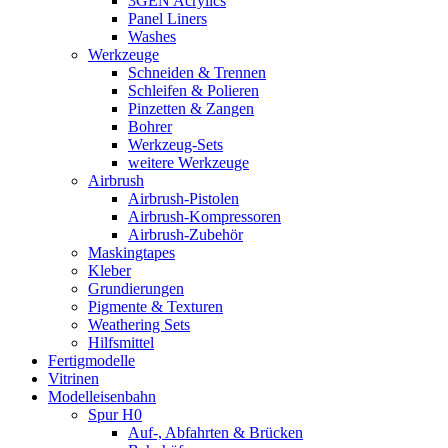
3GEN Acrylics
Panel Liners
Washes
Werkzeuge
Schneiden & Trennen
Schleifen & Polieren
Pinzetten & Zangen
Bohrer
Werkzeug-Sets
weitere Werkzeuge
Airbrush
Airbrush-Pistolen
Airbrush-Kompressoren
Airbrush-Zubehör
Maskingtapes
Kleber
Grundierungen
Pigmente & Texturen
Weathering Sets
Hilfsmittel
Fertigmodelle
Vitrinen
Modelleisenbahn
Spur H0
Auf-, Abfahrten & Brücken