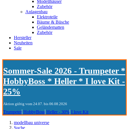
Modellhäuser
Zubehör
Anlagenbau
Elektroteile
Bäume & Büsche
Geländematten
Zubehör
Hersteller
Neuheiten
Sale
Sommer-Sale 2026 - Trumpeter *
HobbyBoss * Heller * I love Kit -
25%
Aktion gültig vom 24.07. bis 06.08.2026
Trumpeter
HobbyBoss
Heller - 30%
I love Kit
modellbau universe
Suche