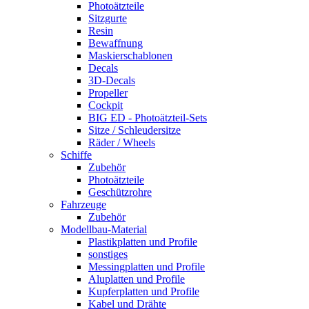
Photoätzteile
Sitzgurte
Resin
Bewaffnung
Maskierschablonen
Decals
3D-Decals
Propeller
Cockpit
BIG ED - Photoätzteil-Sets
Sitze / Schleudersitze
Räder / Wheels
Schiffe
Zubehör
Photoätzteile
Geschützrohre
Fahrzeuge
Zubehör
Modellbau-Material
Plastikplatten und Profile
sonstiges
Messingplatten und Profile
Aluplatten und Profile
Kupferplatten und Profile
Kabel und Drähte