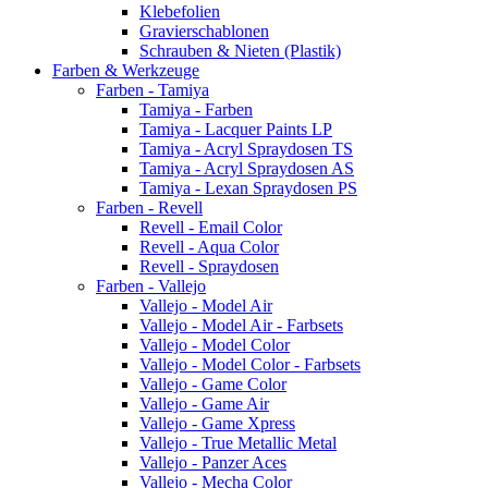
Klebefolien
Gravierschablonen
Schrauben & Nieten (Plastik)
Farben & Werkzeuge
Farben - Tamiya
Tamiya - Farben
Tamiya - Lacquer Paints LP
Tamiya - Acryl Spraydosen TS
Tamiya - Acryl Spraydosen AS
Tamiya - Lexan Spraydosen PS
Farben - Revell
Revell - Email Color
Revell - Aqua Color
Revell - Spraydosen
Farben - Vallejo
Vallejo - Model Air
Vallejo - Model Air - Farbsets
Vallejo - Model Color
Vallejo - Model Color - Farbsets
Vallejo - Game Color
Vallejo - Game Air
Vallejo - Game Xpress
Vallejo - True Metallic Metal
Vallejo - Panzer Aces
Vallejo - Mecha Color