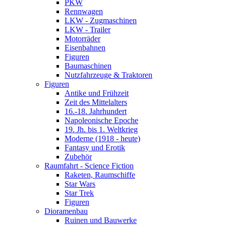
PKW
Rennwagen
LKW - Zugmaschinen
LKW - Trailer
Motorräder
Eisenbahnen
Figuren
Baumaschinen
Nutzfahrzeuge & Traktoren
Figuren
Antike und Frühzeit
Zeit des Mittelalters
16.-18. Jahrhundert
Napoleonische Epoche
19. Jh. bis 1. Weltkrieg
Moderne (1918 - heute)
Fantasy und Erotik
Zubehör
Raumfahrt - Science Fiction
Raketen, Raumschiffe
Star Wars
Star Trek
Figuren
Dioramenbau
Ruinen und Bauwerke