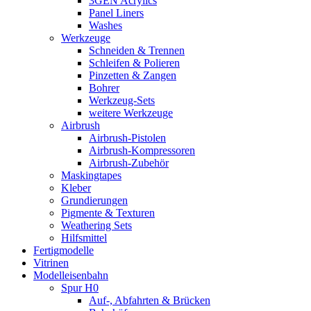
3GEN Acrylics
Panel Liners
Washes
Werkzeuge
Schneiden & Trennen
Schleifen & Polieren
Pinzetten & Zangen
Bohrer
Werkzeug-Sets
weitere Werkzeuge
Airbrush
Airbrush-Pistolen
Airbrush-Kompressoren
Airbrush-Zubehör
Maskingtapes
Kleber
Grundierungen
Pigmente & Texturen
Weathering Sets
Hilfsmittel
Fertigmodelle
Vitrinen
Modelleisenbahn
Spur H0
Auf-, Abfahrten & Brücken