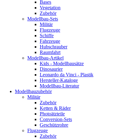
Bases
Vegetation
Zubehör
Modellbau-Sets
Militär
Flugzeuge
Schiffe
Fahrzeuge
Hubschrauber
Raumfahrt
Modellbau-Artikel
Kids - Modellbausätze
Dinosaurier
Leonardo da Vinci - Plastik
Hersteller-Kataloge
Modellbau-Literatur
Modellbauzubehör
Militär
Zubehör
Ketten & Räder
Photoätzteile
Conversion-Sets
Geschützrohre
Flugzeuge
Zubehör