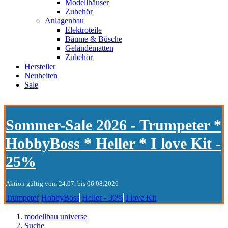
Modellhäuser
Zubehör
Anlagenbau
Elektroteile
Bäume & Büsche
Geländematten
Zubehör
Hersteller
Neuheiten
Sale
Sommer-Sale 2026 - Trumpeter *
HobbyBoss * Heller * I love Kit -
25%
Aktion gültig vom 24.07. bis 06.08.2026
Trumpeter
HobbyBoss
Heller - 30%
I love Kit
modellbau universe
Suche