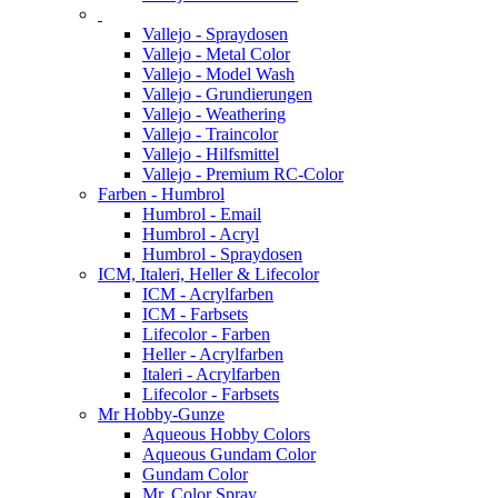
Vallejo - Spraydosen
Vallejo - Metal Color
Vallejo - Model Wash
Vallejo - Grundierungen
Vallejo - Weathering
Vallejo - Traincolor
Vallejo - Hilfsmittel
Vallejo - Premium RC-Color
Farben - Humbrol
Humbrol - Email
Humbrol - Acryl
Humbrol - Spraydosen
ICM, Italeri, Heller & Lifecolor
ICM - Acrylfarben
ICM - Farbsets
Lifecolor - Farben
Heller - Acrylfarben
Italeri - Acrylfarben
Lifecolor - Farbsets
Mr Hobby-Gunze
Aqueous Hobby Colors
Aqueous Gundam Color
Gundam Color
Mr. Color Spray