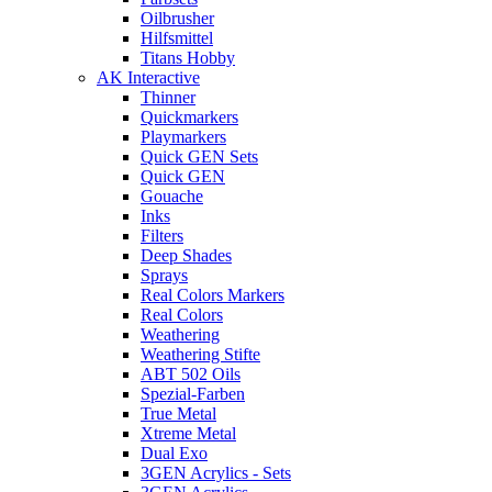
Oilbrusher
Hilfsmittel
Titans Hobby
AK Interactive
Thinner
Quickmarkers
Playmarkers
Quick GEN Sets
Quick GEN
Gouache
Inks
Filters
Deep Shades
Sprays
Real Colors Markers
Real Colors
Weathering
Weathering Stifte
ABT 502 Oils
Spezial-Farben
True Metal
Xtreme Metal
Dual Exo
3GEN Acrylics - Sets