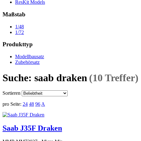
ResKit Models
Maßstab
1/48
1/72
Produkttyp
Modellbausatz
Zubehörsatz
Suche: saab draken
(10 Treffer)
Sortieren
pro Seite:
24
48
96
A
Saab J35F Draken