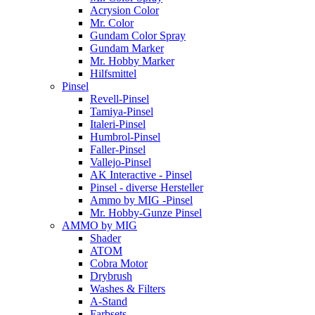
Acrysion Color
Mr. Color
Gundam Color Spray
Gundam Marker
Mr. Hobby Marker
Hilfsmittel
Pinsel
Revell-Pinsel
Tamiya-Pinsel
Italeri-Pinsel
Humbrol-Pinsel
Faller-Pinsel
Vallejo-Pinsel
AK Interactive - Pinsel
Pinsel - diverse Hersteller
Ammo by MIG -Pinsel
Mr. Hobby-Gunze Pinsel
AMMO by MIG
Shader
ATOM
Cobra Motor
Drybrush
Washes & Filters
A-Stand
Farbsets