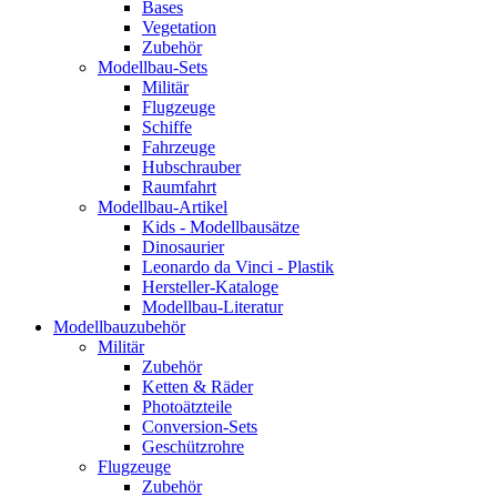
Bases
Vegetation
Zubehör
Modellbau-Sets
Militär
Flugzeuge
Schiffe
Fahrzeuge
Hubschrauber
Raumfahrt
Modellbau-Artikel
Kids - Modellbausätze
Dinosaurier
Leonardo da Vinci - Plastik
Hersteller-Kataloge
Modellbau-Literatur
Modellbauzubehör
Militär
Zubehör
Ketten & Räder
Photoätzteile
Conversion-Sets
Geschützrohre
Flugzeuge
Zubehör