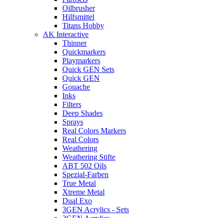
Oilbrusher
Hilfsmittel
Titans Hobby
AK Interactive
Thinner
Quickmarkers
Playmarkers
Quick GEN Sets
Quick GEN
Gouache
Inks
Filters
Deep Shades
Sprays
Real Colors Markers
Real Colors
Weathering
Weathering Stifte
ABT 502 Oils
Spezial-Farben
True Metal
Xtreme Metal
Dual Exo
3GEN Acrylics - Sets