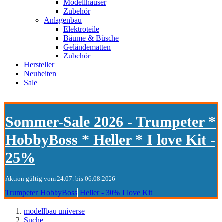
Modellhäuser
Zubehör
Anlagenbau
Elektroteile
Bäume & Büsche
Geländematten
Zubehör
Hersteller
Neuheiten
Sale
Sommer-Sale 2026 - Trumpeter *
HobbyBoss * Heller * I love Kit -
25%
Aktion gültig vom 24.07. bis 06.08.2026
Trumpeter
HobbyBoss
Heller - 30%
I love Kit
modellbau universe
Suche