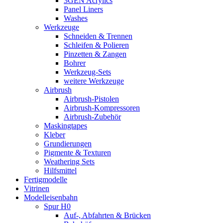
3GEN Acrylics
Panel Liners
Washes
Werkzeuge
Schneiden & Trennen
Schleifen & Polieren
Pinzetten & Zangen
Bohrer
Werkzeug-Sets
weitere Werkzeuge
Airbrush
Airbrush-Pistolen
Airbrush-Kompressoren
Airbrush-Zubehör
Maskingtapes
Kleber
Grundierungen
Pigmente & Texturen
Weathering Sets
Hilfsmittel
Fertigmodelle
Vitrinen
Modelleisenbahn
Spur H0
Auf-, Abfahrten & Brücken