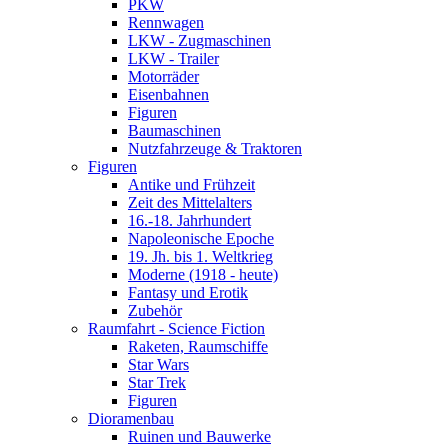
PKW
Rennwagen
LKW - Zugmaschinen
LKW - Trailer
Motorräder
Eisenbahnen
Figuren
Baumaschinen
Nutzfahrzeuge & Traktoren
Figuren
Antike und Frühzeit
Zeit des Mittelalters
16.-18. Jahrhundert
Napoleonische Epoche
19. Jh. bis 1. Weltkrieg
Moderne (1918 - heute)
Fantasy und Erotik
Zubehör
Raumfahrt - Science Fiction
Raketen, Raumschiffe
Star Wars
Star Trek
Figuren
Dioramenbau
Ruinen und Bauwerke