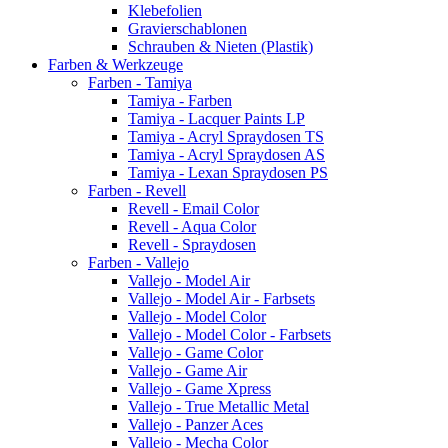
Klebefolien
Gravierschablonen
Schrauben & Nieten (Plastik)
Farben & Werkzeuge
Farben - Tamiya
Tamiya - Farben
Tamiya - Lacquer Paints LP
Tamiya - Acryl Spraydosen TS
Tamiya - Acryl Spraydosen AS
Tamiya - Lexan Spraydosen PS
Farben - Revell
Revell - Email Color
Revell - Aqua Color
Revell - Spraydosen
Farben - Vallejo
Vallejo - Model Air
Vallejo - Model Air - Farbsets
Vallejo - Model Color
Vallejo - Model Color - Farbsets
Vallejo - Game Color
Vallejo - Game Air
Vallejo - Game Xpress
Vallejo - True Metallic Metal
Vallejo - Panzer Aces
Vallejo - Mecha Color