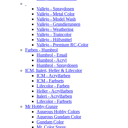
Vallejo - Spraydosen
Vallejo - Metal Color
Vallejo - Model Wash
Vallejo - Grundierungen
Vallejo - Weathering
Vallejo - Traincolor
Vallejo - Hilfsmittel
Vallejo - Premium RC-Color
Farben - Humbrol
Humbrol - Email
Humbrol - Acryl
Humbrol - Spraydosen
ICM, Italeri, Heller & Lifecolor
ICM - Acrylfarben
ICM - Farbsets
Lifecolor - Farben
Heller - Acrylfarben
Italeri - Acrylfarben
Lifecolor - Farbsets
Mr Hobby-Gunze
Aqueous Hobby Colors
Aqueous Gundam Color
Gundam Color
Mr. Color Spray