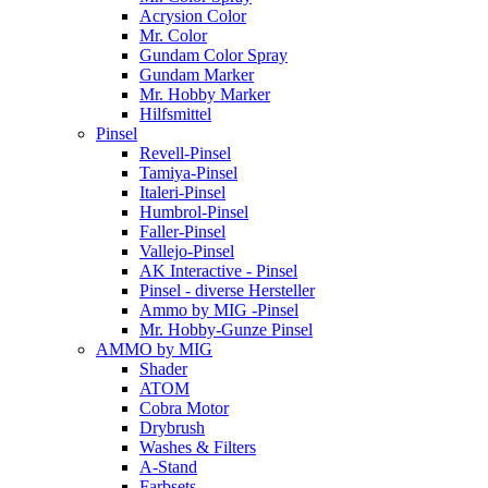
Acrysion Color
Mr. Color
Gundam Color Spray
Gundam Marker
Mr. Hobby Marker
Hilfsmittel
Pinsel
Revell-Pinsel
Tamiya-Pinsel
Italeri-Pinsel
Humbrol-Pinsel
Faller-Pinsel
Vallejo-Pinsel
AK Interactive - Pinsel
Pinsel - diverse Hersteller
Ammo by MIG -Pinsel
Mr. Hobby-Gunze Pinsel
AMMO by MIG
Shader
ATOM
Cobra Motor
Drybrush
Washes & Filters
A-Stand
Farbsets