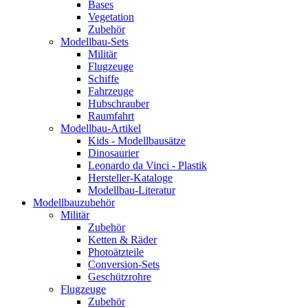
Bases
Vegetation
Zubehör
Modellbau-Sets
Militär
Flugzeuge
Schiffe
Fahrzeuge
Hubschrauber
Raumfahrt
Modellbau-Artikel
Kids - Modellbausätze
Dinosaurier
Leonardo da Vinci - Plastik
Hersteller-Kataloge
Modellbau-Literatur
Modellbauzubehör
Militär
Zubehör
Ketten & Räder
Photoätzteile
Conversion-Sets
Geschützrohre
Flugzeuge
Zubehör