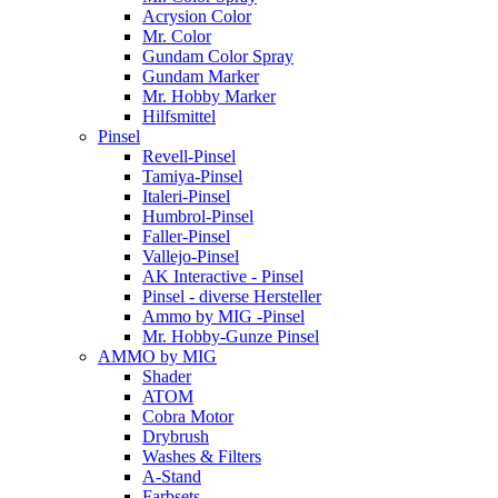
Acrysion Color
Mr. Color
Gundam Color Spray
Gundam Marker
Mr. Hobby Marker
Hilfsmittel
Pinsel
Revell-Pinsel
Tamiya-Pinsel
Italeri-Pinsel
Humbrol-Pinsel
Faller-Pinsel
Vallejo-Pinsel
AK Interactive - Pinsel
Pinsel - diverse Hersteller
Ammo by MIG -Pinsel
Mr. Hobby-Gunze Pinsel
AMMO by MIG
Shader
ATOM
Cobra Motor
Drybrush
Washes & Filters
A-Stand
Farbsets