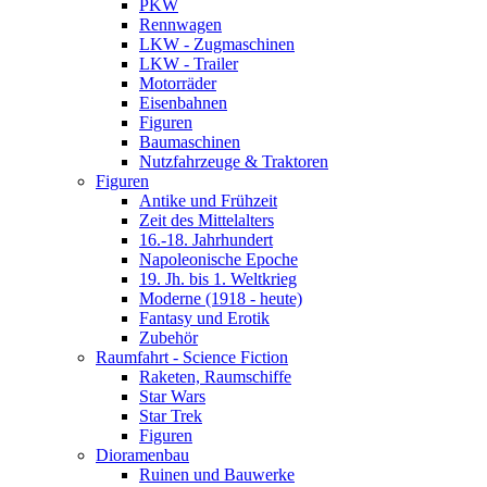
PKW
Rennwagen
LKW - Zugmaschinen
LKW - Trailer
Motorräder
Eisenbahnen
Figuren
Baumaschinen
Nutzfahrzeuge & Traktoren
Figuren
Antike und Frühzeit
Zeit des Mittelalters
16.-18. Jahrhundert
Napoleonische Epoche
19. Jh. bis 1. Weltkrieg
Moderne (1918 - heute)
Fantasy und Erotik
Zubehör
Raumfahrt - Science Fiction
Raketen, Raumschiffe
Star Wars
Star Trek
Figuren
Dioramenbau
Ruinen und Bauwerke