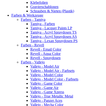
Klebefolien
Gravierschablonen
Schrauben & Nieten (Plastik)
Farben & Werkzeuge
Farben - Tamiya
Tamiya - Farben
Tamiya - Lacquer Paints LP
Tamiya - Acryl Spraydosen TS
Tamiya - Acryl Spraydosen AS
Tamiya - Lexan Spraydosen PS
Farben - Revell
Revell - Email Color
Revell - Aqua Color
Revell - Spraydosen
Farben - Vallejo
Vallejo - Model Air
Vallejo - Model Air - Farbsets
Vallejo - Model Color
Vallejo - Model Color - Farbsets
Vallejo - Game Color
Vallejo - Game Air
Vallejo - Game Xpress
Vallejo - True Metallic Metal
Vallejo - Panzer Aces
Vallejo - Mecha Color