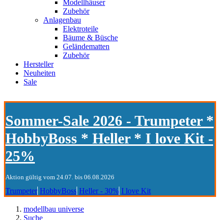
Modellhäuser
Zubehör
Anlagenbau
Elektroteile
Bäume & Büsche
Geländematten
Zubehör
Hersteller
Neuheiten
Sale
Sommer-Sale 2026 - Trumpeter *
HobbyBoss * Heller * I love Kit -
25%
Aktion gültig vom 24.07. bis 06.08.2026
Trumpeter
HobbyBoss
Heller - 30%
I love Kit
modellbau universe
Suche