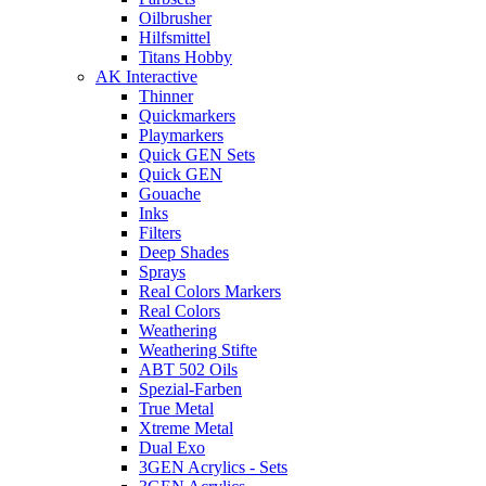
Oilbrusher
Hilfsmittel
Titans Hobby
AK Interactive
Thinner
Quickmarkers
Playmarkers
Quick GEN Sets
Quick GEN
Gouache
Inks
Filters
Deep Shades
Sprays
Real Colors Markers
Real Colors
Weathering
Weathering Stifte
ABT 502 Oils
Spezial-Farben
True Metal
Xtreme Metal
Dual Exo
3GEN Acrylics - Sets