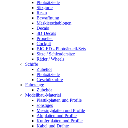
Photoätzteile
Sitzgurte
Resin
Bewaffnung
Maskierschablonen
Decals
3D-Decals
Propeller
Cockpit
BIG ED - Photoätzteil-Sets
Sitze / Schleudersitze
Räder / Wheels
Schiffe
Zubehör
Photoätzteile
Geschützrohre
Fahrzeuge
Zubehör
Modellbau-Material
Plastikplatten und Profile
sonstiges
Messingplatten und Profile
Aluplatten und Profile
Kupferplatten und Profile
Kabel und Drähte