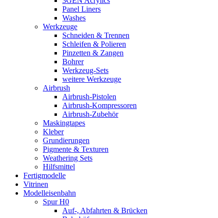
3GEN Acrylics
Panel Liners
Washes
Werkzeuge
Schneiden & Trennen
Schleifen & Polieren
Pinzetten & Zangen
Bohrer
Werkzeug-Sets
weitere Werkzeuge
Airbrush
Airbrush-Pistolen
Airbrush-Kompressoren
Airbrush-Zubehör
Maskingtapes
Kleber
Grundierungen
Pigmente & Texturen
Weathering Sets
Hilfsmittel
Fertigmodelle
Vitrinen
Modelleisenbahn
Spur H0
Auf-, Abfahrten & Brücken