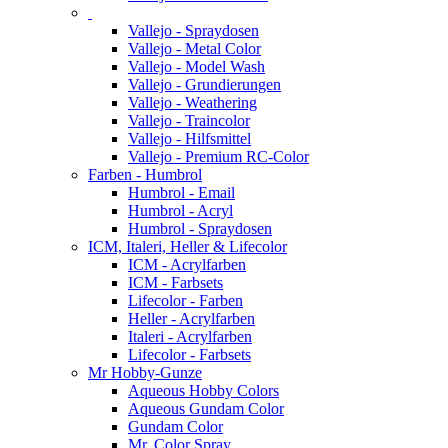
Vallejo - Spraydosen
Vallejo - Metal Color
Vallejo - Model Wash
Vallejo - Grundierungen
Vallejo - Weathering
Vallejo - Traincolor
Vallejo - Hilfsmittel
Vallejo - Premium RC-Color
Farben - Humbrol
Humbrol - Email
Humbrol - Acryl
Humbrol - Spraydosen
ICM, Italeri, Heller & Lifecolor
ICM - Acrylfarben
ICM - Farbsets
Lifecolor - Farben
Heller - Acrylfarben
Italeri - Acrylfarben
Lifecolor - Farbsets
Mr Hobby-Gunze
Aqueous Hobby Colors
Aqueous Gundam Color
Gundam Color
Mr. Color Spray